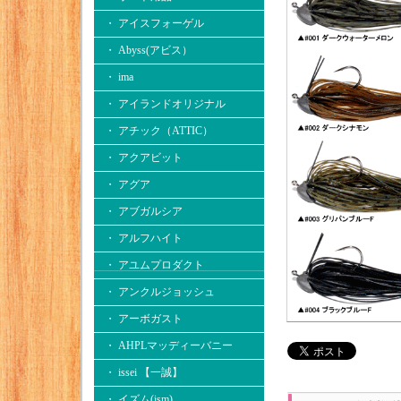
・ アイスフォーゲル
・ Abyss(アビス）
・ ima
・ アイランドオリジナル
・ アチック（ATTIC）
・ アクアビット
・ アグア
・ アブガルシア
・ アルフハイト
・ アユムプロダクト
・ アンクルジョッシュ
・ アーボガスト
・ AHPLマッディーバニー
・ issei 【一誠】
・ イズム(ism)