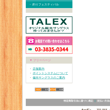
・ 釣りフェスティバル
▼ フリーページ
・
店舗案内
・
ポイントシステムについて
・
偏光サングラスのご案内
特定商取引法に基づく表記
｜
支払い方法
キーポン TEL/FAX 03-