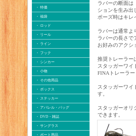
ラバーの断面は
・ 特価
ションを生み出
・ 福袋
ポーズ時はキレ
・ ロッド
ラバーは通常よ
・ リール
ラバーの長さで
・ ライン
お好みのアクシ
・ フック
推奨トレーラーは
・ シンカー
スタッガーワイド
・ 小物
FINAトレーラ
・ その他用品
スタッガーワイ
・ ボックス
す。
・ ステッカー
スタッガーオリ
・ アパレル・バッグ
できます。
・ DVD・雑誌
・ サングラス
・ ボート用品