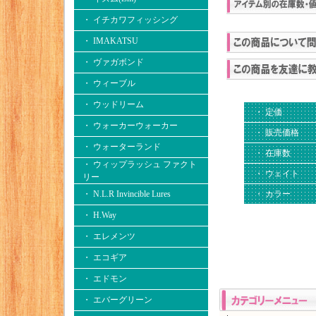
・ イチカワフィッシング
・ IMAKATSU
・ ヴァガボンド
・ ウィーブル
・ ウッドリーム
・ 定価
・ ウォーカーウォーカー
・ 販売価格
・ ウォーターランド
・ 在庫数
・ ウィップラッシュ ファクト
・ ウェイト
リー
・ N.L.R Invincible Lures
・ カラー
・ H.Way
・ エレメンツ
・ エコギア
・ エドモン
・ エバーグリーン