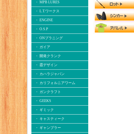
・ MPB LURES
・ L.T.ワークス
・ ENGINE
・ O.S.P
・ ONプラニング
・ ガイア
・ 開発クランク
・ 霞デザイン
・ カハラジャパン
・ カリフォルニアワーム
・ ガンクラフト
・ GEEKS
・ ギミック
・ キャスティーク
・ ギャンブラー