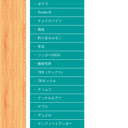
・ ダイワ
・ Double.H
・ チェイスベイツ
・ 痴虫
・ 釣り吉ホルモン
・ 常吉
・ ツッガーFROG
・ 椿研究所
・ TEX（テックス）
・ THタックル
・ ティムコ
・ テッケルルアー
・ デプス
・ デュエル
・ テンフィートアンダー