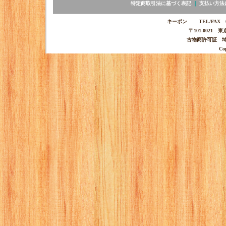
特定商取引法に基づく表記
｜
支払い方法
キーポン TEL/FAX 03-
〒101-0021 
古物商許可証 埼玉
Co