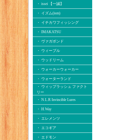
・ issei 【一誠】
・ イズム(ism)
・ イチカワフィッシング
・ IMAKATSU
・ ヴァガボンド
・ ウィーブル
・ ウッドリーム
・ ウォーカーウォーカー
・ ウォーターランド
・ ウィップラッシュ ファクト
リー
・ N.L.R Invincible Lures
・ H.Way
・ エレメンツ
・ エコギア
・ エドモン