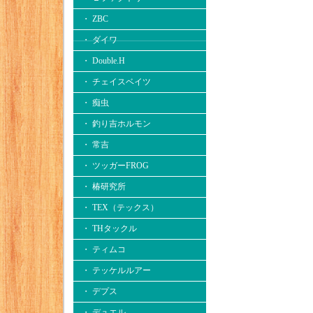
・ ZBC
・ ダイワ
・ Double.H
・ チェイスベイツ
・ 痴虫
・ 釣り吉ホルモン
・ 常吉
・ ツッガーFROG
・ 椿研究所
・ TEX（テックス）
・ THタックル
・ ティムコ
・ テッケルルアー
・ デプス
・ デュエル