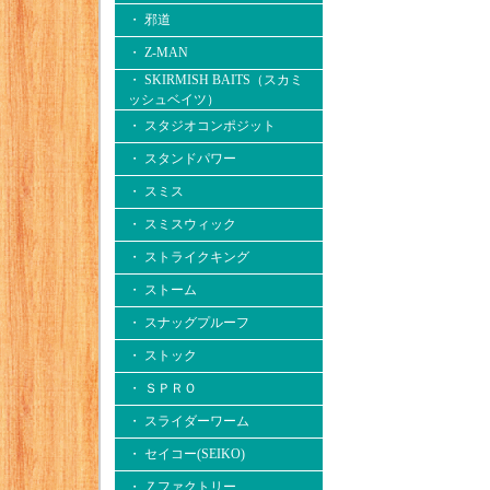
・ 邪道
・ Z-MAN
・ SKIRMISH BAITS（スカミ
ッシュベイツ）
・ スタジオコンポジット
・ スタンドパワー
・ スミス
・ スミスウィック
・ ストライクキング
・ ストーム
・ スナッグプルーフ
・ ストック
・ ＳＰＲＯ
・ スライダーワーム
・ セイコー(SEIKO)
・ Ｚファクトリー