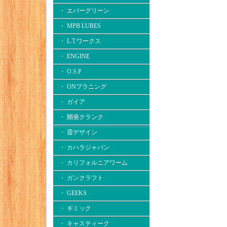
・ エバーグリーン
・ MPB LURES
・ L.T.ワークス
・ ENGINE
・ O.S.P
・ ONプラニング
・ ガイア
・ 開発クランク
・ 霞デザイン
・ カハラジャパン
・ カリフォルニアワーム
・ ガンクラフト
・ GEEKS
・ ギミック
・ キャスティーク