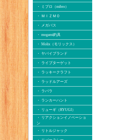
・ ミブロ（mibro）
・ ＭＩＺＭＯ
・ メガバス
・ mogami釣具
・ Molix（モリックス）
・ ヤバイブランド
・ ライブターゲット
・ ラッキークラフト
・ ラッドルアーズ
・ ラパラ
・ ランカーハント
・ リューギ（RYUGI）
・ リアクションイノベーショ
ン
・ リトルジャック