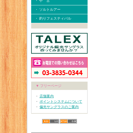
・ 中 古
・ ソルトルアー
・ 釣りフェスティバル
▼ フリーページ
・
店舗案内
・
ポイントシステムについて
・
偏光サングラスのご案内