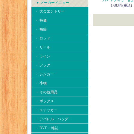
ハイドアップ HU-2
▼ メーカーメニュー
1,683円(税込)
・ 大会エントリー
・ 特価
・ 福袋
・ ロッド
・ リール
・ ライン
・ フック
・ シンカー
・ 小物
・ その他用品
・ ボックス
・ ステッカー
・ アパレル・バッグ
・ DVD・雑誌