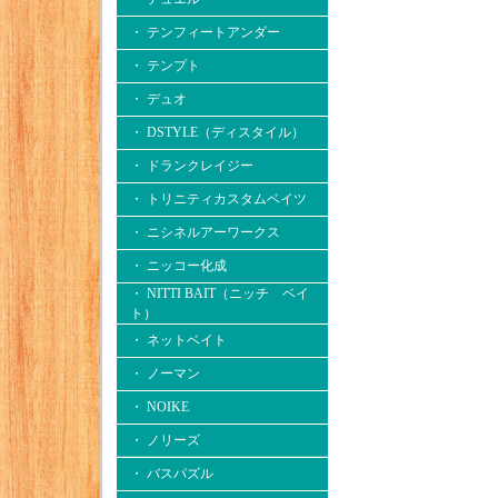
・ テンフィートアンダー
・ テンプト
・ デュオ
・ DSTYLE（ディスタイル）
・ ドランクレイジー
・ トリニティカスタムベイツ
・ ニシネルアーワークス
・ ニッコー化成
・ NITTI BAIT（ニッチ ベイ
ト）
・ ネットベイト
・ ノーマン
・ NOIKE
・ ノリーズ
・ バスパズル