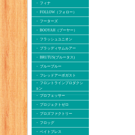
・ フィナ
・ FOLLOW（フォロー）
・ フーターズ
・ BOOYAH（ブーヤー）
・ フラッシュユニオン
・ ブラッディサムルアー
・ BRUTUS(ブルータス)
・ ブルーブルー
・ フレッドアーボガスト
・ フロントラインプロダクシ
ョン
・ プロフェッサー
・ プロジェクトゼロ
・ プロズファクトリー
・ フロッグ
・ ベイトブレス