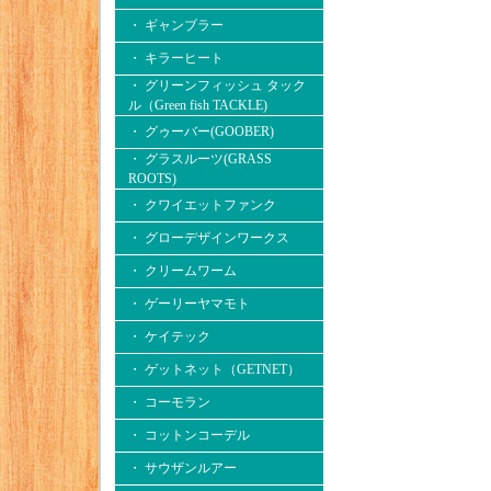
・ ギャンブラー
・ キラーヒート
・ グリーンフィッシュ タック
ル（Green fish TACKLE)
・ グゥーバー(GOOBER)
・ グラスルーツ(GRASS
ROOTS)
・ クワイエットファンク
・ グローデザインワークス
・ クリームワーム
・ ゲーリーヤマモト
・ ケイテック
・ ゲットネット（GETNET）
・ コーモラン
・ コットンコーデル
・ サウザンルアー