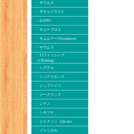
・ ザウルス
・ ザクトクラフト
・ ZAPPU
・ サニーブロス
・ サムルアーズ(sumlures)
・ サワムラ
・ 13フィッシング
（13Fishing）
・ シグナル
・ シックスセンス
・ ジップベイツ
・ ジークラック
・ シマノ
・ シモツケ
・ ジャクソン（Qu-on）
・ ジャッカル