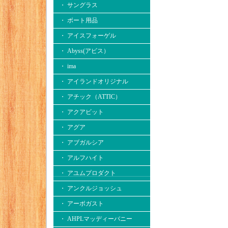
・ サングラス
・ ボート用品
・ アイスフォーゲル
・ Abyss(アビス）
・ ima
・ アイランドオリジナル
・ アチック（ATTIC）
・ アクアビット
・ アグア
・ アブガルシア
・ アルフハイト
・ アユムプロダクト
・ アンクルジョッシュ
・ アーボガスト
・ AHPLマッディーバニー