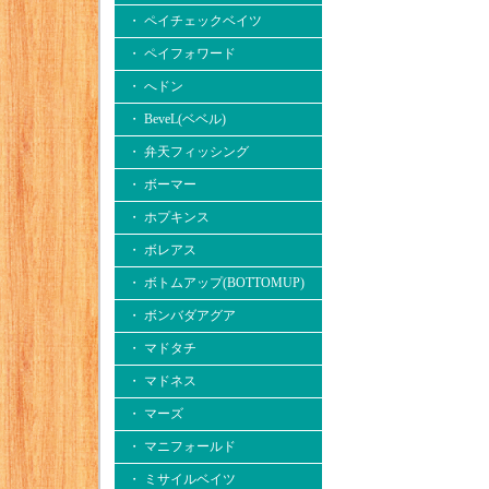
・ ペイチェックベイツ
・ ペイフォワード
・ へドン
・ BeveL(ベベル)
・ 弁天フィッシング
・ ボーマー
・ ホプキンス
・ ボレアス
・ ボトムアップ(BOTTOMUP)
・ ボンバダアグア
・ マドタチ
・ マドネス
・ マーズ
・ マニフォールド
・ ミサイルベイツ