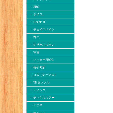
・ ZBC
・ ダイワ
・ Double.H
・ チェイスベイツ
・ 痴虫
・ 釣り吉ホルモン
・ 常吉
・ ツッガーFROG
・ 椿研究所
・ TEX（テックス）
・ THタックル
・ ティムコ
・ テッケルルアー
・ デプス
・ デュエル