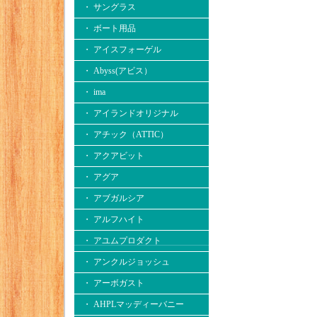
・ サングラス
・ ボート用品
・ アイスフォーゲル
・ Abyss(アビス）
・ ima
・ アイランドオリジナル
・ アチック（ATTIC）
・ アクアビット
・ アグア
・ アブガルシア
・ アルフハイト
・ アユムプロダクト
・ アンクルジョッシュ
・ アーボガスト
・ AHPLマッディーバニー