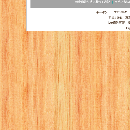
特定商取引法に基づく表記
｜
支払い方法
キーポン TEL/FAX 03-
〒101-0021 
古物商許可証 埼玉
Co