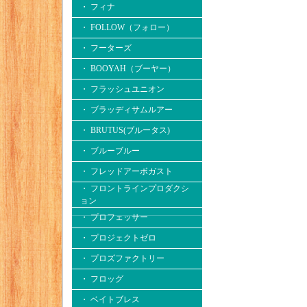
・ フィナ
・ FOLLOW（フォロー）
・ フーターズ
・ BOOYAH（ブーヤー）
・ フラッシュユニオン
・ ブラッディサムルアー
・ BRUTUS(ブルータス)
・ ブルーブルー
・ フレッドアーボガスト
・ フロントラインプロダクシ
ョン
・ プロフェッサー
・ プロジェクトゼロ
・ プロズファクトリー
・ フロッグ
・ ベイトブレス