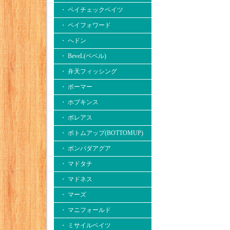
・ ペイチェックベイツ
・ ペイフォワード
・ へドン
・ BeveL(ベベル)
・ 弁天フィッシング
・ ボーマー
・ ホプキンス
・ ボレアス
・ ボトムアップ(BOTTOMUP)
・ ボンバダアグア
・ マドタチ
・ マドネス
・ マーズ
・ マニフォールド
・ ミサイルベイツ