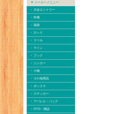
▼ メーカーメニュー
・ 大会エントリー
・ 特価
・ 福袋
・ ロッド
・ リール
・ ライン
・ フック
・ シンカー
・ 小物
・ その他用品
・ ボックス
・ ステッカー
・ アパレル・バッグ
・ DVD・雑誌