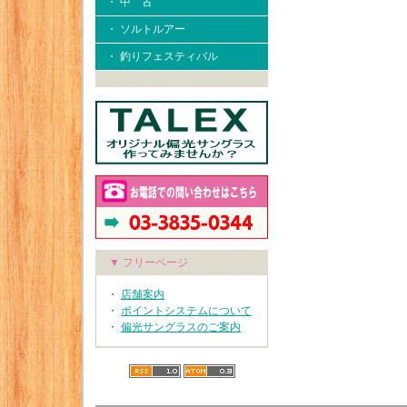
・ 中 古
・ ソルトルアー
・ 釣りフェスティバル
▼ フリーページ
・
店舗案内
・
ポイントシステムについて
・
偏光サングラスのご案内