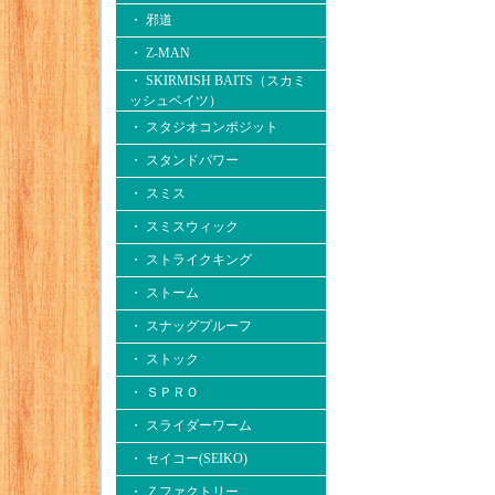
・ 邪道
・ Z-MAN
・ SKIRMISH BAITS（スカミ
ッシュベイツ）
・ スタジオコンポジット
・ スタンドパワー
・ スミス
・ スミスウィック
・ ストライクキング
・ ストーム
・ スナッグプルーフ
・ ストック
・ ＳＰＲＯ
・ スライダーワーム
・ セイコー(SEIKO)
・ Ｚファクトリー