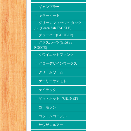
・ ギャンブラー
・ キラーヒート
・ グリーンフィッシュ タック
ル（Green fish TACKLE)
・ グゥーバー(GOOBER)
・ グラスルーツ(GRASS
ROOTS)
・ クワイエットファンク
・ グローデザインワークス
・ クリームワーム
・ ゲーリーヤマモト
・ ケイテック
・ ゲットネット（GETNET）
・ コーモラン
・ コットンコーデル
・ サウザンルアー