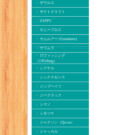
・ ザウルス
・ ザクトクラフト
・ ZAPPU
・ サニーブロス
・ サムルアーズ(sumlures)
・ サワムラ
・ 13フィッシング
（13Fishing）
・ シグナル
・ シックスセンス
・ ジップベイツ
・ ジークラック
・ シマノ
・ シモツケ
・ ジャクソン（Qu-on）
・ ジャッカル