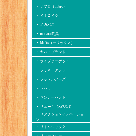
・ ミブロ（mibro）
・ ＭＩＺＭＯ
・ メガバス
・ mogami釣具
・ Molix（モリックス）
・ ヤバイブランド
・ ライブターゲット
・ ラッキークラフト
・ ラッドルアーズ
・ ラパラ
・ ランカーハント
・ リューギ（RYUGI）
・ リアクションイノベーショ
ン
・ リトルジャック