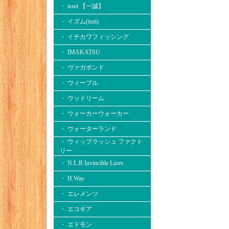
・ issei 【一誠】
・ イズム(ism)
・ イチカワフィッシング
・ IMAKATSU
・ ヴァガボンド
・ ウィーブル
・ ウッドリーム
・ ウォーカーウォーカー
・ ウォーターランド
・ ウィップラッシュ ファクト
リー
・ N.L.R Invincible Lures
・ H.Way
・ エレメンツ
・ エコギア
・ エドモン