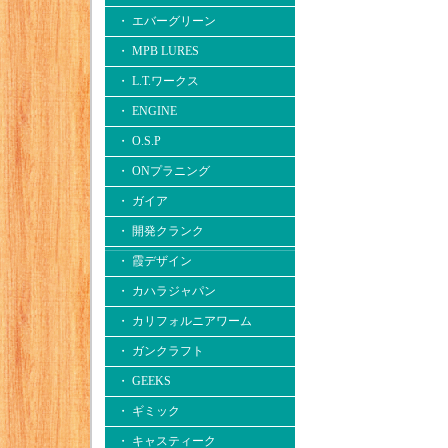
・ エバーグリーン
・ MPB LURES
・ L.T.ワークス
・ ENGINE
・ O.S.P
・ ONプラニング
・ ガイア
・ 開発クランク
・ 霞デザイン
・ カハラジャパン
・ カリフォルニアワーム
・ ガンクラフト
・ GEEKS
・ ギミック
・ キャスティーク