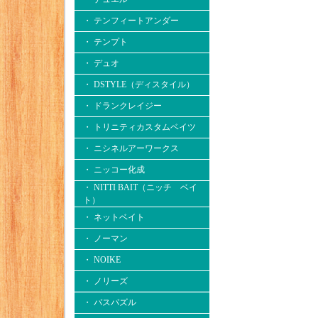
・ テンフィートアンダー
・ テンプト
・ デュオ
・ DSTYLE（ディスタイル）
・ ドランクレイジー
・ トリニティカスタムベイツ
・ ニシネルアーワークス
・ ニッコー化成
・ NITTI BAIT（ニッチ ベイ
ト）
・ ネットベイト
・ ノーマン
・ NOIKE
・ ノリーズ
・ バスパズル