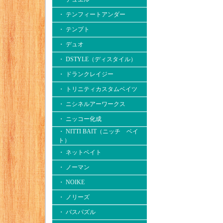
・ テンフィートアンダー
・ テンプト
・ デュオ
・ DSTYLE（ディスタイル）
・ ドランクレイジー
・ トリニティカスタムベイツ
・ ニシネルアーワークス
・ ニッコー化成
・ NITTI BAIT（ニッチ ベイ
ト）
・ ネットベイト
・ ノーマン
・ NOIKE
・ ノリーズ
・ バスパズル