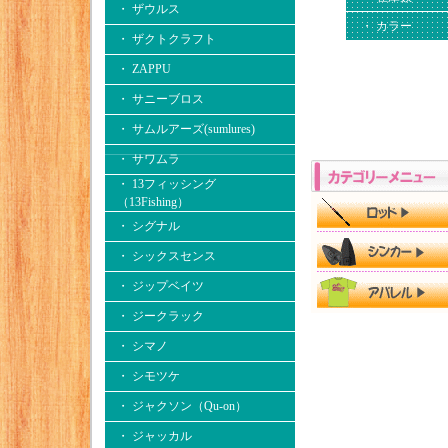
・ ザウルス
・ カラー
・ ザクトクラフト
・ ZAPPU
・ サニーブロス
・ サムルアーズ(sumlures)
・ サワムラ
・ 13フィッシング
（13Fishing）
・ シグナル
・ シックスセンス
・ ジップベイツ
・ ジークラック
・ シマノ
・ シモツケ
・ ジャクソン（Qu-on）
・ ジャッカル