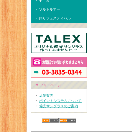
・ 中 古
・ ソルトルアー
・ 釣りフェスティバル
▼ フリーページ
・
店舗案内
・
ポイントシステムについて
・
偏光サングラスのご案内