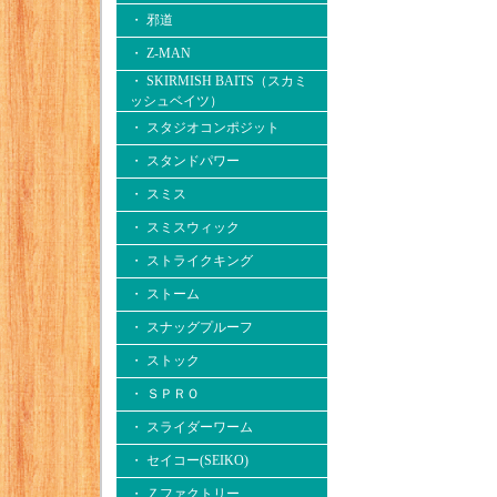
・ 邪道
・ Z-MAN
・ SKIRMISH BAITS（スカミ
ッシュベイツ）
・ スタジオコンポジット
・ スタンドパワー
・ スミス
・ スミスウィック
・ ストライクキング
・ ストーム
・ スナッグプルーフ
・ ストック
・ ＳＰＲＯ
・ スライダーワーム
・ セイコー(SEIKO)
・ Ｚファクトリー