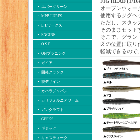
JIG HEAD (1/16
・ エバーグリーン
オープンウォー
使用するジグヘ
・ MPB LURES
ただし、スタッ
・ L.T.ワークス
そのままセット
・ ENGINE
そこで、グラン
図の位置に取り
・ O.S.P
軽減できるので
・ ONプラニング
・ ガイア
・ 開発クランク
・ 霞デザイン
・ カハラジャパン
・ カリフォルニアワーム
・ ガンクラフト
・ GEEKS
・ ギミック
・ キャスティーク