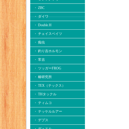
・ ZBC
・ ダイワ
・ Double.H
・ チェイスベイツ
・ 痴虫
・ 釣り吉ホルモン
・ 常吉
・ ツッガーFROG
・ 椿研究所
・ TEX（テックス）
・ THタックル
・ ティムコ
・ テッケルルアー
・ デプス
・ デュエル