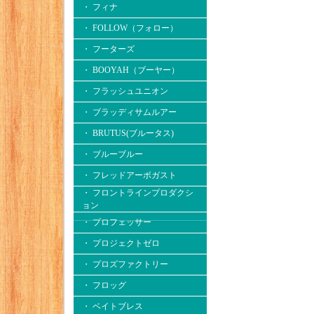
・ フィナ
・ FOLLOW（フォロー）
・ フーターズ
・ BOOYAH（ブーヤー）
・ フラッシュユニオン
・ ブラッディサムルアー
・ BRUTUS(ブルータス)
・ ブルーブルー
・ フレッドアーボガスト
・ フロントラインプロダクシ
ョン
・ プロフェッサー
・ プロジェクトゼロ
・ プロズファクトリー
・ フロッグ
・ ベイトブレス