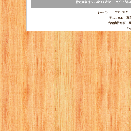
特定商取引法に基づく表記
｜
支払い方法
キーポン TEL/FAX 03-
〒101-0021 
古物商許可証 埼玉
Co