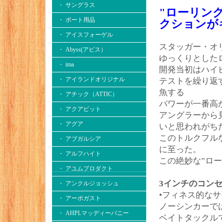
・ サングラス
"ローリン
・ ボート用品
クションが
・ アイスフォーゲル
スタッガー・オ
・ Abyss(アビス）
ゆっくりとした
・ ima
開発当初はハイ
・ アイランドオリジナル
テストを繰り返
魚する
・ アチック（ATTIC）
パワーが一番高
・ アクアビット
アングラーから
・ アグア
いと思われがち
このトルクフル
・ アブガルシア
に至った。
・ アルフハイト
この絶妙な”ロ
・ アユムプロダクト
3インチのコン
・ アンクルジョッシュ
•フィネス的な
・ アーボガスト
ノーシンカーで
・ AHPLマッディーバニー
ベイトタックル