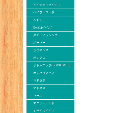
・ ペイチェックベイツ
・ ペイフォワード
・ へドン
・ BeveL(ベベル)
・ 弁天フィッシング
・ ボーマー
・ ホプキンス
・ ボレアス
・ ボトムアップ(BOTTOMUP)
・ ボンバダアグア
・ マドタチ
・ マドネス
・ マーズ
・ マニフォールド
・ ミサイルベイツ