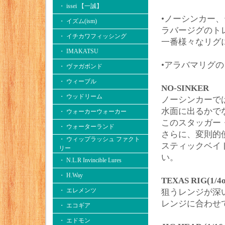
・ issei 【一誠】
•ノーシンカー
・ イズム(ism)
ラバージグのト
・ イチカワフィッシング
一番様々なリグ
・ IMAKATSU
•アラバマリグ
・ ヴァガボンド
・ ウィーブル
NO-SINKER
・ ウッドリーム
ノーシンカーで
水面に出るかで
・ ウォーカーウォーカー
このスタッガー
・ ウォーターランド
さらに、変則的
・ ウィップラッシュ ファクト
スティックベイ
リー
い。
・ N.L.R Invincible Lures
・ H.Way
TEXAS RIG(1/4
・ エレメンツ
狙うレンジが深
レンジに合わせ
・ エコギア
・ エドモン