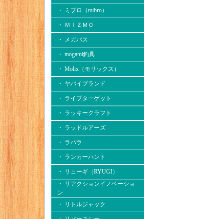
・ ミブロ（mibro）
・ ＭＩＺＭＯ
・ メガバス
・ mogami釣具
・ Molix（モリックス）
・ ヤバイブランド
・ ライブターゲット
・ ラッキークラフト
・ ラッドルアーズ
・ ラパラ
・ ランカーハント
・ リューギ（RYUGI）
・ リアクションイノベーショ
ン
・ リトルジャック