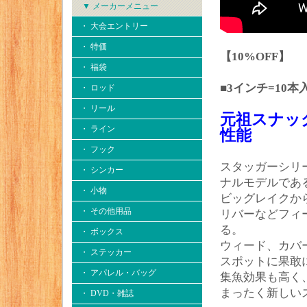
▼ メーカーメニュー
・ 大会エントリー
・ 特価
【10%OFF】
・ 福袋
■3インチ=10本
・ ロッド
・ リール
元祖スナッ
・ ライン
性能
・ フック
スタッガーシリ
・ シンカー
ナルモデルであ
・ 小物
ビッグレイクか
・ その他用品
リバーなどフィ
る。
・ ボックス
ウィード、カバ
・ ステッカー
スポットに果敢
・ アパレル・バッグ
集魚効果も高く
まったく新しい
・ DVD・雑誌