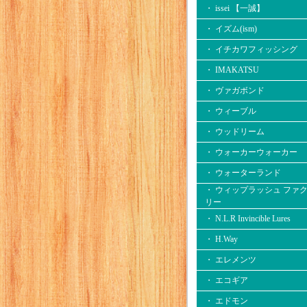
・ issei 【一誠】
・ イズム(ism)
・ イチカワフィッシング
・ IMAKATSU
・ ヴァガボンド
・ ウィーブル
・ ウッドリーム
・ ウォーカーウォーカー
・ ウォーターランド
・ ウィップラッシュ ファ
リー
・ N.L.R Invincible Lures
・ H.Way
・ エレメンツ
・ エコギア
・ エドモン