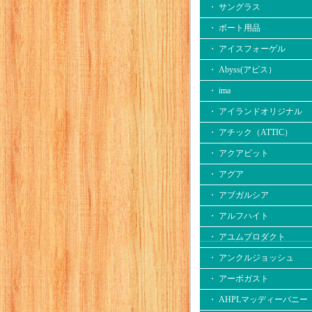
・ サングラス
・ ボート用品
・ アイスフォーゲル
・ Abyss(アビス）
・ ima
・ アイランドオリジナル
・ アチック（ATTIC）
・ アクアビット
・ アグア
・ アブガルシア
・ アルフハイト
・ アユムプロダクト
・ アンクルジョッシュ
・ アーボガスト
・ AHPLマッディーバニー