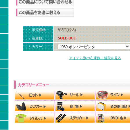
・ 販売価格
935円(税込)
・ 在庫数
SOLD OUT
・ カラー
アイテム別の在庫数・値段を見る