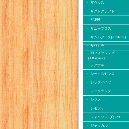
・ ザウルス
・ ザクトクラフト
・ ZAPPU
・ サニーブロス
・ サムルアーズ(sumlures)
・ サワムラ
・ 13フィッシング
（13Fishing）
・ シグナル
・ シックスセンス
・ ジップベイツ
・ ジークラック
・ シマノ
・ シモツケ
・ ジャクソン（Qu-on）
・ ジャッカル