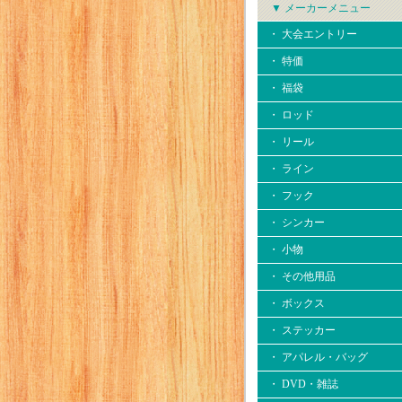
▼ メーカーメニュー
・ 大会エントリー
・ 特価
・ 福袋
・ ロッド
・ リール
・ ライン
・ フック
・ シンカー
・ 小物
・ その他用品
・ ボックス
・ ステッカー
・ アパレル・バッグ
・ DVD・雑誌