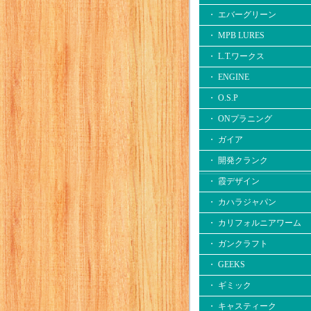
・ エバーグリーン
・ MPB LURES
・ L.T.ワークス
・ ENGINE
・ O.S.P
・ ONプラニング
・ ガイア
・ 開発クランク
・ 霞デザイン
・ カハラジャパン
・ カリフォルニアワーム
・ ガンクラフト
・ GEEKS
・ ギミック
・ キャスティーク