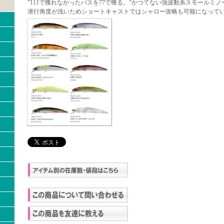
”111で獲れなかったバスを77で獲る。”かつてない強波動系スモールミ
潜行角度が浅いためショートキャストではシャロー攻略も可能になって