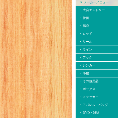
▼ メーカーメニュー
・ 大会エントリー
・ 特価
・ 福袋
・ ロッド
・ リール
・ ライン
・ フック
・ シンカー
・ 小物
・ その他用品
・ ボックス
・ ステッカー
・ アパレル・バッグ
・ DVD・雑誌