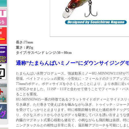
長さ:77mm
重さ：約5g
タイプ:サスペンド レンジ:50～80cm
通称”たまらんばいミノー”にダウンサイジングモ
たまらんばい永野プロデュース。強波動系ミノーHU-MINNOW111SPが
登場。ベイトフィッシュの変化・小型化に・フィールドのクリアアップ
77mmのボディ。ボディサイズを小さくしたことにより、より水面に近
に対応させました。111SP・111Fと合わせて使うことでフィールド・
ることを重視。
HU-MINNOWの一番の特徴であるフラットサイドボディーとサイドス
引き継ぎ、ただ巻きで使えば水を噛みながら泳ぎ、トゥイッチ・ジャー
を受けてしっかりと止まります。特に移動距離を抑えた連続水中ドッグウ
り、小さなスポットから小さなボディを駆使してバスを誘い出すような
内臓のマグネット式重心移動も健在で、小柄ながらも飛距離は抜群。特に
ニングタックルとの相性は非常に良く、遠距離アプローチを可能にしま