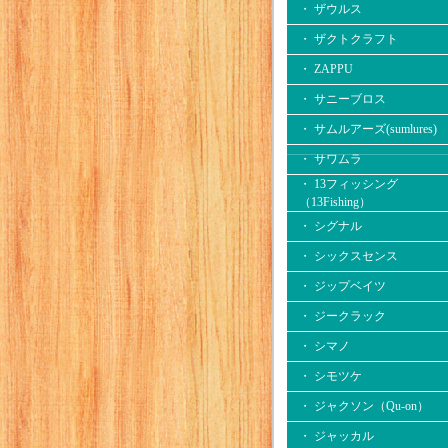
・ ザウルス
・ ザクトクラフト
・ ZAPPU
・ サニーブロス
・ サムルアーズ(sumlures)
・ サワムラ
・ 13フィッシング
（13Fishing）
・ シグナル
・ シックスセンス
・ ジップベイツ
・ ジークラック
・ シマノ
・ シモツケ
・ ジャクソン（Qu-on）
・ ジャッカル