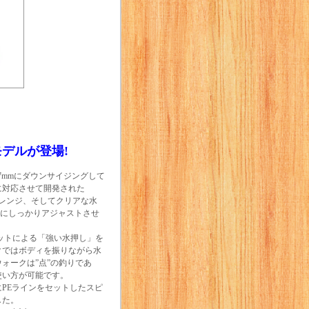
デルが登場!
77mmにダウンサイジングして
に対応させて開発された
いレンジ、そしてクリアな水
バスにしっかりアジャストさせ
リットによる「強い水押し」を
クではボディを振りながら水
ォークは”点”の釣りであ
使い方が可能です。
PEラインをセットしたスピ
した。