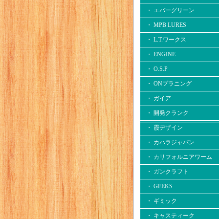
・ エバーグリーン
・ MPB LURES
・ L.T.ワークス
・ ENGINE
・ O.S.P
・ ONプラニング
・ ガイア
・ 開発クランク
・ 霞デザイン
・ カハラジャパン
・ カリフォルニアワーム
・ ガンクラフト
・ GEEKS
・ ギミック
・ キャスティーク