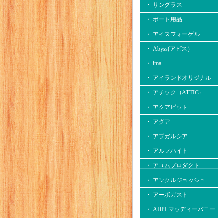
・ サングラス
・ ボート用品
・ アイスフォーゲル
・ Abyss(アビス）
・ ima
・ アイランドオリジナル
・ アチック（ATTIC）
・ アクアビット
・ アグア
・ アブガルシア
・ アルフハイト
・ アユムプロダクト
・ アンクルジョッシュ
・ アーボガスト
・ AHPLマッディーバニー