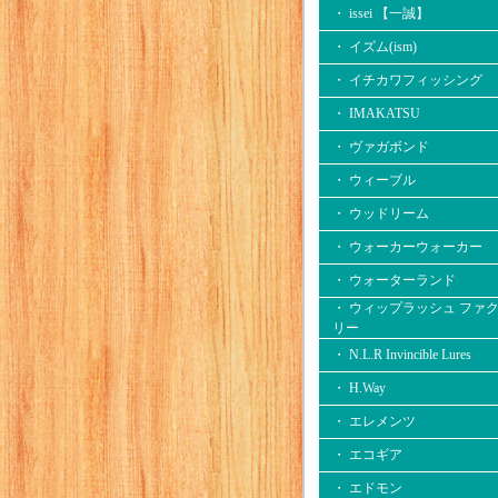
・ issei 【一誠】
・ イズム(ism)
・ イチカワフィッシング
・ IMAKATSU
・ ヴァガボンド
・ ウィーブル
・ ウッドリーム
・ ウォーカーウォーカー
・ ウォーターランド
・ ウィップラッシュ ファ
リー
・ N.L.R Invincible Lures
・ H.Way
・ エレメンツ
・ エコギア
・ エドモン