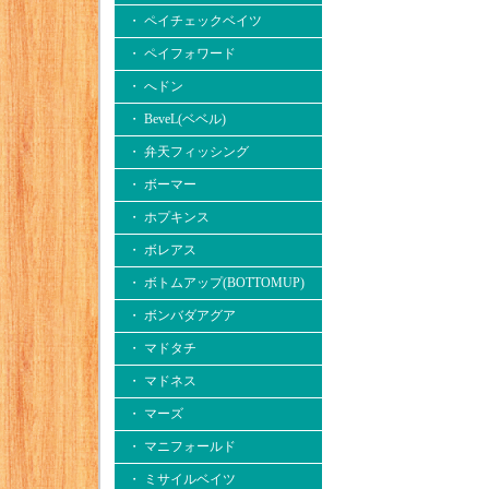
・ ペイチェックベイツ
・ ペイフォワード
・ へドン
・ BeveL(ベベル)
・ 弁天フィッシング
・ ボーマー
・ ホプキンス
・ ボレアス
・ ボトムアップ(BOTTOMUP)
・ ボンバダアグア
・ マドタチ
・ マドネス
・ マーズ
・ マニフォールド
・ ミサイルベイツ