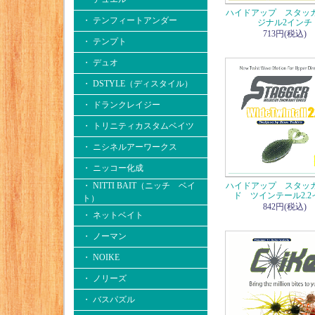
ハイドアップ スタッ
・ テンフィートアンダー
ジナル2インチ
713円(税込)
・ テンプト
・ デュオ
・ DSTYLE（ディスタイル）
・ ドランクレイジー
・ トリニティカスタムベイツ
・ ニシネルアーワークス
・ ニッコー化成
・ NITTI BAIT（ニッチ ベイ
ハイドアップ スタッ
ド ツインテール2.2
ト）
842円(税込)
・ ネットベイト
・ ノーマン
・ NOIKE
・ ノリーズ
・ バスパズル