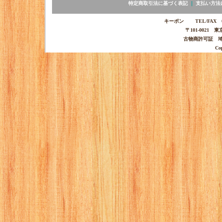
特定商取引法に基づく表記
｜
支払い方法
キーポン TEL/FAX 03-
〒101-0021 
古物商許可証 埼玉
Co