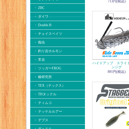
713円(税込)
・ ZBC
・ ダイワ
・ Double.H
・ チェイスベイツ
・ 痴虫
・ 釣り吉ホルモン
・ 常吉
ハイドアップ スライ
ンジグ
・ ツッガーFROG
891円(税込)
・ 椿研究所
・ TEX（テックス）
・ THタックル
・ ティムコ
・ テッケルルアー
・ デプス
・ デュエル