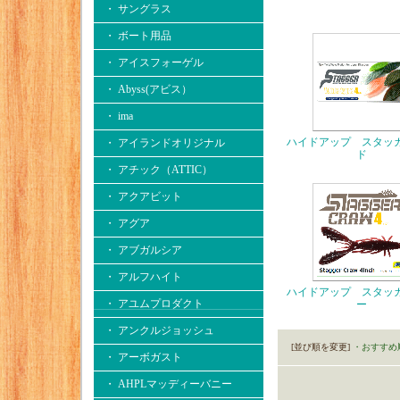
・ サングラス
・ ボート用品
・ アイスフォーゲル
・ Abyss(アビス）
・ ima
ハイドアップ スタッ
・ アイランドオリジナル
ド
・ アチック（ATTIC）
・ アクアビット
・ アグア
・ アブガルシア
・ アルフハイト
ハイドアップ スタッ
・ アユムプロダクト
ー
・ アンクルジョッシュ
[並び順を変更]
・おすすめ
・ アーボガスト
・ AHPLマッディーバニー