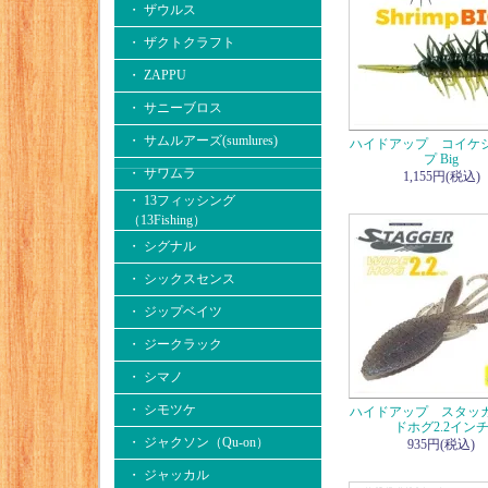
・ ザウルス
・ ザクトクラフト
・ ZAPPU
・ サニーブロス
・ サムルアーズ(sumlures)
ハイドアップ コイケ
プ Big
・ サワムラ
1,155円(税込)
・ 13フィッシング
（13Fishing）
・ シグナル
・ シックスセンス
・ ジップベイツ
・ ジークラック
・ シマノ
・ シモツケ
ハイドアップ スタッ
ドホグ2.2イン
・ ジャクソン（Qu-on）
935円(税込)
・ ジャッカル