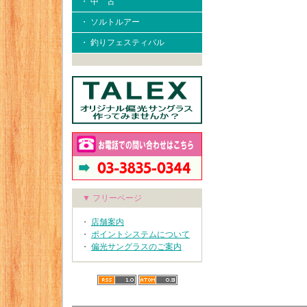
・ 中 古
・ ソルトルアー
・ 釣りフェスティバル
▼ フリーページ
・
店舗案内
・
ポイントシステムについて
・
偏光サングラスのご案内