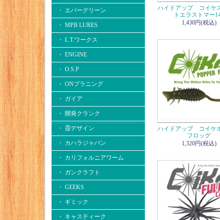
ハイドアップ コイケ
・ エバーグリーン
トエラストマー14
1,430円(税込)
・ MPB LURES
・ L.T.ワークス
・ ENGINE
・ O.S.P
・ ONプラニング
・ ガイア
・ 開発クランク
・ 霞デザイン
ハイドアップ コイケ
フロッグ
・ カハラジャパン
1,320円(税込)
・ カリフォルニアワーム
・ ガンクラフト
・ GEEKS
・ ギミック
・ キャスティーク