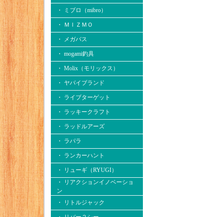
・ ミブロ（mibro）
・ ＭＩＺＭＯ
・ メガバス
・ mogami釣具
・ Molix（モリックス）
・ ヤバイブランド
・ ライブターゲット
・ ラッキークラフト
・ ラッドルアーズ
・ ラパラ
・ ランカーハント
・ リューギ（RYUGI）
・ リアクションイノベーショ
ン
・ リトルジャック