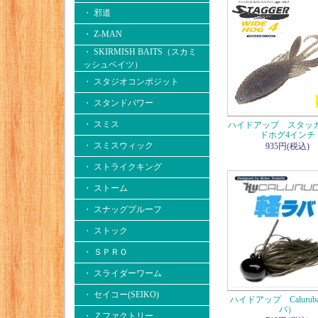
・ 邪道
・ Z-MAN
・ SKIRMISH BAITS（スカミ
ッシュベイツ）
・ スタジオコンポジット
・ スタンドパワー
・ スミス
ハイドアップ スタッ
ドホグ4インチ
・ スミスウィック
935円(税込)
・ ストライクキング
・ ストーム
・ スナッグプルーフ
・ ストック
・ ＳＰＲＯ
・ スライダーワーム
・ セイコー(SEIKO)
ハイドアップ Caluru
バ）
・ Ｚファクトリー