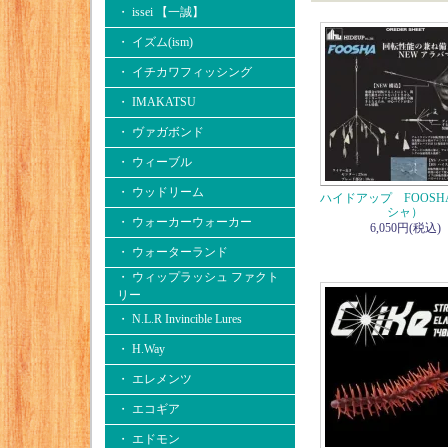
・ issei 【一誠】
・ イズム(ism)
・ イチカワフィッシング
・ IMAKATSU
・ ヴァガボンド
・ ウィーブル
・ ウッドリーム
ハイドアップ FOOSH
シャ）
・ ウォーカーウォーカー
6,050円(税込)
・ ウォーターランド
・ ウィップラッシュ ファクト
リー
・ N.L.R Invincible Lures
・ H.Way
・ エレメンツ
・ エコギア
・ エドモン