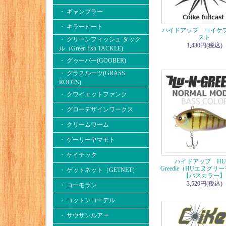
・ ギャンブラー
・ キラーヒート
ハイドアップ コイケ
スト
・ グリーンフィッシュ タック
1,430円(税込)
ル（Green fish TACKLE)
・ グゥーバー(GOOBER)
・ グラスルーツ(GRASS
ROOTS)
・ クワイエットファンク
・ グローデザインワークス
・ クリームワーム
・ ゲーリーヤマモト
・ ケイテック
ハイドアップ HU-
Greedie（HUエヌグリ
・ ゲットネット（GETNET）
【バスカラー】
3,520円(税込)
・ コーモラン
・ コットンコーデル
・ サウザンルアー