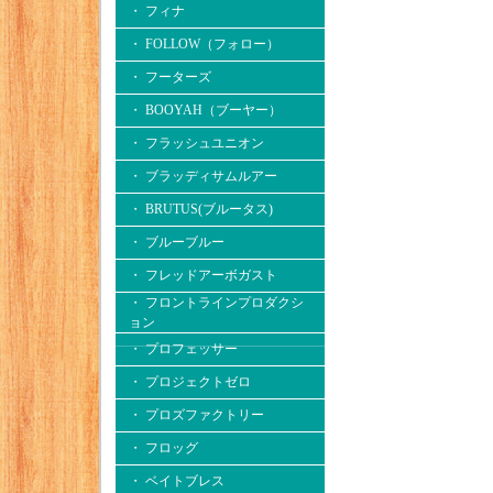
・ フィナ
・ FOLLOW（フォロー）
・ フーターズ
・ BOOYAH（ブーヤー）
・ フラッシュユニオン
・ ブラッディサムルアー
・ BRUTUS(ブルータス)
・ ブルーブルー
・ フレッドアーボガスト
・ フロントラインプロダクシ
ョン
・ プロフェッサー
・ プロジェクトゼロ
・ プロズファクトリー
・ フロッグ
・ ベイトブレス