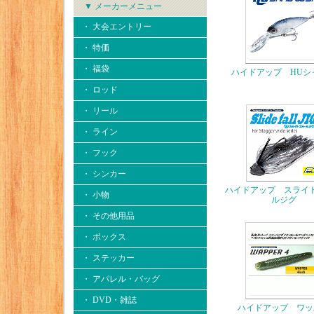
▼ メーカーメニュー
・ 大会エントリー
・ 特価
・ 福袋
ハイドアップ HUシ
・ ロッド
・ リール
・ ライン
・ フック
・ シンカー
ハイドアップ スライ
・ 小物
ルジグ
・ その他用品
・ ボックス
・ ステッカー
・ アパレル・バッグ
・ DVD・雑誌
ハイドアップ ワッ