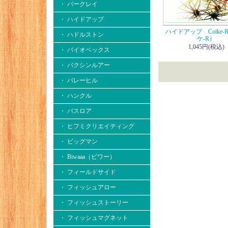
・ バークレイ
・ ハイドアップ
ハイドアップ Coike-
・ ハドルストン
ケ-R）
1,045円(税込)
・ バイオベックス
・ バクシンルアー
・ バレーヒル
・ ハンクル
・ バスロア
・ ヒフミクリエイティング
・ ビッグマン
・ Biwaaa（ビワー）
・ フィールドサイド
・ フィッシュアロー
・ フィッシュストーリー
・ フィッシュマグネット