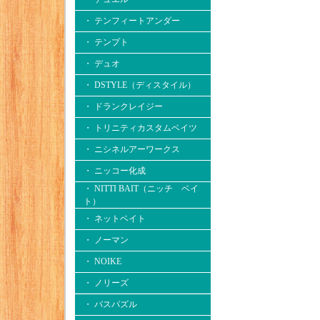
・ テンフィートアンダー
・ テンプト
・ デュオ
・ DSTYLE（ディスタイル）
・ ドランクレイジー
・ トリニティカスタムベイツ
・ ニシネルアーワークス
・ ニッコー化成
・ NITTI BAIT（ニッチ ベイ
ト）
・ ネットベイト
・ ノーマン
・ NOIKE
・ ノリーズ
・ バスパズル