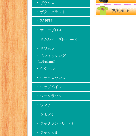
・ ザウルス
・ ザクトクラフト
・ ZAPPU
・ サニーブロス
・ サムルアーズ(sumlures)
・ サワムラ
・ 13フィッシング
（13Fishing）
・ シグナル
・ シックスセンス
・ ジップベイツ
・ ジークラック
・ シマノ
・ シモツケ
・ ジャクソン（Qu-on）
・ ジャッカル