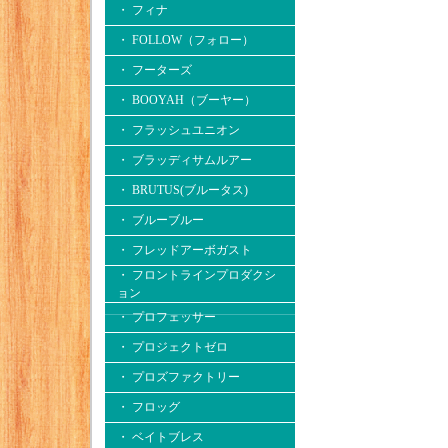
・ フィナ
・ FOLLOW（フォロー）
・ フーターズ
・ BOOYAH（ブーヤー）
・ フラッシュユニオン
・ ブラッディサムルアー
・ BRUTUS(ブルータス)
・ ブルーブルー
・ フレッドアーボガスト
・ フロントラインプロダクシ
ョン
・ プロフェッサー
・ プロジェクトゼロ
・ プロズファクトリー
・ フロッグ
・ ベイトブレス