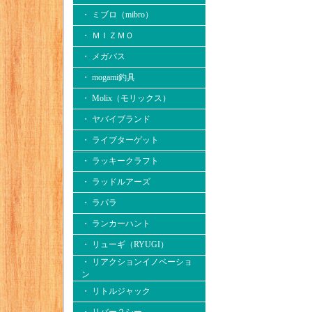
・ ミブロ（mibro）
・ ＭＩＺＭＯ
・ メガバス
・ mogami釣具
・ Molix（モリックス）
・ ヤバイブランド
・ ライブターゲット
・ ラッキークラフト
・ ラッドルアーズ
・ ラパラ
・ ランカーハント
・ リューギ（RYUGI）
・ リアクションイノベーショ
ン
・ リトルジャック