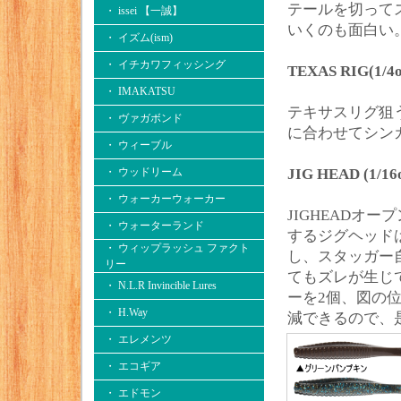
テールを切って
・ issei 【一誠】
いくのも面白い
・ イズム(ism)
・ イチカワフィッシング
TEXAS RIG(1/4
・ IMAKATSU
テキサスリグ狙
・ ヴァガボンド
に合わせてシン
・ ウィーブル
・ ウッドリーム
JIG HEAD (1/16
・ ウォーカーウォーカー
JIGHEADオ
・ ウォーターランド
するジグヘッド
・ ウィップラッシュ ファクト
し、スタッガー
リー
てもズレが生じ
・ N.L.R Invincible Lures
ーを2個、図の
・ H.Way
減できるので、
・ エレメンツ
・ エコギア
・ エドモン