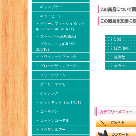
・ ギャンブラー
・ キラーヒート
・ グリーンフィッシュ タック
ル（Green fish TACKLE)
・ グゥーバー(GOOBER)
・ 定価
・ グラスルーツ(GRASS
・ 販売価格
ROOTS)
・ クワイエットファンク
・ 在庫数
・ グローデザインワークス
・ カラー
・ クリームワーム
・ ゲーリーヤマモト
・ ケイテック
・ ゲットネット（GETNET）
・ コーモラン
・ コットンコーデル
・ サウザンルアー