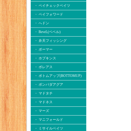
・ ペイチェックベイツ
・ ペイフォワード
・ へドン
・ BeveL(ベベル)
・ 弁天フィッシング
・ ボーマー
・ ホプキンス
・ ボレアス
・ ボトムアップ(BOTTOMUP)
・ ボンバダアグア
・ マドタチ
・ マドネス
・ マーズ
・ マニフォールド
・ ミサイルベイツ