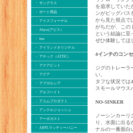
・ サングラス
を追求していた
・ ボート用品
ンがビッグバス
から見た視点で
・ アイスフォーゲル
がちだが、この
・ Abyss(アビス）
という結論に至
・ ima
ぜひ体験してほ
・ アイランドオリジナル
4インチのコン
・ アチック（ATTIC）
・ アクアビット
ジグのトレーラ
い。
・ アグア
タフな状況では
・ アブガルシア
スモールマウス
・ アルフハイト
・ アユムプロダクト
NO-SINKER
・ アンクルジョッシュ
ノーシンカーリ
・ アーボガスト
り、水面に出る
・ AHPLマッディーバニー
ナルの一番面白