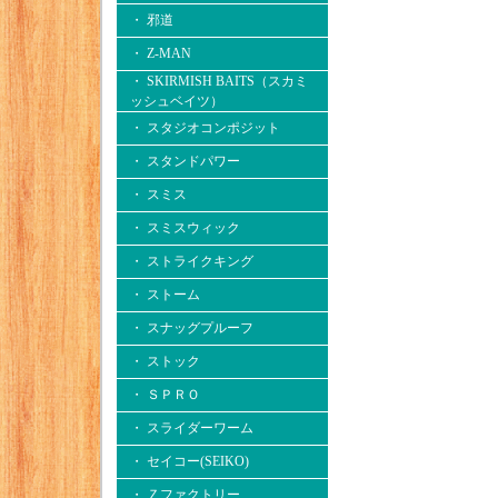
・ 邪道
・ Z-MAN
・ SKIRMISH BAITS（スカミ
ッシュベイツ）
・ スタジオコンポジット
・ スタンドパワー
・ スミス
・ スミスウィック
・ ストライクキング
・ ストーム
・ スナッグプルーフ
・ ストック
・ ＳＰＲＯ
・ スライダーワーム
・ セイコー(SEIKO)
・ Ｚファクトリー