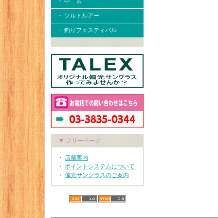
・ 中 古
・ ソルトルアー
・ 釣りフェスティバル
▼ フリーページ
・
店舗案内
・
ポイントシステムについて
・
偏光サングラスのご案内