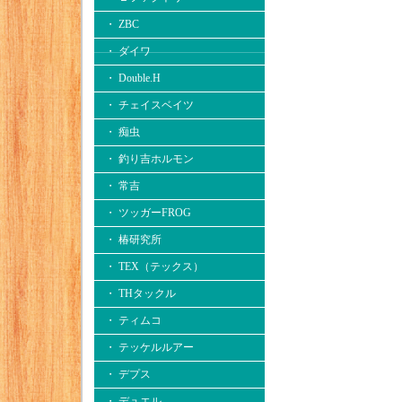
・ ZBC
・ ダイワ
・ Double.H
・ チェイスベイツ
・ 痴虫
・ 釣り吉ホルモン
・ 常吉
・ ツッガーFROG
・ 椿研究所
・ TEX（テックス）
・ THタックル
・ ティムコ
・ テッケルルアー
・ デプス
・ デュエル