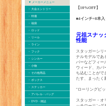
▼ メーカーメニュー
【10%OFF】
・ 大会エントリー
・ 特価
■4インチ=8本入
・ 福袋
・ ロッド
元祖スナッ
・ リール
性能
・ ライン
スタッガーシリ
・ フック
ナルモデルであ
・ シンカー
バーなどフィー
・ 小物
ウィード、カバ
ち込むことがで
・ その他用品
たす、まったく
・ ボックス
・ ステッカー
"ローリングピ
・ アパレル・バッグ
スタッガー・オ
・ DVD・雑誌
ッチローリング