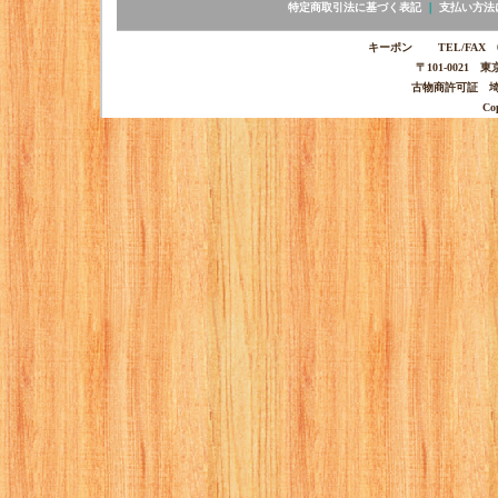
特定商取引法に基づく表記
｜
支払い方法
キーポン TEL/FAX 03-
〒101-0021 
古物商許可証 埼玉
Co