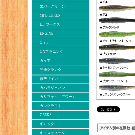
・ エバーグリーン
・ MPB LURES
・ L.T.ワークス
・ ENGINE
・ O.S.P
・ ONプラニング
・ ガイア
・ 開発クランク
・ 霞デザイン
・ カハラジャパン
・ カリフォルニアワーム
・ ガンクラフト
・ GEEKS
・ ギミック
・ キャスティーク