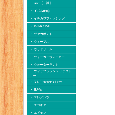
・ issei 【一誠】
・ イズム(ism)
・ イチカワフィッシング
・ IMAKATSU
・ ヴァガボンド
・ ウィーブル
・ ウッドリーム
・ ウォーカーウォーカー
・ ウォーターランド
・ ウィップラッシュ ファクト
リー
・ N.L.R Invincible Lures
・ H.Way
・ エレメンツ
・ エコギア
・ エドモン