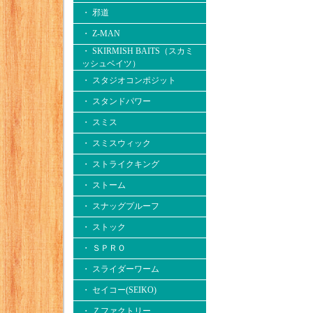
・ 邪道
・ Z-MAN
・ SKIRMISH BAITS（スカミ
ッシュベイツ）
・ スタジオコンポジット
・ スタンドパワー
・ スミス
・ スミスウィック
・ ストライクキング
・ ストーム
・ スナッグプルーフ
・ ストック
・ ＳＰＲＯ
・ スライダーワーム
・ セイコー(SEIKO)
・ Ｚファクトリー