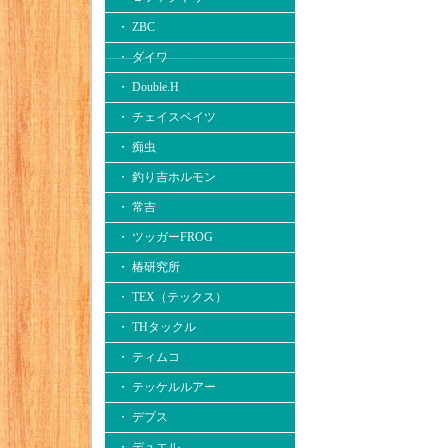
・ ZBC
・ ダイワ
・ Double.H
・ チェイスベイツ
・ 痴虫
・ 釣り吉ホルモン
・ 常吉
・ ツッガーFROG
・ 椿研究所
・ TEX（テックス）
・ THタックル
・ ティムコ
・ テッケルルアー
・ デプス
・ デュエル