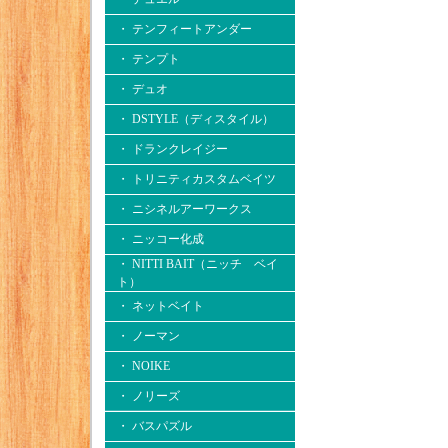
・ テンフィートアンダー
・ テンプト
・ デュオ
・ DSTYLE（ディスタイル）
・ ドランクレイジー
・ トリニティカスタムベイツ
・ ニシネルアーワークス
・ ニッコー化成
・ NITTI BAIT（ニッチ ベイ
ト）
・ ネットベイト
・ ノーマン
・ NOIKE
・ ノリーズ
・ バスパズル