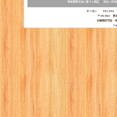
特定商取引法に基づく表記
｜
支払い方法
キーポン TEL/FAX 03-
〒101-0021 
古物商許可証 埼玉
Co