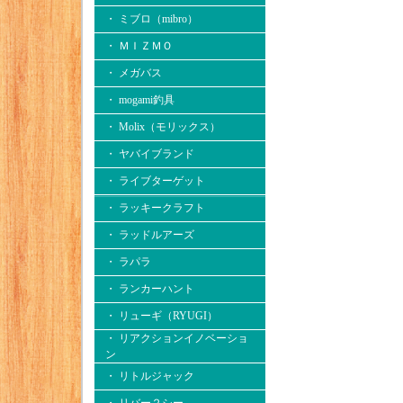
・ ミブロ（mibro）
・ ＭＩＺＭＯ
・ メガバス
・ mogami釣具
・ Molix（モリックス）
・ ヤバイブランド
・ ライブターゲット
・ ラッキークラフト
・ ラッドルアーズ
・ ラパラ
・ ランカーハント
・ リューギ（RYUGI）
・ リアクションイノベーショ
ン
・ リトルジャック