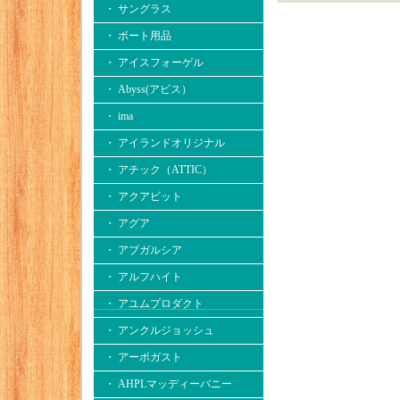
・ サングラス
・ ボート用品
・ アイスフォーゲル
・ Abyss(アビス）
・ ima
・ アイランドオリジナル
・ アチック（ATTIC）
・ アクアビット
・ アグア
・ アブガルシア
・ アルフハイト
・ アユムプロダクト
・ アンクルジョッシュ
・ アーボガスト
・ AHPLマッディーバニー