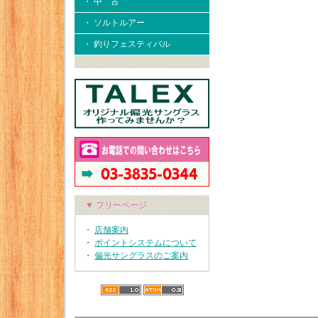
・ 中 古
・ ソルトルアー
・ 釣りフェスティバル
▼ フリーページ
・
店舗案内
・
ポイントシステムについて
・
偏光サングラスのご案内