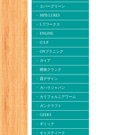
・ エバーグリーン
・ MPB LURES
・ L.T.ワークス
・ ENGINE
・ O.S.P
・ ONプラニング
・ ガイア
・ 開発クランク
・ 霞デザイン
・ カハラジャパン
・ カリフォルニアワーム
・ ガンクラフト
・ GEEKS
・ ギミック
・ キャスティーク