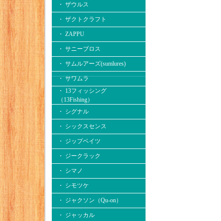
・ ザウルス
・ ザクトクラフト
・ ZAPPU
・ サニーブロス
・ サムルアーズ(sumlures)
・ サワムラ
・ 13フィッシング
（13Fishing）
・ シグナル
・ シックスセンス
・ ジップベイツ
・ ジークラック
・ シマノ
・ シモツケ
・ ジャクソン（Qu-on）
・ ジャッカル