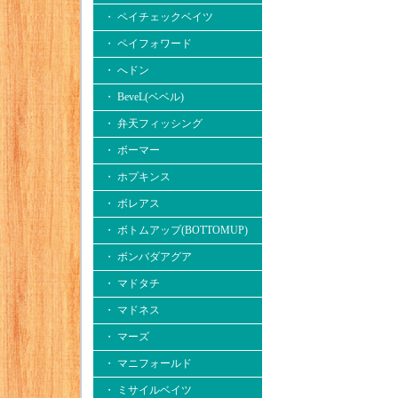
・ ペイチェックベイツ
・ ペイフォワード
・ へドン
・ BeveL(ベベル)
・ 弁天フィッシング
・ ボーマー
・ ホプキンス
・ ボレアス
・ ボトムアップ(BOTTOMUP)
・ ボンバダアグア
・ マドタチ
・ マドネス
・ マーズ
・ マニフォールド
・ ミサイルベイツ