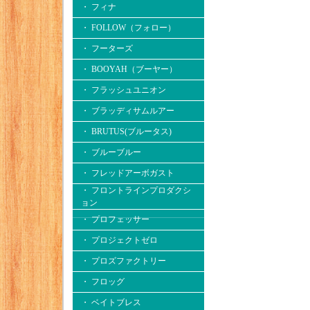
・ フィナ
・ FOLLOW（フォロー）
・ フーターズ
・ BOOYAH（ブーヤー）
・ フラッシュユニオン
・ ブラッディサムルアー
・ BRUTUS(ブルータス)
・ ブルーブルー
・ フレッドアーボガスト
・ フロントラインプロダクシ
ョン
・ プロフェッサー
・ プロジェクトゼロ
・ プロズファクトリー
・ フロッグ
・ ベイトブレス