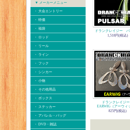
▼ メーカーメニュー
・ 大会エントリー
・ 特価
・ 福袋
ドランクレイジー パ
1,518円(税込)
・ ロッド
・ リール
・ ライン
・ フック
・ シンカー
・ 小物
・ その他用品
・ ボックス
ドランクレイジ
EARWIG（アーウィ
・ ステッカー
825円(税込)
・ アパレル・バッグ
・ DVD・雑誌