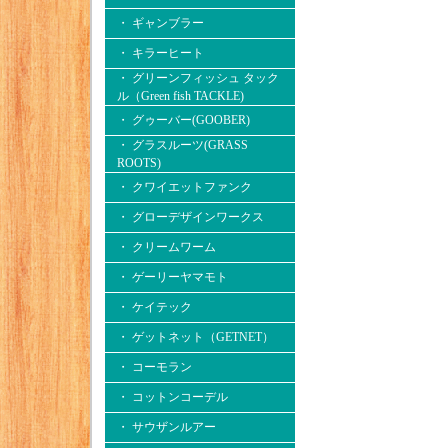
・ ギャンブラー
・ キラーヒート
・ グリーンフィッシュ タック
ル（Green fish TACKLE)
・ グゥーバー(GOOBER)
・ グラスルーツ(GRASS
ROOTS)
・ クワイエットファンク
・ グローデザインワークス
・ クリームワーム
・ ゲーリーヤマモト
・ ケイテック
・ ゲットネット（GETNET）
・ コーモラン
・ コットンコーデル
・ サウザンルアー