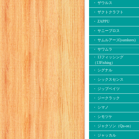
・ ザウルス
・ ザクトクラフト
・ ZAPPU
・ サニーブロス
・ サムルアーズ(sumlures)
・ サワムラ
・ 13フィッシング
（13Fishing）
・ シグナル
・ シックスセンス
・ ジップベイツ
・ ジークラック
・ シマノ
・ シモツケ
・ ジャクソン（Qu-on）
・ ジャッカル