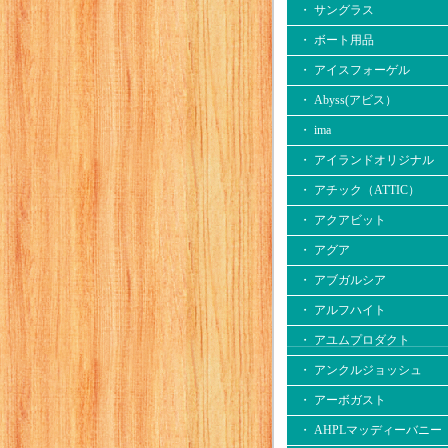
・ サングラス
・ ボート用品
・ アイスフォーゲル
・ Abyss(アビス）
・ ima
・ アイランドオリジナル
・ アチック（ATTIC）
・ アクアビット
・ アグア
・ アブガルシア
・ アルフハイト
・ アユムプロダクト
・ アンクルジョッシュ
・ アーボガスト
・ AHPLマッディーバニー