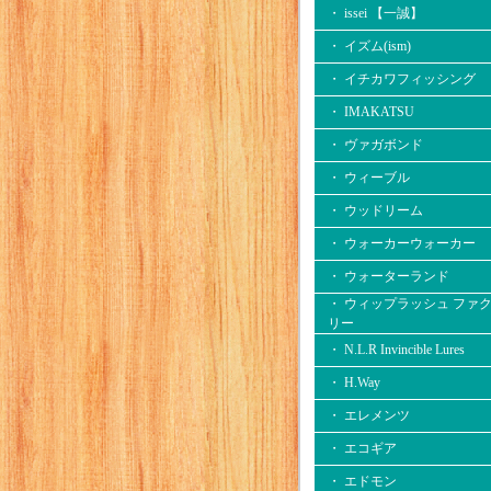
・ issei 【一誠】
・ イズム(ism)
・ イチカワフィッシング
・ IMAKATSU
・ ヴァガボンド
・ ウィーブル
・ ウッドリーム
・ ウォーカーウォーカー
・ ウォーターランド
・ ウィップラッシュ ファ
リー
・ N.L.R Invincible Lures
・ H.Way
・ エレメンツ
・ エコギア
・ エドモン