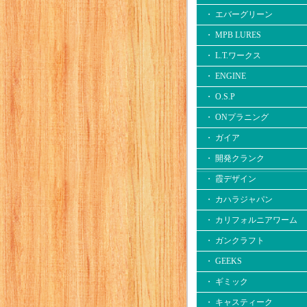
・ エバーグリーン
・ MPB LURES
・ L.T.ワークス
・ ENGINE
・ O.S.P
・ ONプラニング
・ ガイア
・ 開発クランク
・ 霞デザイン
・ カハラジャパン
・ カリフォルニアワーム
・ ガンクラフト
・ GEEKS
・ ギミック
・ キャスティーク