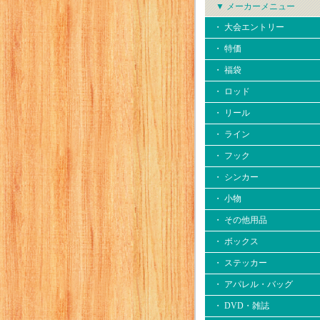
▼ メーカーメニュー
・ 大会エントリー
・ 特価
・ 福袋
・ ロッド
・ リール
・ ライン
・ フック
・ シンカー
・ 小物
・ その他用品
・ ボックス
・ ステッカー
・ アパレル・バッグ
・ DVD・雑誌