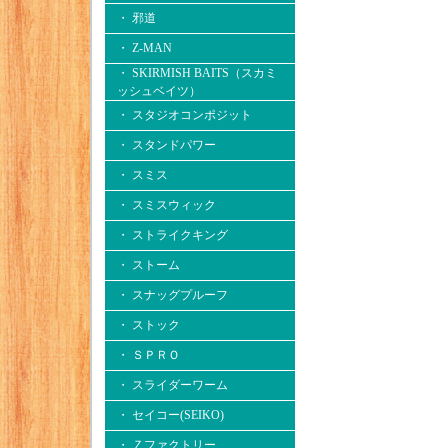
・ 邪道
・ Z-MAN
・ SKIRMISH BAITS（スカミ
ッシュベイツ）
・ スタジオコンポジット
・ スタンドパワー
・ スミス
・ スミスウィック
・ ストライクキング
・ ストーム
・ スナッグプルーフ
・ ストック
・ ＳＰＲＯ
・ スライダーワーム
・ セイコー(SEIKO)
・ Ｚファクトリー