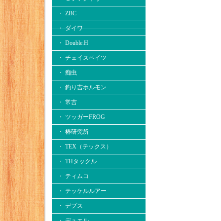
・ ZBC
・ ダイワ
・ Double.H
・ チェイスベイツ
・ 痴虫
・ 釣り吉ホルモン
・ 常吉
・ ツッガーFROG
・ 椿研究所
・ TEX（テックス）
・ THタックル
・ ティムコ
・ テッケルルアー
・ デプス
・ デュエル