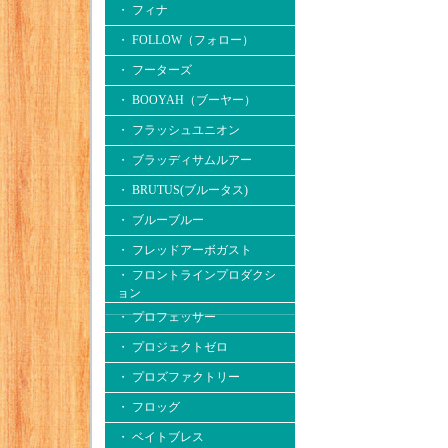
・ フィナ
・ FOLLOW（フォロー）
・ フーターズ
・ BOOYAH（ブーヤー）
・ フラッシュユニオン
・ ブラッディサムルアー
・ BRUTUS(ブルータス)
・ ブルーブルー
・ フレッドアーボガスト
・ フロントラインプロダクシ
ョン
・ プロフェッサー
・ プロジェクトゼロ
・ プロズファクトリー
・ フロッグ
・ ベイトブレス