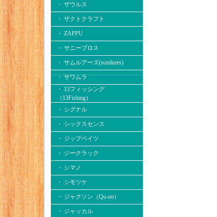
・ ザウルス
・ ザクトクラフト
・ ZAPPU
・ サニーブロス
・ サムルアーズ(sumlures)
・ サワムラ
・ 13フィッシング
（13Fishing）
・ シグナル
・ シックスセンス
・ ジップベイツ
・ ジークラック
・ シマノ
・ シモツケ
・ ジャクソン（Qu-on）
・ ジャッカル