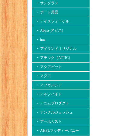
・ サングラス
・ ボート用品
・ アイスフォーゲル
・ Abyss(アビス）
・ ima
・ アイランドオリジナル
・ アチック（ATTIC）
・ アクアビット
・ アグア
・ アブガルシア
・ アルフハイト
・ アユムプロダクト
・ アンクルジョッシュ
・ アーボガスト
・ AHPLマッディーバニー