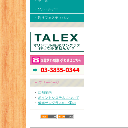
・ 中 古
・ ソルトルアー
・ 釣りフェスティバル
▼ フリーページ
・
店舗案内
・
ポイントシステムについて
・
偏光サングラスのご案内