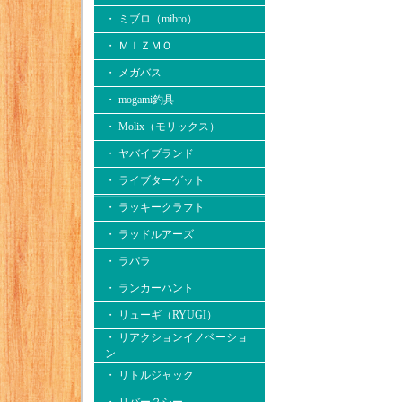
・ ミブロ（mibro）
・ ＭＩＺＭＯ
・ メガバス
・ mogami釣具
・ Molix（モリックス）
・ ヤバイブランド
・ ライブターゲット
・ ラッキークラフト
・ ラッドルアーズ
・ ラパラ
・ ランカーハント
・ リューギ（RYUGI）
・ リアクションイノベーショ
ン
・ リトルジャック