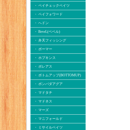
・ ペイチェックベイツ
・ ペイフォワード
・ へドン
・ BeveL(ベベル)
・ 弁天フィッシング
・ ボーマー
・ ホプキンス
・ ボレアス
・ ボトムアップ(BOTTOMUP)
・ ボンバダアグア
・ マドタチ
・ マドネス
・ マーズ
・ マニフォールド
・ ミサイルベイツ