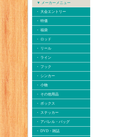
▼ メーカーメニュー
・ 大会エントリー
・ 特価
・ 福袋
・ ロッド
・ リール
・ ライン
・ フック
・ シンカー
・ 小物
・ その他用品
・ ボックス
・ ステッカー
・ アパレル・バッグ
・ DVD・雑誌