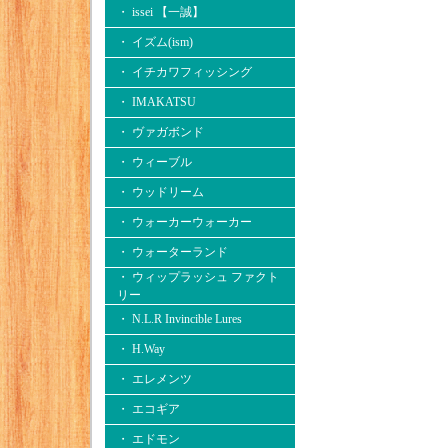
・ issei 【一誠】
・ イズム(ism)
・ イチカワフィッシング
・ IMAKATSU
・ ヴァガボンド
・ ウィーブル
・ ウッドリーム
・ ウォーカーウォーカー
・ ウォーターランド
・ ウィップラッシュ ファクト
リー
・ N.L.R Invincible Lures
・ H.Way
・ エレメンツ
・ エコギア
・ エドモン