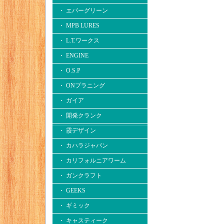
・ エバーグリーン
・ MPB LURES
・ L.T.ワークス
・ ENGINE
・ O.S.P
・ ONプラニング
・ ガイア
・ 開発クランク
・ 霞デザイン
・ カハラジャパン
・ カリフォルニアワーム
・ ガンクラフト
・ GEEKS
・ ギミック
・ キャスティーク