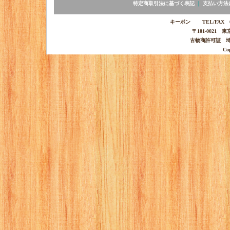
特定商取引法に基づく表記
｜
支払い方法
キーポン TEL/FAX 03-
〒101-0021 
古物商許可証 埼玉
Co