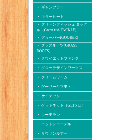
・ ギャンブラー
・ キラーヒート
・ グリーンフィッシュ タック
ル（Green fish TACKLE)
・ グゥーバー(GOOBER)
・ グラスルーツ(GRASS
ROOTS)
・ クワイエットファンク
・ グローデザインワークス
・ クリームワーム
・ ゲーリーヤマモト
・ ケイテック
・ ゲットネット（GETNET）
・ コーモラン
・ コットンコーデル
・ サウザンルアー