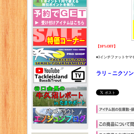
【10%OFF】
■3インチファットヤマ
ラリ－ニクソン