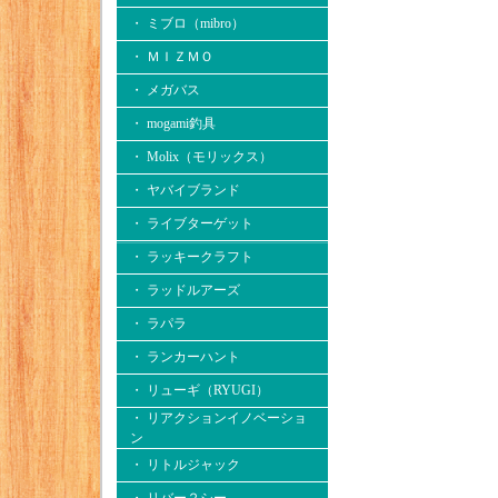
・ ミブロ（mibro）
・ ＭＩＺＭＯ
・ メガバス
・ mogami釣具
・ Molix（モリックス）
・ ヤバイブランド
・ ライブターゲット
・ ラッキークラフト
・ ラッドルアーズ
・ ラパラ
・ ランカーハント
・ リューギ（RYUGI）
・ リアクションイノベーショ
ン
・ リトルジャック