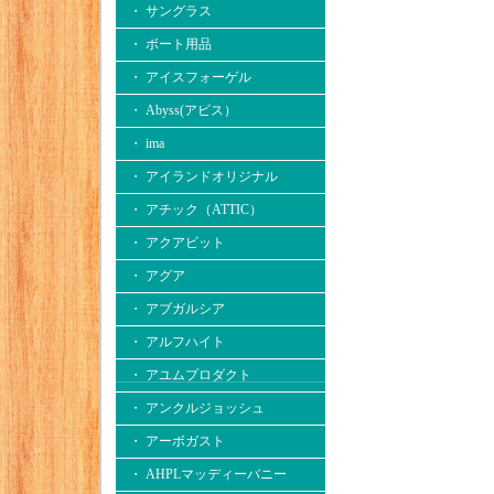
・ サングラス
・ ボート用品
・ アイスフォーゲル
・ Abyss(アビス）
・ ima
・ アイランドオリジナル
・ アチック（ATTIC）
・ アクアビット
・ アグア
・ アブガルシア
・ アルフハイト
・ アユムプロダクト
・ アンクルジョッシュ
・ アーボガスト
・ AHPLマッディーバニー