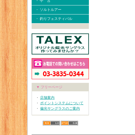
・ 中 古
・ ソルトルアー
・ 釣りフェスティバル
▼ フリーページ
・
店舗案内
・
ポイントシステムについて
・
偏光サングラスのご案内