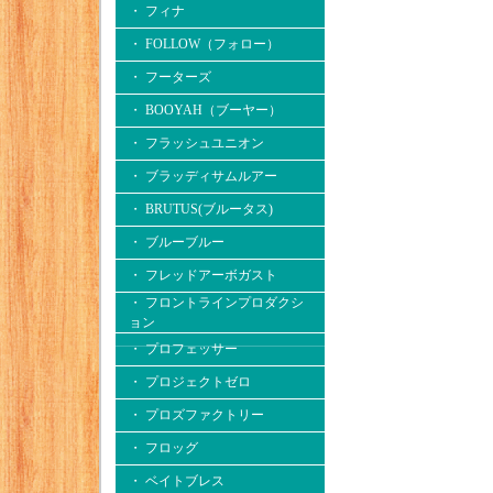
・ フィナ
・ FOLLOW（フォロー）
・ フーターズ
・ BOOYAH（ブーヤー）
・ フラッシュユニオン
・ ブラッディサムルアー
・ BRUTUS(ブルータス)
・ ブルーブルー
・ フレッドアーボガスト
・ フロントラインプロダクシ
ョン
・ プロフェッサー
・ プロジェクトゼロ
・ プロズファクトリー
・ フロッグ
・ ベイトブレス