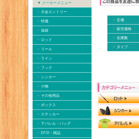
▼ メーカーメニュー
・ 大会エントリー
・ 定価
・ 特価
・ 販売価格
・ 福袋
・ 在庫数
・ ロッド
・ タイプ
・ リール
・ ライン
・ フック
・ シンカー
・ 小物
・ その他用品
・ ボックス
・ ステッカー
・ アパレル・バッグ
・ DVD・雑誌