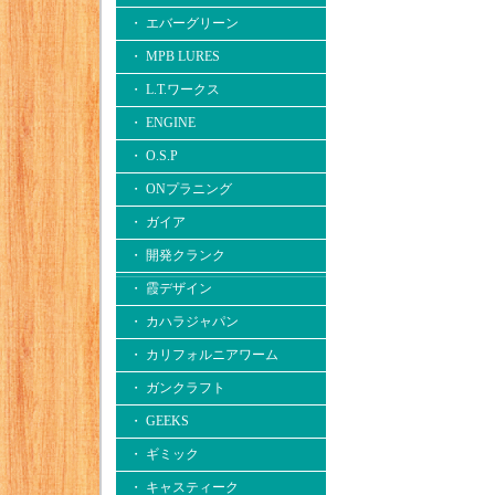
・ エバーグリーン
・ MPB LURES
・ L.T.ワークス
・ ENGINE
・ O.S.P
・ ONプラニング
・ ガイア
・ 開発クランク
・ 霞デザイン
・ カハラジャパン
・ カリフォルニアワーム
・ ガンクラフト
・ GEEKS
・ ギミック
・ キャスティーク