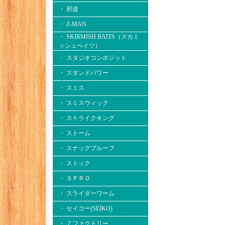
・ 邪道
・ Z-MAN
・ SKIRMISH BAITS（スカミ
ッシュベイツ）
・ スタジオコンポジット
・ スタンドパワー
・ スミス
・ スミスウィック
・ ストライクキング
・ ストーム
・ スナッグプルーフ
・ ストック
・ ＳＰＲＯ
・ スライダーワーム
・ セイコー(SEIKO)
・ Ｚファクトリー