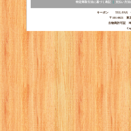
特定商取引法に基づく表記
｜
支払い方法
キーポン TEL/FAX 03-
〒101-0021 
古物商許可証 埼玉
Co