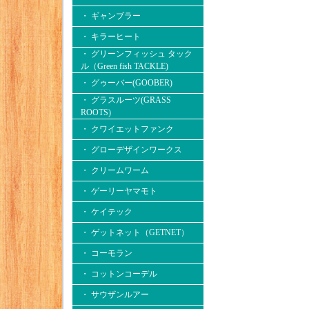
・ ギャンブラー
・ キラーヒート
・ グリーンフィッシュ タック
ル（Green fish TACKLE)
・ グゥーバー(GOOBER)
・ グラスルーツ(GRASS
ROOTS)
・ クワイエットファンク
・ グローデザインワークス
・ クリームワーム
・ ゲーリーヤマモト
・ ケイテック
・ ゲットネット（GETNET）
・ コーモラン
・ コットンコーデル
・ サウザンルアー