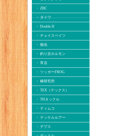
・ ZBC
・ ダイワ
・ Double.H
・ チェイスベイツ
・ 痴虫
・ 釣り吉ホルモン
・ 常吉
・ ツッガーFROG
・ 椿研究所
・ TEX（テックス）
・ THタックル
・ ティムコ
・ テッケルルアー
・ デプス
・ デュエル