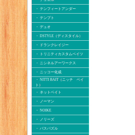
・ テンフィートアンダー
・ テンプト
・ デュオ
・ DSTYLE（ディスタイル）
・ ドランクレイジー
・ トリニティカスタムベイツ
・ ニシネルアーワークス
・ ニッコー化成
・ NITTI BAIT（ニッチ ベイ
ト）
・ ネットベイト
・ ノーマン
・ NOIKE
・ ノリーズ
・ バスパズル