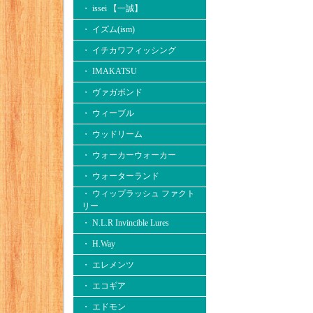
・ issei 【一誠】
・ イズム(ism)
・ イチカワフィッシング
・ IMAKATSU
・ ヴァガボンド
・ ウィーブル
・ ウッドリーム
・ ウォーカーウォーカー
・ ウォーターランド
・ ウィップラッシュ ファクト
リー
・ N.L.R Invincible Lures
・ H.Way
・ エレメンツ
・ エコギア
・ エドモン