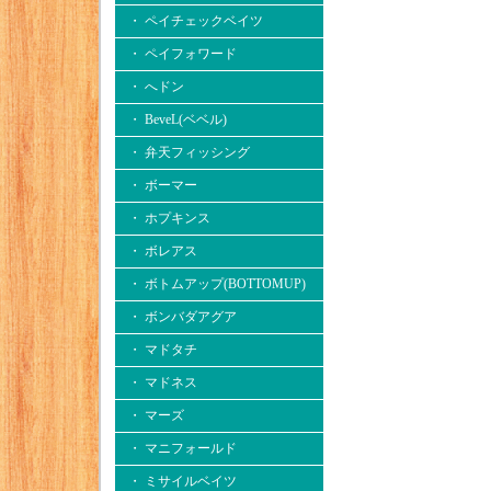
・ ペイチェックベイツ
・ ペイフォワード
・ へドン
・ BeveL(ベベル)
・ 弁天フィッシング
・ ボーマー
・ ホプキンス
・ ボレアス
・ ボトムアップ(BOTTOMUP)
・ ボンバダアグア
・ マドタチ
・ マドネス
・ マーズ
・ マニフォールド
・ ミサイルベイツ