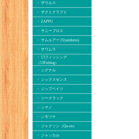
・ ザウルス
・ ザクトクラフト
・ ZAPPU
・ サニーブロス
・ サムルアーズ(sumlures)
・ サワムラ
・ 13フィッシング
（13Fishing）
・ シグナル
・ シックスセンス
・ ジップベイツ
・ ジークラック
・ シマノ
・ シモツケ
・ ジャクソン（Qu-on）
・ ジャッカル