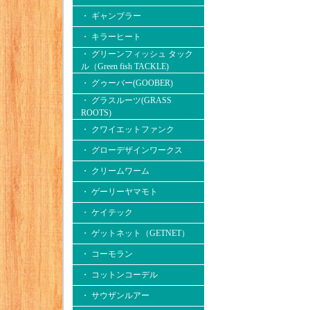
・ ギャンブラー
・ キラーヒート
・ グリーンフィッシュ タック
ル（Green fish TACKLE)
・ グゥーバー(GOOBER)
・ グラスルーツ(GRASS
ROOTS)
・ クワイエットファンク
・ グローデザインワークス
・ クリームワーム
・ ゲーリーヤマモト
・ ケイテック
・ ゲットネット（GETNET）
・ コーモラン
・ コットンコーデル
・ サウザンルアー