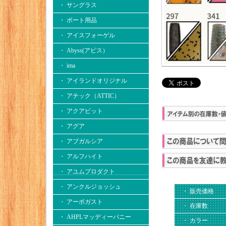
・ サングラス
・ ボート用品
・ アイスフォーゲル
・ Abyss(アビス）
・ ima
・ アイランドオリジナル
・ アチック（ATTIC）
・ アクアビット
・ アグア
・ アブガルシア
・ アルフハイト
・ アユムプロダクト
・ アンクルジョッシュ
・ 販売価格
・ アーボガスト
・ 在庫数
・ AHPLマッディーバニー
・ カラー