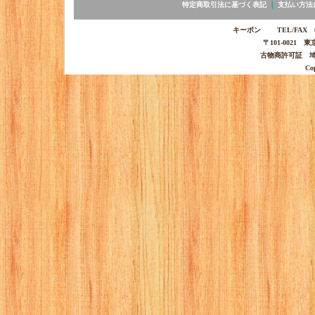
特定商取引法に基づく表記
｜
支払い方法
キーポン TEL/FAX 03-
〒101-0021 
古物商許可証 埼玉
Co