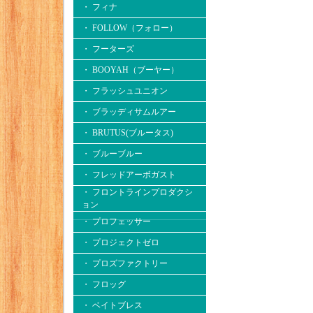
・ フィナ
・ FOLLOW（フォロー）
・ フーターズ
・ BOOYAH（ブーヤー）
・ フラッシュユニオン
・ ブラッディサムルアー
・ BRUTUS(ブルータス)
・ ブルーブルー
・ フレッドアーボガスト
・ フロントラインプロダクシ
ョン
・ プロフェッサー
・ プロジェクトゼロ
・ プロズファクトリー
・ フロッグ
・ ベイトブレス