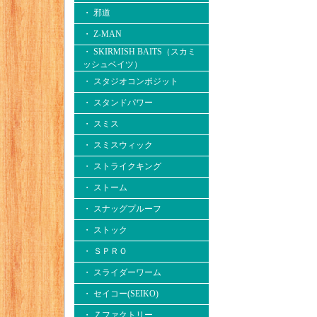
・ 邪道
・ Z-MAN
・ SKIRMISH BAITS（スカミ
ッシュベイツ）
・ スタジオコンポジット
・ スタンドパワー
・ スミス
・ スミスウィック
・ ストライクキング
・ ストーム
・ スナッグプルーフ
・ ストック
・ ＳＰＲＯ
・ スライダーワーム
・ セイコー(SEIKO)
・ Ｚファクトリー