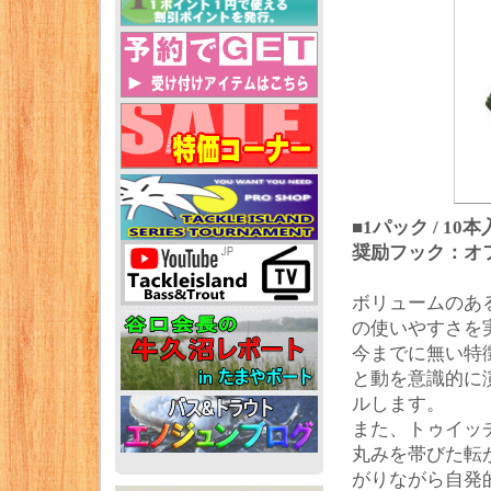
■1パック / 10
奨励フック：オフ
ボリュームのあ
の使いやすさを
今までに無い特徴
と動を意識的に
ルします。
また、トゥイッ
丸みを帯びた転
がりながら自発