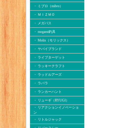
・ ミブロ（mibro）
・ ＭＩＺＭＯ
・ メガバス
・ mogami釣具
・ Molix（モリックス）
・ ヤバイブランド
・ ライブターゲット
・ ラッキークラフト
・ ラッドルアーズ
・ ラパラ
・ ランカーハント
・ リューギ（RYUGI）
・ リアクションイノベーショ
ン
・ リトルジャック