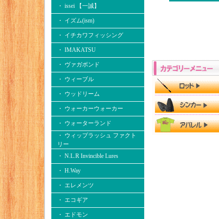
・ issei 【一誠】
・ イズム(ism)
・ イチカワフィッシング
・ IMAKATSU
・ ヴァガボンド
・ ウィーブル
・ ウッドリーム
・ ウォーカーウォーカー
・ ウォーターランド
・ ウィップラッシュ ファクト
リー
・ N.L.R Invincible Lures
・ H.Way
・ エレメンツ
・ エコギア
・ エドモン