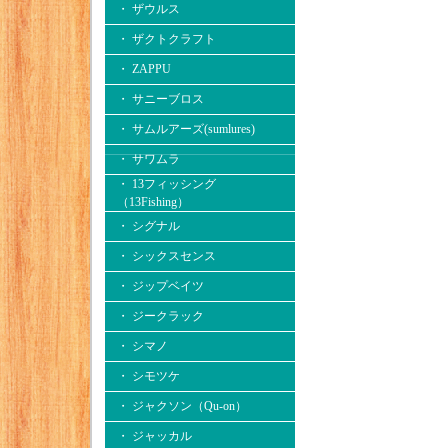
・ ザウルス
・ ザクトクラフト
・ ZAPPU
・ サニーブロス
・ サムルアーズ(sumlures)
・ サワムラ
・ 13フィッシング
（13Fishing）
・ シグナル
・ シックスセンス
・ ジップベイツ
・ ジークラック
・ シマノ
・ シモツケ
・ ジャクソン（Qu-on）
・ ジャッカル