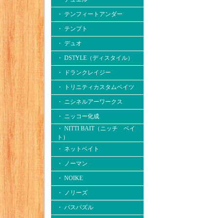
・ テンフィートアンダー
・ テンプト
・ デュオ
・ DSTYLE（ディスタイル）
・ ドランクレイジー
・ トリニティカスタムベイツ
・ ニシネルアーワークス
・ ニッコー化成
・ NITTI BAIT（ニッチ ベイ
ト）
・ ネットベイト
・ ノーマン
・ NOIKE
・ ノリーズ
・ バスパズル