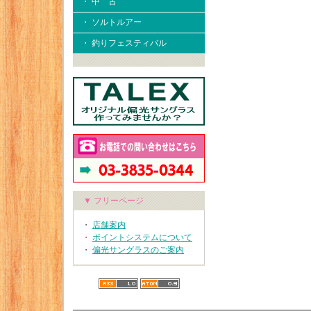
・ 中 古
・ ソルトルアー
・ 釣りフェスティバル
▼ フリーページ
・
店舗案内
・
ポイントシステムについて
・
偏光サングラスのご案内