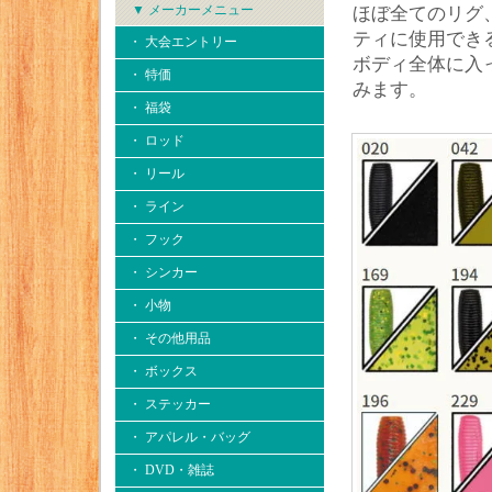
▼ メーカーメニュー
ほぼ全てのリグ
ティに使用でき
・ 大会エントリー
ボディ全体に入
・ 特価
みます。
・ 福袋
・ ロッド
・ リール
・ ライン
・ フック
・ シンカー
・ 小物
・ その他用品
・ ボックス
・ ステッカー
・ アパレル・バッグ
・ DVD・雑誌