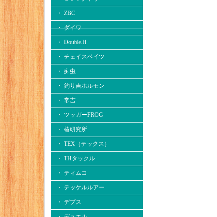
・ ZBC
・ ダイワ
・ Double.H
・ チェイスベイツ
・ 痴虫
・ 釣り吉ホルモン
・ 常吉
・ ツッガーFROG
・ 椿研究所
・ TEX（テックス）
・ THタックル
・ ティムコ
・ テッケルルアー
・ デプス
・ デュエル