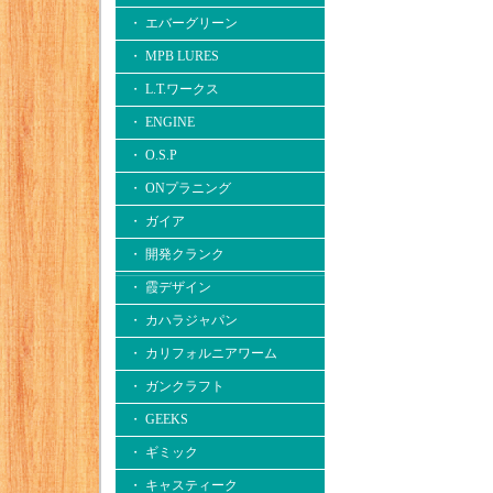
・ エバーグリーン
・ MPB LURES
・ L.T.ワークス
・ ENGINE
・ O.S.P
・ ONプラニング
・ ガイア
・ 開発クランク
・ 霞デザイン
・ カハラジャパン
・ カリフォルニアワーム
・ ガンクラフト
・ GEEKS
・ ギミック
・ キャスティーク