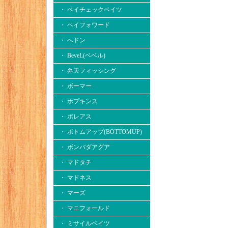
・ ペイチェックベイツ
・ ペイフォワード
・ へドン
・ BeveL(ベベル)
・ 弁天フィッシング
・ ボーマー
・ ホプキンス
・ ボレアス
・ ボトムアップ(BOTTOMUP)
・ ボンバダアグア
・ マドタチ
・ マドネス
・ マーズ
・ マニフォールド
・ ミサイルベイツ