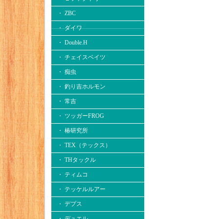
・ ZBC
・ ダイワ
・ Double.H
・ チェイスベイツ
・ 痴虫
・ 釣り吉ホルモン
・ 常吉
・ ツッガーFROG
・ 椿研究所
・ TEX（テックス）
・ THタックル
・ ティムコ
・ テッケルルアー
・ デプス
・ デュエル