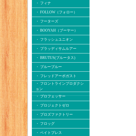
・ フィナ
・ FOLLOW（フォロー）
・ フーターズ
・ BOOYAH（ブーヤー）
・ フラッシュユニオン
・ ブラッディサムルアー
・ BRUTUS(ブルータス)
・ ブルーブルー
・ フレッドアーボガスト
・ フロントラインプロダクシ
ョン
・ プロフェッサー
・ プロジェクトゼロ
・ プロズファクトリー
・ フロッグ
・ ベイトブレス