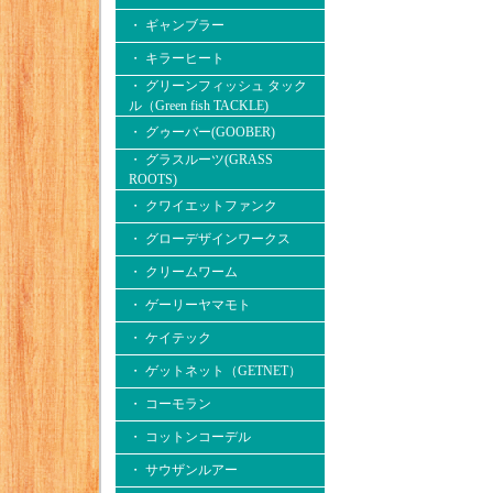
・ ギャンブラー
・ キラーヒート
・ グリーンフィッシュ タック
ル（Green fish TACKLE)
・ グゥーバー(GOOBER)
・ グラスルーツ(GRASS
ROOTS)
・ クワイエットファンク
・ グローデザインワークス
・ クリームワーム
・ ゲーリーヤマモト
・ ケイテック
・ ゲットネット（GETNET）
・ コーモラン
・ コットンコーデル
・ サウザンルアー