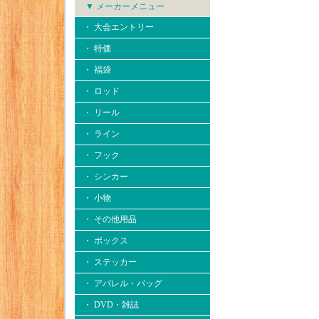
▼ メーカーメニュー
・ 大会エントリー
・ 特価
・ 福袋
・ ロッド
・ リール
・ ライン
・ フック
・ シンカー
・ 小物
・ その他用品
・ ボックス
・ ステッカー
・ アパレル・バッグ
・ DVD・雑誌