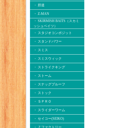
・ 邪道
・ Z-MAN
・ SKIRMISH BAITS（スカミ
ッシュベイツ）
・ スタジオコンポジット
・ スタンドパワー
・ スミス
・ スミスウィック
・ ストライクキング
・ ストーム
・ スナッグプルーフ
・ ストック
・ ＳＰＲＯ
・ スライダーワーム
・ セイコー(SEIKO)
・ Ｚファクトリー