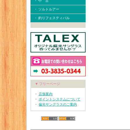
・ 中 古
・ ソルトルアー
・ 釣りフェスティバル
▼ フリーページ
・
店舗案内
・
ポイントシステムについて
・
偏光サングラスのご案内