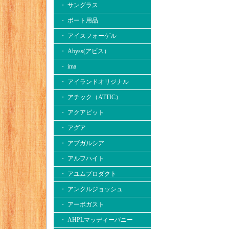
・ サングラス
・ ボート用品
・ アイスフォーゲル
・ Abyss(アビス）
・ ima
・ アイランドオリジナル
・ アチック（ATTIC）
・ アクアビット
・ アグア
・ アブガルシア
・ アルフハイト
・ アユムプロダクト
・ アンクルジョッシュ
・ アーボガスト
・ AHPLマッディーバニー