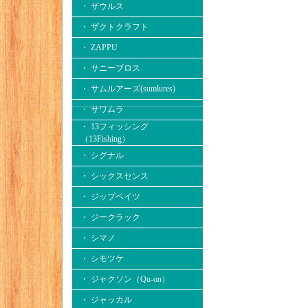
・ ザウルス
・ ザクトクラフト
・ ZAPPU
・ サニーブロス
・ サムルアーズ(sumlures)
・ サワムラ
・ 13フィッシング
（13Fishing）
・ シグナル
・ シックスセンス
・ ジップベイツ
・ ジークラック
・ シマノ
・ シモツケ
・ ジャクソン（Qu-on）
・ ジャッカル