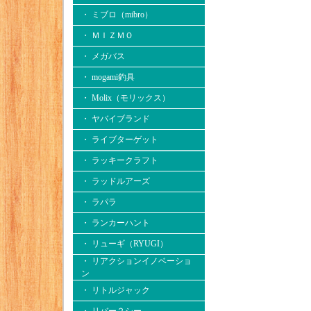
・ ミブロ（mibro）
・ ＭＩＺＭＯ
・ メガバス
・ mogami釣具
・ Molix（モリックス）
・ ヤバイブランド
・ ライブターゲット
・ ラッキークラフト
・ ラッドルアーズ
・ ラパラ
・ ランカーハント
・ リューギ（RYUGI）
・ リアクションイノベーショ
ン
・ リトルジャック