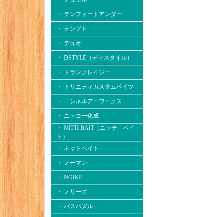
・ テンフィートアンダー
・ テンプト
・ デュオ
・ DSTYLE（ディスタイル）
・ ドランクレイジー
・ トリニティカスタムベイツ
・ ニシネルアーワークス
・ ニッコー化成
・ NITTI BAIT（ニッチ ベイ
ト）
・ ネットベイト
・ ノーマン
・ NOIKE
・ ノリーズ
・ バスパズル