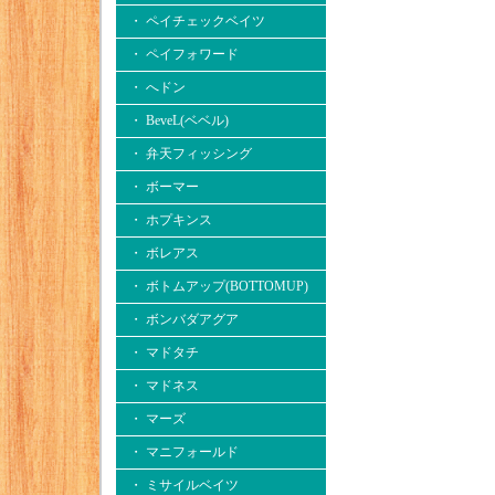
・ ペイチェックベイツ
・ ペイフォワード
・ へドン
・ BeveL(ベベル)
・ 弁天フィッシング
・ ボーマー
・ ホプキンス
・ ボレアス
・ ボトムアップ(BOTTOMUP)
・ ボンバダアグア
・ マドタチ
・ マドネス
・ マーズ
・ マニフォールド
・ ミサイルベイツ