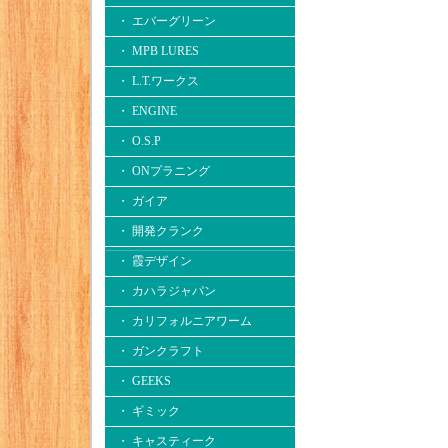
・ エバーグリーン
・ MPB LURES
・ L.T.ワークス
・ ENGINE
・ O.S.P
・ ONプラニング
・ ガイア
・ 開発クランク
・ 霞デザイン
・ カハラジャパン
・ カリフォルニアワーム
・ ガンクラフト
・ GEEKS
・ ギミック
・ キャスティーク