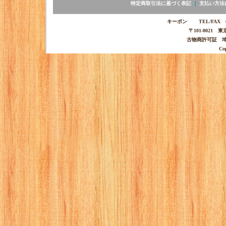
特定商取引法に基づく表記
｜
支払い方法
キーポン TEL/FAX 03-
〒101-0021 
古物商許可証 埼玉
Co