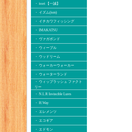
・ issei 【一誠】
・ イズム(ism)
・ イチカワフィッシング
・ IMAKATSU
・ ヴァガボンド
・ ウィーブル
・ ウッドリーム
・ ウォーカーウォーカー
・ ウォーターランド
・ ウィップラッシュ ファクト
リー
・ N.L.R Invincible Lures
・ H.Way
・ エレメンツ
・ エコギア
・ エドモン