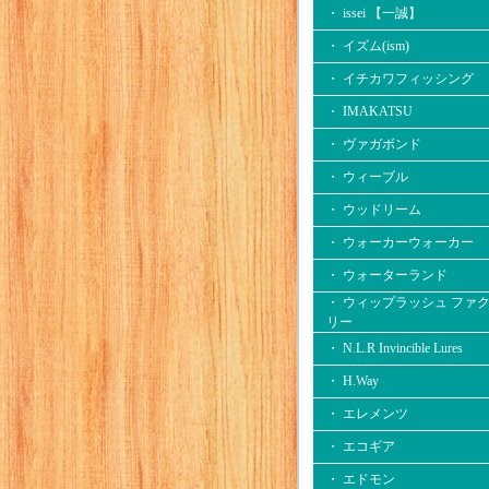
・ issei 【一誠】
・ イズム(ism)
・ イチカワフィッシング
・ IMAKATSU
・ ヴァガボンド
・ ウィーブル
・ ウッドリーム
・ ウォーカーウォーカー
・ ウォーターランド
・ ウィップラッシュ ファ
リー
・ N.L.R Invincible Lures
・ H.Way
・ エレメンツ
・ エコギア
・ エドモン