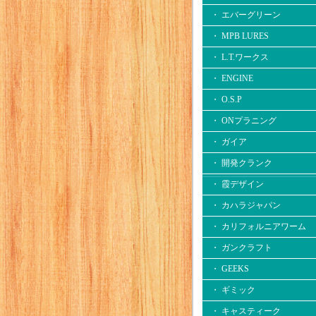
・ エバーグリーン
・ MPB LURES
・ L.T.ワークス
・ ENGINE
・ O.S.P
・ ONプラニング
・ ガイア
・ 開発クランク
・ 霞デザイン
・ カハラジャパン
・ カリフォルニアワーム
・ ガンクラフト
・ GEEKS
・ ギミック
・ キャスティーク