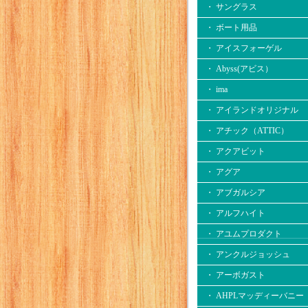
・ サングラス
・ ボート用品
・ アイスフォーゲル
・ Abyss(アビス）
・ ima
・ アイランドオリジナル
・ アチック（ATTIC）
・ アクアビット
・ アグア
・ アブガルシア
・ アルフハイト
・ アユムプロダクト
・ アンクルジョッシュ
・ アーボガスト
・ AHPLマッディーバニー