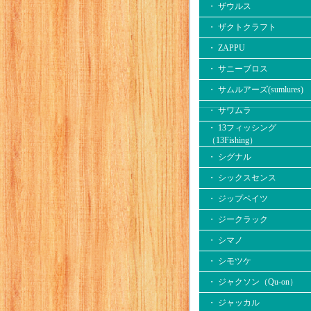
・ ザウルス
・ ザクトクラフト
・ ZAPPU
・ サニーブロス
・ サムルアーズ(sumlures)
・ サワムラ
・ 13フィッシング
（13Fishing）
・ シグナル
・ シックスセンス
・ ジップベイツ
・ ジークラック
・ シマノ
・ シモツケ
・ ジャクソン（Qu-on）
・ ジャッカル