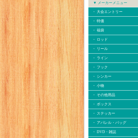
▼ メーカーメニュー
・ 大会エントリー
・ 特価
・ 福袋
・ ロッド
・ リール
・ ライン
・ フック
・ シンカー
・ 小物
・ その他用品
・ ボックス
・ ステッカー
・ アパレル・バッグ
・ DVD・雑誌