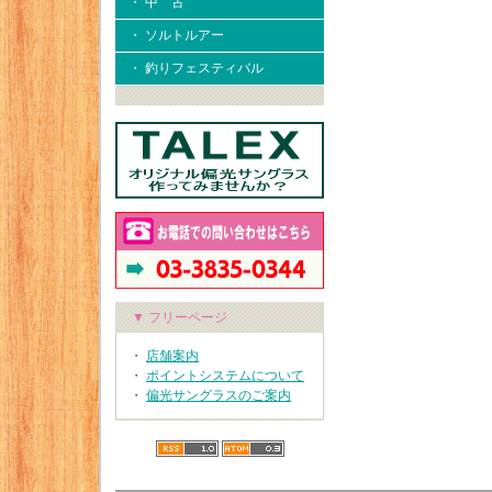
・ 中 古
・ ソルトルアー
・ 釣りフェスティバル
▼ フリーページ
・
店舗案内
・
ポイントシステムについて
・
偏光サングラスのご案内