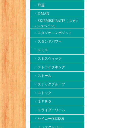
・ 邪道
・ Z-MAN
・ SKIRMISH BAITS（スカミ
ッシュベイツ）
・ スタジオコンポジット
・ スタンドパワー
・ スミス
・ スミスウィック
・ ストライクキング
・ ストーム
・ スナッグプルーフ
・ ストック
・ ＳＰＲＯ
・ スライダーワーム
・ セイコー(SEIKO)
・ Ｚファクトリー