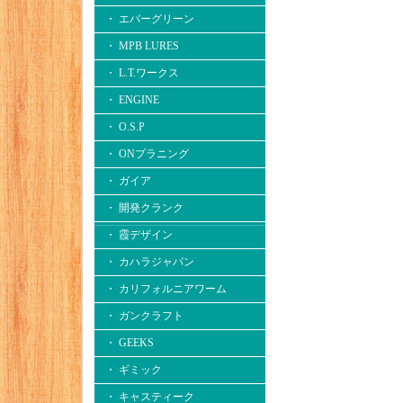
・ エバーグリーン
・ MPB LURES
・ L.T.ワークス
・ ENGINE
・ O.S.P
・ ONプラニング
・ ガイア
・ 開発クランク
・ 霞デザイン
・ カハラジャパン
・ カリフォルニアワーム
・ ガンクラフト
・ GEEKS
・ ギミック
・ キャスティーク