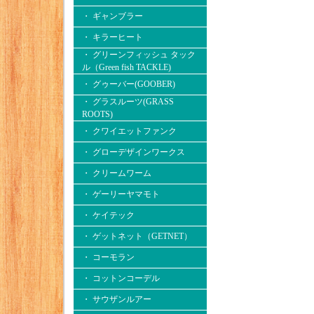
・ ギャンブラー
・ キラーヒート
・ グリーンフィッシュ タック
ル（Green fish TACKLE)
・ グゥーバー(GOOBER)
・ グラスルーツ(GRASS
ROOTS)
・ クワイエットファンク
・ グローデザインワークス
・ クリームワーム
・ ゲーリーヤマモト
・ ケイテック
・ ゲットネット（GETNET）
・ コーモラン
・ コットンコーデル
・ サウザンルアー