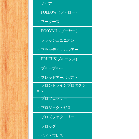
・ フィナ
・ FOLLOW（フォロー）
・ フーターズ
・ BOOYAH（ブーヤー）
・ フラッシュユニオン
・ ブラッディサムルアー
・ BRUTUS(ブルータス)
・ ブルーブルー
・ フレッドアーボガスト
・ フロントラインプロダクシ
ョン
・ プロフェッサー
・ プロジェクトゼロ
・ プロズファクトリー
・ フロッグ
・ ベイトブレス