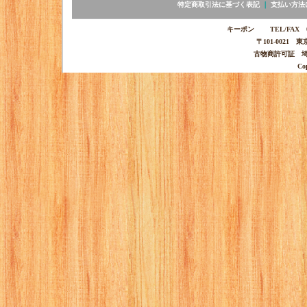
特定商取引法に基づく表記
｜
支払い方法
キーポン TEL/FAX 03-
〒101-0021 
古物商許可証 埼玉
Co