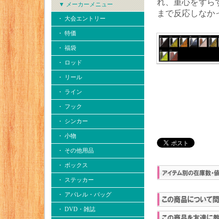
れ、重心をずら
▼ メーカーメニュー
まで反応しなか
・ 大会エントリー
・ 特価
・ 福袋
・ ロッド
・ リール
・ ライン
・ フック
・ シンカー
・ 小物
・ その他用品
・ ボックス
・ ステッカー
・ アパレル・バッグ
・ DVD・雑誌