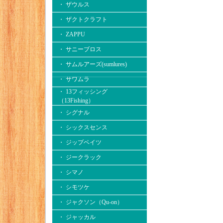
・ ザウルス
・ ザクトクラフト
・ ZAPPU
・ サニーブロス
・ サムルアーズ(sumlures)
・ サワムラ
・ 13フィッシング
（13Fishing）
・ シグナル
・ シックスセンス
・ ジップベイツ
・ ジークラック
・ シマノ
・ シモツケ
・ ジャクソン（Qu-on）
・ ジャッカル