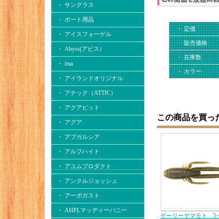
・ サングラス
・ ボート用品
・ 定価
・ アイスフォーゲル
・ 販売価格
・ Abyss(アビス）
・ 在庫数
・ ima
・ カラー
・ アイランドオリジナル
・ アチック（ATTIC）
・ アクアビット
この商品を買っ
・ アグア
・ アブガルシア
・ アルフハイト
・ アユムプロダクト
・ アンクルジョッシュ
・ アーボガスト
・ AHPLマッディーバニー
ゲーリーヤマモト 