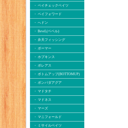
・ ペイチェックベイツ
・ ペイフォワード
・ へドン
・ BeveL(ベベル)
・ 弁天フィッシング
・ ボーマー
・ ホプキンス
・ ボレアス
・ ボトムアップ(BOTTOMUP)
・ ボンバダアグア
・ マドタチ
・ マドネス
・ マーズ
・ マニフォールド
・ ミサイルベイツ