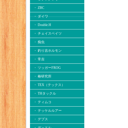
・ ZBC
・ ダイワ
・ Double.H
・ チェイスベイツ
・ 痴虫
・ 釣り吉ホルモン
・ 常吉
・ ツッガーFROG
・ 椿研究所
・ TEX（テックス）
・ THタックル
・ ティムコ
・ テッケルルアー
・ デプス
・ デュエル