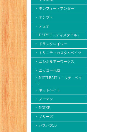
・ テンフィートアンダー
・ テンプト
・ デュオ
・ DSTYLE（ディスタイル）
・ ドランクレイジー
・ トリニティカスタムベイツ
・ ニシネルアーワークス
・ ニッコー化成
・ NITTI BAIT（ニッチ ベイ
ト）
・ ネットベイト
・ ノーマン
・ NOIKE
・ ノリーズ
・ バスパズル