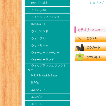
シュリンプ
・ issei 【一誠】
・ イズム(ism)
・ イチカワフィッシング
・ IMAKATSU
・ ヴァガボンド
・ ウィーブル
・ ウッドリーム
・ ウォーカーウォーカー
・ ウォーターランド
・ ウィップラッシュ ファクト
リー
・ N.L.R Invincible Lures
・ H.Way
・ エレメンツ
・ エコギア
・ エドモン