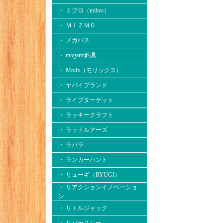
・ ミブロ（mibro）
・ ＭＩＺＭＯ
・ メガバス
・ mogami釣具
・ Molix（モリックス）
・ ヤバイブランド
・ ライブターゲット
・ ラッキークラフト
・ ラッドルアーズ
・ ラパラ
・ ランカーハント
・ リューギ（RYUGI）
・ リアクションイノベーショ
ン
・ リトルジャック