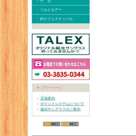
・ 中 古
・ ソルトルアー
・ 釣りフェスティバル
▼ フリーページ
・
店舗案内
・
ポイントシステムについて
・
偏光サングラスのご案内