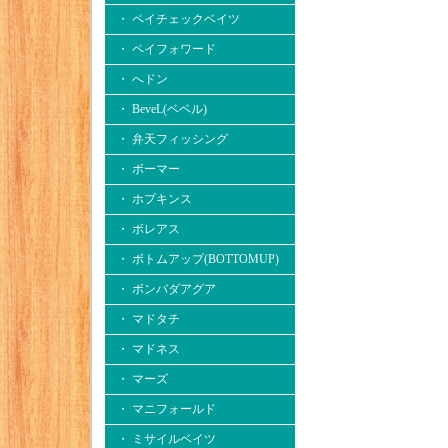
・ ペイチェックベイツ
・ ペイフォワード
・ へドン
・ BeveL(ベベル)
・ 弁天フィッシング
・ ボーマー
・ ホプキンス
・ ボレアス
・ ボトムアップ(BOTTOMUP)
・ ボンバダアグア
・ マドタチ
・ マドネス
・ マーズ
・ マニフォールド
・ ミサイルベイツ