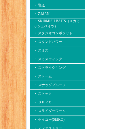
・ 邪道
・ Z-MAN
・ SKIRMISH BAITS（スカミ
ッシュベイツ）
・ スタジオコンポジット
・ スタンドパワー
・ スミス
・ スミスウィック
・ ストライクキング
・ ストーム
・ スナッグプルーフ
・ ストック
・ ＳＰＲＯ
・ スライダーワーム
・ セイコー(SEIKO)
・ Ｚファクトリー