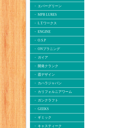
・ エバーグリーン
・ MPB LURES
・ L.T.ワークス
・ ENGINE
・ O.S.P
・ ONプラニング
・ ガイア
・ 開発クランク
・ 霞デザイン
・ カハラジャパン
・ カリフォルニアワーム
・ ガンクラフト
・ GEEKS
・ ギミック
・ キャスティーク