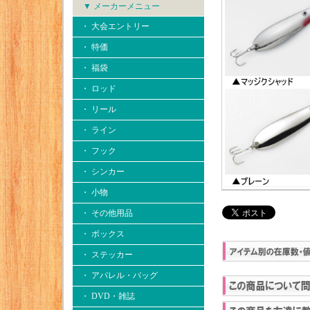
▼ メーカーメニュー
・ 大会エントリー
・ 特価
・ 福袋
・ ロッド
・ リール
・ ライン
・ フック
・ シンカー
・ 小物
・ その他用品
・ ボックス
・ ステッカー
・ アパレル・バッグ
・ DVD・雑誌