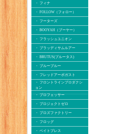
・ フィナ
・ FOLLOW（フォロー）
・ フーターズ
・ BOOYAH（ブーヤー）
・ フラッシュユニオン
・ ブラッディサムルアー
・ BRUTUS(ブルータス)
・ ブルーブルー
・ フレッドアーボガスト
・ フロントラインプロダクシ
ョン
・ プロフェッサー
・ プロジェクトゼロ
・ プロズファクトリー
・ フロッグ
・ ベイトブレス