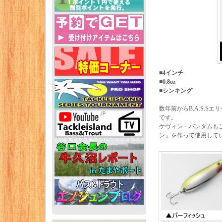
■4インチ
■0.8oz
■シンキング
数年前からB.A.S.
です。
ケヴィン・バンダムも
ン」を作って使用して