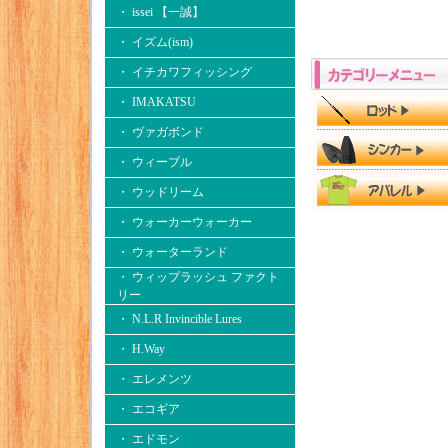
・ issei 【一誠】
・ イズム(ism)
・ イチカワフィッシング
・ IMAKATSU
・ ヴァガボンド
・ ウィーブル
・ ウッドリーム
・ ウォーカーウォーカー
・ ウォーターランド
・ ウィップラッシュ ファクト
リー
・ N.L.R Invincible Lures
・ H.Way
・ エレメンツ
・ エコギア
・ エドモン