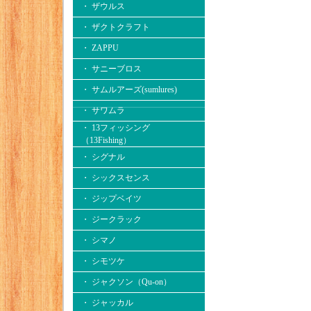
・ ザウルス
・ ザクトクラフト
・ ZAPPU
・ サニーブロス
・ サムルアーズ(sumlures)
・ サワムラ
・ 13フィッシング
（13Fishing）
・ シグナル
・ シックスセンス
・ ジップベイツ
・ ジークラック
・ シマノ
・ シモツケ
・ ジャクソン（Qu-on）
・ ジャッカル