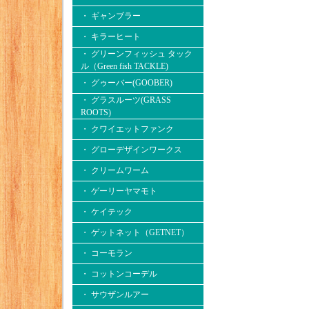
・ ギャンブラー
・ キラーヒート
・ グリーンフィッシュ タック
ル（Green fish TACKLE)
・ グゥーバー(GOOBER)
・ グラスルーツ(GRASS
ROOTS)
・ クワイエットファンク
・ グローデザインワークス
・ クリームワーム
・ ゲーリーヤマモト
・ ケイテック
・ ゲットネット（GETNET）
・ コーモラン
・ コットンコーデル
・ サウザンルアー