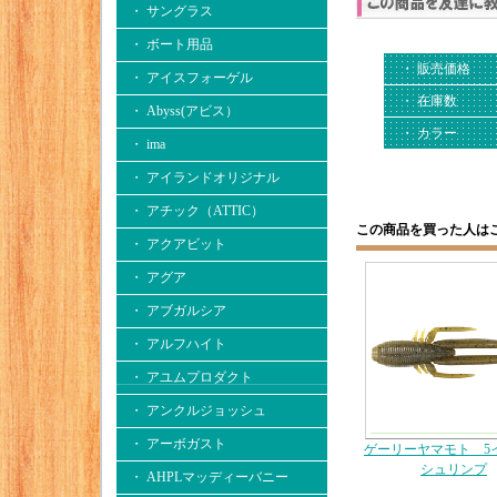
・ サングラス
・ ボート用品
・ 販売価格
・ アイスフォーゲル
・ 在庫数
・ Abyss(アビス）
・ カラー
・ ima
・ アイランドオリジナル
・ アチック（ATTIC）
この商品を買った人は
・ アクアビット
・ アグア
・ アブガルシア
・ アルフハイト
・ アユムプロダクト
・ アンクルジョッシュ
・ アーボガスト
ゲーリーヤマモト 
シュリンプ
・ AHPLマッディーバニー