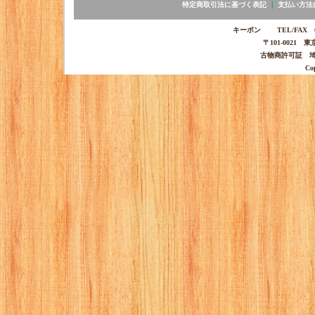
特定商取引法に基づく表記
｜
支払い方法
キーポン TEL/FAX 03-
〒101-0021 
古物商許可証 埼玉
Co