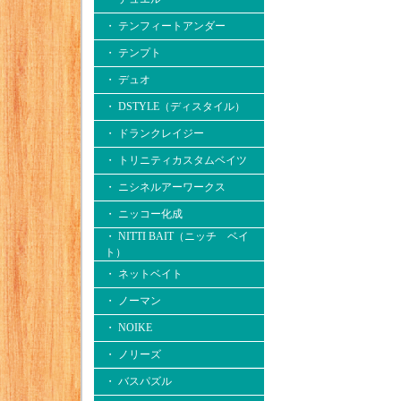
・ テンフィートアンダー
・ テンプト
・ デュオ
・ DSTYLE（ディスタイル）
・ ドランクレイジー
・ トリニティカスタムベイツ
・ ニシネルアーワークス
・ ニッコー化成
・ NITTI BAIT（ニッチ ベイ
ト）
・ ネットベイト
・ ノーマン
・ NOIKE
・ ノリーズ
・ バスパズル