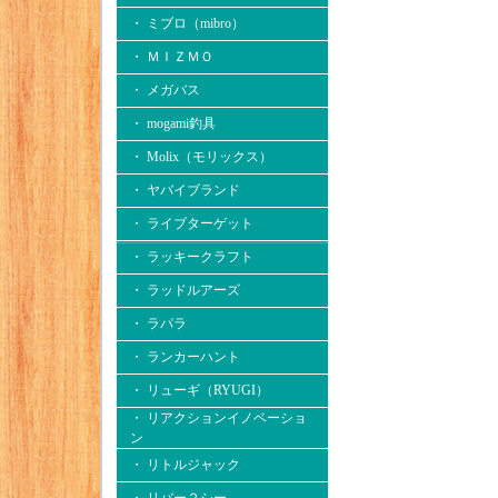
・ ミブロ（mibro）
・ ＭＩＺＭＯ
・ メガバス
・ mogami釣具
・ Molix（モリックス）
・ ヤバイブランド
・ ライブターゲット
・ ラッキークラフト
・ ラッドルアーズ
・ ラパラ
・ ランカーハント
・ リューギ（RYUGI）
・ リアクションイノベーショ
ン
・ リトルジャック