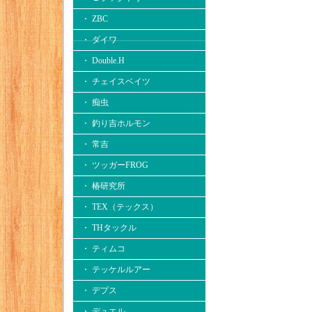
・ ZBC
・ ダイワ
・ Double.H
・ チェイスベイツ
・ 痴虫
・ 釣り吉ホルモン
・ 常吉
・ ツッガーFROG
・ 椿研究所
・ TEX（テックス）
・ THタックル
・ ティムコ
・ テッケルルアー
・ デプス
・ デュエル