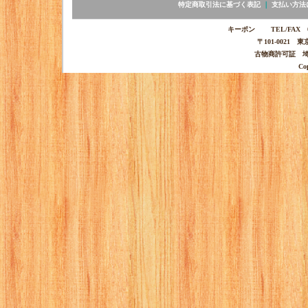
特定商取引法に基づく表記
｜
支払い方法
キーポン TEL/FAX 03-
〒101-0021 
古物商許可証 埼玉
Co