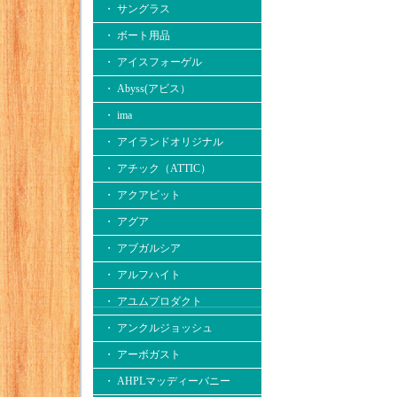
・ サングラス
・ ボート用品
・ アイスフォーゲル
・ Abyss(アビス）
・ ima
・ アイランドオリジナル
・ アチック（ATTIC）
・ アクアビット
・ アグア
・ アブガルシア
・ アルフハイト
・ アユムプロダクト
・ アンクルジョッシュ
・ アーボガスト
・ AHPLマッディーバニー