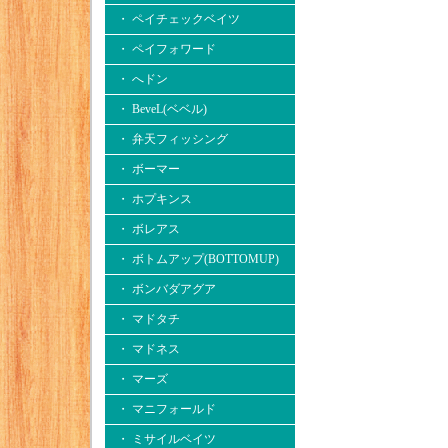
・ ペイチェックベイツ
・ ペイフォワード
・ へドン
・ BeveL(ベベル)
・ 弁天フィッシング
・ ボーマー
・ ホプキンス
・ ボレアス
・ ボトムアップ(BOTTOMUP)
・ ボンバダアグア
・ マドタチ
・ マドネス
・ マーズ
・ マニフォールド
・ ミサイルベイツ