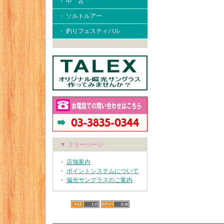
・ 中 古
・ ソルトルアー
・ 釣りフェスティバル
▼ フリーページ
・
店舗案内
・
ポイントシステムについて
・
偏光サングラスのご案内