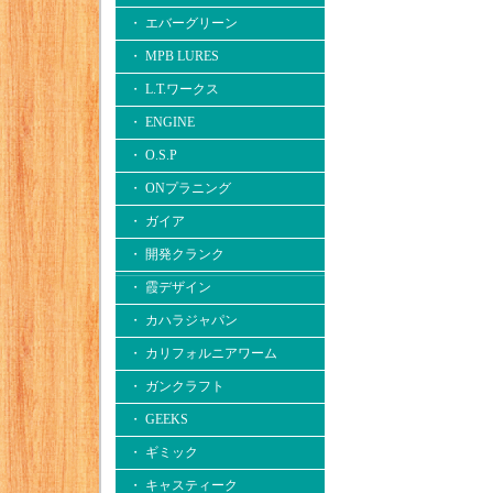
・ エバーグリーン
・ MPB LURES
・ L.T.ワークス
・ ENGINE
・ O.S.P
・ ONプラニング
・ ガイア
・ 開発クランク
・ 霞デザイン
・ カハラジャパン
・ カリフォルニアワーム
・ ガンクラフト
・ GEEKS
・ ギミック
・ キャスティーク