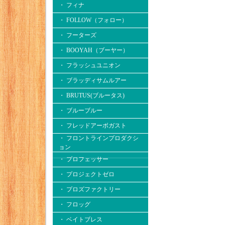
・ フィナ
・ FOLLOW（フォロー）
・ フーターズ
・ BOOYAH（ブーヤー）
・ フラッシュユニオン
・ ブラッディサムルアー
・ BRUTUS(ブルータス)
・ ブルーブルー
・ フレッドアーボガスト
・ フロントラインプロダクシ
ョン
・ プロフェッサー
・ プロジェクトゼロ
・ プロズファクトリー
・ フロッグ
・ ベイトブレス