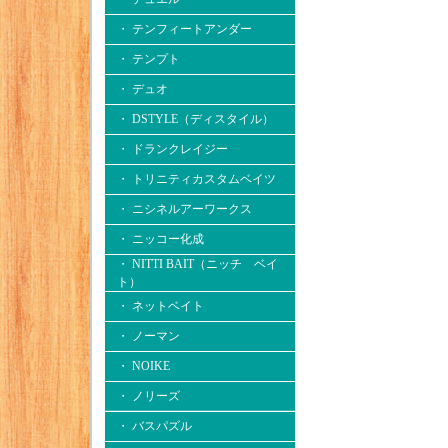
・ テンフィートアンダー
・ テンプト
・ デュオ
・ DSTYLE（ディスタイル）
・ ドランクレイジー
・ トリニティカスタムベイツ
・ ニシネルアーワークス
・ ニッコー化成
・ NITTI BAIT（ニッチ ベイ
ト）
・ ネットベイト
・ ノーマン
・ NOIKE
・ ノリーズ
・ バスパズル