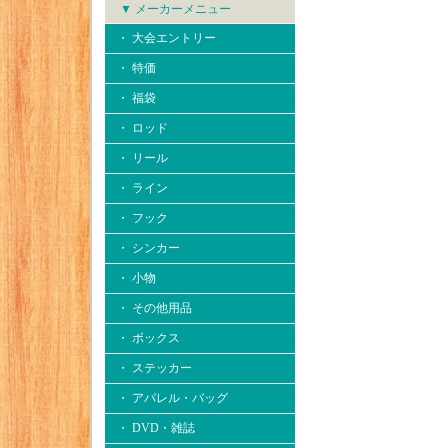
▼ メーカーメニュー
・ 大会エントリー
・ 特価
・ 福袋
・ ロッド
・ リール
・ ライン
・ フック
・ シンカー
・ 小物
・ その他用品
・ ボックス
・ ステッカー
・ アパレル・バッグ
・ DVD・雑誌