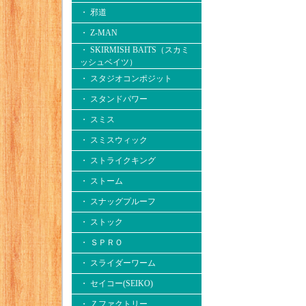
・ 邪道
・ Z-MAN
・ SKIRMISH BAITS（スカミ
ッシュベイツ）
・ スタジオコンポジット
・ スタンドパワー
・ スミス
・ スミスウィック
・ ストライクキング
・ ストーム
・ スナッグプルーフ
・ ストック
・ ＳＰＲＯ
・ スライダーワーム
・ セイコー(SEIKO)
・ Ｚファクトリー