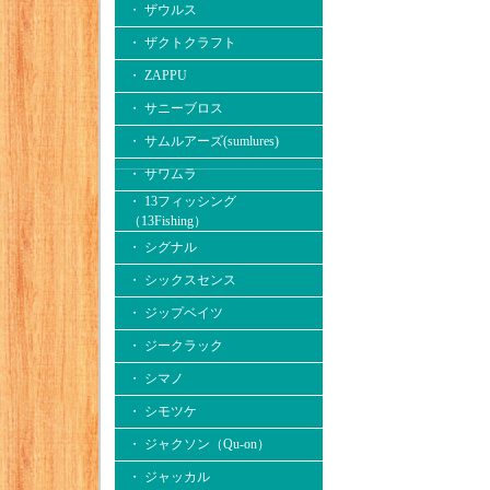
・ ザウルス
・ ザクトクラフト
・ ZAPPU
・ サニーブロス
・ サムルアーズ(sumlures)
・ サワムラ
・ 13フィッシング
（13Fishing）
・ シグナル
・ シックスセンス
・ ジップベイツ
・ ジークラック
・ シマノ
・ シモツケ
・ ジャクソン（Qu-on）
・ ジャッカル