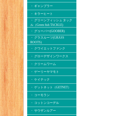
・ ギャンブラー
・ キラーヒート
・ グリーンフィッシュ タック
ル（Green fish TACKLE)
・ グゥーバー(GOOBER)
・ グラスルーツ(GRASS
ROOTS)
・ クワイエットファンク
・ グローデザインワークス
・ クリームワーム
・ ゲーリーヤマモト
・ ケイテック
・ ゲットネット（GETNET）
・ コーモラン
・ コットンコーデル
・ サウザンルアー