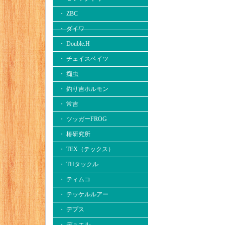
・ ZBC
・ ダイワ
・ Double.H
・ チェイスベイツ
・ 痴虫
・ 釣り吉ホルモン
・ 常吉
・ ツッガーFROG
・ 椿研究所
・ TEX（テックス）
・ THタックル
・ ティムコ
・ テッケルルアー
・ デプス
・ デュエル