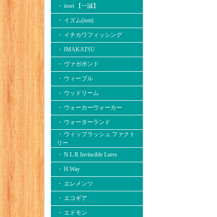
・ issei 【一誠】
・ イズム(ism)
・ イチカワフィッシング
・ IMAKATSU
・ ヴァガボンド
・ ウィーブル
・ ウッドリーム
・ ウォーカーウォーカー
・ ウォーターランド
・ ウィップラッシュ ファクト
リー
・ N.L.R Invincible Lures
・ H.Way
・ エレメンツ
・ エコギア
・ エドモン