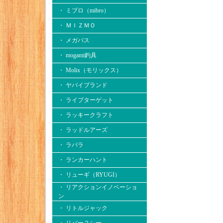
・ ミブロ（mibro）
・ ＭＩＺＭＯ
・ メガバス
・ mogami釣具
・ Molix（モリックス）
・ ヤバイブランド
・ ライブターゲット
・ ラッキークラフト
・ ラッドルアーズ
・ ラパラ
・ ランカーハント
・ リューギ（RYUGI）
・ リアクションイノベーショ
ン
・ リトルジャック