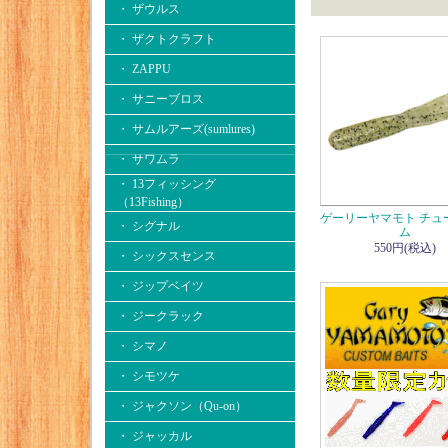
・ ザウルス
・ ザクトクラフト
・ ZAPPU
・ サニーブロス
・ サムルアーズ(sumlures)
・ サワムラ
・ 13フィッシング
（13Fishing）
ゲーリーヤマモト チュ
・ シグナル
ム
550円(税込)
・ シックスセンス
・ ジップベイツ
・ ジークラック
・ シマノ
・ シモツケ
・ ジャクソン（Qu-on）
・ ジャッカル