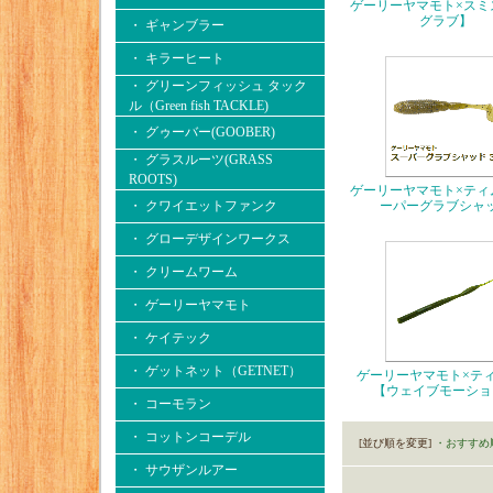
ゲーリーヤマモト×スミ
グラブ】
・ ギャンブラー
・ キラーヒート
・ グリーンフィッシュ タック
ル（Green fish TACKLE)
・ グゥーバー(GOOBER)
・ グラスルーツ(GRASS
ROOTS)
ゲーリーヤマモト×ティ
・ クワイエットファンク
ーパーグラブシャ
・ グローデザインワークス
・ クリームワーム
・ ゲーリーヤマモト
・ ケイテック
・ ゲットネット（GETNET）
ゲーリーヤマモト×
【ウェイブモーショ
・ コーモラン
・ コットンコーデル
[並び順を変更]
・おすすめ
・ サウザンルアー