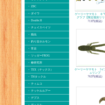
・ ZBC
・ ダイワ
ゲーリーヤマモト ６”
グラブ【限定復刻リリ
・ Double.H
713円(税込)
・ チェイスベイツ
・ 痴虫
・ 釣り吉ホルモン
・ 常吉
・ ツッガーFROG
・ 椿研究所
ゲーリーヤマモト 3イ
・ TEX（テックス）
ュリンプ
762円(税込)
・ THタックル
・ ティムコ
・ テッケルルアー
・ デプス
・ デュエル