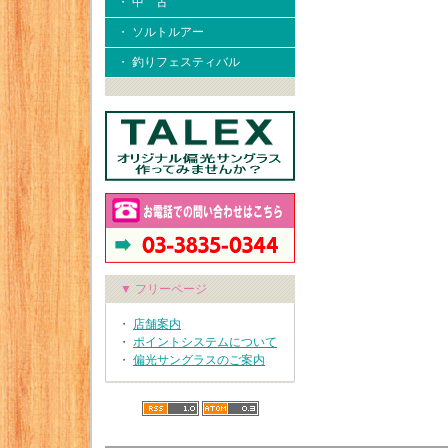
・ 中 古
・ ソルトルアー
・ 釣りフェスティバル
▼ フリーページ
・
店舗案内
・
ポイントシステムについて
・
偏光サングラスのご案内