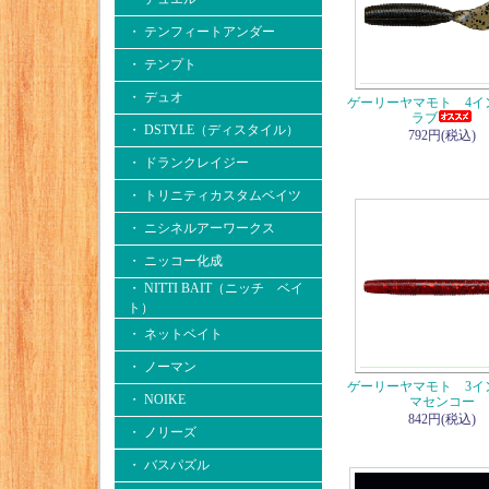
・ テンフィートアンダー
・ テンプト
・ デュオ
ゲーリーヤマモト 4イ
ラブ
・ DSTYLE（ディスタイル）
792円(税込)
・ ドランクレイジー
・ トリニティカスタムベイツ
・ ニシネルアーワークス
・ ニッコー化成
・ NITTI BAIT（ニッチ ベイ
ト）
・ ネットベイト
・ ノーマン
ゲーリーヤマモト 3イ
・ NOIKE
マセンコー
842円(税込)
・ ノリーズ
・ バスパズル