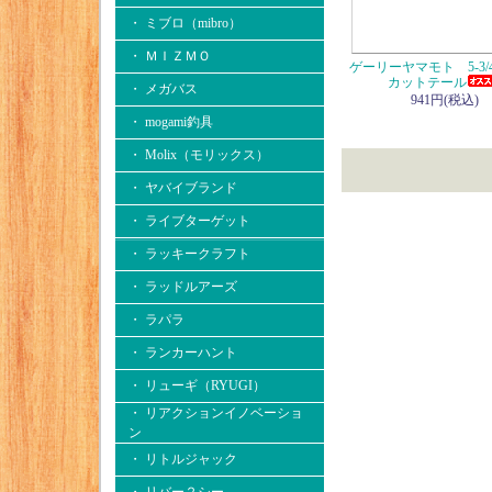
・ ミブロ（mibro）
・ ＭＩＺＭＯ
ゲーリーヤマモト 5-3/
カットテール
・ メガバス
941円(税込)
・ mogami釣具
・ Molix（モリックス）
・ ヤバイブランド
・ ライブターゲット
・ ラッキークラフト
・ ラッドルアーズ
・ ラパラ
・ ランカーハント
・ リューギ（RYUGI）
・ リアクションイノベーショ
ン
・ リトルジャック