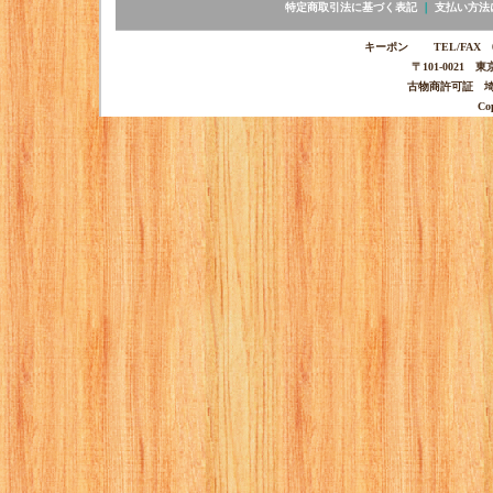
特定商取引法に基づく表記
｜
支払い方法
キーポン TEL/FAX 03-
〒101-0021 
古物商許可証 埼玉
Co