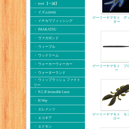
・ issei 【一誠】
・ イズム(ism)
ゲーリーヤマモト デ
・ イチカワフィッシング
ター
・ IMAKATSU
・ ヴァガボンド
・ ウィーブル
・ ウッドリーム
・ ウォーカーウォーカー
ゲーリーヤマモト プ
ー
・ ウォーターランド
・ ウィップラッシュ ファクト
リー
・ N.L.R Invincible Lures
・ H.Way
・ エレメンツ
ゲーリーヤマモト モ
・ エコギア
ロー
・ エドモン