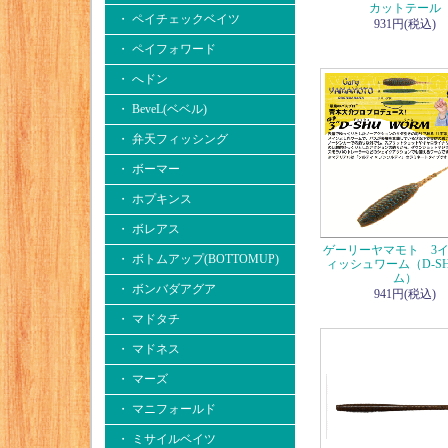
カットテール
・ ペイチェックベイツ
931円(税込)
・ ペイフォワード
・ へドン
・ BeveL(ベベル)
・ 弁天フィッシング
・ ボーマー
・ ホプキンス
・ ボレアス
ゲーリーヤマモト 3イ
・ ボトムアップ(BOTTOMUP)
ィッシュワーム（D-S
ム）
・ ボンバダアグア
941円(税込)
・ マドタチ
・ マドネス
・ マーズ
・ マニフォールド
・ ミサイルベイツ