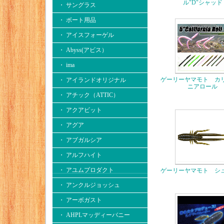
ル"D"シャッド
・ サングラス
・ ボート用品
・ アイスフォーゲル
・ Abyss(アビス）
・ ima
ゲーリーヤマモト カ
・ アイランドオリジナル
ニアロール
・ アチック（ATTIC）
・ アクアビット
・ アグア
・ アブガルシア
・ アルフハイト
・ アユムプロダクト
ゲーリーヤマモト シ
・ アンクルジョッシュ
・ アーボガスト
・ AHPLマッディーバニー