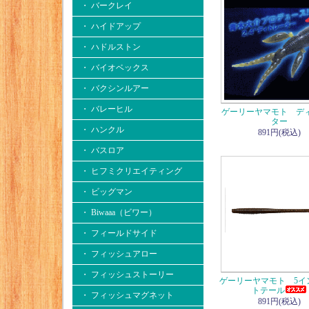
・ バークレイ
・ ハイドアップ
・ ハドルストン
・ バイオベックス
・ バクシンルアー
・ バレーヒル
ゲーリーヤマモト デ
ター
・ ハンクル
891円(税込)
・ バスロア
・ ヒフミクリエイティング
・ ビッグマン
・ Biwaaa（ビワー）
・ フィールドサイド
・ フィッシュアロー
・ フィッシュストーリー
ゲーリーヤマモト 5イ
トテール
・ フィッシュマグネット
891円(税込)