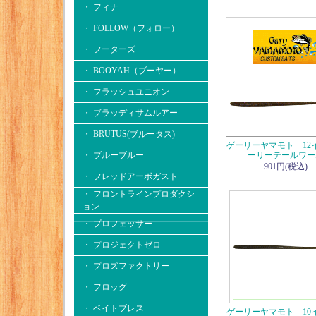
・ フィナ
・ FOLLOW（フォロー）
・ フーターズ
・ BOOYAH（ブーヤー）
・ フラッシュユニオン
・ ブラッディサムルアー
・ BRUTUS(ブルータス)
ゲーリーヤマモト 12
・ ブルーブルー
ーリーテールワー
901円(税込)
・ フレッドアーボガスト
・ フロントラインプロダクシ
ョン
・ プロフェッサー
・ プロジェクトゼロ
・ プロズファクトリー
・ フロッグ
・ ベイトブレス
ゲーリーヤマモト 1