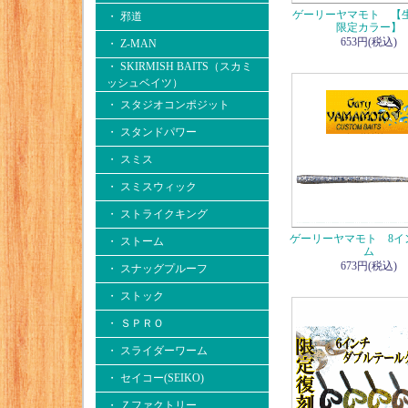
ゲーリーヤマモト 【
・ 邪道
限定カラー】
653円(税込)
・ Z-MAN
・ SKIRMISH BAITS（スカミ
ッシュベイツ）
・ スタジオコンポジット
・ スタンドパワー
・ スミス
・ スミスウィック
・ ストライクキング
ゲーリーヤマモト 8イ
・ ストーム
ム
673円(税込)
・ スナッグプルーフ
・ ストック
・ ＳＰＲＯ
・ スライダーワーム
・ セイコー(SEIKO)
・ Ｚファクトリー