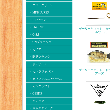
・ エバーグリーン
・ MPB LURES
・ L.T.ワークス
・ ENGINE
ゲーリーヤマモト カ
ールワーム
・ O.S.P
・ ONプラニング
・ ガイア
・ 開発クランク
・ 霞デザイン
ゲーリーヤマモト ド
・ カハラジャパン
アーズ
・ カリフォルニアワーム
・ ガンクラフト
・ GEEKS
・ ギミック
・ キャスティーク