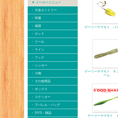
▼ メーカーメニュー
・ 大会エントリー
・ 特価
・ 福袋
ゲーリーヤマモト バ
・ ロッド
・ リール
・ ライン
・ フック
・ シンカー
ゲーリーヤマモト チ
・ 小物
ーム
・ その他用品
・ ボックス
・ ステッカー
・ アパレル・バッグ
・ DVD・雑誌
ゲーリーヤマモト 