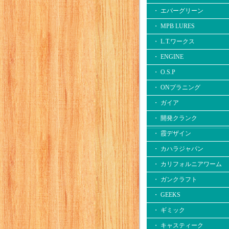
・ エバーグリーン
・ MPB LURES
・ L.T.ワークス
・ ENGINE
・ O.S.P
・ ONプラニング
・ ガイア
・ 開発クランク
・ 霞デザイン
・ カハラジャパン
・ カリフォルニアワーム
・ ガンクラフト
・ GEEKS
・ ギミック
・ キャスティーク