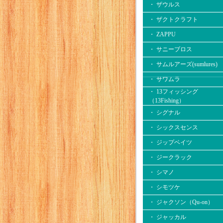
・ ザウルス
・ ザクトクラフト
・ ZAPPU
・ サニーブロス
・ サムルアーズ(sumlures)
・ サワムラ
・ 13フィッシング
（13Fishing）
・ シグナル
・ シックスセンス
・ ジップベイツ
・ ジークラック
・ シマノ
・ シモツケ
・ ジャクソン（Qu-on）
・ ジャッカル