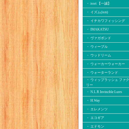
・ issei 【一誠】
・ イズム(ism)
・ イチカワフィッシング
・ IMAKATSU
・ ヴァガボンド
・ ウィーブル
・ ウッドリーム
・ ウォーカーウォーカー
・ ウォーターランド
・ ウィップラッシュ ファ
リー
・ N.L.R Invincible Lures
・ H.Way
・ エレメンツ
・ エコギア
・ エドモン