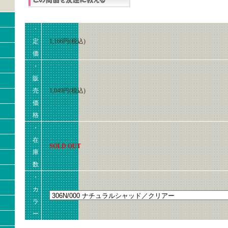
・
定
1,166円(税込)
価
・
販
売
1,049円(税込)
価
格
・
在
SOLD OUT
庫
数
・
カ
ラ
ー