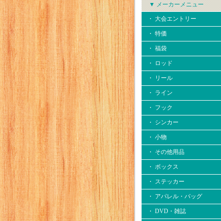
▼ メーカーメニュー
・ 大会エントリー
・ 特価
・ 福袋
・ ロッド
・ リール
・ ライン
・ フック
・ シンカー
・ 小物
・ その他用品
・ ボックス
・ ステッカー
・ アパレル・バッグ
・ DVD・雑誌