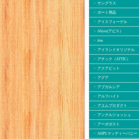
・ サングラス
・ ボート用品
・ アイスフォーゲル
・ Abyss(アビス）
・ ima
・ アイランドオリジナル
・ アチック（ATTIC）
・ アクアビット
・ アグア
・ アブガルシア
・ アルフハイト
・ アユムプロダクト
・ アンクルジョッシュ
・ アーボガスト
・ AHPLマッディーバニー