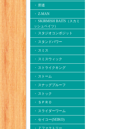
・ 邪道
・ Z-MAN
・ SKIRMISH BAITS（スカミ
ッシュベイツ）
・ スタジオコンポジット
・ スタンドパワー
・ スミス
・ スミスウィック
・ ストライクキング
・ ストーム
・ スナッグプルーフ
・ ストック
・ ＳＰＲＯ
・ スライダーワーム
・ セイコー(SEIKO)
・ Ｚファクトリー