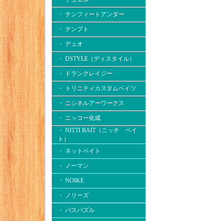
・ テンフィートアンダー
・ テンプト
・ デュオ
・ DSTYLE（ディスタイル）
・ ドランクレイジー
・ トリニティカスタムベイツ
・ ニシネルアーワークス
・ ニッコー化成
・ NITTI BAIT（ニッチ ベイ
ト）
・ ネットベイト
・ ノーマン
・ NOIKE
・ ノリーズ
・ バスパズル