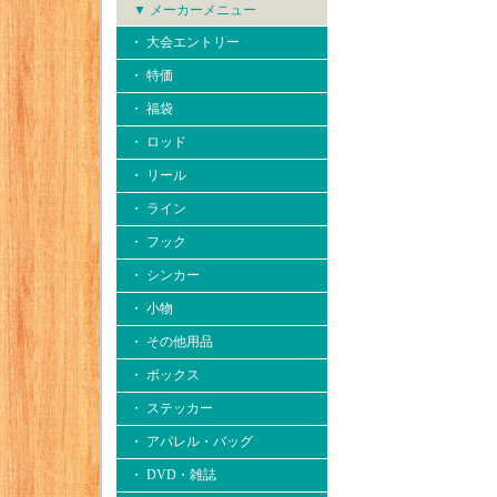
▼ メーカーメニュー
・ 大会エントリー
・ 特価
・ 福袋
・ ロッド
・ リール
・ ライン
・ フック
・ シンカー
・ 小物
・ その他用品
・ ボックス
・ ステッカー
・ アパレル・バッグ
・ DVD・雑誌