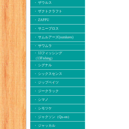
・ ザウルス
・ ザクトクラフト
・ ZAPPU
・ サニーブロス
・ サムルアーズ(sumlures)
・ サワムラ
・ 13フィッシング
（13Fishing）
・ シグナル
・ シックスセンス
・ ジップベイツ
・ ジークラック
・ シマノ
・ シモツケ
・ ジャクソン（Qu-on）
・ ジャッカル