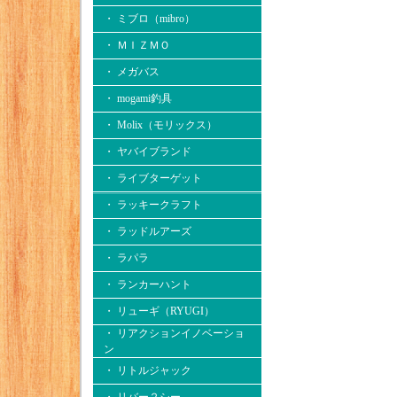
・ ミブロ（mibro）
・ ＭＩＺＭＯ
・ メガバス
・ mogami釣具
・ Molix（モリックス）
・ ヤバイブランド
・ ライブターゲット
・ ラッキークラフト
・ ラッドルアーズ
・ ラパラ
・ ランカーハント
・ リューギ（RYUGI）
・ リアクションイノベーショ
ン
・ リトルジャック