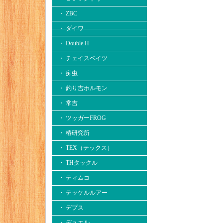
・ ZBC
・ ダイワ
・ Double.H
・ チェイスベイツ
・ 痴虫
・ 釣り吉ホルモン
・ 常吉
・ ツッガーFROG
・ 椿研究所
・ TEX（テックス）
・ THタックル
・ ティムコ
・ テッケルルアー
・ デプス
・ デュエル