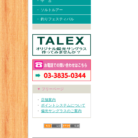
・ 中 古
・ ソルトルアー
・ 釣りフェスティバル
▼ フリーページ
・
店舗案内
・
ポイントシステムについて
・
偏光サングラスのご案内