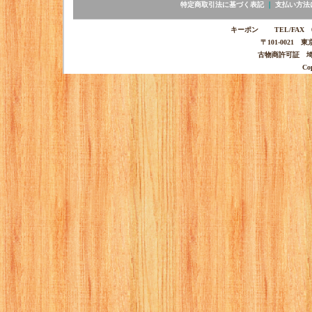
特定商取引法に基づく表記
｜
支払い方法
キーポン TEL/FAX 03-
〒101-0021 
古物商許可証 埼玉
Co