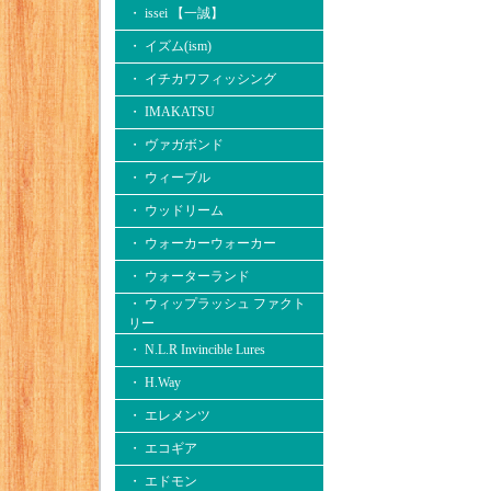
・ issei 【一誠】
・ イズム(ism)
・ イチカワフィッシング
・ IMAKATSU
・ ヴァガボンド
・ ウィーブル
・ ウッドリーム
・ ウォーカーウォーカー
・ ウォーターランド
・ ウィップラッシュ ファクト
リー
・ N.L.R Invincible Lures
・ H.Way
・ エレメンツ
・ エコギア
・ エドモン