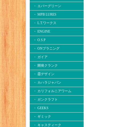
・ エバーグリーン
・ MPB LURES
・ L.T.ワークス
・ ENGINE
・ O.S.P
・ ONプラニング
・ ガイア
・ 開発クランク
・ 霞デザイン
・ カハラジャパン
・ カリフォルニアワーム
・ ガンクラフト
・ GEEKS
・ ギミック
・ キャスティーク