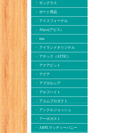
・ サングラス
・ ボート用品
・ アイスフォーゲル
・ Abyss(アビス）
・ ima
・ アイランドオリジナル
・ アチック（ATTIC）
・ アクアビット
・ アグア
・ アブガルシア
・ アルフハイト
・ アユムプロダクト
・ アンクルジョッシュ
・ アーボガスト
・ AHPLマッディーバニー