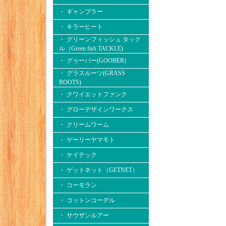
・ ギャンブラー
・ キラーヒート
・ グリーンフィッシュ タック
ル（Green fish TACKLE)
・ グゥーバー(GOOBER)
・ グラスルーツ(GRASS
ROOTS)
・ クワイエットファンク
・ グローデザインワークス
・ クリームワーム
・ ゲーリーヤマモト
・ ケイテック
・ ゲットネット（GETNET）
・ コーモラン
・ コットンコーデル
・ サウザンルアー