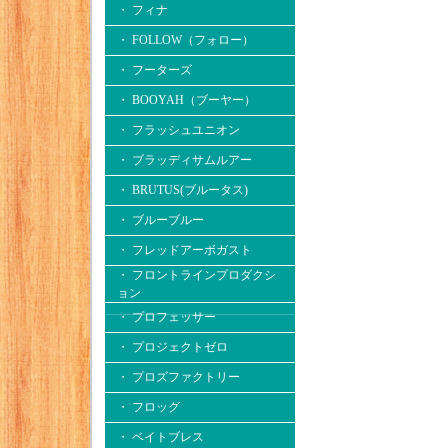
・ フィナ
・ FOLLOW（フォロー）
・ フーターズ
・ BOOYAH（ブーヤー）
・ フラッシュユニオン
・ ブラッディサムルアー
・ BRUTUS(ブルータス)
・ ブルーブルー
・ フレッドアーボガスト
・ フロントラインプロダクシ
ョン
・ プロフェッサー
・ プロジェクトゼロ
・ プロズファクトリー
・ フロッグ
・ ベイトブレス