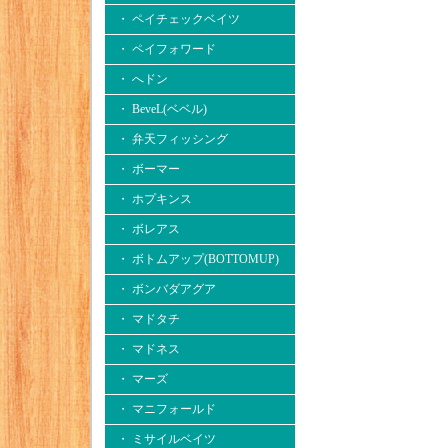
・ ペイチェックベイツ
・ ペイフォワード
・ へドン
・ BeveL(ベベル)
・ 弁天フィッシング
・ ボーマー
・ ホプキンス
・ ボレアス
・ ボトムアップ(BOTTOMUP)
・ ボンバダアグア
・ マドタチ
・ マドネス
・ マーズ
・ マニフォールド
・ ミサイルベイツ