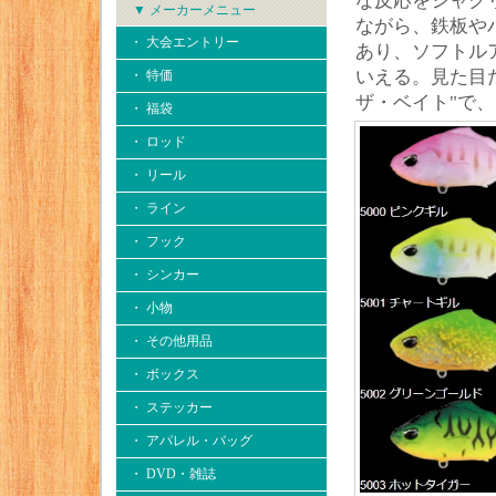
な反応をシャク
▼ メーカーメニュー
ながら、鉄板や
・ 大会エントリー
あり、ソフトル
いえる。見た目
・ 特価
ザ・ベイト"で
・ 福袋
・ ロッド
・ リール
・ ライン
・ フック
・ シンカー
・ 小物
・ その他用品
・ ボックス
・ ステッカー
・ アパレル・バッグ
・ DVD・雑誌