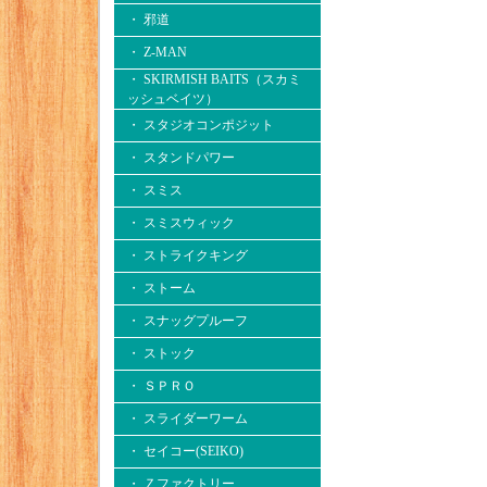
・ 邪道
・ Z-MAN
・ SKIRMISH BAITS（スカミ
ッシュベイツ）
・ スタジオコンポジット
・ スタンドパワー
・ スミス
・ スミスウィック
・ ストライクキング
・ ストーム
・ スナッグプルーフ
・ ストック
・ ＳＰＲＯ
・ スライダーワーム
・ セイコー(SEIKO)
・ Ｚファクトリー