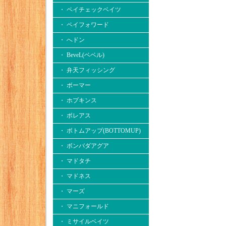
・ ペイチェックベイツ
・ ペイフォワード
・ へドン
・ BeveL(ベベル)
・ 弁天フィッシング
・ ボーマー
・ ホプキンス
・ ボレアス
・ ボトムアップ(BOTTOMUP)
・ ボンバダアグア
・ マドタチ
・ マドネス
・ マーズ
・ マニフォールド
・ ミサイルベイツ