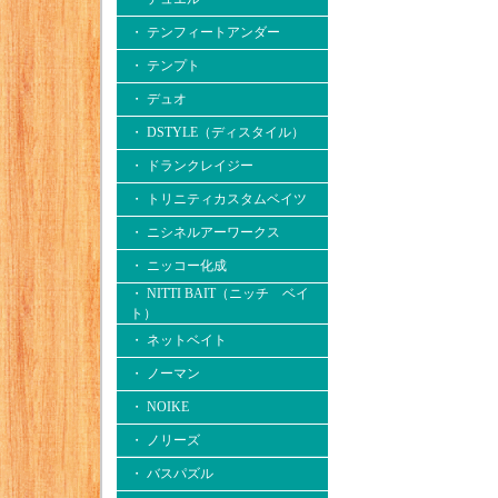
・ テンフィートアンダー
・ テンプト
・ デュオ
・ DSTYLE（ディスタイル）
・ ドランクレイジー
・ トリニティカスタムベイツ
・ ニシネルアーワークス
・ ニッコー化成
・ NITTI BAIT（ニッチ ベイ
ト）
・ ネットベイト
・ ノーマン
・ NOIKE
・ ノリーズ
・ バスパズル