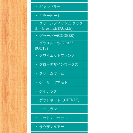
・ ギャンブラー
・ キラーヒート
・ グリーンフィッシュ タック
ル（Green fish TACKLE)
・ グゥーバー(GOOBER)
・ グラスルーツ(GRASS
ROOTS)
・ クワイエットファンク
・ グローデザインワークス
・ クリームワーム
・ ゲーリーヤマモト
・ ケイテック
・ ゲットネット（GETNET）
・ コーモラン
・ コットンコーデル
・ サウザンルアー