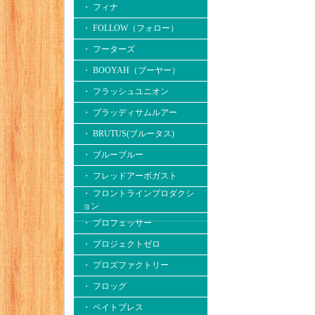
・ フィナ
・ FOLLOW（フォロー）
・ フーターズ
・ BOOYAH（ブーヤー）
・ フラッシュユニオン
・ ブラッディサムルアー
・ BRUTUS(ブルータス)
・ ブルーブルー
・ フレッドアーボガスト
・ フロントラインプロダクシ
ョン
・ プロフェッサー
・ プロジェクトゼロ
・ プロズファクトリー
・ フロッグ
・ ベイトブレス