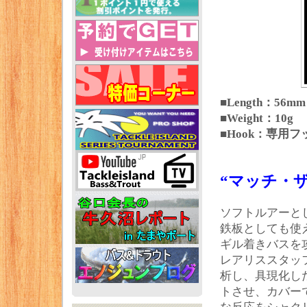
■Length：56mm
■Weight：10g
■Hook：専用
“マッチ・
ソフトルアーと
鉄板としても使
ギル着きバスを
レアリススタッフ
析し、具現化し
トさせ、カバー