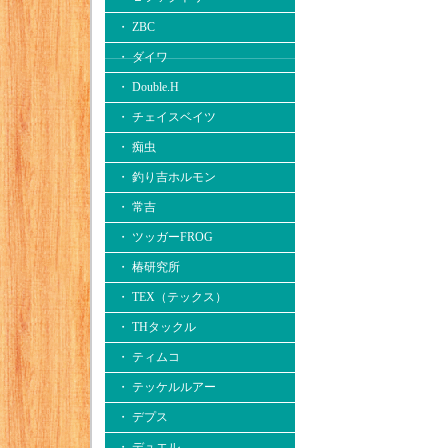
・ ZBC
・ ダイワ
・ Double.H
・ チェイスベイツ
・ 痴虫
・ 釣り吉ホルモン
・ 常吉
・ ツッガーFROG
・ 椿研究所
・ TEX（テックス）
・ THタックル
・ ティムコ
・ テッケルルアー
・ デプス
・ デュエル