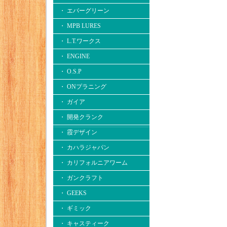
・ エバーグリーン
・ MPB LURES
・ L.T.ワークス
・ ENGINE
・ O.S.P
・ ONプラニング
・ ガイア
・ 開発クランク
・ 霞デザイン
・ カハラジャパン
・ カリフォルニアワーム
・ ガンクラフト
・ GEEKS
・ ギミック
・ キャスティーク