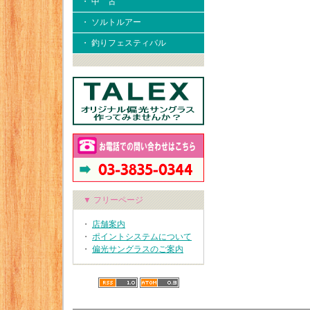
・ 中 古
・ ソルトルアー
・ 釣りフェスティバル
▼ フリーページ
・
店舗案内
・
ポイントシステムについて
・
偏光サングラスのご案内