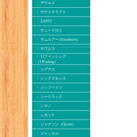
・ ザウルス
・ ザクトクラフト
・ ZAPPU
・ サニーブロス
・ サムルアーズ(sumlures)
・ サワムラ
・ 13フィッシング
（13Fishing）
・ シグナル
・ シックスセンス
・ ジップベイツ
・ ジークラック
・ シマノ
・ シモツケ
・ ジャクソン（Qu-on）
・ ジャッカル