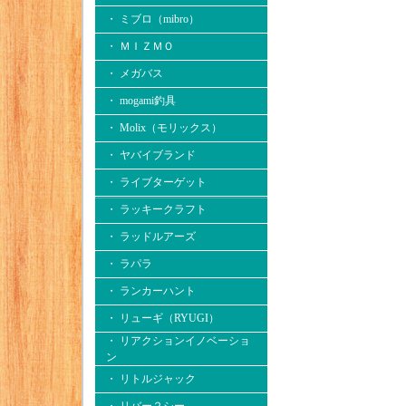
・ ミブロ（mibro）
・ ＭＩＺＭＯ
・ メガバス
・ mogami釣具
・ Molix（モリックス）
・ ヤバイブランド
・ ライブターゲット
・ ラッキークラフト
・ ラッドルアーズ
・ ラパラ
・ ランカーハント
・ リューギ（RYUGI）
・ リアクションイノベーショ
ン
・ リトルジャック