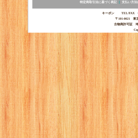
特定商取引法に基づく表記
｜
支払い方法
キーポン TEL/FAX 03-
〒101-0021 
古物商許可証 埼玉
Co