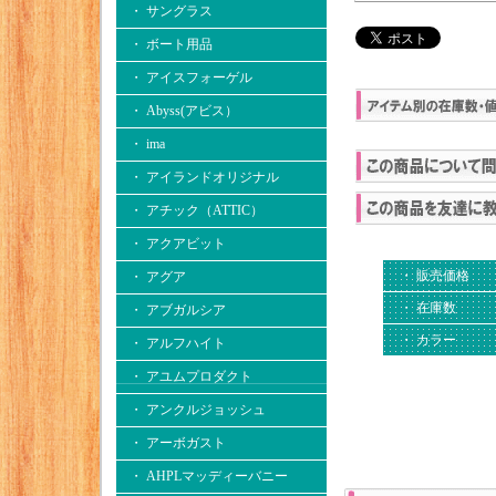
・ サングラス
・ ボート用品
・ アイスフォーゲル
・ Abyss(アビス）
・ ima
・ アイランドオリジナル
・ アチック（ATTIC）
・ アクアビット
・ 販売価格
・ アグア
・ 在庫数
・ アブガルシア
・ カラー
・ アルフハイト
・ アユムプロダクト
・ アンクルジョッシュ
・ アーボガスト
・ AHPLマッディーバニー