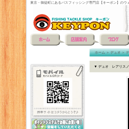
東京・御徒町にあるバスフィッシング専門店【キーポン】のウェ
ホーム
＞
デュオ
＞
▼ デュオ レアリス