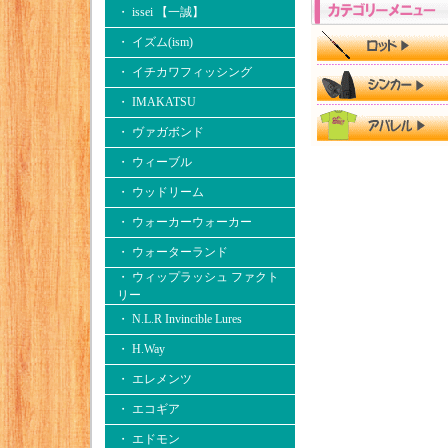
・ issei 【一誠】
・ イズム(ism)
・ イチカワフィッシング
・ IMAKATSU
・ ヴァガボンド
・ ウィーブル
・ ウッドリーム
・ ウォーカーウォーカー
・ ウォーターランド
・ ウィップラッシュ ファクト
リー
・ N.L.R Invincible Lures
・ H.Way
・ エレメンツ
・ エコギア
・ エドモン