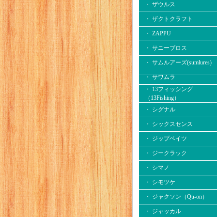
・ ザウルス
・ ザクトクラフト
・ ZAPPU
・ サニーブロス
・ サムルアーズ(sumlures)
・ サワムラ
・ 13フィッシング
（13Fishing）
・ シグナル
・ シックスセンス
・ ジップベイツ
・ ジークラック
・ シマノ
・ シモツケ
・ ジャクソン（Qu-on）
・ ジャッカル