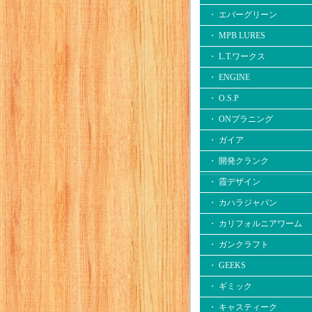
・ エバーグリーン
・ MPB LURES
・ L.T.ワークス
・ ENGINE
・ O.S.P
・ ONプラニング
・ ガイア
・ 開発クランク
・ 霞デザイン
・ カハラジャパン
・ カリフォルニアワーム
・ ガンクラフト
・ GEEKS
・ ギミック
・ キャスティーク