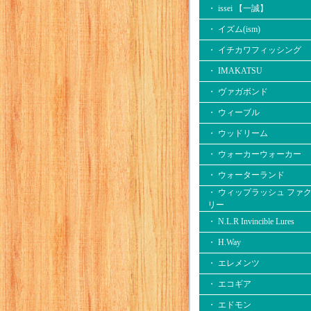
・ issei 【一誠】
・ イズム(ism)
・ イチカワフィッシング
・ IMAKATSU
・ ヴァガボンド
・ ウィーブル
・ ウッドリーム
・ ウォーカーウォーカー
・ ウォーターランド
・ ウィップラッシュ ファ
リー
・ N.L.R Invincible Lures
・ H.Way
・ エレメンツ
・ エコギア
・ エドモン