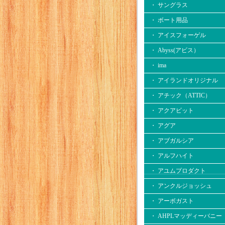
・ サングラス
・ ボート用品
・ アイスフォーゲル
・ Abyss(アビス）
・ ima
・ アイランドオリジナル
・ アチック（ATTIC）
・ アクアビット
・ アグア
・ アブガルシア
・ アルフハイト
・ アユムプロダクト
・ アンクルジョッシュ
・ アーボガスト
・ AHPLマッディーバニー