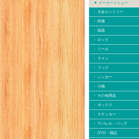
▼ メーカーメニュー
・ 大会エントリー
・ 特価
・ 福袋
・ ロッド
・ リール
・ ライン
・ フック
・ シンカー
・ 小物
・ その他用品
・ ボックス
・ ステッカー
・ アパレル・バッグ
・ DVD・雑誌