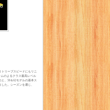
リトリーブスピードにもリニ
テムのよるクラス最高レベル
と、59＆62モデルの基本ス
ました。シーズンを通じ、