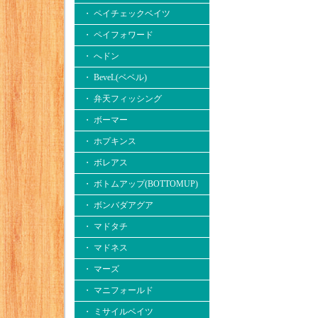
・ ペイチェックベイツ
・ ペイフォワード
・ へドン
・ BeveL(ベベル)
・ 弁天フィッシング
・ ボーマー
・ ホプキンス
・ ボレアス
・ ボトムアップ(BOTTOMUP)
・ ボンバダアグア
・ マドタチ
・ マドネス
・ マーズ
・ マニフォールド
・ ミサイルベイツ