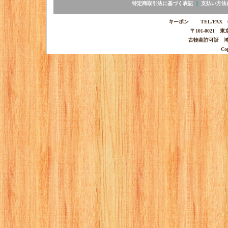
特定商取引法に基づく表記
｜
支払い方法
キーポン TEL/FAX 03-
〒101-0021 
古物商許可証 埼玉
Co