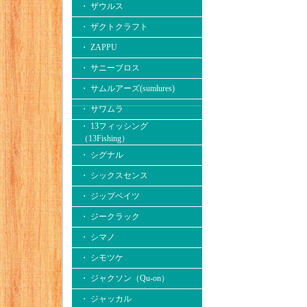
・ ザウルス
・ ザクトクラフト
・ ZAPPU
・ サニーブロス
・ サムルアーズ(sumlures)
・ サワムラ
・ 13フィッシング
（13Fishing）
・ シグナル
・ シックスセンス
・ ジップベイツ
・ ジークラック
・ シマノ
・ シモツケ
・ ジャクソン（Qu-on）
・ ジャッカル