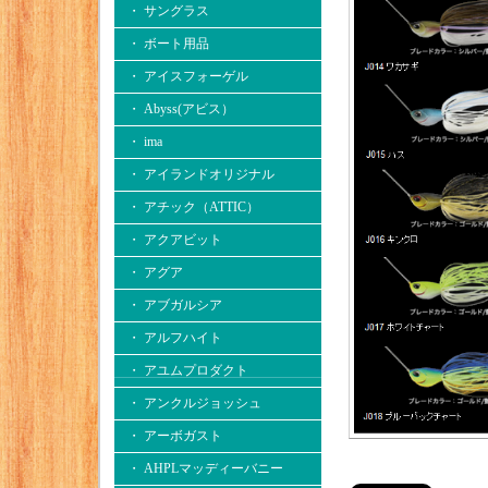
・ サングラス
・ ボート用品
・ アイスフォーゲル
・ Abyss(アビス）
・ ima
・ アイランドオリジナル
・ アチック（ATTIC）
・ アクアビット
・ アグア
・ アブガルシア
・ アルフハイト
・ アユムプロダクト
・ アンクルジョッシュ
・ アーボガスト
・ AHPLマッディーバニー