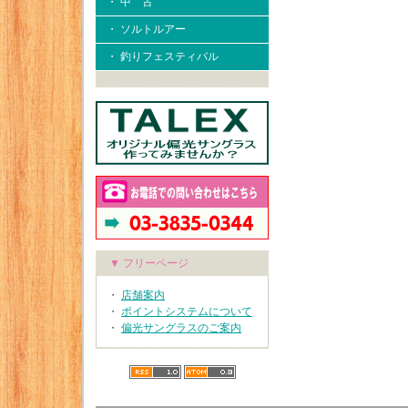
・ 中 古
・ ソルトルアー
・ 釣りフェスティバル
▼ フリーページ
・
店舗案内
・
ポイントシステムについて
・
偏光サングラスのご案内