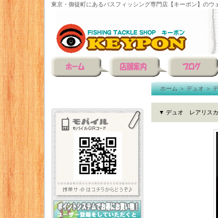
東京・御徒町にあるバスフィッシング専門店【キーポン】のウェ
ホーム
＞
デュオ
＞
▼ デュオ レアリス