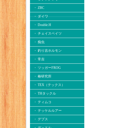
・ ZBC
・ ダイワ
・ Double.H
・ チェイスベイツ
・ 痴虫
・ 釣り吉ホルモン
・ 常吉
・ ツッガーFROG
・ 椿研究所
・ TEX（テックス）
・ THタックル
・ ティムコ
・ テッケルルアー
・ デプス
・ デュエル