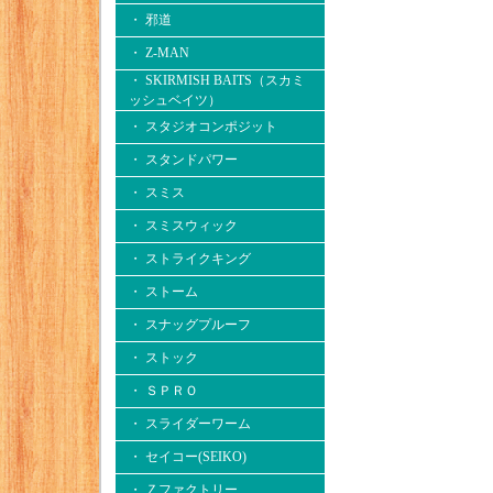
・ 邪道
・ Z-MAN
・ SKIRMISH BAITS（スカミ
ッシュベイツ）
・ スタジオコンポジット
・ スタンドパワー
・ スミス
・ スミスウィック
・ ストライクキング
・ ストーム
・ スナッグプルーフ
・ ストック
・ ＳＰＲＯ
・ スライダーワーム
・ セイコー(SEIKO)
・ Ｚファクトリー