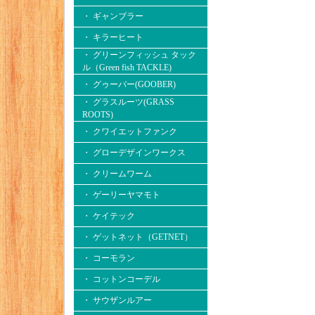
・ ギャンブラー
・ キラーヒート
・ グリーンフィッシュ タック
ル（Green fish TACKLE)
・ グゥーバー(GOOBER)
・ グラスルーツ(GRASS
ROOTS)
・ クワイエットファンク
・ グローデザインワークス
・ クリームワーム
・ ゲーリーヤマモト
・ ケイテック
・ ゲットネット（GETNET）
・ コーモラン
・ コットンコーデル
・ サウザンルアー