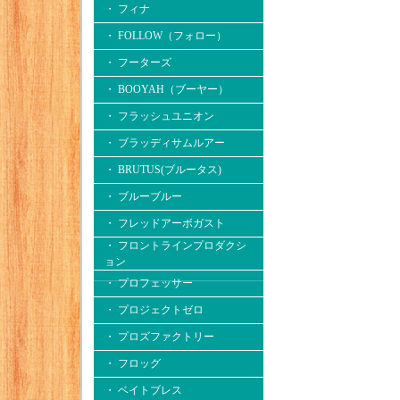
・ フィナ
・ FOLLOW（フォロー）
・ フーターズ
・ BOOYAH（ブーヤー）
・ フラッシュユニオン
・ ブラッディサムルアー
・ BRUTUS(ブルータス)
・ ブルーブルー
・ フレッドアーボガスト
・ フロントラインプロダクシ
ョン
・ プロフェッサー
・ プロジェクトゼロ
・ プロズファクトリー
・ フロッグ
・ ベイトブレス