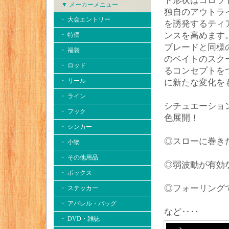
ド形状はコロラ
▼ メーカーメニュー
独自のアウトラ
・ 大会エントリー
を誘発するティ
ンスを高めます
・ 特価
ブレードと同様
・ 福袋
のベイトのスクー
・ ロッド
るコンセプトを
・ リール
に新たな変化を
・ ライン
シチュエーショ
・ フック
色展開！
・ シンカー
◎スローに巻き
・ 小物
・ その他用品
◎弱波動が有効
・ ボックス
◎フォーリング
・ ステッカー
・ アパレル・バッグ
など‥‥
・ DVD・雑誌