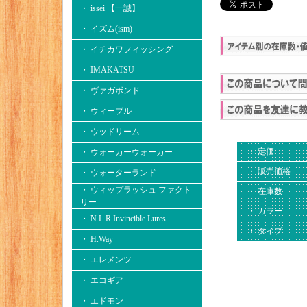
・ issei 【一誠】
・ イズム(ism)
・ イチカワフィッシング
・ IMAKATSU
・ ヴァガボンド
・ ウィーブル
・ ウッドリーム
・ 定価
・ ウォーカーウォーカー
・ 販売価格
・ ウォーターランド
・ ウィップラッシュ ファクト
・ 在庫数
リー
・ カラー
・ N.L.R Invincible Lures
・ タイプ
・ H.Way
・ エレメンツ
・ エコギア
・ エドモン