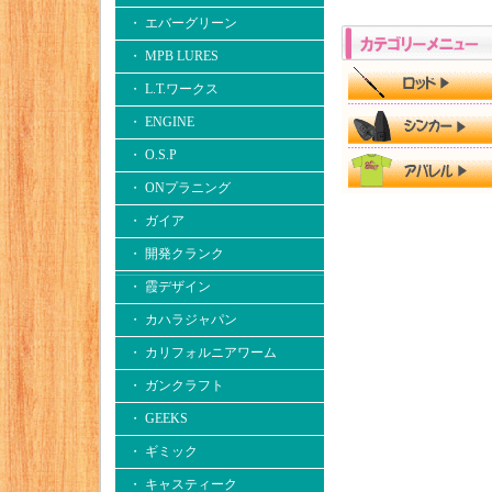
・ エバーグリーン
・ MPB LURES
・ L.T.ワークス
・ ENGINE
・ O.S.P
・ ONプラニング
・ ガイア
・ 開発クランク
・ 霞デザイン
・ カハラジャパン
・ カリフォルニアワーム
・ ガンクラフト
・ GEEKS
・ ギミック
・ キャスティーク