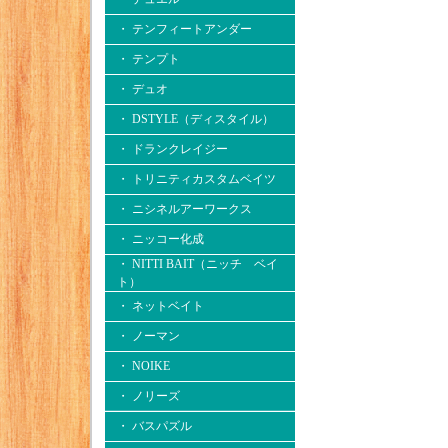
・ テンフィートアンダー
・ テンプト
・ デュオ
・ DSTYLE（ディスタイル）
・ ドランクレイジー
・ トリニティカスタムベイツ
・ ニシネルアーワークス
・ ニッコー化成
・ NITTI BAIT（ニッチ ベイ
ト）
・ ネットベイト
・ ノーマン
・ NOIKE
・ ノリーズ
・ バスパズル