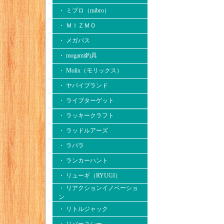
・ ミブロ（mibro）
・ ＭＩＺＭＯ
・ メガバス
・ mogami釣具
・ Molix（モリックス）
・ ヤバイブランド
・ ライブターゲット
・ ラッキークラフト
・ ラッドルアーズ
・ ラパラ
・ ランカーハント
・ リューギ（RYUGI）
・ リアクションイノベーショ
ン
・ リトルジャック