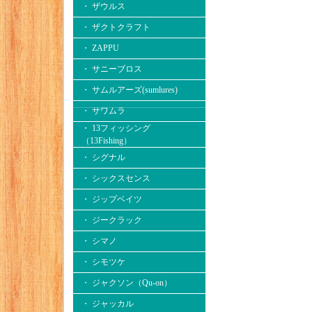
・ ザウルス
・ ザクトクラフト
・ ZAPPU
・ サニーブロス
・ サムルアーズ(sumlures)
・ サワムラ
・ 13フィッシング
（13Fishing）
・ シグナル
・ シックスセンス
・ ジップベイツ
・ ジークラック
・ シマノ
・ シモツケ
・ ジャクソン（Qu-on）
・ ジャッカル