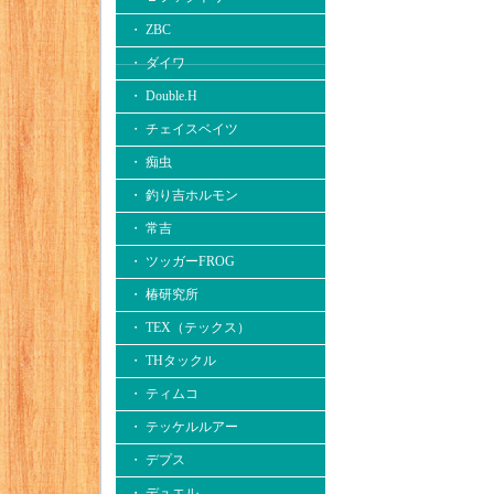
・ ZBC
・ ダイワ
・ Double.H
・ チェイスベイツ
・ 痴虫
・ 釣り吉ホルモン
・ 常吉
・ ツッガーFROG
・ 椿研究所
・ TEX（テックス）
・ THタックル
・ ティムコ
・ テッケルルアー
・ デプス
・ デュエル