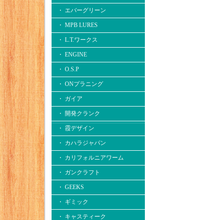
・ エバーグリーン
・ MPB LURES
・ L.T.ワークス
・ ENGINE
・ O.S.P
・ ONプラニング
・ ガイア
・ 開発クランク
・ 霞デザイン
・ カハラジャパン
・ カリフォルニアワーム
・ ガンクラフト
・ GEEKS
・ ギミック
・ キャスティーク