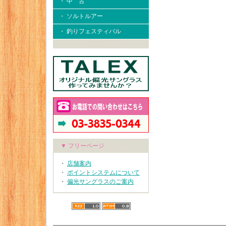
・ 中 古
・ ソルトルアー
・ 釣りフェスティバル
▼ フリーページ
・
店舗案内
・
ポイントシステムについて
・
偏光サングラスのご案内