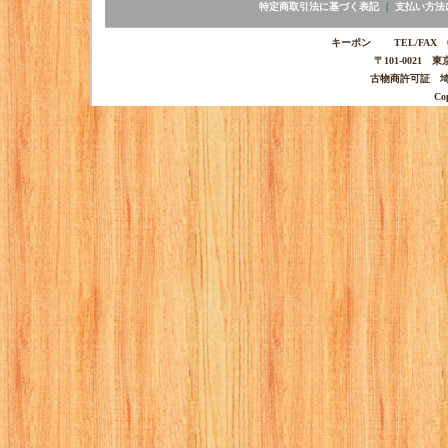
特定商取引法に基づく表記
｜
支払い方法
キーポン TEL/FAX 03-
〒101-0021 
古物商許可証 埼玉
Co