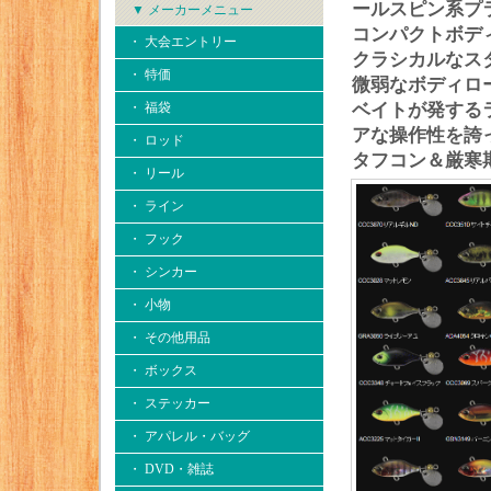
ールスピン系プ
▼ メーカーメニュー
コンパクトボデ
・ 大会エントリー
クラシカルなス
・ 特価
微弱なボディロ
・ 福袋
ベイトが発する
アな操作性を誇
・ ロッド
タフコン＆厳寒
・ リール
・ ライン
・ フック
・ シンカー
・ 小物
・ その他用品
・ ボックス
・ ステッカー
・ アパレル・バッグ
・ DVD・雑誌