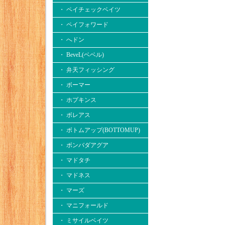
・ ペイチェックベイツ
・ ペイフォワード
・ へドン
・ BeveL(ベベル)
・ 弁天フィッシング
・ ボーマー
・ ホプキンス
・ ボレアス
・ ボトムアップ(BOTTOMUP)
・ ボンバダアグア
・ マドタチ
・ マドネス
・ マーズ
・ マニフォールド
・ ミサイルベイツ