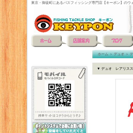
東京・御徒町にあるバスフィッシング専門店【キーポン】のウェ
ホーム
＞
デュオ
＞
▼ デュオ レアリス