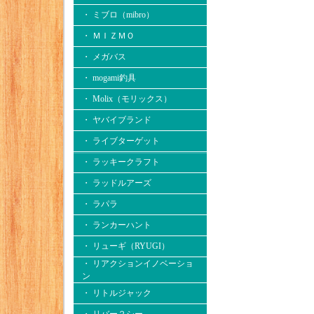
・ ミブロ（mibro）
・ ＭＩＺＭＯ
・ メガバス
・ mogami釣具
・ Molix（モリックス）
・ ヤバイブランド
・ ライブターゲット
・ ラッキークラフト
・ ラッドルアーズ
・ ラパラ
・ ランカーハント
・ リューギ（RYUGI）
・ リアクションイノベーショ
ン
・ リトルジャック