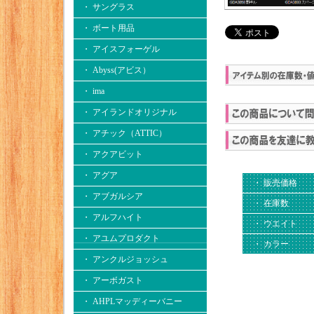
・ サングラス
・ ボート用品
・ アイスフォーゲル
・ Abyss(アビス）
・ ima
・ アイランドオリジナル
・ アチック（ATTIC）
・ アクアビット
・ アグア
・ 販売価格
・ アブガルシア
・ 在庫数
・ アルフハイト
・ ウエイト
・ アユムプロダクト
・ カラー
・ アンクルジョッシュ
・ アーボガスト
・ AHPLマッディーバニー