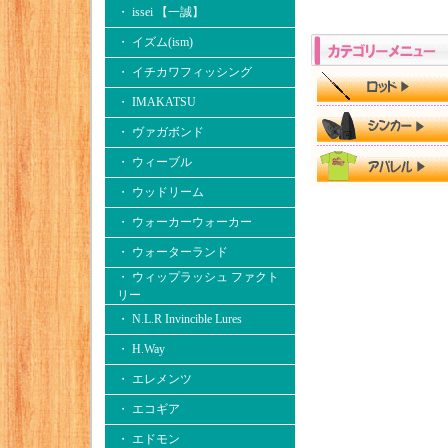
・ issei 【一誠】
・ イズム(ism)
・ イチカワフィッシング
・ IMAKATSU
・ ヴァガボンド
・ ウィーブル
・ ウッドリーム
・ ウォーカーウォーカー
・ ウォーターランド
・ ウィップラッシュ ファクト
リー
・ N.L.R Invincible Lures
・ H.Way
・ エレメンツ
・ エコギア
・ エドモン