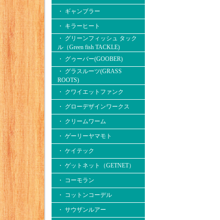
・ ギャンブラー
・ キラーヒート
・ グリーンフィッシュ タック
ル（Green fish TACKLE)
・ グゥーバー(GOOBER)
・ グラスルーツ(GRASS
ROOTS)
・ クワイエットファンク
・ グローデザインワークス
・ クリームワーム
・ ゲーリーヤマモト
・ ケイテック
・ ゲットネット（GETNET）
・ コーモラン
・ コットンコーデル
・ サウザンルアー