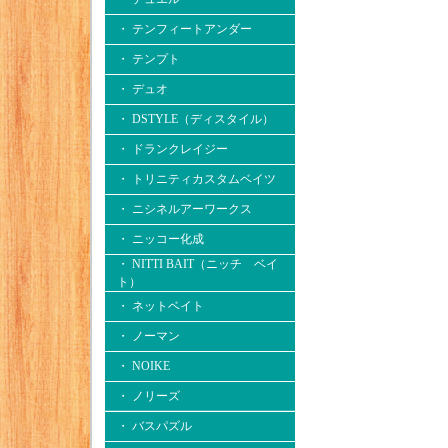
・ テンフィートアンダー
・ テンプト
・ デュオ
・ DSTYLE（ディスタイル）
・ ドランクレイジー
・ トリニティカスタムベイツ
・ ニシネルアーワークス
・ ニッコー化成
・ NITTI BAIT（ニッチ ベイ
ト）
・ ネットベイト
・ ノーマン
・ NOIKE
・ ノリーズ
・ バスパズル