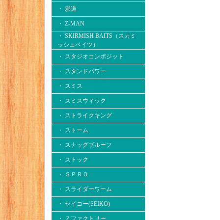
・ 邪道
・ Z-MAN
・ SKIRMISH BAITS（スカミ
ッシュベイツ）
・ スタジオコンポジット
・ スタンドパワー
・ スミス
・ スミスウィック
・ ストライクキング
・ ストーム
・ スナッグプルーフ
・ ストック
・ ＳＰＲＯ
・ スライダーワーム
・ セイコー(SEIKO)
・ Ｚファクトリー