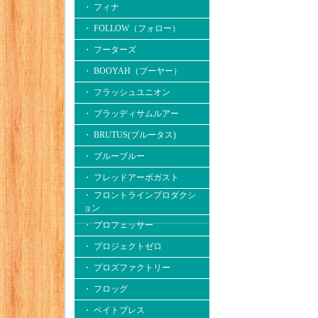
・ フィナ
・ FOLLOW（フォロー）
・ フーターズ
・ BOOYAH（ブーヤー）
・ フラッシュユニオン
・ ブラッディサムルアー
・ BRUTUS(ブルータス)
・ ブルーブルー
・ フレッドアーボガスト
・ フロントラインプロダクシ
ョン
・ プロフェッサー
・ プロジェクトゼロ
・ プロズファクトリー
・ フロッグ
・ ベイトブレス