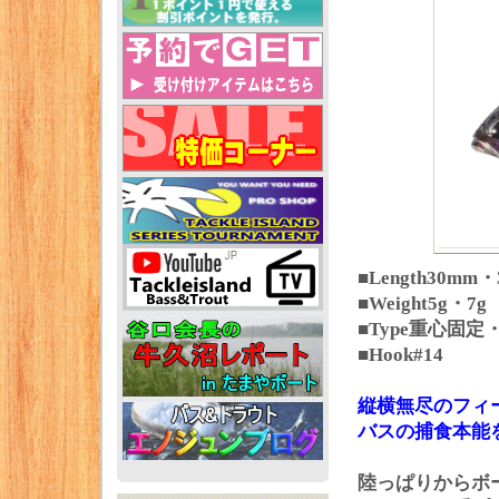
■Length30mm
■Weight5g・7g
■Type重心固
■Hook#14
縦横無尽のフィ
バスの捕食本能
陸っぱりからボ