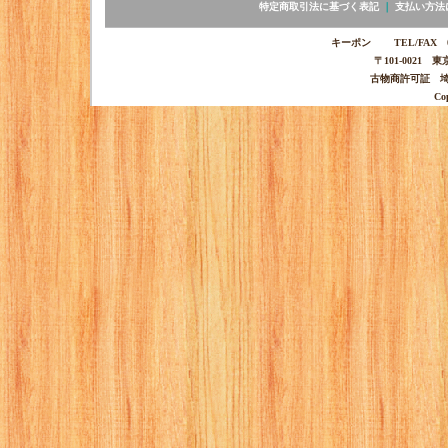
特定商取引法に基づく表記
｜
支払い方法
キーポン TEL/FAX 03-
〒101-0021 
古物商許可証 埼玉
Co