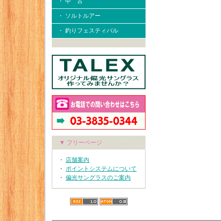
・ 中 古
・ ソルトルアー
・ 釣りフェスティバル
▼ フリーページ
・
店舗案内
・
ポイントシステムについて
・
偏光サングラスのご案内