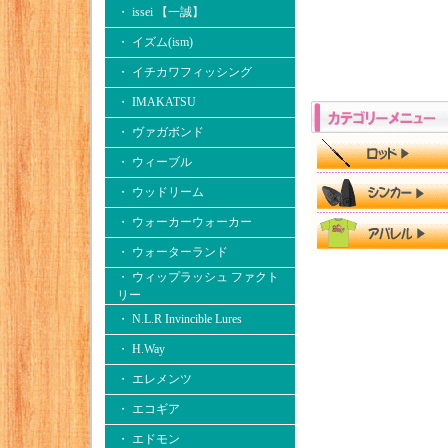
・ issei 【一誠】
・ イズム(ism)
・ イチカワフィッシング
・ IMAKATSU
・ ヴァガボンド
・ ウィーブル
・ ウッドリーム
・ ウォーカーウォーカー
・ ウォーターランド
・ ウィップラッシュ ファクト
リー
・ N.L.R Invincible Lures
・ H.Way
・ エレメンツ
・ エコギア
・ エドモン