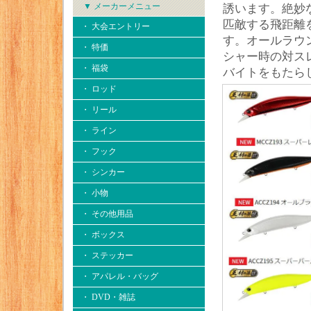
▼ メーカーメニュー
誘います。絶妙
匹敵する飛距離
・ 大会エントリー
す。オールラウ
・ 特価
シャー時の対ス
・ 福袋
バイトをもたら
・ ロッド
・ リール
・ ライン
・ フック
・ シンカー
・ 小物
・ その他用品
・ ボックス
・ ステッカー
・ アパレル・バッグ
・ DVD・雑誌