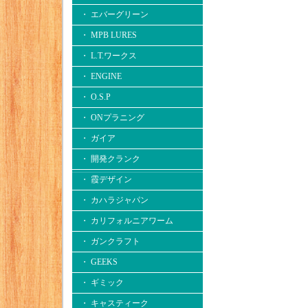
・ エバーグリーン
・ MPB LURES
・ L.T.ワークス
・ ENGINE
・ O.S.P
・ ONプラニング
・ ガイア
・ 開発クランク
・ 霞デザイン
・ カハラジャパン
・ カリフォルニアワーム
・ ガンクラフト
・ GEEKS
・ ギミック
・ キャスティーク