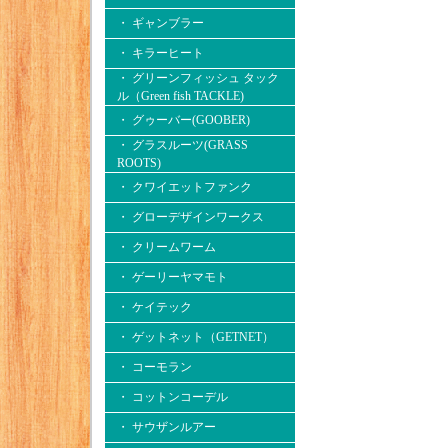
・ ギャンブラー
・ キラーヒート
・ グリーンフィッシュ タック
ル（Green fish TACKLE)
・ グゥーバー(GOOBER)
・ グラスルーツ(GRASS
ROOTS)
・ クワイエットファンク
・ グローデザインワークス
・ クリームワーム
・ ゲーリーヤマモト
・ ケイテック
・ ゲットネット（GETNET）
・ コーモラン
・ コットンコーデル
・ サウザンルアー