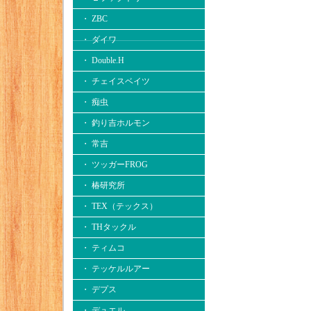
・ ZBC
・ ダイワ
・ Double.H
・ チェイスベイツ
・ 痴虫
・ 釣り吉ホルモン
・ 常吉
・ ツッガーFROG
・ 椿研究所
・ TEX（テックス）
・ THタックル
・ ティムコ
・ テッケルルアー
・ デプス
・ デュエル