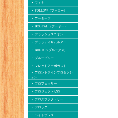
・ フィナ
・ FOLLOW（フォロー）
・ フーターズ
・ BOOYAH（ブーヤー）
・ フラッシュユニオン
・ ブラッディサムルアー
・ BRUTUS(ブルータス)
・ ブルーブルー
・ フレッドアーボガスト
・ フロントラインプロダクシ
ョン
・ プロフェッサー
・ プロジェクトゼロ
・ プロズファクトリー
・ フロッグ
・ ベイトブレス