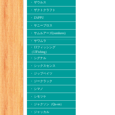
・ ザウルス
・ ザクトクラフト
・ ZAPPU
・ サニーブロス
・ サムルアーズ(sumlures)
・ サワムラ
・ 13フィッシング
（13Fishing）
・ シグナル
・ シックスセンス
・ ジップベイツ
・ ジークラック
・ シマノ
・ シモツケ
・ ジャクソン（Qu-on）
・ ジャッカル