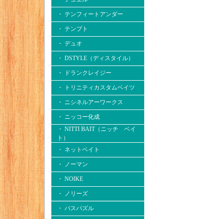
・ テンフィートアンダー
・ テンプト
・ デュオ
・ DSTYLE（ディスタイル）
・ ドランクレイジー
・ トリニティカスタムベイツ
・ ニシネルアーワークス
・ ニッコー化成
・ NITTI BAIT（ニッチ ベイ
ト）
・ ネットベイト
・ ノーマン
・ NOIKE
・ ノリーズ
・ バスパズル