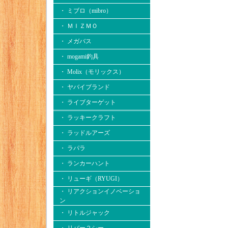
・ ミブロ（mibro）
・ ＭＩＺＭＯ
・ メガバス
・ mogami釣具
・ Molix（モリックス）
・ ヤバイブランド
・ ライブターゲット
・ ラッキークラフト
・ ラッドルアーズ
・ ラパラ
・ ランカーハント
・ リューギ（RYUGI）
・ リアクションイノベーショ
ン
・ リトルジャック