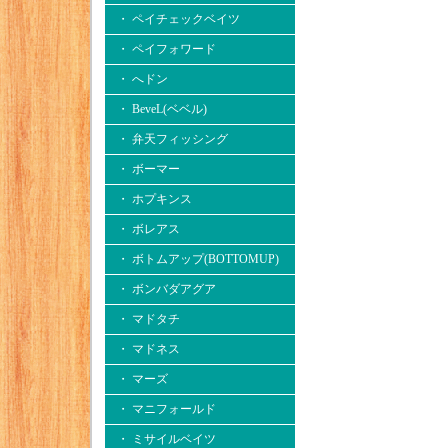
・ ペイチェックベイツ
・ ペイフォワード
・ へドン
・ BeveL(ベベル)
・ 弁天フィッシング
・ ボーマー
・ ホプキンス
・ ボレアス
・ ボトムアップ(BOTTOMUP)
・ ボンバダアグア
・ マドタチ
・ マドネス
・ マーズ
・ マニフォールド
・ ミサイルベイツ