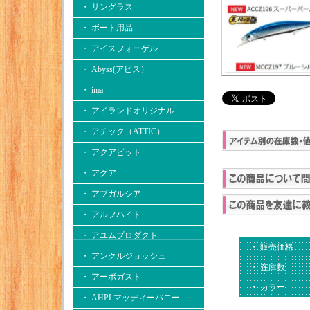
・ サングラス
・ ボート用品
・ アイスフォーゲル
・ Abyss(アビス）
・ ima
・ アイランドオリジナル
・ アチック（ATTIC）
・ アクアビット
・ アグア
・ アブガルシア
・ アルフハイト
・ アユムプロダクト
・ 販売価格
・ アンクルジョッシュ
・ 在庫数
・ アーボガスト
・ カラー
・ AHPLマッディーバニー