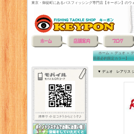
東京・御徒町にあるバスフィッシング専門店【キーポン】のウェ
ホーム
＞
デュオ
＞
田基必釣限定カラー】
▼ デュオ レアリス 