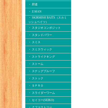
・ 邪道
・ Z-MAN
・ SKIRMISH BAITS（スカミ
ッシュベイツ）
・ スタジオコンポジット
・ スタンドパワー
・ スミス
・ スミスウィック
・ ストライクキング
・ ストーム
・ スナッグプルーフ
・ ストック
・ ＳＰＲＯ
・ スライダーワーム
・ セイコー(SEIKO)
・ Ｚファクトリー