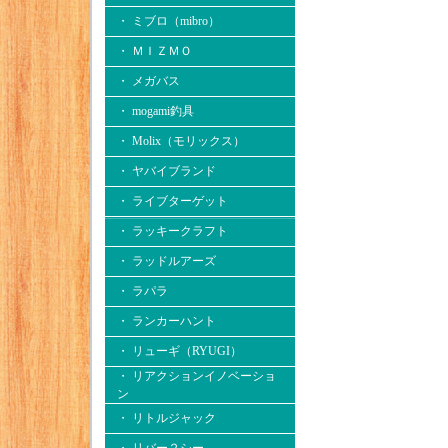
・ ミブロ（mibro）
・ ＭＩＺＭＯ
・ メガバス
・ mogami釣具
・ Molix（モリックス）
・ ヤバイブランド
・ ライブターゲット
・ ラッキークラフト
・ ラッドルアーズ
・ ラパラ
・ ランカーハント
・ リューギ（RYUGI）
・ リアクションイノベーショ
ン
・ リトルジャック