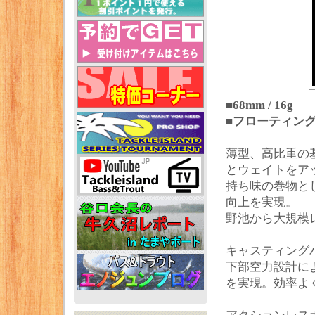
■68mm / 16g
■フローティン
薄型、高比重の
とウェイトをア
持ち味の巻物と
向上を実現。
野池から大規模
キャスティング
下部空力設計に
を実現。効率よ