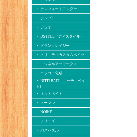
・ テンフィートアンダー
・ テンプト
・ デュオ
・ DSTYLE（ディスタイル）
・ ドランクレイジー
・ トリニティカスタムベイツ
・ ニシネルアーワークス
・ ニッコー化成
・ NITTI BAIT（ニッチ ベイ
ト）
・ ネットベイト
・ ノーマン
・ NOIKE
・ ノリーズ
・ バスパズル