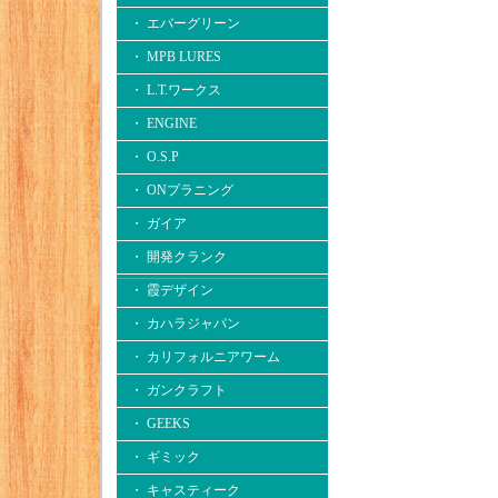
・ エバーグリーン
・ MPB LURES
・ L.T.ワークス
・ ENGINE
・ O.S.P
・ ONプラニング
・ ガイア
・ 開発クランク
・ 霞デザイン
・ カハラジャパン
・ カリフォルニアワーム
・ ガンクラフト
・ GEEKS
・ ギミック
・ キャスティーク