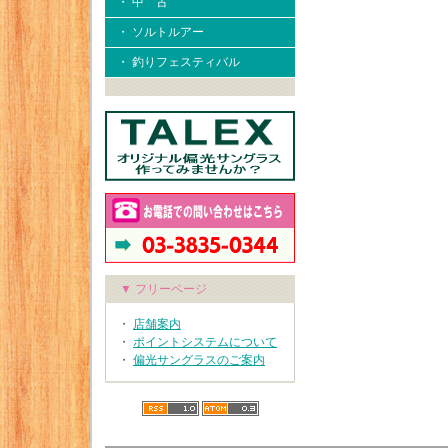
・ 中 古
・ ソルトルアー
・ 釣りフェスティバル
▼ フリーページ
・
店舗案内
・
ポイントシステムについて
・
偏光サングラスのご案内