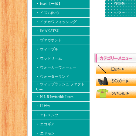
・ issei 【一誠】
・ 在庫数
・ カラー
・ イズム(ism)
・ イチカワフィッシング
・ IMAKATSU
・ ヴァガボンド
・ ウィーブル
・ ウッドリーム
・ ウォーカーウォーカー
・ ウォーターランド
・ ウィップラッシュ ファクト
リー
・ N.L.R Invincible Lures
・ H.Way
・ エレメンツ
・ エコギア
・ エドモン