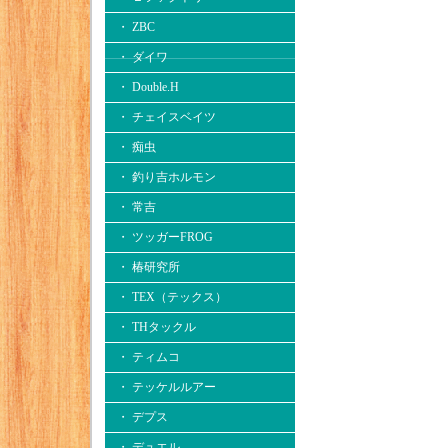
・ ZBC
・ ダイワ
・ Double.H
・ チェイスベイツ
・ 痴虫
・ 釣り吉ホルモン
・ 常吉
・ ツッガーFROG
・ 椿研究所
・ TEX（テックス）
・ THタックル
・ ティムコ
・ テッケルルアー
・ デプス
・ デュエル