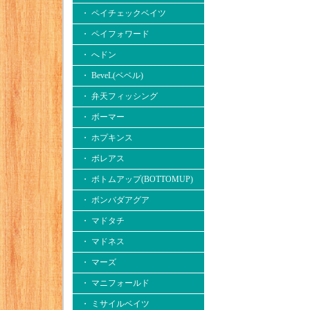
・ ペイチェックベイツ
・ ペイフォワード
・ へドン
・ BeveL(ベベル)
・ 弁天フィッシング
・ ボーマー
・ ホプキンス
・ ボレアス
・ ボトムアップ(BOTTOMUP)
・ ボンバダアグア
・ マドタチ
・ マドネス
・ マーズ
・ マニフォールド
・ ミサイルベイツ