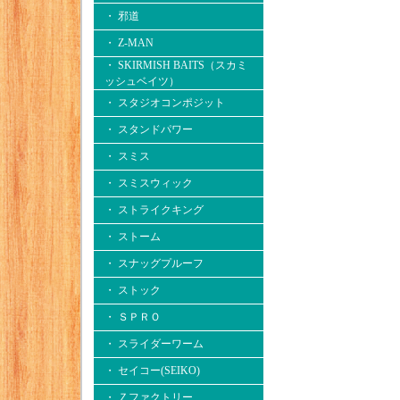
・ 邪道
・ Z-MAN
・ SKIRMISH BAITS（スカミ
ッシュベイツ）
・ スタジオコンポジット
・ スタンドパワー
・ スミス
・ スミスウィック
・ ストライクキング
・ ストーム
・ スナッグプルーフ
・ ストック
・ ＳＰＲＯ
・ スライダーワーム
・ セイコー(SEIKO)
・ Ｚファクトリー