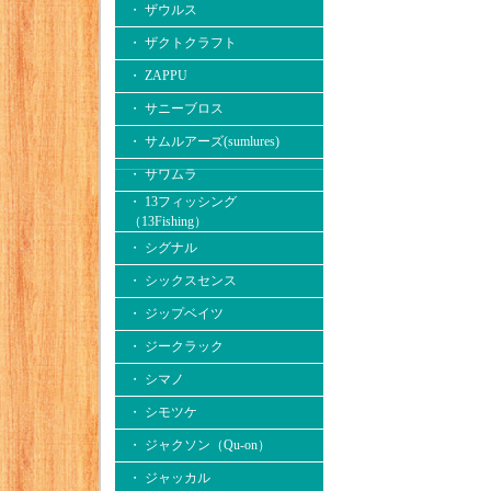
・ ザウルス
・ ザクトクラフト
・ ZAPPU
・ サニーブロス
・ サムルアーズ(sumlures)
・ サワムラ
・ 13フィッシング
（13Fishing）
・ シグナル
・ シックスセンス
・ ジップベイツ
・ ジークラック
・ シマノ
・ シモツケ
・ ジャクソン（Qu-on）
・ ジャッカル