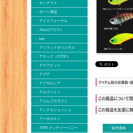
・ サングラス
・ ボート用品
・ アイスフォーゲル
・ Abyss(アビス）
・ ima
・ アイランドオリジナル
・ アチック（ATTIC）
・ アクアビット
・ アグア
・ アブガルシア
・ アルフハイト
・ アユムプロダクト
・ アンクルジョッシュ
・ アーボガスト
・ AHPLマッディーバニー
・ 販売価格