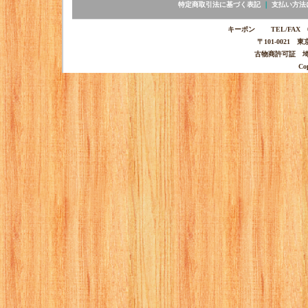
特定商取引法に基づく表記
｜
支払い方法
キーポン TEL/FAX 03-
〒101-0021 
古物商許可証 埼玉
Co