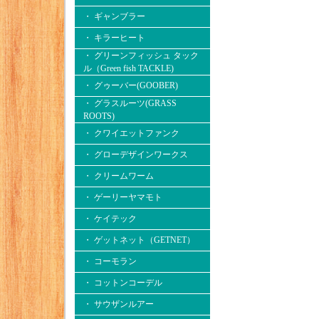
・ ギャンブラー
・ キラーヒート
・ グリーンフィッシュ タック
ル（Green fish TACKLE)
・ グゥーバー(GOOBER)
・ グラスルーツ(GRASS
ROOTS)
・ クワイエットファンク
・ グローデザインワークス
・ クリームワーム
・ ゲーリーヤマモト
・ ケイテック
・ ゲットネット（GETNET）
・ コーモラン
・ コットンコーデル
・ サウザンルアー