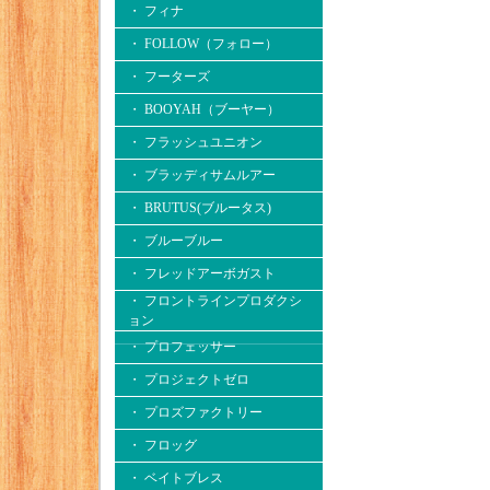
・ フィナ
・ FOLLOW（フォロー）
・ フーターズ
・ BOOYAH（ブーヤー）
・ フラッシュユニオン
・ ブラッディサムルアー
・ BRUTUS(ブルータス)
・ ブルーブルー
・ フレッドアーボガスト
・ フロントラインプロダクシ
ョン
・ プロフェッサー
・ プロジェクトゼロ
・ プロズファクトリー
・ フロッグ
・ ベイトブレス