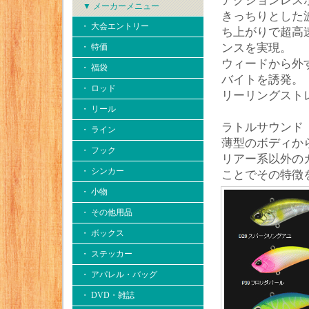
アクションレス
▼ メーカーメニュー
きっちりとした
・ 大会エントリー
ち上がりで超高
ンスを実現。
・ 特価
ウィードから外
・ 福袋
バイトを誘発。
・ ロッド
リーリングスト
・ リール
ラトルサウンド
・ ライン
薄型のボディか
・ フック
リアー系以外の
・ シンカー
ことでその特徴
・ 小物
・ その他用品
・ ボックス
・ ステッカー
・ アパレル・バッグ
・ DVD・雑誌