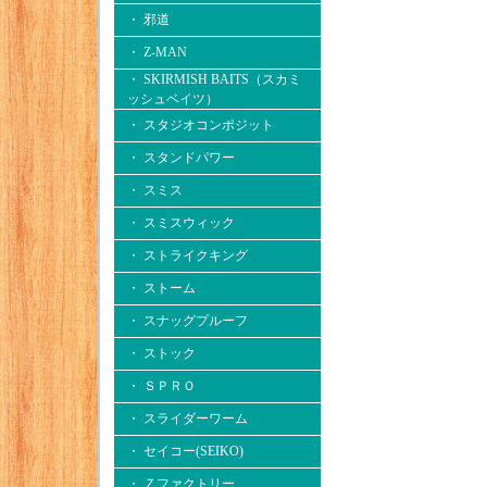
・ 邪道
・ Z-MAN
・ SKIRMISH BAITS（スカミ
ッシュベイツ）
・ スタジオコンポジット
・ スタンドパワー
・ スミス
・ スミスウィック
・ ストライクキング
・ ストーム
・ スナッグプルーフ
・ ストック
・ ＳＰＲＯ
・ スライダーワーム
・ セイコー(SEIKO)
・ Ｚファクトリー