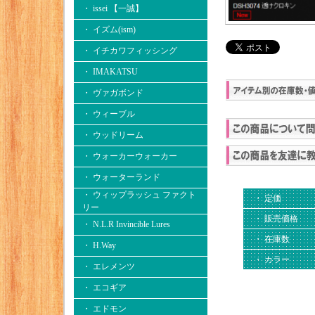
・ issei 【一誠】
・ イズム(ism)
・ イチカワフィッシング
・ IMAKATSU
・ ヴァガボンド
・ ウィーブル
・ ウッドリーム
・ ウォーカーウォーカー
・ ウォーターランド
・ ウィップラッシュ ファクト
・ 定価
リー
・ 販売価格
・ N.L.R Invincible Lures
・ 在庫数
・ H.Way
・ カラー
・ エレメンツ
・ エコギア
・ エドモン