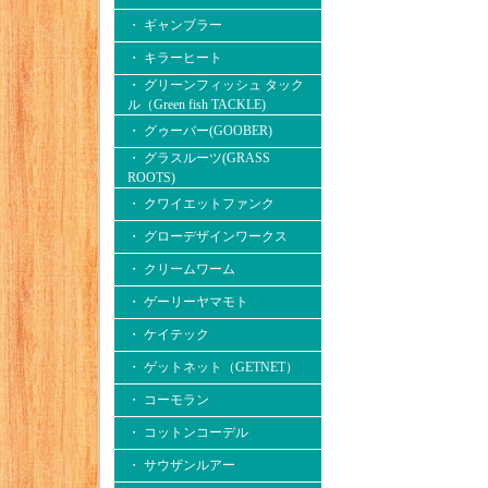
・ ギャンブラー
・ キラーヒート
・ グリーンフィッシュ タック
ル（Green fish TACKLE)
・ グゥーバー(GOOBER)
・ グラスルーツ(GRASS
ROOTS)
・ クワイエットファンク
・ グローデザインワークス
・ クリームワーム
・ ゲーリーヤマモト
・ ケイテック
・ ゲットネット（GETNET）
・ コーモラン
・ コットンコーデル
・ サウザンルアー