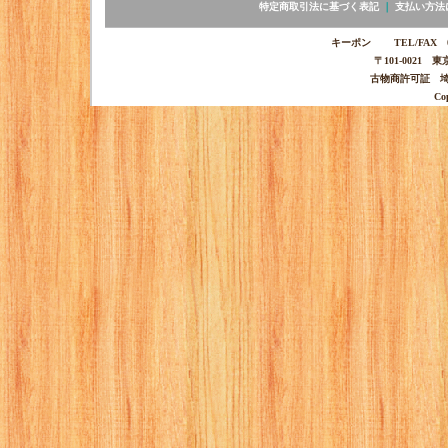
特定商取引法に基づく表記
｜
支払い方法
キーポン TEL/FAX 03-
〒101-0021 
古物商許可証 埼玉
Co