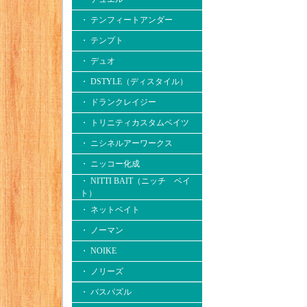
・ テンフィートアンダー
・ テンプト
・ デュオ
・ DSTYLE（ディスタイル）
・ ドランクレイジー
・ トリニティカスタムベイツ
・ ニシネルアーワークス
・ ニッコー化成
・ NITTI BAIT（ニッチ ベイ
ト）
・ ネットベイト
・ ノーマン
・ NOIKE
・ ノリーズ
・ バスパズル