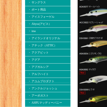
・ サングラス
・ ボート用品
・ アイスフォーゲル
・ Abyss(アビス）
・ ima
・ アイランドオリジナル
・ アチック（ATTIC）
・ アクアビット
・ アグア
・ アブガルシア
・ アルフハイト
・ アユムプロダクト
・ アンクルジョッシュ
・ アーボガスト
・ AHPLマッディーバニー