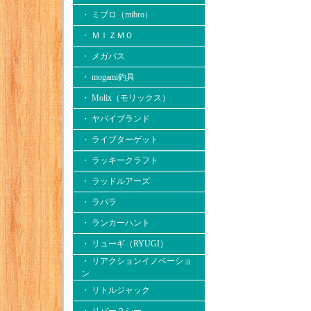
・ ミブロ（mibro）
・ ＭＩＺＭＯ
・ メガバス
・ mogami釣具
・ Molix（モリックス）
・ ヤバイブランド
・ ライブターゲット
・ ラッキークラフト
・ ラッドルアーズ
・ ラパラ
・ ランカーハント
・ リューギ（RYUGI）
・ リアクションイノベーショ
ン
・ リトルジャック