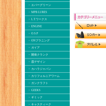
・ エバーグリーン
・ MPB LURES
・ L.T.ワークス
・ ENGINE
・ O.S.P
・ ONプラニング
・ ガイア
・ 開発クランク
・ 霞デザイン
・ カハラジャパン
・ カリフォルニアワーム
・ ガンクラフト
・ GEEKS
・ ギミック
・ キャスティーク