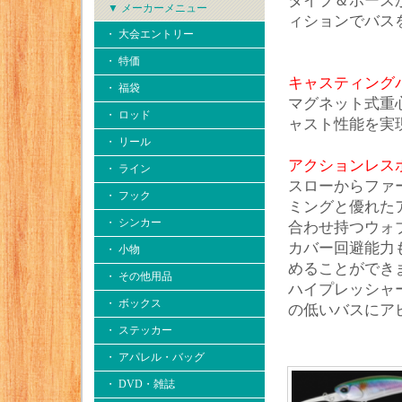
ダイブ＆ポーズ
▼ メーカーメニュー
ィションでバス
・ 大会エントリー
・ 特価
キャスティング
・ 福袋
マグネット式重
・ ロッド
ャスト性能を実
・ リール
アクションレス
・ ライン
スローからファ
・ フック
ミングと優れた
・ シンカー
合わせ持つウォ
カバー回避能力
・ 小物
めることができ
・ その他用品
ハイプレッシャ
・ ボックス
の低いバスにア
・ ステッカー
・ アパレル・バッグ
・ DVD・雑誌