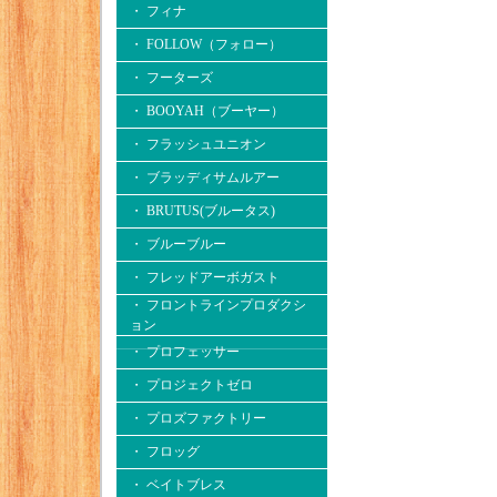
・ フィナ
・ FOLLOW（フォロー）
・ フーターズ
・ BOOYAH（ブーヤー）
・ フラッシュユニオン
・ ブラッディサムルアー
・ BRUTUS(ブルータス)
・ ブルーブルー
・ フレッドアーボガスト
・ フロントラインプロダクシ
ョン
・ プロフェッサー
・ プロジェクトゼロ
・ プロズファクトリー
・ フロッグ
・ ベイトブレス