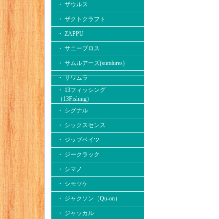
・ ザウルス
・ ザクトクラフト
・ ZAPPU
・ サニーブロス
・ サムルアーズ(sumlures)
・ サワムラ
・ 13フィッシング
（13Fishing）
・ シグナル
・ シックスセンス
・ ジップベイツ
・ ジークラック
・ シマノ
・ シモツケ
・ ジャクソン（Qu-on）
・ ジャッカル