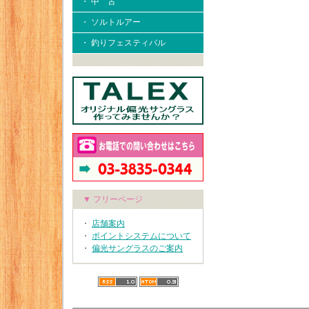
・ 中 古
・ ソルトルアー
・ 釣りフェスティバル
▼ フリーページ
・
店舗案内
・
ポイントシステムについて
・
偏光サングラスのご案内