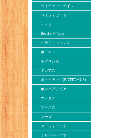
・ ペイチェックベイツ
・ ペイフォワード
・ へドン
・ BeveL(ベベル)
・ 弁天フィッシング
・ ボーマー
・ ホプキンス
・ ボレアス
・ ボトムアップ(BOTTOMUP)
・ ボンバダアグア
・ マドタチ
・ マドネス
・ マーズ
・ マニフォールド
・ ミサイルベイツ