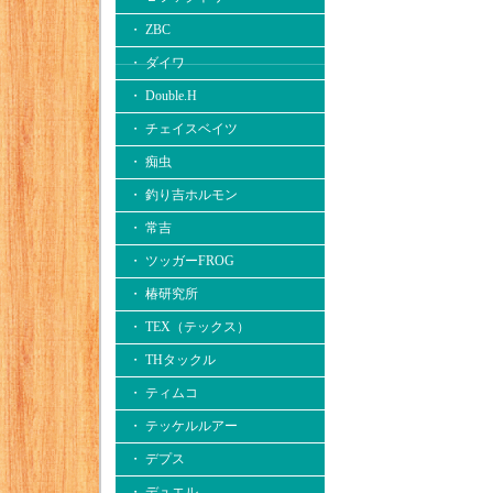
・ ZBC
・ ダイワ
・ Double.H
・ チェイスベイツ
・ 痴虫
・ 釣り吉ホルモン
・ 常吉
・ ツッガーFROG
・ 椿研究所
・ TEX（テックス）
・ THタックル
・ ティムコ
・ テッケルルアー
・ デプス
・ デュエル