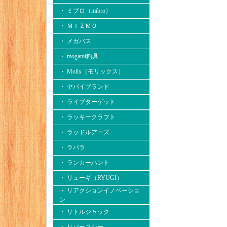
・ ミブロ（mibro）
・ ＭＩＺＭＯ
・ メガバス
・ mogami釣具
・ Molix（モリックス）
・ ヤバイブランド
・ ライブターゲット
・ ラッキークラフト
・ ラッドルアーズ
・ ラパラ
・ ランカーハント
・ リューギ（RYUGI）
・ リアクションイノベーショ
ン
・ リトルジャック