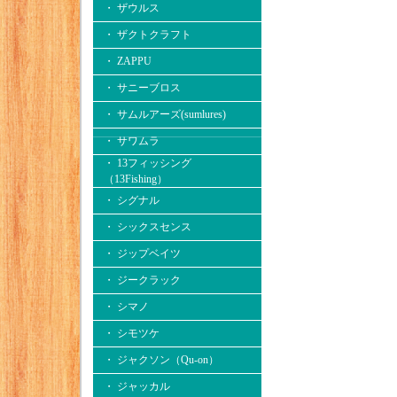
・ ザウルス
・ ザクトクラフト
・ ZAPPU
・ サニーブロス
・ サムルアーズ(sumlures)
・ サワムラ
・ 13フィッシング
（13Fishing）
・ シグナル
・ シックスセンス
・ ジップベイツ
・ ジークラック
・ シマノ
・ シモツケ
・ ジャクソン（Qu-on）
・ ジャッカル