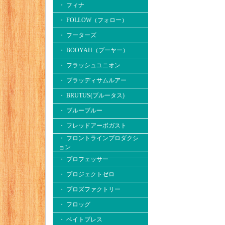
・ フィナ
・ FOLLOW（フォロー）
・ フーターズ
・ BOOYAH（ブーヤー）
・ フラッシュユニオン
・ ブラッディサムルアー
・ BRUTUS(ブルータス)
・ ブルーブルー
・ フレッドアーボガスト
・ フロントラインプロダクシ
ョン
・ プロフェッサー
・ プロジェクトゼロ
・ プロズファクトリー
・ フロッグ
・ ベイトブレス