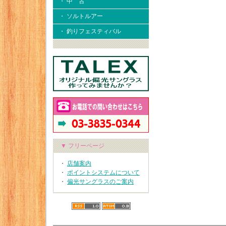
・ 中 古
・ ソルトルアー
・ 釣りフェスティバル
▼ フリーページ
・
店舗案内
・
ポイントシステムについて
・
偏光サングラスのご案内