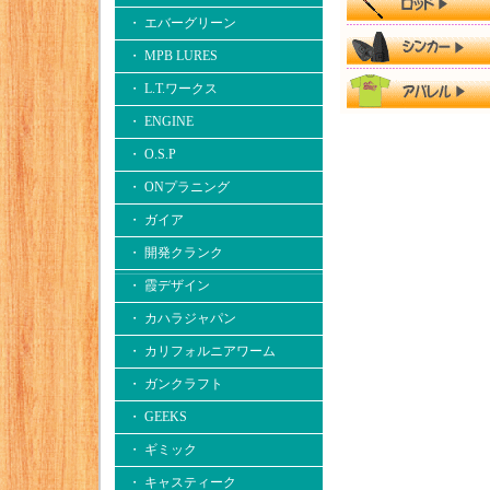
・ エバーグリーン
・ MPB LURES
・ L.T.ワークス
・ ENGINE
・ O.S.P
・ ONプラニング
・ ガイア
・ 開発クランク
・ 霞デザイン
・ カハラジャパン
・ カリフォルニアワーム
・ ガンクラフト
・ GEEKS
・ ギミック
・ キャスティーク