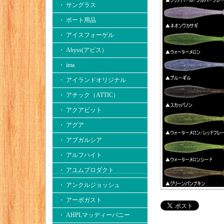
・ サングラス
・ ボート用品
・ アイスフォーゲル
・ Abyss(アビス）
・ ima
・ アイランドオリジナル
・ アチック（ATTIC）
・ アクアビット
・ アグア
・ アブガルシア
・ アルフハイト
・ アユムプロダクト
・ アンクルジョッシュ
・ アーボガスト
・ AHPLマッディーバニー