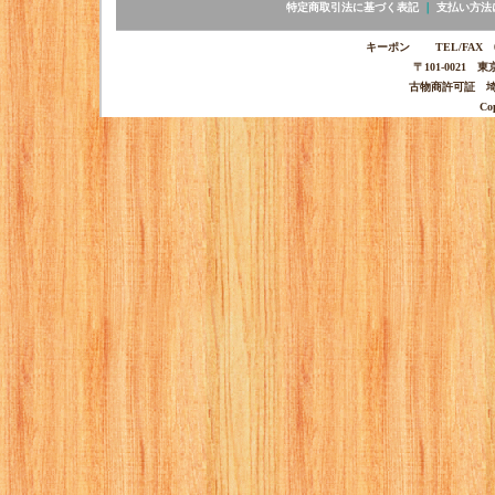
特定商取引法に基づく表記
｜
支払い方法
キーポン TEL/FAX 03-
〒101-0021 
古物商許可証 埼玉
Co