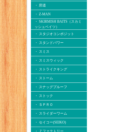
・ 邪道
・ Z-MAN
・ SKIRMISH BAITS（スカミ
ッシュベイツ）
・ スタジオコンポジット
・ スタンドパワー
・ スミス
・ スミスウィック
・ ストライクキング
・ ストーム
・ スナッグプルーフ
・ ストック
・ ＳＰＲＯ
・ スライダーワーム
・ セイコー(SEIKO)
・ Ｚファクトリー