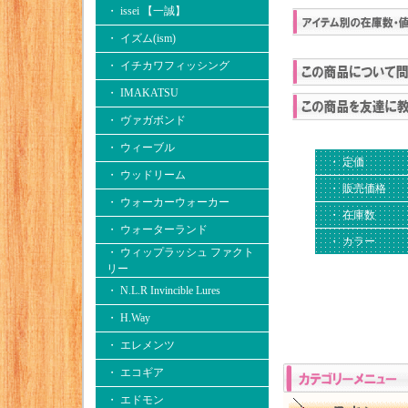
・ issei 【一誠】
・ イズム(ism)
・ イチカワフィッシング
・ IMAKATSU
・ ヴァガボンド
・ ウィーブル
・ 定価
・ ウッドリーム
・ 販売価格
・ ウォーカーウォーカー
・ 在庫数
・ ウォーターランド
・ カラー
・ ウィップラッシュ ファクト
リー
・ N.L.R Invincible Lures
・ H.Way
・ エレメンツ
・ エコギア
・ エドモン