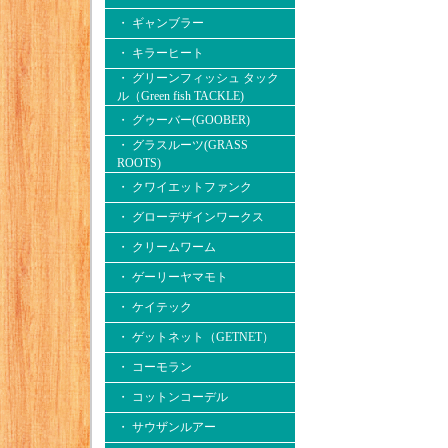
・ ギャンブラー
・ キラーヒート
・ グリーンフィッシュ タック
ル（Green fish TACKLE)
・ グゥーバー(GOOBER)
・ グラスルーツ(GRASS
ROOTS)
・ クワイエットファンク
・ グローデザインワークス
・ クリームワーム
・ ゲーリーヤマモト
・ ケイテック
・ ゲットネット（GETNET）
・ コーモラン
・ コットンコーデル
・ サウザンルアー