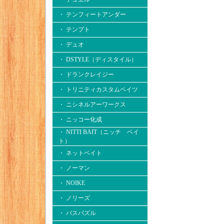
・ テンフィートアンダー
・ テンプト
・ デュオ
・ DSTYLE（ディスタイル）
・ ドランクレイジー
・ トリニティカスタムベイツ
・ ニシネルアーワークス
・ ニッコー化成
・ NITTI BAIT（ニッチ ベイ
ト）
・ ネットベイト
・ ノーマン
・ NOIKE
・ ノリーズ
・ バスパズル