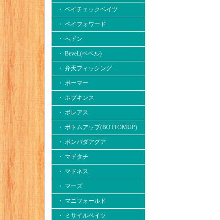
・ ペイチェックベイツ
・ ペイフォワード
・ へドン
・ BeveL(ベベル)
・ 弁天フィッシング
・ ボーマー
・ ホプキンス
・ ボレアス
・ ボトムアップ(BOTTOMUP)
・ ボンバダアグア
・ マドタチ
・ マドネス
・ マーズ
・ マニフォールド
・ ミサイルベイツ