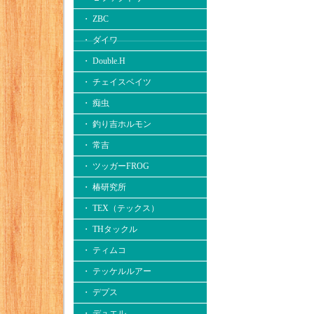
・ ZBC
・ ダイワ
・ Double.H
・ チェイスベイツ
・ 痴虫
・ 釣り吉ホルモン
・ 常吉
・ ツッガーFROG
・ 椿研究所
・ TEX（テックス）
・ THタックル
・ ティムコ
・ テッケルルアー
・ デプス
・ デュエル