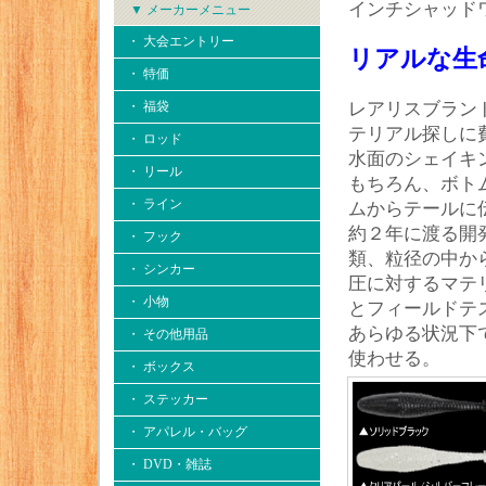
インチシャッド
▼ メーカーメニュー
・ 大会エントリー
リアルな生
・ 特価
・ 福袋
レアリスブラン
テリアル探しに
・ ロッド
水面のシェイキ
・ リール
もちろん、ボト
・ ライン
ムからテールに
約２年に渡る開
・ フック
類、粒径の中か
・ シンカー
圧に対するマテ
・ 小物
とフィールドテ
あらゆる状況下
・ その他用品
使わせる。
・ ボックス
・ ステッカー
・ アパレル・バッグ
・ DVD・雑誌