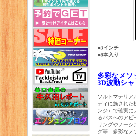
■3インチ
■8本入り
多彩なメソ
3D波動シ
ソルトマテリア
ディに施された
ンジ）で確実に
るバスへのアピ
リングやノーシ
グ等、多彩なメ