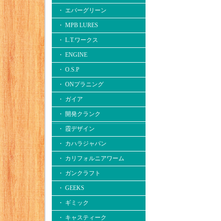
・ エバーグリーン
・ MPB LURES
・ L.T.ワークス
・ ENGINE
・ O.S.P
・ ONプラニング
・ ガイア
・ 開発クランク
・ 霞デザイン
・ カハラジャパン
・ カリフォルニアワーム
・ ガンクラフト
・ GEEKS
・ ギミック
・ キャスティーク