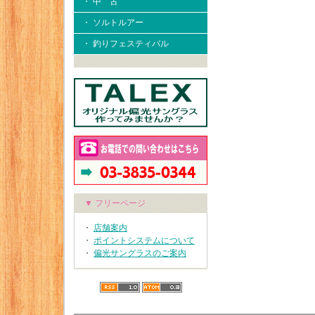
・ 中 古
・ ソルトルアー
・ 釣りフェスティバル
▼ フリーページ
・
店舗案内
・
ポイントシステムについて
・
偏光サングラスのご案内