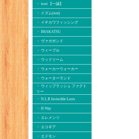
・ issei 【一誠】
・ イズム(ism)
・ イチカワフィッシング
・ IMAKATSU
・ ヴァガボンド
・ ウィーブル
・ ウッドリーム
・ ウォーカーウォーカー
・ ウォーターランド
・ ウィップラッシュ ファクト
リー
・ N.L.R Invincible Lures
・ H.Way
・ エレメンツ
・ エコギア
・ エドモン