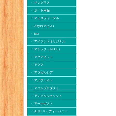
・ サングラス
・ ボート用品
・ アイスフォーゲル
・ Abyss(アビス）
・ ima
・ アイランドオリジナル
・ アチック（ATTIC）
・ アクアビット
・ アグア
・ アブガルシア
・ アルフハイト
・ アユムプロダクト
・ アンクルジョッシュ
・ アーボガスト
・ AHPLマッディーバニー