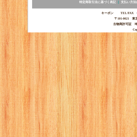
特定商取引法に基づく表記
｜
支払い方法
キーポン TEL/FAX 03-
〒101-0021 
古物商許可証 埼玉
Co