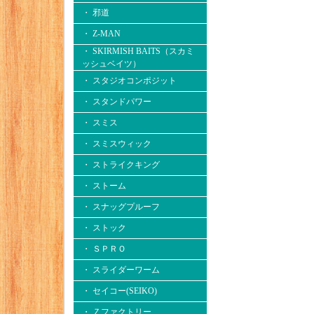
・ 邪道
・ Z-MAN
・ SKIRMISH BAITS（スカミ
ッシュベイツ）
・ スタジオコンポジット
・ スタンドパワー
・ スミス
・ スミスウィック
・ ストライクキング
・ ストーム
・ スナッグプルーフ
・ ストック
・ ＳＰＲＯ
・ スライダーワーム
・ セイコー(SEIKO)
・ Ｚファクトリー