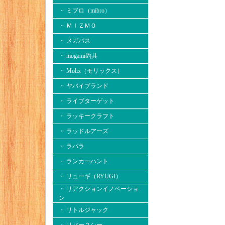
・ ミブロ（mibro）
・ ＭＩＺＭＯ
・ メガバス
・ mogami釣具
・ Molix（モリックス）
・ ヤバイブランド
・ ライブターゲット
・ ラッキークラフト
・ ラッドルアーズ
・ ラパラ
・ ランカーハント
・ リューギ（RYUGI）
・ リアクションイノベーショ
ン
・ リトルジャック