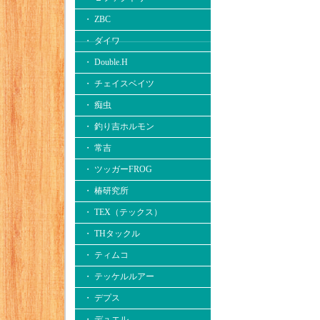
・ ZBC
・ ダイワ
・ Double.H
・ チェイスベイツ
・ 痴虫
・ 釣り吉ホルモン
・ 常吉
・ ツッガーFROG
・ 椿研究所
・ TEX（テックス）
・ THタックル
・ ティムコ
・ テッケルルアー
・ デプス
・ デュエル