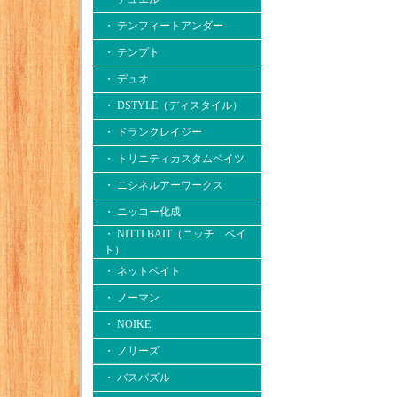
・ テンフィートアンダー
・ テンプト
・ デュオ
・ DSTYLE（ディスタイル）
・ ドランクレイジー
・ トリニティカスタムベイツ
・ ニシネルアーワークス
・ ニッコー化成
・ NITTI BAIT（ニッチ ベイ
ト）
・ ネットベイト
・ ノーマン
・ NOIKE
・ ノリーズ
・ バスパズル