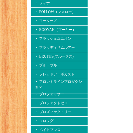
・ フィナ
・ FOLLOW（フォロー）
・ フーターズ
・ BOOYAH（ブーヤー）
・ フラッシュユニオン
・ ブラッディサムルアー
・ BRUTUS(ブルータス)
・ ブルーブルー
・ フレッドアーボガスト
・ フロントラインプロダクシ
ョン
・ プロフェッサー
・ プロジェクトゼロ
・ プロズファクトリー
・ フロッグ
・ ベイトブレス