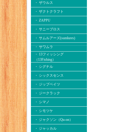
・ ザウルス
・ ザクトクラフト
・ ZAPPU
・ サニーブロス
・ サムルアーズ(sumlures)
・ サワムラ
・ 13フィッシング
（13Fishing）
・ シグナル
・ シックスセンス
・ ジップベイツ
・ ジークラック
・ シマノ
・ シモツケ
・ ジャクソン（Qu-on）
・ ジャッカル