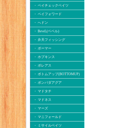
・ ペイチェックベイツ
・ ペイフォワード
・ へドン
・ BeveL(ベベル)
・ 弁天フィッシング
・ ボーマー
・ ホプキンス
・ ボレアス
・ ボトムアップ(BOTTOMUP)
・ ボンバダアグア
・ マドタチ
・ マドネス
・ マーズ
・ マニフォールド
・ ミサイルベイツ