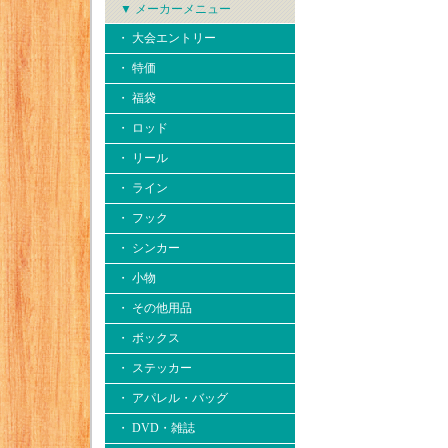
▼ メーカーメニュー
・ 大会エントリー
・ 特価
・ 福袋
・ ロッド
・ リール
・ ライン
・ フック
・ シンカー
・ 小物
・ その他用品
・ ボックス
・ ステッカー
・ アパレル・バッグ
・ DVD・雑誌