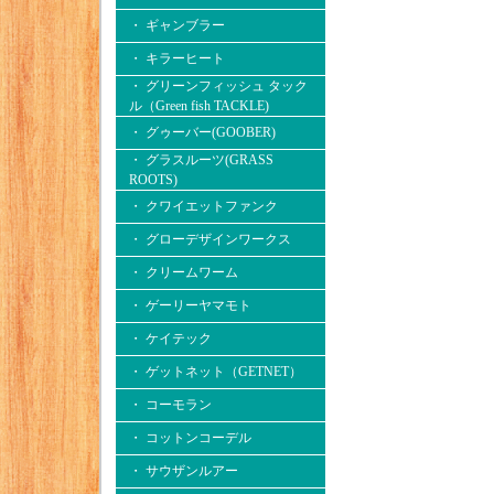
・ ギャンブラー
・ キラーヒート
・ グリーンフィッシュ タック
ル（Green fish TACKLE)
・ グゥーバー(GOOBER)
・ グラスルーツ(GRASS
ROOTS)
・ クワイエットファンク
・ グローデザインワークス
・ クリームワーム
・ ゲーリーヤマモト
・ ケイテック
・ ゲットネット（GETNET）
・ コーモラン
・ コットンコーデル
・ サウザンルアー