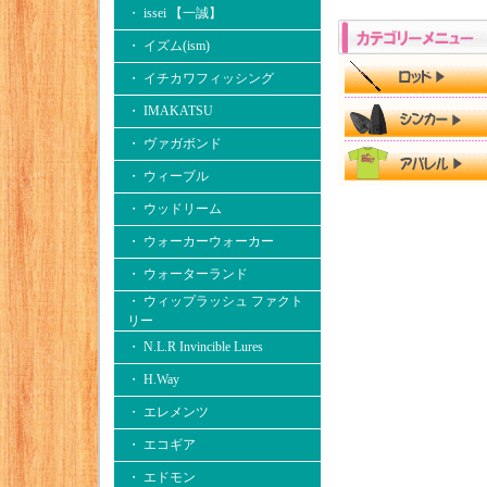
・ issei 【一誠】
・ イズム(ism)
・ イチカワフィッシング
・ IMAKATSU
・ ヴァガボンド
・ ウィーブル
・ ウッドリーム
・ ウォーカーウォーカー
・ ウォーターランド
・ ウィップラッシュ ファクト
リー
・ N.L.R Invincible Lures
・ H.Way
・ エレメンツ
・ エコギア
・ エドモン