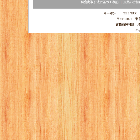
特定商取引法に基づく表記
｜
支払い方法
キーポン TEL/FAX 03-
〒101-0021 
古物商許可証 埼玉
Co