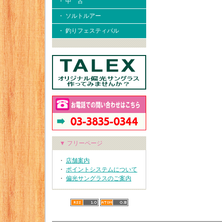
・ 中 古
・ ソルトルアー
・ 釣りフェスティバル
▼ フリーページ
・
店舗案内
・
ポイントシステムについて
・
偏光サングラスのご案内