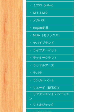
・ ミブロ（mibro）
・ ＭＩＺＭＯ
・ メガバス
・ mogami釣具
・ Molix（モリックス）
・ ヤバイブランド
・ ライブターゲット
・ ラッキークラフト
・ ラッドルアーズ
・ ラパラ
・ ランカーハント
・ リューギ（RYUGI）
・ リアクションイノベーショ
ン
・ リトルジャック