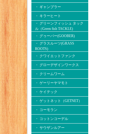
・ ギャンブラー
・ キラーヒート
・ グリーンフィッシュ タック
ル（Green fish TACKLE)
・ グゥーバー(GOOBER)
・ グラスルーツ(GRASS
ROOTS)
・ クワイエットファンク
・ グローデザインワークス
・ クリームワーム
・ ゲーリーヤマモト
・ ケイテック
・ ゲットネット（GETNET）
・ コーモラン
・ コットンコーデル
・ サウザンルアー