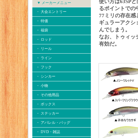
使い方は63S
▼ メーカーメニュー
るポイントでの
・ 大会エントリー
77ミリの存在
・ 特価
ギュラーアクシ
んでしまう。
・ 福袋
なお、トゥィッ
・ ロッド
有効だ。
・ リール
・ ライン
・ フック
・ シンカー
・ 小物
・ その他用品
・ ボックス
・ ステッカー
・ アパレル・バッグ
・ DVD・雑誌