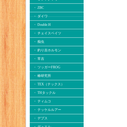
・ ZBC
・ ダイワ
・ Double.H
・ チェイスベイツ
・ 痴虫
・ 釣り吉ホルモン
・ 常吉
・ ツッガーFROG
・ 椿研究所
・ TEX（テックス）
・ THタックル
・ ティムコ
・ テッケルルアー
・ デプス
・ デュエル