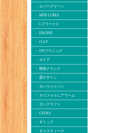
・ エバーグリーン
・ MPB LURES
・ L.T.ワークス
・ ENGINE
・ O.S.P
・ ONプラニング
・ ガイア
・ 開発クランク
・ 霞デザイン
・ カハラジャパン
・ カリフォルニアワーム
・ ガンクラフト
・ GEEKS
・ ギミック
・ キャスティーク