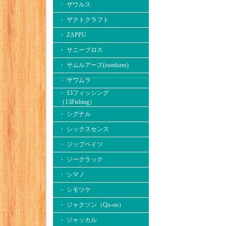
・ ザウルス
・ ザクトクラフト
・ ZAPPU
・ サニーブロス
・ サムルアーズ(sumlures)
・ サワムラ
・ 13フィッシング
（13Fishing）
・ シグナル
・ シックスセンス
・ ジップベイツ
・ ジークラック
・ シマノ
・ シモツケ
・ ジャクソン（Qu-on）
・ ジャッカル