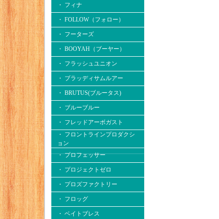
・ フィナ
・ FOLLOW（フォロー）
・ フーターズ
・ BOOYAH（ブーヤー）
・ フラッシュユニオン
・ ブラッディサムルアー
・ BRUTUS(ブルータス)
・ ブルーブルー
・ フレッドアーボガスト
・ フロントラインプロダクシ
ョン
・ プロフェッサー
・ プロジェクトゼロ
・ プロズファクトリー
・ フロッグ
・ ベイトブレス