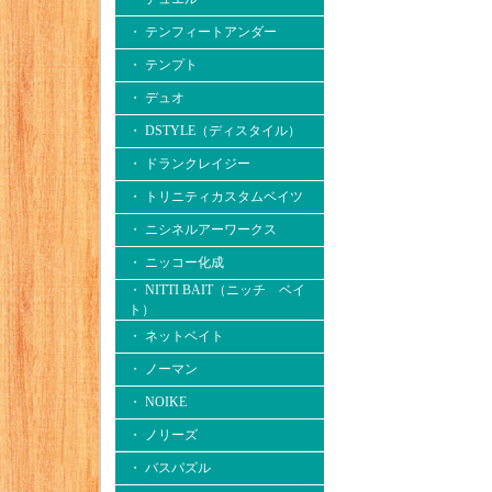
・ テンフィートアンダー
・ テンプト
・ デュオ
・ DSTYLE（ディスタイル）
・ ドランクレイジー
・ トリニティカスタムベイツ
・ ニシネルアーワークス
・ ニッコー化成
・ NITTI BAIT（ニッチ ベイ
ト）
・ ネットベイト
・ ノーマン
・ NOIKE
・ ノリーズ
・ バスパズル