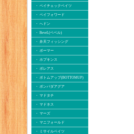
・ ペイチェックベイツ
・ ペイフォワード
・ へドン
・ BeveL(ベベル)
・ 弁天フィッシング
・ ボーマー
・ ホプキンス
・ ボレアス
・ ボトムアップ(BOTTOMUP)
・ ボンバダアグア
・ マドタチ
・ マドネス
・ マーズ
・ マニフォールド
・ ミサイルベイツ