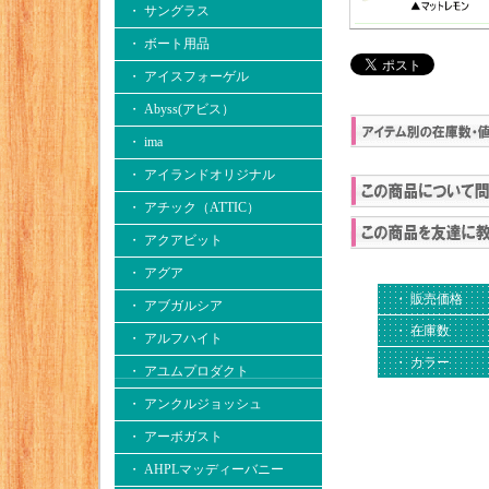
・ サングラス
・ ボート用品
・ アイスフォーゲル
・ Abyss(アビス）
・ ima
・ アイランドオリジナル
・ アチック（ATTIC）
・ アクアビット
・ アグア
・ 販売価格
・ アブガルシア
・ 在庫数
・ アルフハイト
・ カラー
・ アユムプロダクト
・ アンクルジョッシュ
・ アーボガスト
・ AHPLマッディーバニー