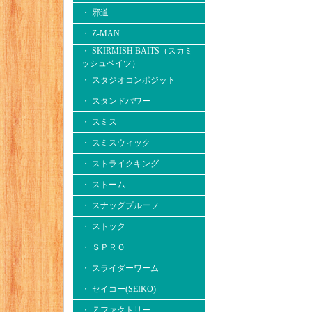
・ 邪道
・ Z-MAN
・ SKIRMISH BAITS（スカミ
ッシュベイツ）
・ スタジオコンポジット
・ スタンドパワー
・ スミス
・ スミスウィック
・ ストライクキング
・ ストーム
・ スナッグプルーフ
・ ストック
・ ＳＰＲＯ
・ スライダーワーム
・ セイコー(SEIKO)
・ Ｚファクトリー