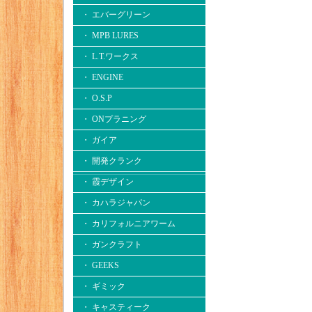
・ エバーグリーン
・ MPB LURES
・ L.T.ワークス
・ ENGINE
・ O.S.P
・ ONプラニング
・ ガイア
・ 開発クランク
・ 霞デザイン
・ カハラジャパン
・ カリフォルニアワーム
・ ガンクラフト
・ GEEKS
・ ギミック
・ キャスティーク