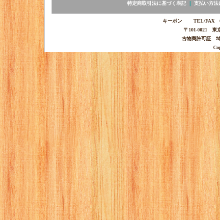
特定商取引法に基づく表記
｜
支払い方法
キーポン TEL/FAX 03-
〒101-0021 
古物商許可証 埼玉
Co