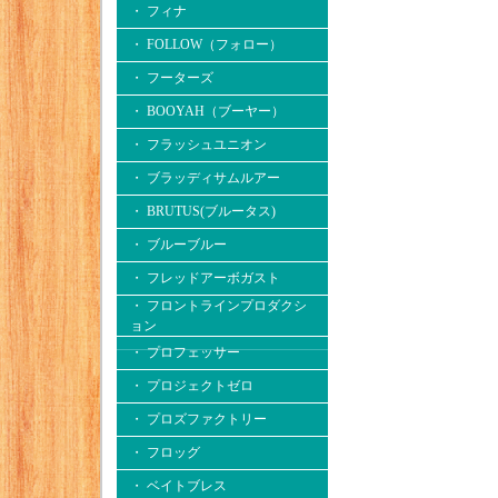
・ フィナ
・ FOLLOW（フォロー）
・ フーターズ
・ BOOYAH（ブーヤー）
・ フラッシュユニオン
・ ブラッディサムルアー
・ BRUTUS(ブルータス)
・ ブルーブルー
・ フレッドアーボガスト
・ フロントラインプロダクシ
ョン
・ プロフェッサー
・ プロジェクトゼロ
・ プロズファクトリー
・ フロッグ
・ ベイトブレス