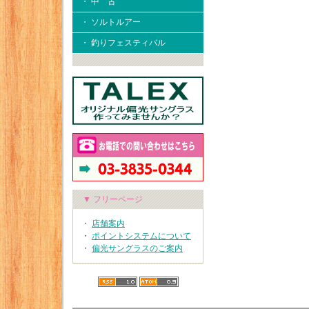
・ 中 古
・ ソルトルアー
・ 釣りフェスティバル
▼ フリーページ
・
店舗案内
・
ポイントシステムについて
・
偏光サングラスのご案内