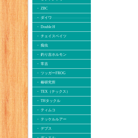
・ ZBC
・ ダイワ
・ Double.H
・ チェイスベイツ
・ 痴虫
・ 釣り吉ホルモン
・ 常吉
・ ツッガーFROG
・ 椿研究所
・ TEX（テックス）
・ THタックル
・ ティムコ
・ テッケルルアー
・ デプス
・ デュエル