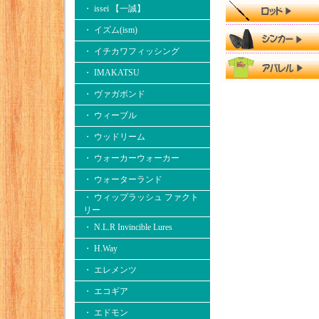
・ issei 【一誠】
・ イズム(ism)
・ イチカワフィッシング
・ IMAKATSU
・ ヴァガボンド
・ ウィーブル
・ ウッドリーム
・ ウォーカーウォーカー
・ ウォーターランド
・ ウィップラッシュ ファクト
リー
・ N.L.R Invincible Lures
・ H.Way
・ エレメンツ
・ エコギア
・ エドモン