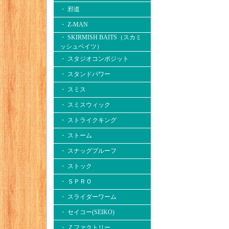
・ 邪道
・ Z-MAN
・ SKIRMISH BAITS（スカミ
ッシュベイツ）
・ スタジオコンポジット
・ スタンドパワー
・ スミス
・ スミスウィック
・ ストライクキング
・ ストーム
・ スナッグプルーフ
・ ストック
・ ＳＰＲＯ
・ スライダーワーム
・ セイコー(SEIKO)
・ Ｚファクトリー