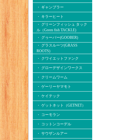
・ ギャンブラー
・ キラーヒート
・ グリーンフィッシュ タック
ル（Green fish TACKLE)
・ グゥーバー(GOOBER)
・ グラスルーツ(GRASS
ROOTS)
・ クワイエットファンク
・ グローデザインワークス
・ クリームワーム
・ ゲーリーヤマモト
・ ケイテック
・ ゲットネット（GETNET）
・ コーモラン
・ コットンコーデル
・ サウザンルアー