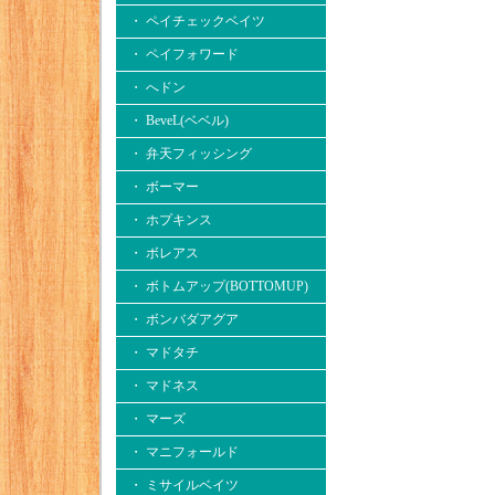
・ ペイチェックベイツ
・ ペイフォワード
・ へドン
・ BeveL(ベベル)
・ 弁天フィッシング
・ ボーマー
・ ホプキンス
・ ボレアス
・ ボトムアップ(BOTTOMUP)
・ ボンバダアグア
・ マドタチ
・ マドネス
・ マーズ
・ マニフォールド
・ ミサイルベイツ