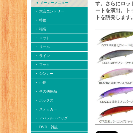
▼ メーカーメニュー
す。さらにロッ
ートを演出。ト
・ 大会エントリー
トを誘発します
・ 特価
・ 福袋
・ ロッド
・ リール
・ ライン
・ フック
・ シンカー
・ 小物
・ その他用品
・ ボックス
・ ステッカー
・ アパレル・バッグ
・ DVD・雑誌