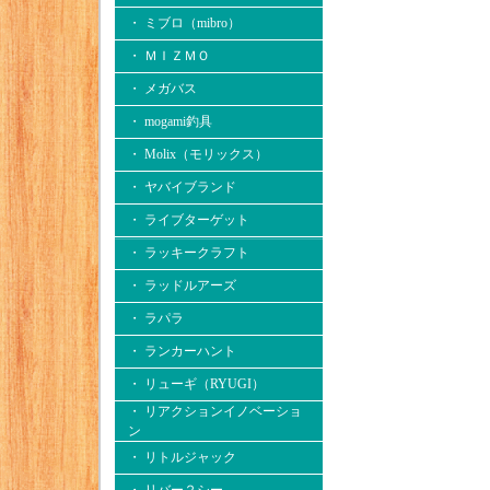
・ ミブロ（mibro）
・ ＭＩＺＭＯ
・ メガバス
・ mogami釣具
・ Molix（モリックス）
・ ヤバイブランド
・ ライブターゲット
・ ラッキークラフト
・ ラッドルアーズ
・ ラパラ
・ ランカーハント
・ リューギ（RYUGI）
・ リアクションイノベーショ
ン
・ リトルジャック