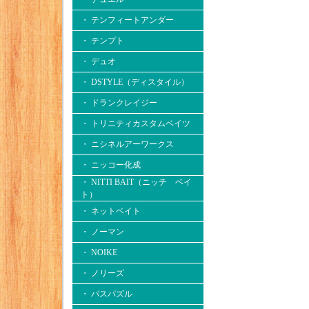
・ テンフィートアンダー
・ テンプト
・ デュオ
・ DSTYLE（ディスタイル）
・ ドランクレイジー
・ トリニティカスタムベイツ
・ ニシネルアーワークス
・ ニッコー化成
・ NITTI BAIT（ニッチ ベイ
ト）
・ ネットベイト
・ ノーマン
・ NOIKE
・ ノリーズ
・ バスパズル