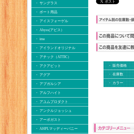
・ サングラス
・ ボート用品
・ アイスフォーゲル
・ Abyss(アビス）
・ ima
・ アイランドオリジナル
・ アチック（ATTIC）
・ 販売価格
・ アクアビット
・ 在庫数
・ アグア
・ カラー
・ アブガルシア
・ アルフハイト
・ アユムプロダクト
・ アンクルジョッシュ
・ アーボガスト
・ AHPLマッディーバニー