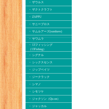
・ ザウルス
・ ザクトクラフト
・ ZAPPU
・ サニーブロス
・ サムルアーズ(sumlures)
・ サワムラ
・ 13フィッシング
（13Fishing）
・ シグナル
・ シックスセンス
・ ジップベイツ
・ ジークラック
・ シマノ
・ シモツケ
・ ジャクソン（Qu-on）
・ ジャッカル