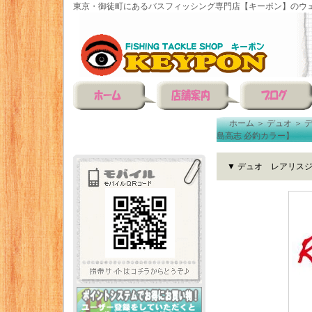
東京・御徒町にあるバスフィッシング専門店【キーポン】のウェ
ホーム
＞
デュオ
＞
島高志 必釣カラー】
▼ デュオ レアリスジ