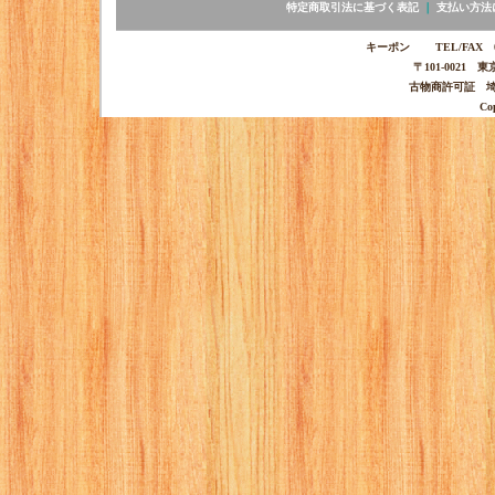
特定商取引法に基づく表記
｜
支払い方法
キーポン TEL/FAX 03-
〒101-0021 
古物商許可証 埼玉
Co