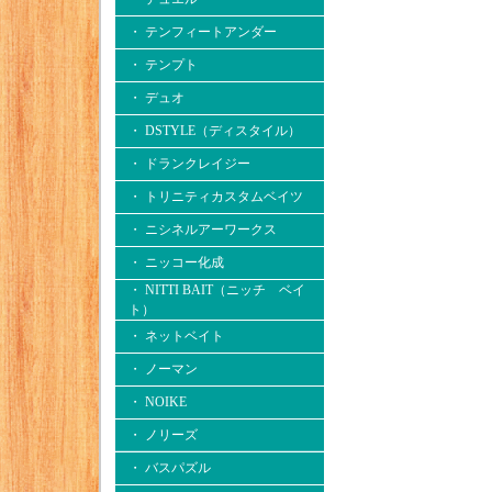
・ テンフィートアンダー
・ テンプト
・ デュオ
・ DSTYLE（ディスタイル）
・ ドランクレイジー
・ トリニティカスタムベイツ
・ ニシネルアーワークス
・ ニッコー化成
・ NITTI BAIT（ニッチ ベイ
ト）
・ ネットベイト
・ ノーマン
・ NOIKE
・ ノリーズ
・ バスパズル