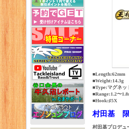
■Length:62mm
■Weight:14.3g
■Type:マグネ
■Range:1.2〜1.
■Hook:♯5X
村田基 
村田基プロデュー