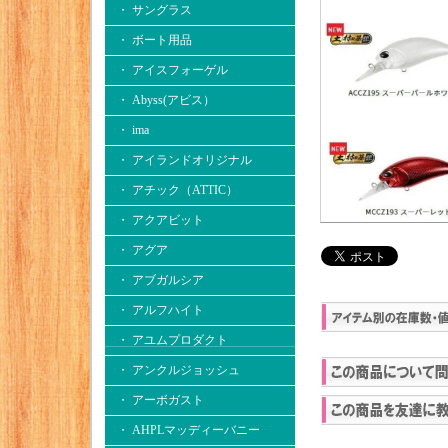
・ サングラス
・ ボート用品
・ アイスフォーゲル
・ Abyss(アビス）
・ ima
・ アイランドオリジナル
・ アチック（ATTIC）
・ アクアビット
・ アグア
・ アブガルシア
・ アルフハイト
・ アユムプロダクト
・ アンクルジョッシュ
・ アーボガスト
・ AHPLマッディーバニー