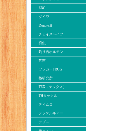
・ ZBC
・ ダイワ
・ Double.H
・ チェイスベイツ
・ 痴虫
・ 釣り吉ホルモン
・ 常吉
・ ツッガーFROG
・ 椿研究所
・ TEX（テックス）
・ THタックル
・ ティムコ
・ テッケルルアー
・ デプス
・ デュエル