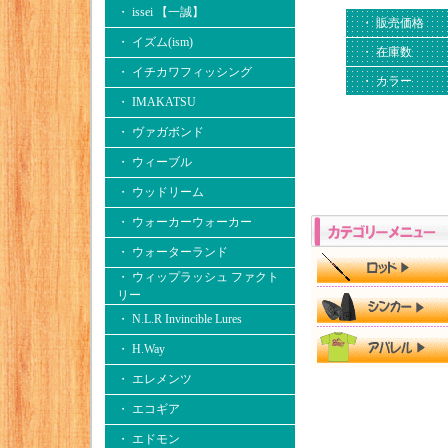
・ issei 【一誠】
・ 販売価格
・ イズム(ism)
・ 在庫数
・ イチカワフィッシング
・ カラー
・ IMAKATSU
・ ヴァガボンド
・ ウィーブル
・ ウッドリーム
・ ウォーカーウォーカー
・ ウォーターランド
・ ウィップラッシュ ファクト
リー
・ N.L.R Invincible Lures
・ H.Way
・ エレメンツ
・ エコギア
・ エドモン