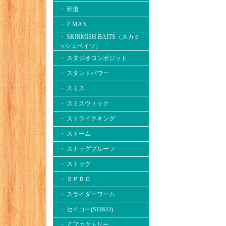
・ 邪道
・ Z-MAN
・ SKIRMISH BAITS（スカミ
ッシュベイツ）
・ スタジオコンポジット
・ スタンドパワー
・ スミス
・ スミスウィック
・ ストライクキング
・ ストーム
・ スナッグプルーフ
・ ストック
・ ＳＰＲＯ
・ スライダーワーム
・ セイコー(SEIKO)
・ Ｚファクトリー