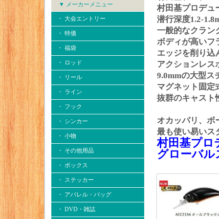
▼ メーカーメニュー
村田基プロデュ
潜行深度1.2-
・ 大会エントリー
一般的なクラン
・ 特価
ボディが高いフ
・ 福袋
エッジを削り込
・ ロッド
アクションレス
9.0mmの大型
・ リール
マグネット固定
・ ライン
抜群のキャスト
・ フック
オカッパリ、ボ
・ シンカー
最も使い易いス
・ 小物
村田基プロ
・ その他用品
グローバル
・ ボックス
・ ステッカー
・ アパレル・バッグ
・ DVD・雑誌