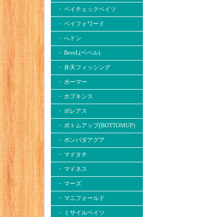
・ ペイチェックベイツ
・ ペイフォワード
・ へドン
・ BeveL(ベベル)
・ 弁天フィッシング
・ ボーマー
・ ホプキンス
・ ボレアス
・ ボトムアップ(BOTTOMUP)
・ ボンバダアグア
・ マドタチ
・ マドネス
・ マーズ
・ マニフォールド
・ ミサイルベイツ