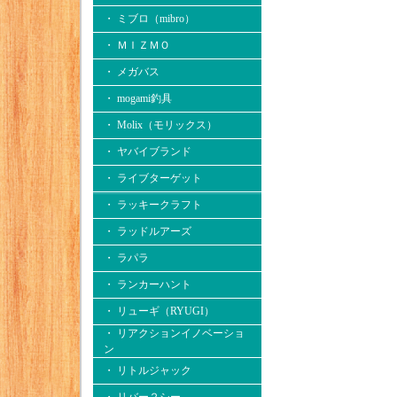
・ ミブロ（mibro）
・ ＭＩＺＭＯ
・ メガバス
・ mogami釣具
・ Molix（モリックス）
・ ヤバイブランド
・ ライブターゲット
・ ラッキークラフト
・ ラッドルアーズ
・ ラパラ
・ ランカーハント
・ リューギ（RYUGI）
・ リアクションイノベーショ
ン
・ リトルジャック