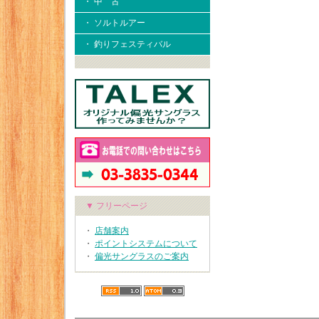
・ 中 古
・ ソルトルアー
・ 釣りフェスティバル
▼ フリーページ
・
店舗案内
・
ポイントシステムについて
・
偏光サングラスのご案内