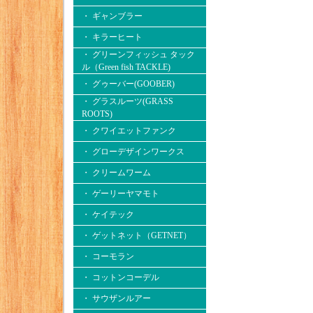
・ ギャンブラー
・ キラーヒート
・ グリーンフィッシュ タック
ル（Green fish TACKLE)
・ グゥーバー(GOOBER)
・ グラスルーツ(GRASS
ROOTS)
・ クワイエットファンク
・ グローデザインワークス
・ クリームワーム
・ ゲーリーヤマモト
・ ケイテック
・ ゲットネット（GETNET）
・ コーモラン
・ コットンコーデル
・ サウザンルアー