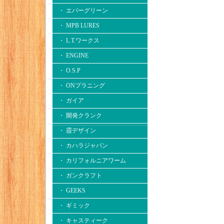
・ エバーグリーン
・ MPB LURES
・ L.T.ワークス
・ ENGINE
・ O.S.P
・ ONプラニング
・ ガイア
・ 開発クランク
・ 霞デザイン
・ カハラジャパン
・ カリフォルニアワーム
・ ガンクラフト
・ GEEKS
・ ギミック
・ キャスティーク