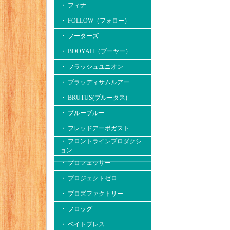
・ フィナ
・ FOLLOW（フォロー）
・ フーターズ
・ BOOYAH（ブーヤー）
・ フラッシュユニオン
・ ブラッディサムルアー
・ BRUTUS(ブルータス)
・ ブルーブルー
・ フレッドアーボガスト
・ フロントラインプロダクシ
ョン
・ プロフェッサー
・ プロジェクトゼロ
・ プロズファクトリー
・ フロッグ
・ ベイトブレス