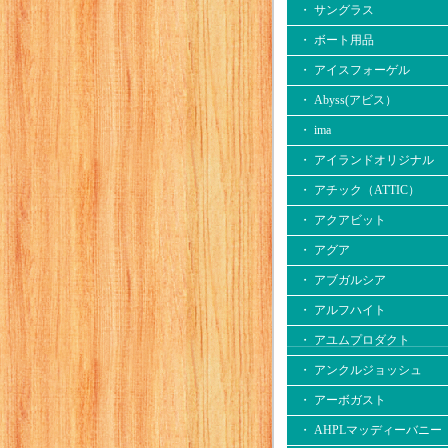
・ サングラス
・ ボート用品
・ アイスフォーゲル
・ Abyss(アビス）
・ ima
・ アイランドオリジナル
・ アチック（ATTIC）
・ アクアビット
・ アグア
・ アブガルシア
・ アルフハイト
・ アユムプロダクト
・ アンクルジョッシュ
・ アーボガスト
・ AHPLマッディーバニー