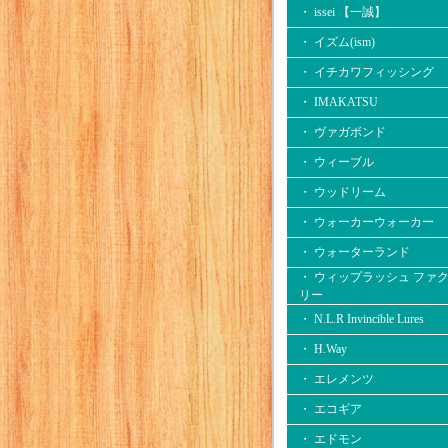
・ issei 【一誠】
・ イズム(ism)
・ イチカワフィッシング
・ IMAKATSU
・ ヴァガボンド
・ ウィーブル
・ ウッドリーム
・ ウォーカーウォーカー
・ ウォーターランド
・ ウィップラッシュ ファ
リー
・ N.L.R Invincible Lures
・ H.Way
・ エレメンツ
・ エコギア
・ エドモン