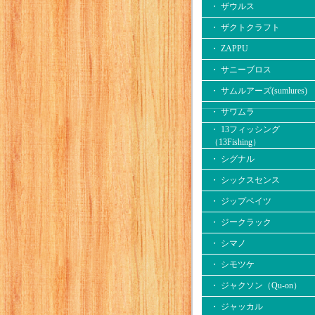
・ ザウルス
・ ザクトクラフト
・ ZAPPU
・ サニーブロス
・ サムルアーズ(sumlures)
・ サワムラ
・ 13フィッシング
（13Fishing）
・ シグナル
・ シックスセンス
・ ジップベイツ
・ ジークラック
・ シマノ
・ シモツケ
・ ジャクソン（Qu-on）
・ ジャッカル