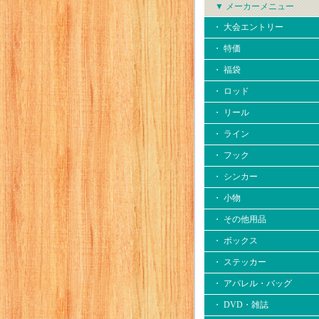
▼ メーカーメニュー
・ 大会エントリー
・ 特価
・ 福袋
・ ロッド
・ リール
・ ライン
・ フック
・ シンカー
・ 小物
・ その他用品
・ ボックス
・ ステッカー
・ アパレル・バッグ
・ DVD・雑誌