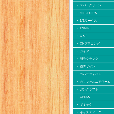
・ エバーグリーン
・ MPB LURES
・ L.T.ワークス
・ ENGINE
・ O.S.P
・ ONプラニング
・ ガイア
・ 開発クランク
・ 霞デザイン
・ カハラジャパン
・ カリフォルニアワーム
・ ガンクラフト
・ GEEKS
・ ギミック
・ キャスティーク