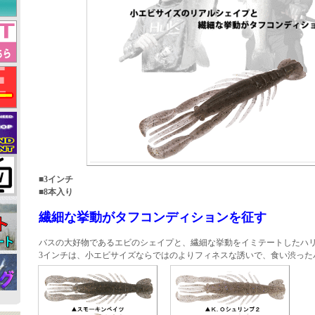
■3インチ
■8本入り
繊細な挙動がタフコンディションを征す
バスの大好物であるエビのシェイプと、繊細な挙動をイミテートしたハ
3インチは、小エビサイズならではのよりフィネスな誘いで、食い渋った