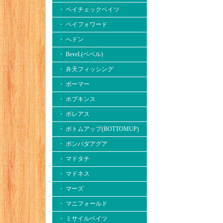
・ ペイチェックベイツ
・ ペイフォワード
・ へドン
・ BeveL(ベベル)
・ 弁天フィッシング
・ ボーマー
・ ホプキンス
・ ボレアス
・ ボトムアップ(BOTTOMUP)
・ ボンバダアグア
・ マドタチ
・ マドネス
・ マーズ
・ マニフォールド
・ ミサイルベイツ