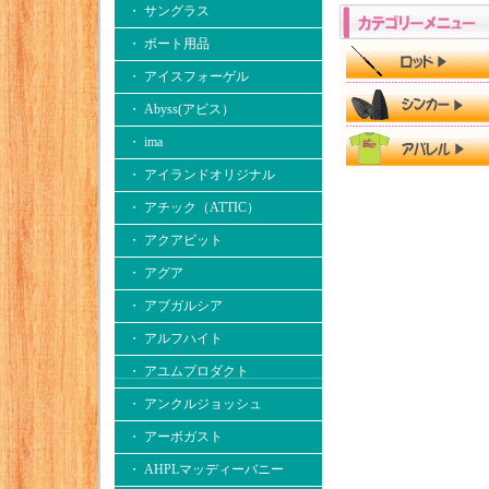
・ サングラス
・ ボート用品
・ アイスフォーゲル
・ Abyss(アビス）
・ ima
・ アイランドオリジナル
・ アチック（ATTIC）
・ アクアビット
・ アグア
・ アブガルシア
・ アルフハイト
・ アユムプロダクト
・ アンクルジョッシュ
・ アーボガスト
・ AHPLマッディーバニー