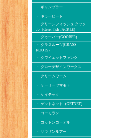
・ ギャンブラー
・ キラーヒート
・ グリーンフィッシュ タック
ル（Green fish TACKLE)
・ グゥーバー(GOOBER)
・ グラスルーツ(GRASS
ROOTS)
・ クワイエットファンク
・ グローデザインワークス
・ クリームワーム
・ ゲーリーヤマモト
・ ケイテック
・ ゲットネット（GETNET）
・ コーモラン
・ コットンコーデル
・ サウザンルアー