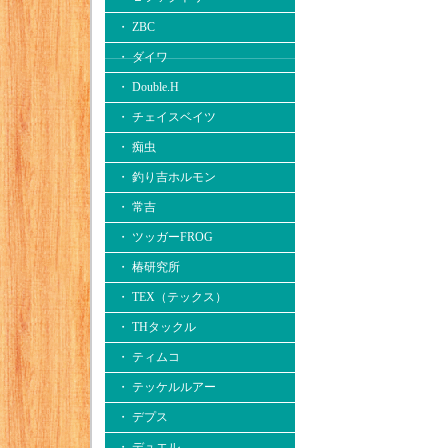
・ ZBC
・ ダイワ
・ Double.H
・ チェイスベイツ
・ 痴虫
・ 釣り吉ホルモン
・ 常吉
・ ツッガーFROG
・ 椿研究所
・ TEX（テックス）
・ THタックル
・ ティムコ
・ テッケルルアー
・ デプス
・ デュエル