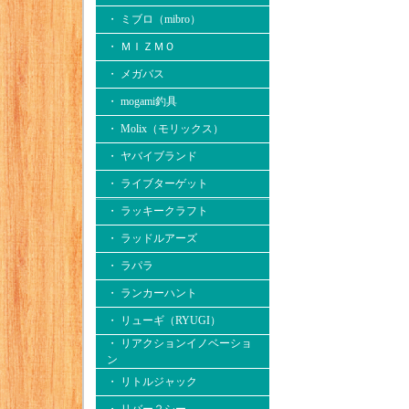
・ ミブロ（mibro）
・ ＭＩＺＭＯ
・ メガバス
・ mogami釣具
・ Molix（モリックス）
・ ヤバイブランド
・ ライブターゲット
・ ラッキークラフト
・ ラッドルアーズ
・ ラパラ
・ ランカーハント
・ リューギ（RYUGI）
・ リアクションイノベーショ
ン
・ リトルジャック