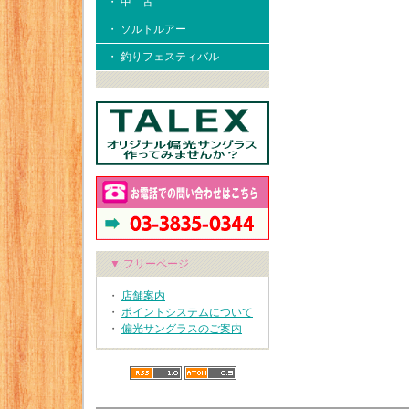
・ 中 古
・ ソルトルアー
・ 釣りフェスティバル
▼ フリーページ
・
店舗案内
・
ポイントシステムについて
・
偏光サングラスのご案内