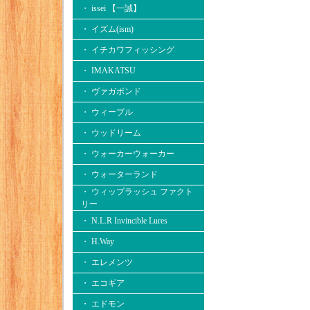
・ issei 【一誠】
・ イズム(ism)
・ イチカワフィッシング
・ IMAKATSU
・ ヴァガボンド
・ ウィーブル
・ ウッドリーム
・ ウォーカーウォーカー
・ ウォーターランド
・ ウィップラッシュ ファクト
リー
・ N.L.R Invincible Lures
・ H.Way
・ エレメンツ
・ エコギア
・ エドモン