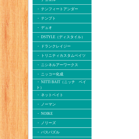
・ テンフィートアンダー
・ テンプト
・ デュオ
・ DSTYLE（ディスタイル）
・ ドランクレイジー
・ トリニティカスタムベイツ
・ ニシネルアーワークス
・ ニッコー化成
・ NITTI BAIT（ニッチ ベイ
ト）
・ ネットベイト
・ ノーマン
・ NOIKE
・ ノリーズ
・ バスパズル