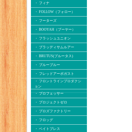
・ フィナ
・ FOLLOW（フォロー）
・ フーターズ
・ BOOYAH（ブーヤー）
・ フラッシュユニオン
・ ブラッディサムルアー
・ BRUTUS(ブルータス)
・ ブルーブルー
・ フレッドアーボガスト
・ フロントラインプロダクシ
ョン
・ プロフェッサー
・ プロジェクトゼロ
・ プロズファクトリー
・ フロッグ
・ ベイトブレス