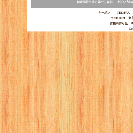
特定商取引法に基づく表記
｜
支払い方法
キーポン TEL/FAX 03-
〒101-0021 
古物商許可証 埼玉
Co