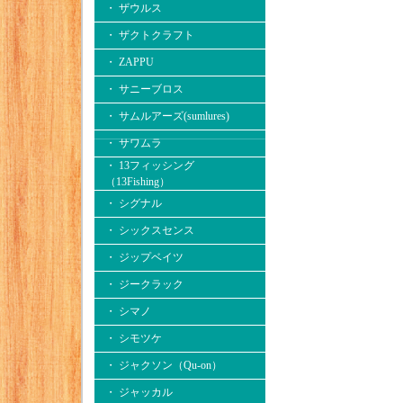
・ ザウルス
・ ザクトクラフト
・ ZAPPU
・ サニーブロス
・ サムルアーズ(sumlures)
・ サワムラ
・ 13フィッシング
（13Fishing）
・ シグナル
・ シックスセンス
・ ジップベイツ
・ ジークラック
・ シマノ
・ シモツケ
・ ジャクソン（Qu-on）
・ ジャッカル