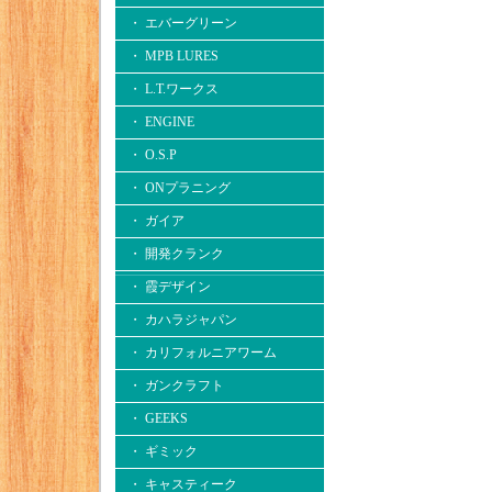
・ エバーグリーン
・ MPB LURES
・ L.T.ワークス
・ ENGINE
・ O.S.P
・ ONプラニング
・ ガイア
・ 開発クランク
・ 霞デザイン
・ カハラジャパン
・ カリフォルニアワーム
・ ガンクラフト
・ GEEKS
・ ギミック
・ キャスティーク