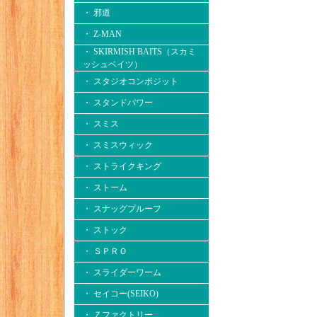
・ 邪道
・ Z-MAN
・ SKIRMISH BAITS（スカミ
ッシュベイツ）
・ スタジオコンポジット
・ スタンドパワー
・ スミス
・ スミスウィック
・ ストライクキング
・ ストーム
・ スナッグプルーフ
・ ストック
・ ＳＰＲＯ
・ スライダーワーム
・ セイコー(SEIKO)
・ Ｚファクトリー