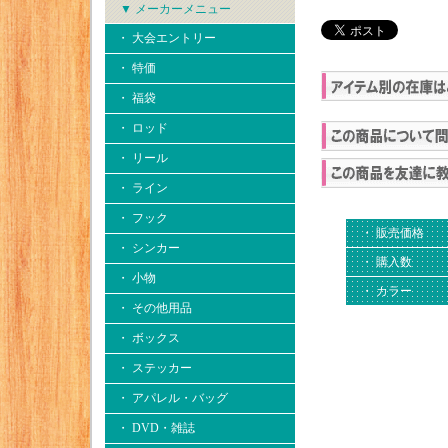
▼ メーカーメニュー
・ 大会エントリー
・ 特価
・ 福袋
・ ロッド
・ リール
・ ライン
・ フック
・ 販売価格
・ シンカー
・ 購入数
・ 小物
・ カラー
・ その他用品
・ ボックス
・ ステッカー
・ アパレル・バッグ
・ DVD・雑誌