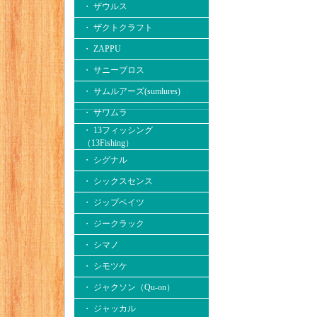
・ ザウルス
・ ザクトクラフト
・ ZAPPU
・ サニーブロス
・ サムルアーズ(sumlures)
・ サワムラ
・ 13フィッシング
（13Fishing）
・ シグナル
・ シックスセンス
・ ジップベイツ
・ ジークラック
・ シマノ
・ シモツケ
・ ジャクソン（Qu-on）
・ ジャッカル