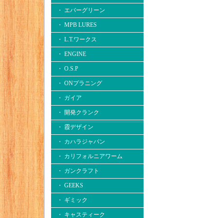
・ エバーグリーン
・ MPB LURES
・ L.T.ワークス
・ ENGINE
・ O.S.P
・ ONプラニング
・ ガイア
・ 開発クランク
・ 霞デザイン
・ カハラジャパン
・ カリフォルニアワーム
・ ガンクラフト
・ GEEKS
・ ギミック
・ キャスティーク