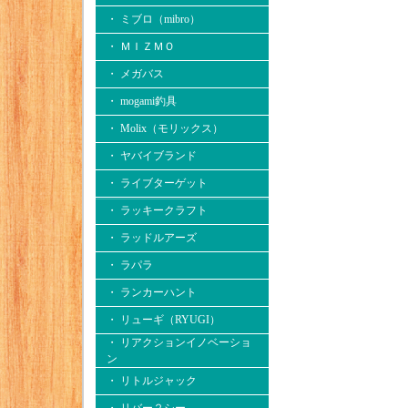
・ ミブロ（mibro）
・ ＭＩＺＭＯ
・ メガバス
・ mogami釣具
・ Molix（モリックス）
・ ヤバイブランド
・ ライブターゲット
・ ラッキークラフト
・ ラッドルアーズ
・ ラパラ
・ ランカーハント
・ リューギ（RYUGI）
・ リアクションイノベーショ
ン
・ リトルジャック