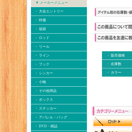
▼ メーカーメニュー
・ 大会エントリー
・ 特価
・ 福袋
・ ロッド
・ リール
・ ライン
・ 販売価格
・ 在庫数
・ フック
・ カラー
・ シンカー
・ 小物
・ その他用品
・ ボックス
・ ステッカー
・ アパレル・バッグ
・ DVD・雑誌