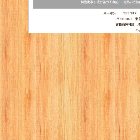
特定商取引法に基づく表記
｜
支払い方法
キーポン TEL/FAX 03-
〒101-0021 
古物商許可証 埼玉
Co