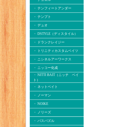
・ テンフィートアンダー
・ テンプト
・ デュオ
・ DSTYLE（ディスタイル）
・ ドランクレイジー
・ トリニティカスタムベイツ
・ ニシネルアーワークス
・ ニッコー化成
・ NITTI BAIT（ニッチ ベイ
ト）
・ ネットベイト
・ ノーマン
・ NOIKE
・ ノリーズ
・ バスパズル