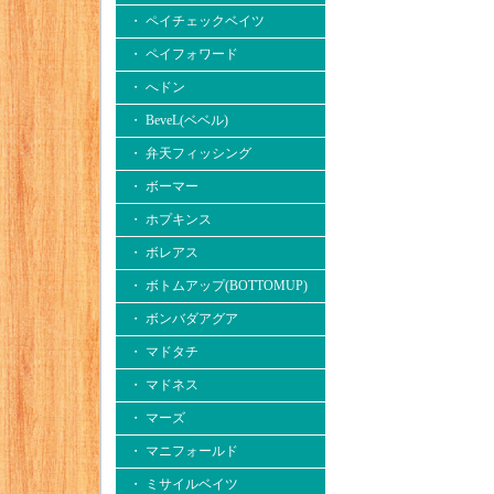
・ ペイチェックベイツ
・ ペイフォワード
・ へドン
・ BeveL(ベベル)
・ 弁天フィッシング
・ ボーマー
・ ホプキンス
・ ボレアス
・ ボトムアップ(BOTTOMUP)
・ ボンバダアグア
・ マドタチ
・ マドネス
・ マーズ
・ マニフォールド
・ ミサイルベイツ