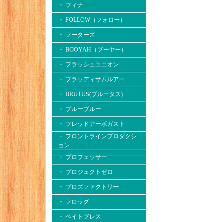
・ フィナ
・ FOLLOW（フォロー）
・ フーターズ
・ BOOYAH（ブーヤー）
・ フラッシュユニオン
・ ブラッディサムルアー
・ BRUTUS(ブルータス)
・ ブルーブルー
・ フレッドアーボガスト
・ フロントラインプロダクシ
ョン
・ プロフェッサー
・ プロジェクトゼロ
・ プロズファクトリー
・ フロッグ
・ ベイトブレス