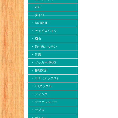
・ ZBC
・ ダイワ
・ Double.H
・ チェイスベイツ
・ 痴虫
・ 釣り吉ホルモン
・ 常吉
・ ツッガーFROG
・ 椿研究所
・ TEX（テックス）
・ THタックル
・ ティムコ
・ テッケルルアー
・ デプス
・ デュエル