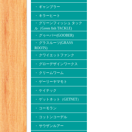
・ ギャンブラー
・ キラーヒート
・ グリーンフィッシュ タック
ル（Green fish TACKLE)
・ グゥーバー(GOOBER)
・ グラスルーツ(GRASS
ROOTS)
・ クワイエットファンク
・ グローデザインワークス
・ クリームワーム
・ ゲーリーヤマモト
・ ケイテック
・ ゲットネット（GETNET）
・ コーモラン
・ コットンコーデル
・ サウザンルアー