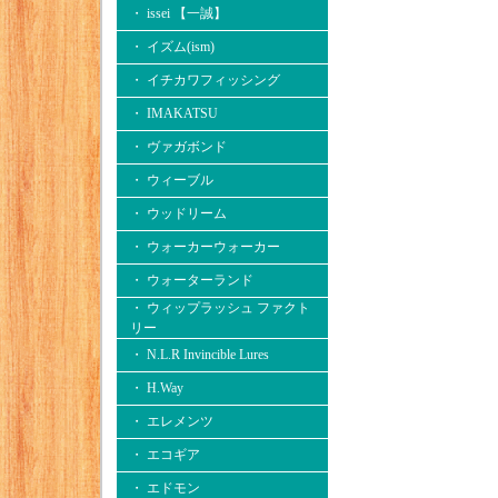
・ issei 【一誠】
・ イズム(ism)
・ イチカワフィッシング
・ IMAKATSU
・ ヴァガボンド
・ ウィーブル
・ ウッドリーム
・ ウォーカーウォーカー
・ ウォーターランド
・ ウィップラッシュ ファクト
リー
・ N.L.R Invincible Lures
・ H.Way
・ エレメンツ
・ エコギア
・ エドモン