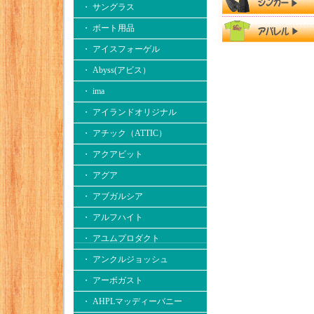
・ サングラス
・ ボート用品
・ アイスフォーゲル
・ Abyss(アビス）
・ ima
・ アイランドオリジナル
・ アチック（ATTIC）
・ アクアビット
・ アグア
・ アブガルシア
・ アルフハイト
・ アユムプロダクト
・ アンクルジョッシュ
・ アーボガスト
・ AHPLマッディーバニー