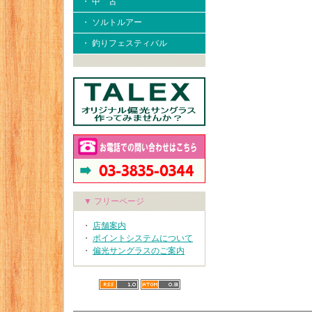
・ 中 古
・ ソルトルアー
・ 釣りフェスティバル
▼ フリーページ
・
店舗案内
・
ポイントシステムについて
・
偏光サングラスのご案内