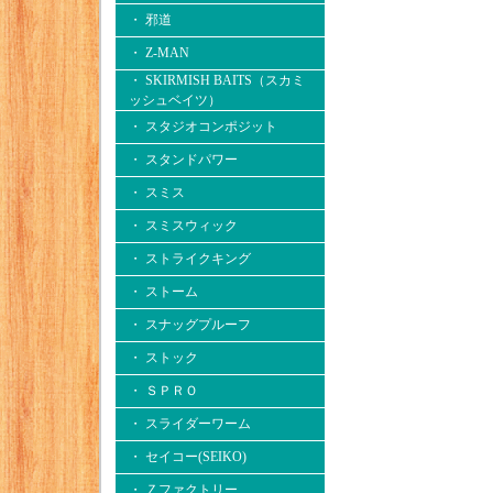
・ 邪道
・ Z-MAN
・ SKIRMISH BAITS（スカミ
ッシュベイツ）
・ スタジオコンポジット
・ スタンドパワー
・ スミス
・ スミスウィック
・ ストライクキング
・ ストーム
・ スナッグプルーフ
・ ストック
・ ＳＰＲＯ
・ スライダーワーム
・ セイコー(SEIKO)
・ Ｚファクトリー