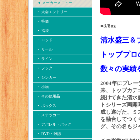
▼ メーカーメニュー
・ 大会エントリー
・ 特価
■3/8oz
・ 福袋
清水盛三＆
・ ロッド
・ リール
トッププロ
・ ライン
数々の実績
・ フック
・ シンカー
2004年にブ
・ 小物
来、トップカテ
・ その他用品
続けてきた清水盛
トシリーズ両開
・ ボックス
成し遂げた、ミ
・ ステッカー
を融合してつく
・ アパレル・バッグ
グ、その名もジ
・ DVD・雑誌