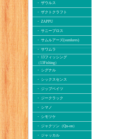
・ ザウルス
・ ザクトクラフト
・ ZAPPU
・ サニーブロス
・ サムルアーズ(sumlures)
・ サワムラ
・ 13フィッシング
（13Fishing）
・ シグナル
・ シックスセンス
・ ジップベイツ
・ ジークラック
・ シマノ
・ シモツケ
・ ジャクソン（Qu-on）
・ ジャッカル