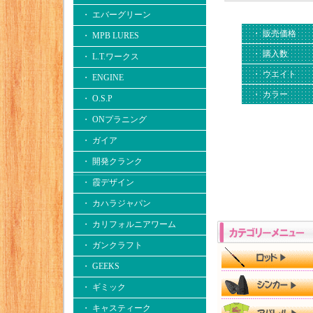
・ エバーグリーン
・ 販売価格
・ MPB LURES
・ 購入数
・ L.T.ワークス
・ ウエイト
・ ENGINE
・ カラー
・ O.S.P
・ ONプラニング
・ ガイア
・ 開発クランク
・ 霞デザイン
・ カハラジャパン
・ カリフォルニアワーム
・ ガンクラフト
・ GEEKS
・ ギミック
・ キャスティーク