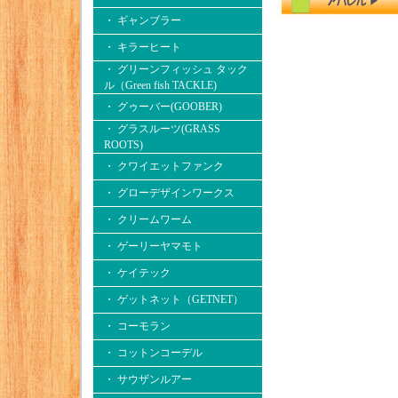
・ ギャンブラー
・ キラーヒート
・ グリーンフィッシュ タック
ル（Green fish TACKLE)
・ グゥーバー(GOOBER)
・ グラスルーツ(GRASS
ROOTS)
・ クワイエットファンク
・ グローデザインワークス
・ クリームワーム
・ ゲーリーヤマモト
・ ケイテック
・ ゲットネット（GETNET）
・ コーモラン
・ コットンコーデル
・ サウザンルアー