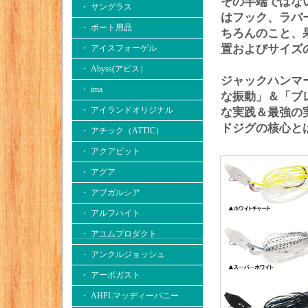
その半端ではな
・ サングラス
はフック、ラバ
・ ボート用品
ちろんのこと、
置およびサイズ
・ アイスフォーゲル
・ Abyss(アビス）
ジャックハンマ
・ ima
な振動」＆「ブ
・ アイランドオリジナル
な実践＆最強の
ドジグの核心と
・ アチック（ATTIC）
・ アクアビット
・ アグア
・ アブガルシア
・ アルフハイト
・ アユムプロダクト
・ アンクルジョッシュ
・ アーボガスト
・ AHPLマッディーバニー