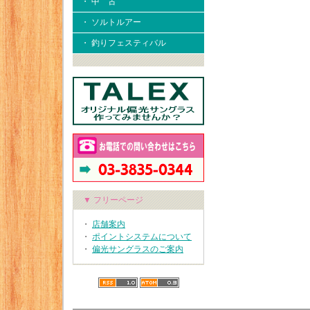
・ 中 古
・ ソルトルアー
・ 釣りフェスティバル
▼ フリーページ
・
店舗案内
・
ポイントシステムについて
・
偏光サングラスのご案内