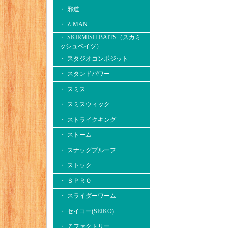
・ 邪道
・ Z-MAN
・ SKIRMISH BAITS（スカミ
ッシュベイツ）
・ スタジオコンポジット
・ スタンドパワー
・ スミス
・ スミスウィック
・ ストライクキング
・ ストーム
・ スナッグプルーフ
・ ストック
・ ＳＰＲＯ
・ スライダーワーム
・ セイコー(SEIKO)
・ Ｚファクトリー