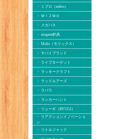
・ ミブロ（mibro）
・ ＭＩＺＭＯ
・ メガバス
・ mogami釣具
・ Molix（モリックス）
・ ヤバイブランド
・ ライブターゲット
・ ラッキークラフト
・ ラッドルアーズ
・ ラパラ
・ ランカーハント
・ リューギ（RYUGI）
・ リアクションイノベーショ
ン
・ リトルジャック