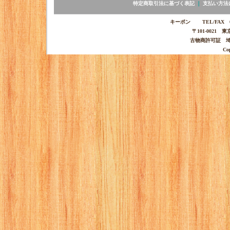
特定商取引法に基づく表記
｜
支払い方法
キーポン TEL/FAX 03-
〒101-0021 
古物商許可証 埼玉
Co