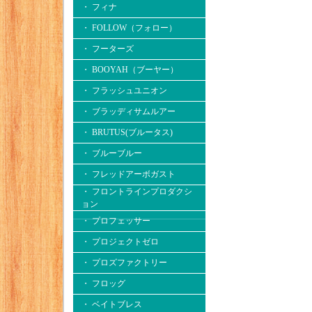
・ フィナ
・ FOLLOW（フォロー）
・ フーターズ
・ BOOYAH（ブーヤー）
・ フラッシュユニオン
・ ブラッディサムルアー
・ BRUTUS(ブルータス)
・ ブルーブルー
・ フレッドアーボガスト
・ フロントラインプロダクシ
ョン
・ プロフェッサー
・ プロジェクトゼロ
・ プロズファクトリー
・ フロッグ
・ ベイトブレス