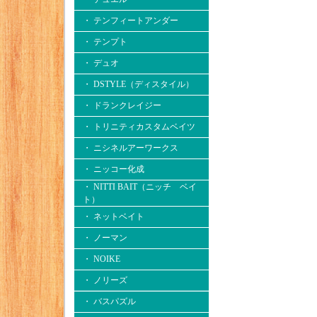
・ テンフィートアンダー
・ テンプト
・ デュオ
・ DSTYLE（ディスタイル）
・ ドランクレイジー
・ トリニティカスタムベイツ
・ ニシネルアーワークス
・ ニッコー化成
・ NITTI BAIT（ニッチ ベイ
ト）
・ ネットベイト
・ ノーマン
・ NOIKE
・ ノリーズ
・ バスパズル