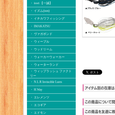
・ issei 【一誠】
・ イズム(ism)
・ イチカワフィッシング
・ IMAKATSU
・ ヴァガボンド
・ ウィーブル
・ ウッドリーム
・ ウォーカーウォーカー
・ ウォーターランド
・ ウィップラッシュ ファクト
リー
・ N.L.R Invincible Lures
・ H.Way
・ エレメンツ
・ エコギア
・ エドモン