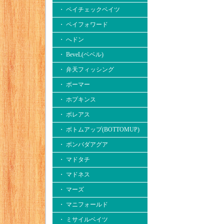
・ ペイチェックベイツ
・ ペイフォワード
・ へドン
・ BeveL(ベベル)
・ 弁天フィッシング
・ ボーマー
・ ホプキンス
・ ボレアス
・ ボトムアップ(BOTTOMUP)
・ ボンバダアグア
・ マドタチ
・ マドネス
・ マーズ
・ マニフォールド
・ ミサイルベイツ