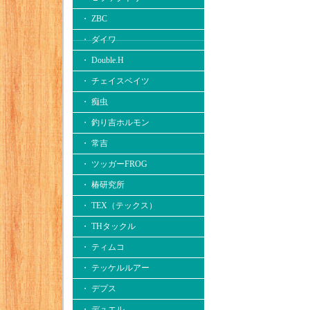
・ ZBC
・ ダイワ
・ Double.H
・ チェイスベイツ
・ 痴虫
・ 釣り吉ホルモン
・ 常吉
・ ツッガーFROG
・ 椿研究所
・ TEX（テックス）
・ THタックル
・ ティムコ
・ テッケルルアー
・ デプス
・ デュエル