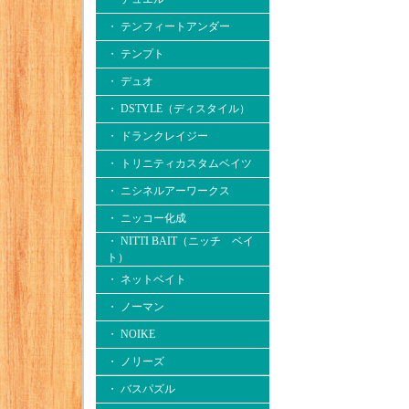
・ テンフィートアンダー
・ テンプト
・ デュオ
・ DSTYLE（ディスタイル）
・ ドランクレイジー
・ トリニティカスタムベイツ
・ ニシネルアーワークス
・ ニッコー化成
・ NITTI BAIT（ニッチ ベイ
ト）
・ ネットベイト
・ ノーマン
・ NOIKE
・ ノリーズ
・ バスパズル