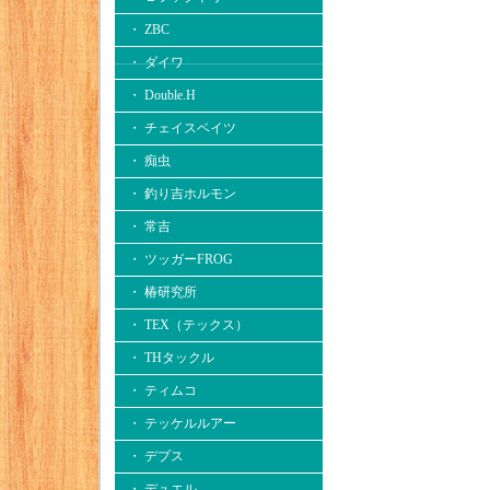
・ ZBC
・ ダイワ
・ Double.H
・ チェイスベイツ
・ 痴虫
・ 釣り吉ホルモン
・ 常吉
・ ツッガーFROG
・ 椿研究所
・ TEX（テックス）
・ THタックル
・ ティムコ
・ テッケルルアー
・ デプス
・ デュエル