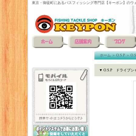
東京・御徒町にあるバスフィッシング専門店【キーポン】のウェ
ホーム
＞
O.S.P
＞
O
▼ O.S.P ドライブシ