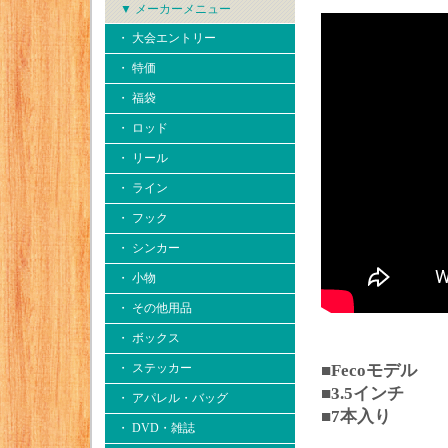
▼ メーカーメニュー
・ 大会エントリー
・ 特価
・ 福袋
・ ロッド
・ リール
・ ライン
・ フック
・ シンカー
・ 小物
・ その他用品
・ ボックス
・ ステッカー
■Fecoモデル
■3.5インチ
・ アパレル・バッグ
■7本入り
・ DVD・雑誌