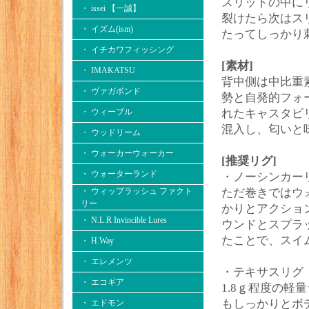
スリットの中に
・ issei 【一誠】
裂けたら次はス
・ イズム(ism)
たってしっかり
・ イチカワフィッシング
[素材]
・ IMAKATSU
背中側は中比重
・ ヴァガボンド
勢と自発的フォ
・ ウィーブル
れたキャスタビ
混入し、匂いと
・ ウッドリーム
・ ウォーカーウォーカー
[推奨リグ]
・ ウォーターランド
・ノーシンカー
・ ウィップラッシュ ファクト
ただ巻きではウ
リー
かりとアクショ
・ N.L.R Invincible Lures
ウンドとスプラ
たことで、スイ
・ H.Way
・ エレメンツ
・テキサスリグ
・ エコギア
1.8ｇ程度の
もしっかりとボ
・ エドモン