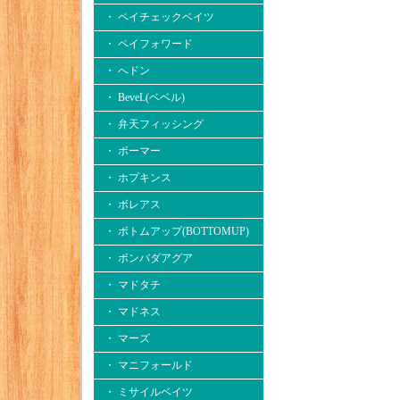
・ ペイチェックベイツ
・ ペイフォワード
・ へドン
・ BeveL(ベベル)
・ 弁天フィッシング
・ ボーマー
・ ホプキンス
・ ボレアス
・ ボトムアップ(BOTTOMUP)
・ ボンバダアグア
・ マドタチ
・ マドネス
・ マーズ
・ マニフォールド
・ ミサイルベイツ