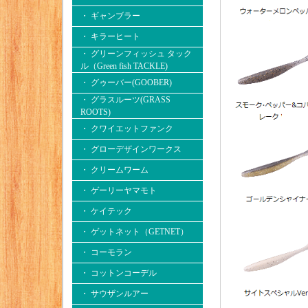
・ ギャンブラー
・ キラーヒート
・ グリーンフィッシュ タック
ル（Green fish TACKLE)
・ グゥーバー(GOOBER)
・ グラスルーツ(GRASS
ROOTS)
・ クワイエットファンク
・ グローデザインワークス
・ クリームワーム
・ ゲーリーヤマモト
・ ケイテック
・ ゲットネット（GETNET）
・ コーモラン
・ コットンコーデル
・ サウザンルアー