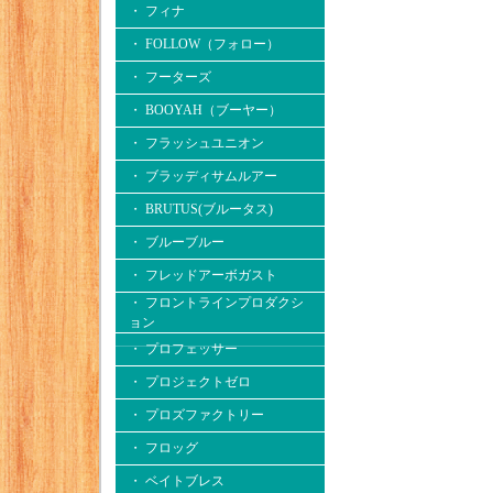
・ フィナ
・ FOLLOW（フォロー）
・ フーターズ
・ BOOYAH（ブーヤー）
・ フラッシュユニオン
・ ブラッディサムルアー
・ BRUTUS(ブルータス)
・ ブルーブルー
・ フレッドアーボガスト
・ フロントラインプロダクシ
ョン
・ プロフェッサー
・ プロジェクトゼロ
・ プロズファクトリー
・ フロッグ
・ ベイトブレス