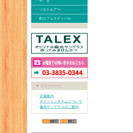
・ 中 古
・ ソルトルアー
・ 釣りフェスティバル
▼ フリーページ
・
店舗案内
・
ポイントシステムについて
・
偏光サングラスのご案内