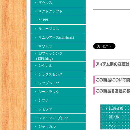
・ ザウルス
・ ザクトクラフト
・ ZAPPU
・ サニーブロス
・ サムルアーズ(sumlures)
・ サワムラ
・ 13フィッシング
（13Fishing）
・ シグナル
・ シックスセンス
・ ジップベイツ
・ ジークラック
・ シマノ
・ 販売価格
・ シモツケ
・ 購入数
・ ジャクソン（Qu-on）
・ カラー
・ ジャッカル