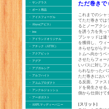
ただ巻きで
・ サングラス
・ ボート用品
これまでのシャ
・ アイスフォーゲル
てただ巻きでは
・ Abyss(アビス）
るとノーアクシ
を誘う力を失っ
・ ima
ブシャッドは違
・ アイランドオリジナル
を獲得し、ウィ
・ アチック（ATTIC）
ネらせながらテ
トムへ向かうベ
・ アクアビット
させたらフォー
・ アグア
いバスに対しフ
・ アブガルシア
られなかったバ
・ アルフハイト
ただ巻きにおい
る反面、ファス
・ アユムプロダクト
ドを発生させる
・ アンクルジョッシュ
側から仕掛けて
・ アーボガスト
[スリット]
・ AHPLマッディーバニー