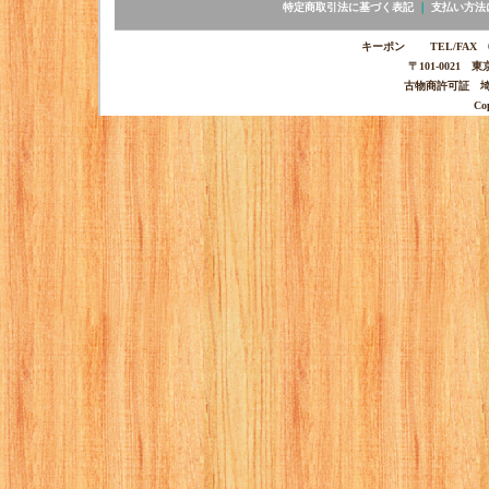
特定商取引法に基づく表記
｜
支払い方法
キーポン TEL/FAX 03-
〒101-0021 
古物商許可証 埼玉
Co