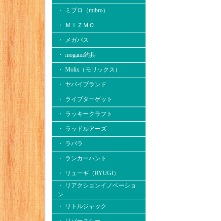
・ ミブロ（mibro）
・ ＭＩＺＭＯ
・ メガバス
・ mogami釣具
・ Molix（モリックス）
・ ヤバイブランド
・ ライブターゲット
・ ラッキークラフト
・ ラッドルアーズ
・ ラパラ
・ ランカーハント
・ リューギ（RYUGI）
・ リアクションイノベーショ
ン
・ リトルジャック