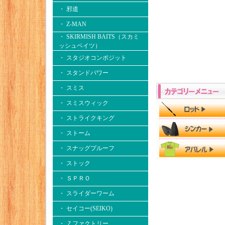
・ 邪道
・ Z-MAN
・ SKIRMISH BAITS（スカミ
ッシュベイツ）
・ スタジオコンポジット
・ スタンドパワー
・ スミス
・ スミスウィック
・ ストライクキング
・ ストーム
・ スナッグプルーフ
・ ストック
・ ＳＰＲＯ
・ スライダーワーム
・ セイコー(SEIKO)
・ Ｚファクトリー