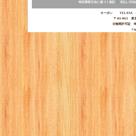
特定商取引法に基づく表記
｜
支払い方法
キーポン TEL/FAX 03-
〒101-0021 
古物商許可証 埼玉
Co