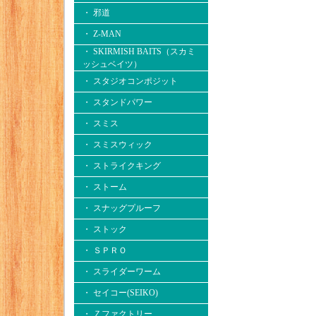
・ 邪道
・ Z-MAN
・ SKIRMISH BAITS（スカミ
ッシュベイツ）
・ スタジオコンポジット
・ スタンドパワー
・ スミス
・ スミスウィック
・ ストライクキング
・ ストーム
・ スナッグプルーフ
・ ストック
・ ＳＰＲＯ
・ スライダーワーム
・ セイコー(SEIKO)
・ Ｚファクトリー