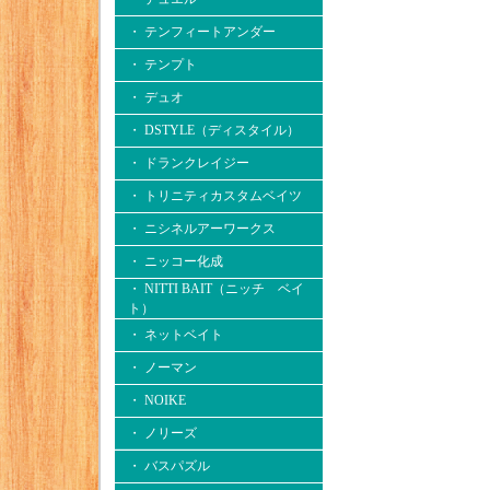
・ テンフィートアンダー
・ テンプト
・ デュオ
・ DSTYLE（ディスタイル）
・ ドランクレイジー
・ トリニティカスタムベイツ
・ ニシネルアーワークス
・ ニッコー化成
・ NITTI BAIT（ニッチ ベイ
ト）
・ ネットベイト
・ ノーマン
・ NOIKE
・ ノリーズ
・ バスパズル