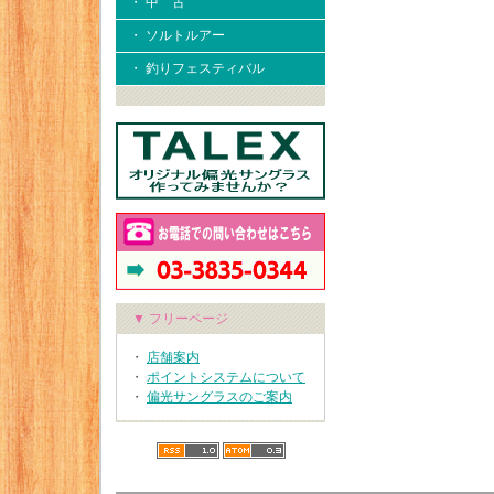
・ 中 古
・ ソルトルアー
・ 釣りフェスティバル
▼ フリーページ
・
店舗案内
・
ポイントシステムについて
・
偏光サングラスのご案内