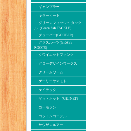
・ ギャンブラー
・ キラーヒート
・ グリーンフィッシュ タック
ル（Green fish TACKLE)
・ グゥーバー(GOOBER)
・ グラスルーツ(GRASS
ROOTS)
・ クワイエットファンク
・ グローデザインワークス
・ クリームワーム
・ ゲーリーヤマモト
・ ケイテック
・ ゲットネット（GETNET）
・ コーモラン
・ コットンコーデル
・ サウザンルアー