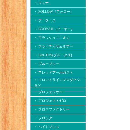
・ フィナ
・ FOLLOW（フォロー）
・ フーターズ
・ BOOYAH（ブーヤー）
・ フラッシュユニオン
・ ブラッディサムルアー
・ BRUTUS(ブルータス)
・ ブルーブルー
・ フレッドアーボガスト
・ フロントラインプロダクシ
ョン
・ プロフェッサー
・ プロジェクトゼロ
・ プロズファクトリー
・ フロッグ
・ ベイトブレス