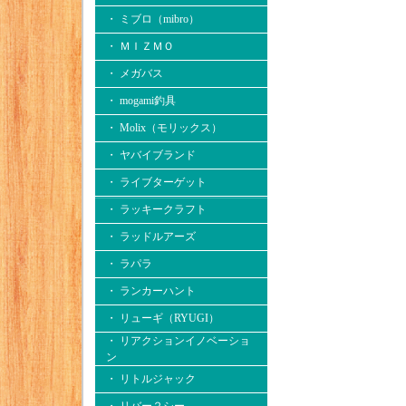
・ ミブロ（mibro）
・ ＭＩＺＭＯ
・ メガバス
・ mogami釣具
・ Molix（モリックス）
・ ヤバイブランド
・ ライブターゲット
・ ラッキークラフト
・ ラッドルアーズ
・ ラパラ
・ ランカーハント
・ リューギ（RYUGI）
・ リアクションイノベーショ
ン
・ リトルジャック