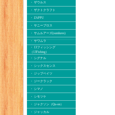
・ ザウルス
・ ザクトクラフト
・ ZAPPU
・ サニーブロス
・ サムルアーズ(sumlures)
・ サワムラ
・ 13フィッシング
（13Fishing）
・ シグナル
・ シックスセンス
・ ジップベイツ
・ ジークラック
・ シマノ
・ シモツケ
・ ジャクソン（Qu-on）
・ ジャッカル