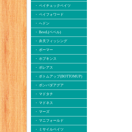
・ ペイチェックベイツ
・ ペイフォワード
・ へドン
・ BeveL(ベベル)
・ 弁天フィッシング
・ ボーマー
・ ホプキンス
・ ボレアス
・ ボトムアップ(BOTTOMUP)
・ ボンバダアグア
・ マドタチ
・ マドネス
・ マーズ
・ マニフォールド
・ ミサイルベイツ