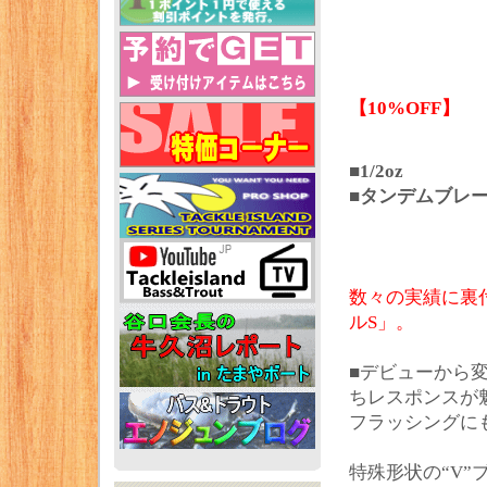
【10%OFF】
■1/2oz
■タンデムブレ
数々の実績に裏
ルS」。
■デビューから変
ちレスポンスが
フラッシングに
特殊形状の“V