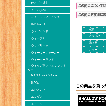
・ issei 【一誠】
・ イズム(ism)
・ イチカワフィッシング
・ IMAKATSU
・ 定価
・ ヴァガボンド
・ 販売価格
・ ウィーブル
・ 購入数
・ ウッドリーム
・ カラー
・ ウォーカーウォーカー
・ ウォーターランド
・ ウィップラッシュ ファクト
リー
・ N.L.R Invincible Lures
・ H.Way
この商品を買っ
・ エレメンツ
・ エコギア
・ エドモン