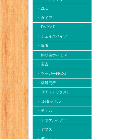
・ ZBC
・ ダイワ
・ Double.H
・ チェイスベイツ
・ 痴虫
・ 釣り吉ホルモン
・ 常吉
・ ツッガーFROG
・ 椿研究所
・ TEX（テックス）
・ THタックル
・ ティムコ
・ テッケルルアー
・ デプス
・ デュエル