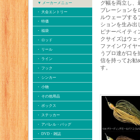
グ幅を両立し、
▼ メーカーメニュー
ブレーションを
・ 大会エントリー
ルウェーブする
・ 特価
ションを生み出
・ 福袋
ピナーベイティ
クサイズはウェ
・ ロッド
ファインワイヤ
・ リール
うプロ達が口を
・ ライン
信を持ってお勧
す。
・ フック
・ シンカー
・ 小物
・ その他用品
・ ボックス
・ ステッカー
・ アパレル・バッグ
・ DVD・雑誌