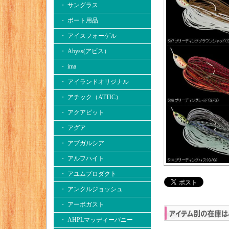
・ サングラス
・ ボート用品
・ アイスフォーゲル
・ Abyss(アビス）
・ ima
・ アイランドオリジナル
・ アチック（ATTIC）
・ アクアビット
・ アグア
・ アブガルシア
・ アルフハイト
・ アユムプロダクト
・ アンクルジョッシュ
・ アーボガスト
・ AHPLマッディーバニー