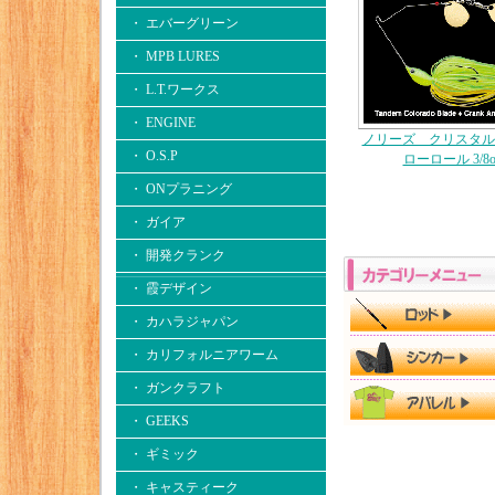
・ エバーグリーン
・ MPB LURES
・ L.T.ワークス
・ ENGINE
ノリーズ クリスタル
・ O.S.P
ローロール 3/8o
・ ONプラニング
・ ガイア
・ 開発クランク
・ 霞デザイン
・ カハラジャパン
・ カリフォルニアワーム
・ ガンクラフト
・ GEEKS
・ ギミック
・ キャスティーク