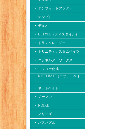
・ テンフィートアンダー
・ テンプト
・ デュオ
・ DSTYLE（ディスタイル）
・ ドランクレイジー
・ トリニティカスタムベイツ
・ ニシネルアーワークス
・ ニッコー化成
・ NITTI BAIT（ニッチ ベイ
ト）
・ ネットベイト
・ ノーマン
・ NOIKE
・ ノリーズ
・ バスパズル