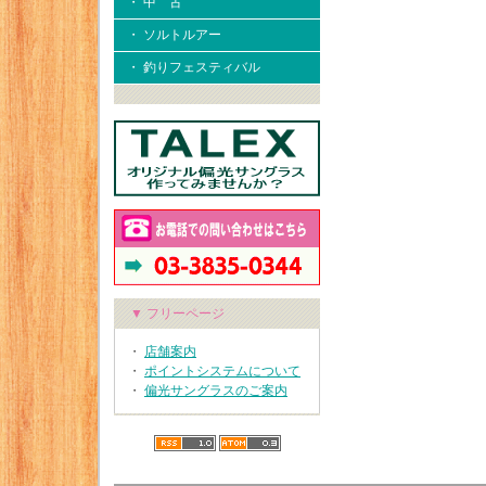
・ 中 古
・ ソルトルアー
・ 釣りフェスティバル
▼ フリーページ
・
店舗案内
・
ポイントシステムについて
・
偏光サングラスのご案内