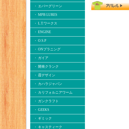
・ エバーグリーン
・ MPB LURES
・ L.T.ワークス
・ ENGINE
・ O.S.P
・ ONプラニング
・ ガイア
・ 開発クランク
・ 霞デザイン
・ カハラジャパン
・ カリフォルニアワーム
・ ガンクラフト
・ GEEKS
・ ギミック
・ キャスティーク