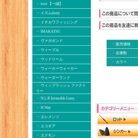
・ issei 【一誠】
・ イズム(ism)
・ イチカワフィッシング
・ IMAKATSU
・ ヴァガボンド
・ 販売価格
・ ウィーブル
・ 在庫数
・ ウッドリーム
・ カラー
・ ウォーカーウォーカー
・ ウォーターランド
・ ウィップラッシュ ファクト
リー
・ N.L.R Invincible Lures
・ H.Way
・ エレメンツ
・ エコギア
・ エドモン