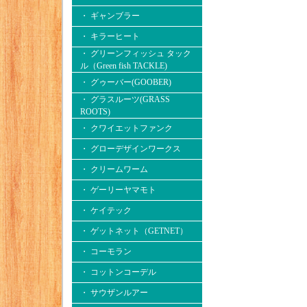
・ ギャンブラー
・ キラーヒート
・ グリーンフィッシュ タック
ル（Green fish TACKLE)
・ グゥーバー(GOOBER)
・ グラスルーツ(GRASS
ROOTS)
・ クワイエットファンク
・ グローデザインワークス
・ クリームワーム
・ ゲーリーヤマモト
・ ケイテック
・ ゲットネット（GETNET）
・ コーモラン
・ コットンコーデル
・ サウザンルアー