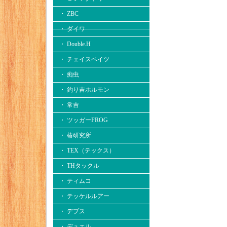
・ ZBC
・ ダイワ
・ Double.H
・ チェイスベイツ
・ 痴虫
・ 釣り吉ホルモン
・ 常吉
・ ツッガーFROG
・ 椿研究所
・ TEX（テックス）
・ THタックル
・ ティムコ
・ テッケルルアー
・ デプス
・ デュエル