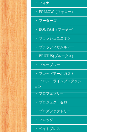
・ フィナ
・ FOLLOW（フォロー）
・ フーターズ
・ BOOYAH（ブーヤー）
・ フラッシュユニオン
・ ブラッディサムルアー
・ BRUTUS(ブルータス)
・ ブルーブルー
・ フレッドアーボガスト
・ フロントラインプロダクシ
ョン
・ プロフェッサー
・ プロジェクトゼロ
・ プロズファクトリー
・ フロッグ
・ ベイトブレス