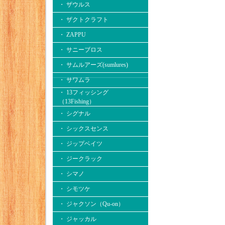
・ ザウルス
・ ザクトクラフト
・ ZAPPU
・ サニーブロス
・ サムルアーズ(sumlures)
・ サワムラ
・ 13フィッシング
（13Fishing）
・ シグナル
・ シックスセンス
・ ジップベイツ
・ ジークラック
・ シマノ
・ シモツケ
・ ジャクソン（Qu-on）
・ ジャッカル