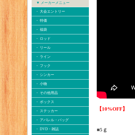
▼ メーカーメニュー
・ 大会エントリー
・ 特価
・ 福袋
・ ロッド
・ リール
・ ライン
・ フック
・ シンカー
・ 小物
・ その他用品
・ ボックス
【10%OFF】
・ ステッカー
・ アパレル・バッグ
・ DVD・雑誌
■5ｇ