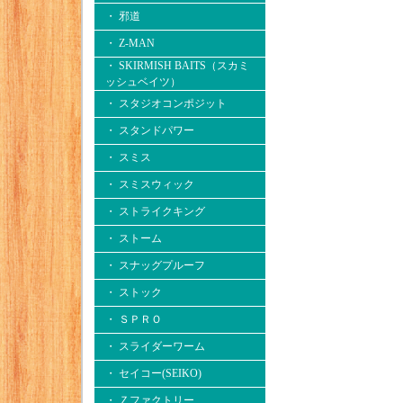
・ 邪道
・ Z-MAN
・ SKIRMISH BAITS（スカミ
ッシュベイツ）
・ スタジオコンポジット
・ スタンドパワー
・ スミス
・ スミスウィック
・ ストライクキング
・ ストーム
・ スナッグプルーフ
・ ストック
・ ＳＰＲＯ
・ スライダーワーム
・ セイコー(SEIKO)
・ Ｚファクトリー