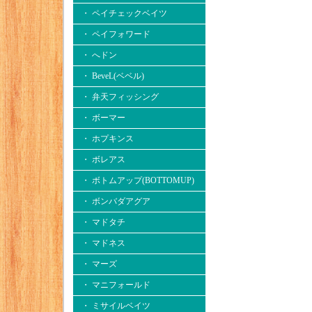
・ ペイチェックベイツ
・ ペイフォワード
・ へドン
・ BeveL(ベベル)
・ 弁天フィッシング
・ ボーマー
・ ホプキンス
・ ボレアス
・ ボトムアップ(BOTTOMUP)
・ ボンバダアグア
・ マドタチ
・ マドネス
・ マーズ
・ マニフォールド
・ ミサイルベイツ