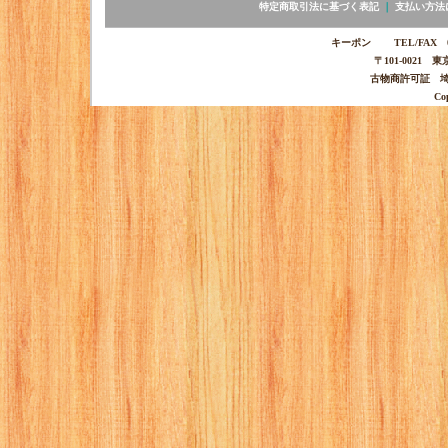
特定商取引法に基づく表記
｜
支払い方法
キーポン TEL/FAX 03-
〒101-0021 
古物商許可証 埼玉
Co