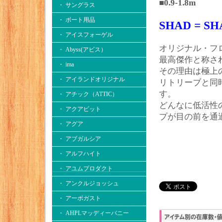
■0.9-1.8m
・ サングラス
・ ボート用品
SHAD = 
・ アイスフォーゲル
オリジナル・フ
・ Abyss(アビス）
最高傑作と称さ
・ ima
その理由は極上
・ アイランドオリジナル
リトリーブと同
す。
・ アチック（ATTIC）
どんなに低活性
・ アクアビット
プが目の前を通
・ アグア
・ アブガルシア
・ アルフハイト
・ アユムプロダクト
・ アンクルジョッシュ
・ アーボガスト
・ AHPLマッディーバニー