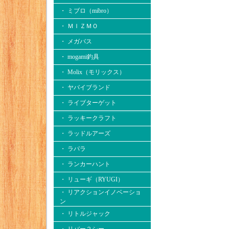
・ ミブロ（mibro）
・ ＭＩＺＭＯ
・ メガバス
・ mogami釣具
・ Molix（モリックス）
・ ヤバイブランド
・ ライブターゲット
・ ラッキークラフト
・ ラッドルアーズ
・ ラパラ
・ ランカーハント
・ リューギ（RYUGI）
・ リアクションイノベーショ
ン
・ リトルジャック