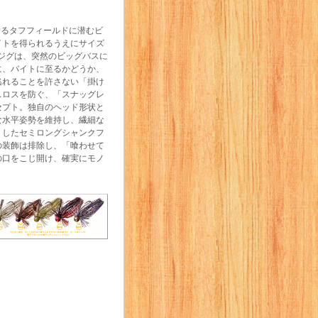
の加速するタフフィールドに潜むビ
イトを得られるうえにサイズ
スジグは、突然のビッグバスに
に、バイトに至るかどうか、
逃れることを許さない「掛け
スロスを防ぐ、「スナッグレ
セプト。独自のヘッド形状と
な水平姿勢を維持し、繊細な
トしたセミロングシャンクフ
の装飾は排除し、「喰わせて
の口をこじ開け、確実にモノ