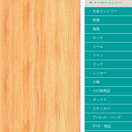
▼ メーカーメニュー
・ 大会エントリー
・ 特価
・ 福袋
・ ロッド
・ リール
・ ライン
・ フック
・ シンカー
・ 小物
・ その他用品
・ ボックス
・ ステッカー
・ アパレル・バッグ
・ DVD・雑誌