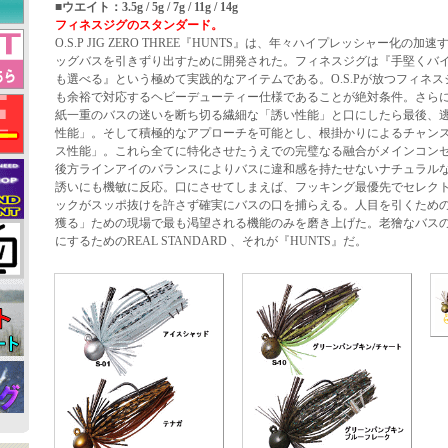
■ウエイト：3.5g / 5g / 7g / 11g / 14g
フィネスジグのスタンダード。
O.S.P JIG ZERO THREE『HUNTS』は、年々ハイプレッシャー化
ッグバスを引きずり出すために開発された。フィネスジグは『手堅くバ
も選べる』という極めて実践的なアイテムである。O.S.Pが放つフィネ
も余裕で対応するヘビーデューティー仕様であることが絶対条件。さら
紙一重のバスの迷いを断ち切る繊細な「誘い性能」と口にしたら最後、
性能」。そして積極的なアプローチを可能とし、根掛かりによるチャン
ス性能」。これら全てに特化させたうえでの完璧なる融合がメインコン
後方ラインアイのバランスによりバスに違和感を持たせないナチュラル
誘いにも機敏に反応。口にさせてしまえば、フッキング最優先でセレク
ックがスッポ抜けを許さず確実にバスの口を捕らえる。人目を引くため
獲る」ための現場で最も渇望される機能のみを磨き上げた。老獪なバス
にするためのREAL STANDARD 、それが『HUNTS』だ。