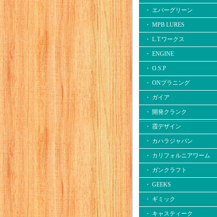
・ エバーグリーン
・ MPB LURES
・ L.T.ワークス
・ ENGINE
・ O.S.P
・ ONプラニング
・ ガイア
・ 開発クランク
・ 霞デザイン
・ カハラジャパン
・ カリフォルニアワーム
・ ガンクラフト
・ GEEKS
・ ギミック
・ キャスティーク