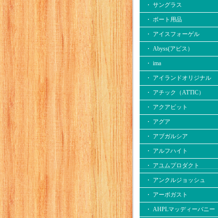
・ サングラス
・ ボート用品
・ アイスフォーゲル
・ Abyss(アビス）
・ ima
・ アイランドオリジナル
・ アチック（ATTIC）
・ アクアビット
・ アグア
・ アブガルシア
・ アルフハイト
・ アユムプロダクト
・ アンクルジョッシュ
・ アーボガスト
・ AHPLマッディーバニー