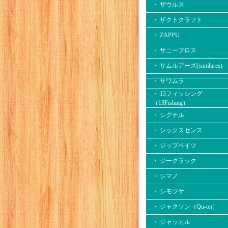
・ ザウルス
・ ザクトクラフト
・ ZAPPU
・ サニーブロス
・ サムルアーズ(sumlures)
・ サワムラ
・ 13フィッシング
（13Fishing）
・ シグナル
・ シックスセンス
・ ジップベイツ
・ ジークラック
・ シマノ
・ シモツケ
・ ジャクソン（Qu-on）
・ ジャッカル