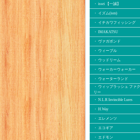
・ issei 【一誠】
・ イズム(ism)
・ イチカワフィッシング
・ IMAKATSU
・ ヴァガボンド
・ ウィーブル
・ ウッドリーム
・ ウォーカーウォーカー
・ ウォーターランド
・ ウィップラッシュ ファ
リー
・ N.L.R Invincible Lures
・ H.Way
・ エレメンツ
・ エコギア
・ エドモン