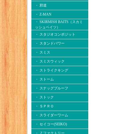
・ 邪道
・ Z-MAN
・ SKIRMISH BAITS（スカミ
ッシュベイツ）
・ スタジオコンポジット
・ スタンドパワー
・ スミス
・ スミスウィック
・ ストライクキング
・ ストーム
・ スナッグプルーフ
・ ストック
・ ＳＰＲＯ
・ スライダーワーム
・ セイコー(SEIKO)
・ Ｚファクトリー