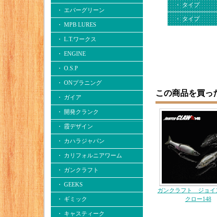
・ タイプ
・ エバーグリーン
・ タイプ
・ MPB LURES
・ L.T.ワークス
・ ENGINE
・ O.S.P
・ ONプラニング
この商品を買っ
・ ガイア
・ 開発クランク
・ 霞デザイン
・ カハラジャパン
・ カリフォルニアワーム
・ ガンクラフト
・ GEEKS
ガンクラフト ジョイ
クロー148
・ ギミック
・ キャスティーク