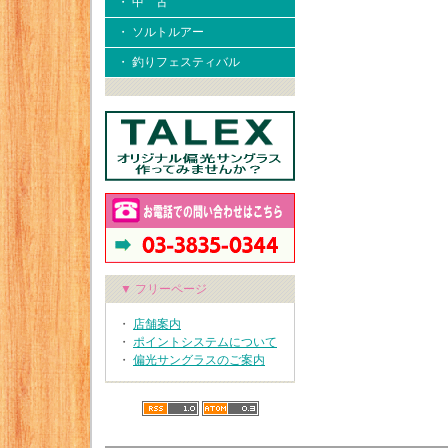
・ 中 古
・ ソルトルアー
・ 釣りフェスティバル
▼ フリーページ
・
店舗案内
・
ポイントシステムについて
・
偏光サングラスのご案内