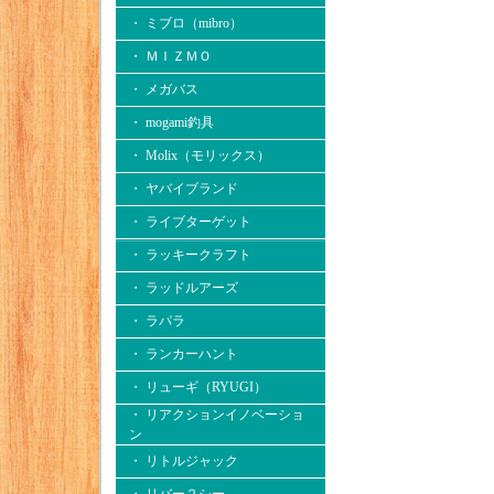
・ ミブロ（mibro）
・ ＭＩＺＭＯ
・ メガバス
・ mogami釣具
・ Molix（モリックス）
・ ヤバイブランド
・ ライブターゲット
・ ラッキークラフト
・ ラッドルアーズ
・ ラパラ
・ ランカーハント
・ リューギ（RYUGI）
・ リアクションイノベーショ
ン
・ リトルジャック