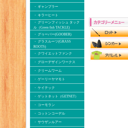
・ ギャンブラー
・ キラーヒート
・ グリーンフィッシュ タック
ル（Green fish TACKLE)
・ グゥーバー(GOOBER)
・ グラスルーツ(GRASS
ROOTS)
・ クワイエットファンク
・ グローデザインワークス
・ クリームワーム
・ ゲーリーヤマモト
・ ケイテック
・ ゲットネット（GETNET）
・ コーモラン
・ コットンコーデル
・ サウザンルアー