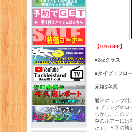
【10%OFF】
■2ozクラス
■タイプ：フローテ
元祖S字系
通常のリップ付
ォブリングやロ
しかし、このリ
存のルアーには
た」、Ｓ字の軌