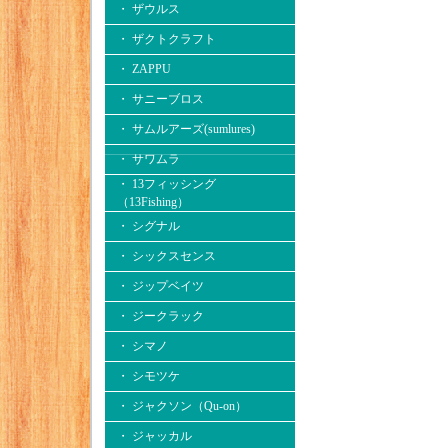
・ ザウルス
・ ザクトクラフト
・ ZAPPU
・ サニーブロス
・ サムルアーズ(sumlures)
・ サワムラ
・ 13フィッシング
（13Fishing）
・ シグナル
・ シックスセンス
・ ジップベイツ
・ ジークラック
・ シマノ
・ シモツケ
・ ジャクソン（Qu-on）
・ ジャッカル