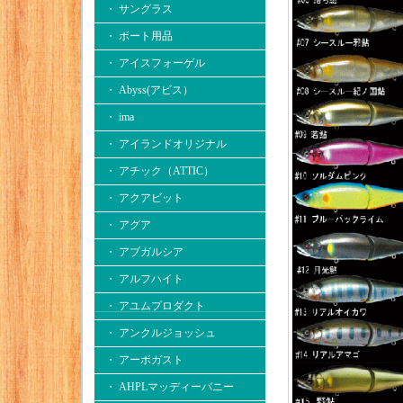
・ サングラス
・ ボート用品
・ アイスフォーゲル
・ Abyss(アビス）
・ ima
・ アイランドオリジナル
・ アチック（ATTIC）
・ アクアビット
・ アグア
・ アブガルシア
・ アルフハイト
・ アユムプロダクト
・ アンクルジョッシュ
・ アーボガスト
・ AHPLマッディーバニー