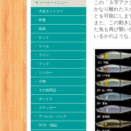
この「Ｓ字アク
▼ メーカーメニュー
かなり離れたス
・ 大会エントリー
とを可能にしま
・ 特価
また、この動き
・ 福袋
た魚も再び襲い
いるかのような
・ ロッド
・ リール
・ ライン
・ フック
・ シンカー
・ 小物
・ その他用品
・ ボックス
・ ステッカー
・ アパレル・バッグ
・ DVD・雑誌