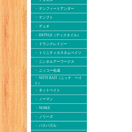
・ テンフィートアンダー
・ テンプト
・ デュオ
・ DSTYLE（ディスタイル）
・ ドランクレイジー
・ トリニティカスタムベイツ
・ ニシネルアーワークス
・ ニッコー化成
・ NITTI BAIT（ニッチ ベイ
ト）
・ ネットベイト
・ ノーマン
・ NOIKE
・ ノリーズ
・ バスパズル