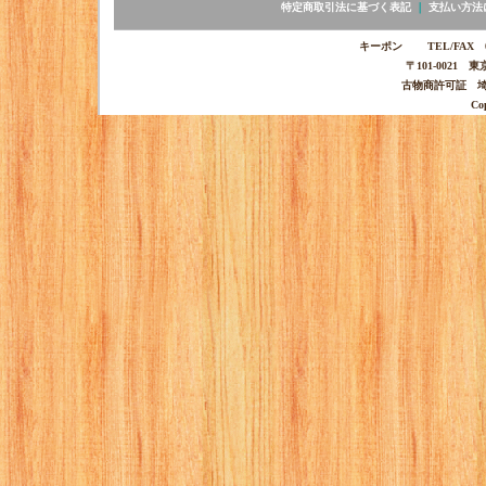
特定商取引法に基づく表記
｜
支払い方法
キーポン TEL/FAX 03-
〒101-0021 
古物商許可証 埼玉
Co