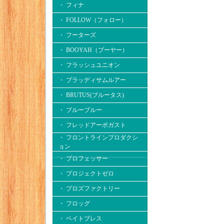
・ フィナ
・ FOLLOW（フォロー）
・ フーターズ
・ BOOYAH（ブーヤー）
・ フラッシュユニオン
・ ブラッディサムルアー
・ BRUTUS(ブルータス)
・ ブルーブルー
・ フレッドアーボガスト
・ フロントラインプロダクシ
ョン
・ プロフェッサー
・ プロジェクトゼロ
・ プロズファクトリー
・ フロッグ
・ ベイトブレス