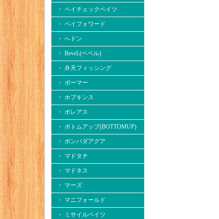
・ ペイチェックベイツ
・ ペイフォワード
・ へドン
・ BeveL(ベベル)
・ 弁天フィッシング
・ ボーマー
・ ホプキンス
・ ボレアス
・ ボトムアップ(BOTTOMUP)
・ ボンバダアグア
・ マドタチ
・ マドネス
・ マーズ
・ マニフォールド
・ ミサイルベイツ