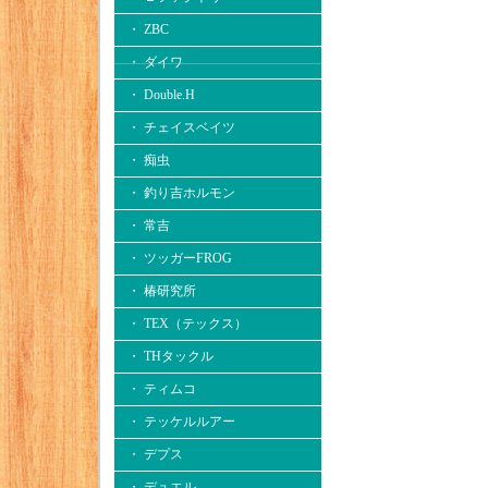
・ ZBC
・ ダイワ
・ Double.H
・ チェイスベイツ
・ 痴虫
・ 釣り吉ホルモン
・ 常吉
・ ツッガーFROG
・ 椿研究所
・ TEX（テックス）
・ THタックル
・ ティムコ
・ テッケルルアー
・ デプス
・ デュエル