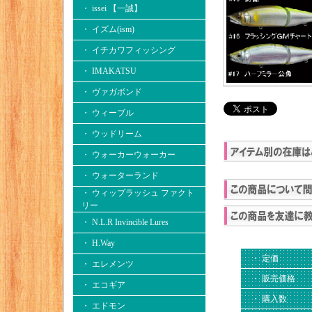
・ issei 【一誠】
・ イズム(ism)
・ イチカワフィッシング
・ IMAKATSU
・ ヴァガボンド
・ ウィーブル
・ ウッドリーム
・ ウォーカーウォーカー
・ ウォーターランド
・ ウィップラッシュ ファクト
リー
・ N.L.R Invincible Lures
・ H.Way
・ 定価
・ エレメンツ
・ 販売価格
・ エコギア
・ 購入数
・ エドモン