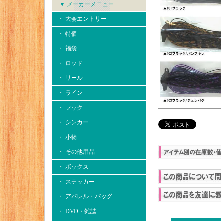
▼ メーカーメニュー
・ 大会エントリー
・ 特価
・ 福袋
・ ロッド
・ リール
・ ライン
・ フック
・ シンカー
・ 小物
・ その他用品
・ ボックス
・ ステッカー
・ アパレル・バッグ
・ DVD・雑誌