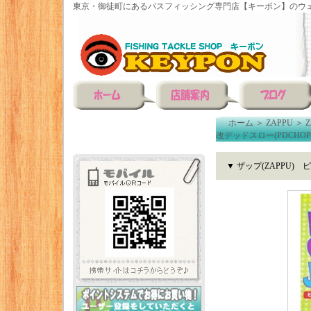
東京・御徒町にあるバスフィッシング専門店【キーポン】のウェ
ホーム
＞
ZAPPU
＞
改デッドスロー(PDCHOPPER
▼ ザップ(ZAPPU) 