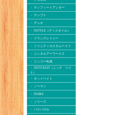
・ テンフィートアンダー
・ テンプト
・ デュオ
・ DSTYLE（ディスタイル）
・ ドランクレイジー
・ トリニティカスタムベイツ
・ ニシネルアーワークス
・ ニッコー化成
・ NITTI BAIT（ニッチ ベイ
ト）
・ ネットベイト
・ ノーマン
・ NOIKE
・ ノリーズ
・ バスパズル