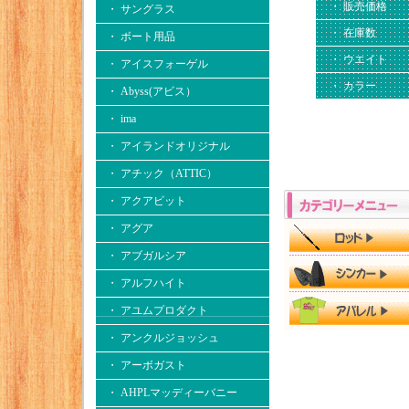
・ 販売価格
・ サングラス
・ 在庫数
・ ボート用品
・ ウエイト
・ アイスフォーゲル
・ カラー
・ Abyss(アビス）
・ ima
・ アイランドオリジナル
・ アチック（ATTIC）
・ アクアビット
・ アグア
・ アブガルシア
・ アルフハイト
・ アユムプロダクト
・ アンクルジョッシュ
・ アーボガスト
・ AHPLマッディーバニー