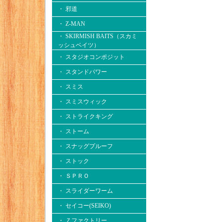
・ 邪道
・ Z-MAN
・ SKIRMISH BAITS（スカミ
ッシュベイツ）
・ スタジオコンポジット
・ スタンドパワー
・ スミス
・ スミスウィック
・ ストライクキング
・ ストーム
・ スナッグプルーフ
・ ストック
・ ＳＰＲＯ
・ スライダーワーム
・ セイコー(SEIKO)
・ Ｚファクトリー