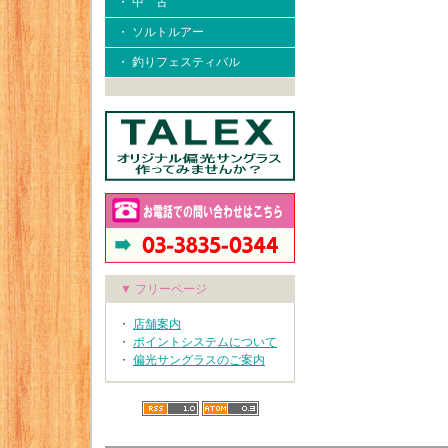
・ 中 古
・ ソルトルアー
・ 釣りフェスティバル
▼ フリーページ
・
店舗案内
・
ポイントシステムについて
・
偏光サングラスのご案内