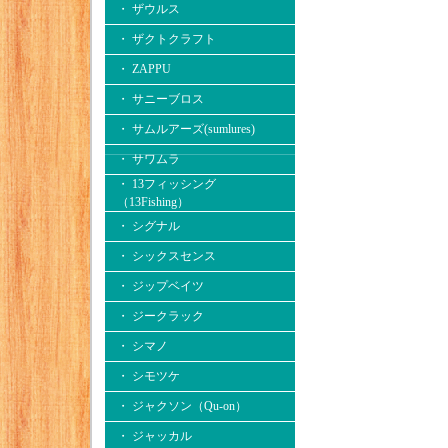
・ ザウルス
・ ザクトクラフト
・ ZAPPU
・ サニーブロス
・ サムルアーズ(sumlures)
・ サワムラ
・ 13フィッシング
（13Fishing）
・ シグナル
・ シックスセンス
・ ジップベイツ
・ ジークラック
・ シマノ
・ シモツケ
・ ジャクソン（Qu-on）
・ ジャッカル