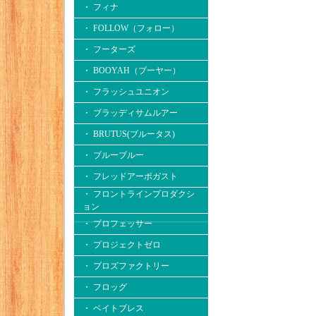
・ フィナ
・ FOLLOW（フォロー）
・ フーターズ
・ BOOYAH（ブーヤー）
・ フラッシュユニオン
・ ブラッディサムルアー
・ BRUTUS(ブルータス)
・ ブルーブルー
・ フレッドアーボガスト
・ フロントラインプロダクシ
ョン
・ プロフェッサー
・ プロジェクトゼロ
・ プロズファクトリー
・ フロッグ
・ ベイトブレス