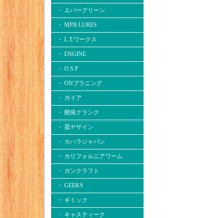
・ エバーグリーン
・ MPB LURES
・ L.T.ワークス
・ ENGINE
・ O.S.P
・ ONプラニング
・ ガイア
・ 開発クランク
・ 霞デザイン
・ カハラジャパン
・ カリフォルニアワーム
・ ガンクラフト
・ GEEKS
・ ギミック
・ キャスティーク