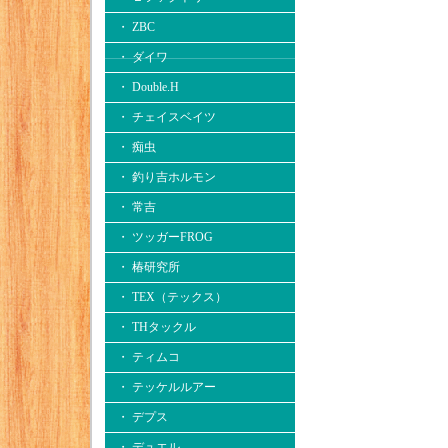
・ ZBC
・ ダイワ
・ Double.H
・ チェイスベイツ
・ 痴虫
・ 釣り吉ホルモン
・ 常吉
・ ツッガーFROG
・ 椿研究所
・ TEX（テックス）
・ THタックル
・ ティムコ
・ テッケルルアー
・ デプス
・ デュエル