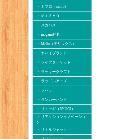
・ ミブロ（mibro）
・ ＭＩＺＭＯ
・ メガバス
・ mogami釣具
・ Molix（モリックス）
・ ヤバイブランド
・ ライブターゲット
・ ラッキークラフト
・ ラッドルアーズ
・ ラパラ
・ ランカーハント
・ リューギ（RYUGI）
・ リアクションイノベーショ
ン
・ リトルジャック