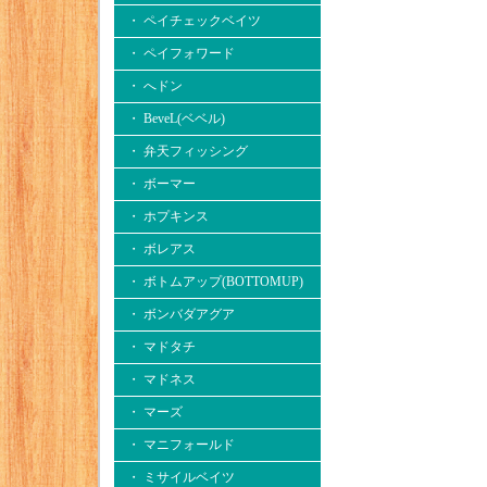
・ ペイチェックベイツ
・ ペイフォワード
・ へドン
・ BeveL(ベベル)
・ 弁天フィッシング
・ ボーマー
・ ホプキンス
・ ボレアス
・ ボトムアップ(BOTTOMUP)
・ ボンバダアグア
・ マドタチ
・ マドネス
・ マーズ
・ マニフォールド
・ ミサイルベイツ