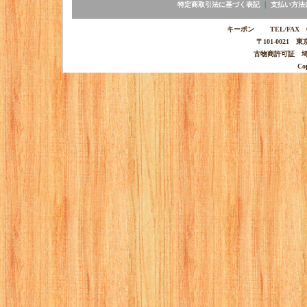
特定商取引法に基づく表記
｜
支払い方法
キーポン TEL/FAX 03-
〒101-0021 
古物商許可証 埼玉
Co