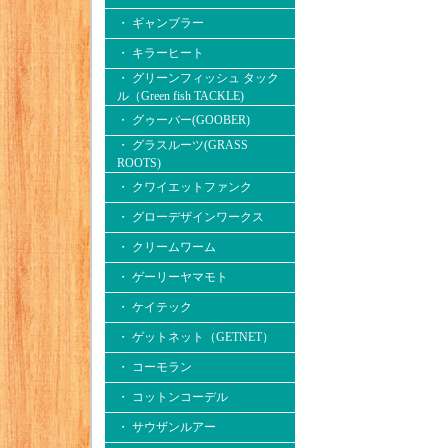
・ ギャンブラー
・ キラーヒート
・ グリーンフィッシュ タック
ル（Green fish TACKLE)
・ グゥーバー(GOOBER)
・ グラスルーツ(GRASS
ROOTS)
・ クワイエットファンク
・ グローデザインワークス
・ クリームワーム
・ ゲーリーヤマモト
・ ケイテック
・ ゲットネット（GETNET）
・ コーモラン
・ コットンコーデル
・ サウザンルアー