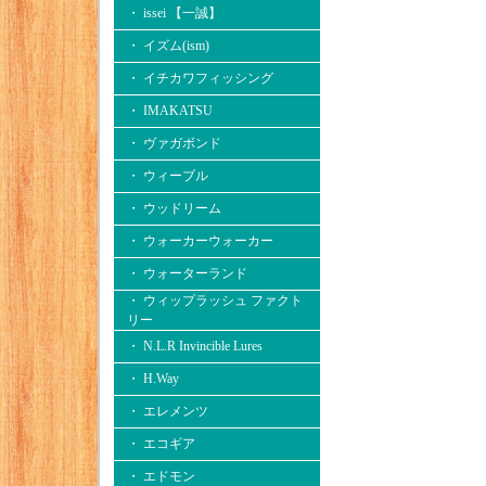
・ issei 【一誠】
・ イズム(ism)
・ イチカワフィッシング
・ IMAKATSU
・ ヴァガボンド
・ ウィーブル
・ ウッドリーム
・ ウォーカーウォーカー
・ ウォーターランド
・ ウィップラッシュ ファクト
リー
・ N.L.R Invincible Lures
・ H.Way
・ エレメンツ
・ エコギア
・ エドモン