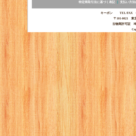
特定商取引法に基づく表記
｜
支払い方法
キーポン TEL/FAX 03-
〒101-0021 
古物商許可証 埼玉
Co