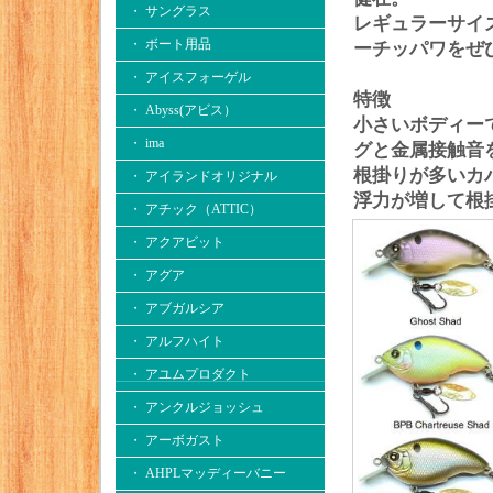
・ サングラス
レギュラーサイ
・ ボート用品
ーチッパワをぜ
・ アイスフォーゲル
​特徴
・ Abyss(アビス）
小さいボディー
・ ima
グと金属接触音
根掛りが多いカ
・ アイランドオリジナル
浮力が増して根
・ アチック（ATTIC）
・ アクアビット
・ アグア
・ アブガルシア
・ アルフハイト
・ アユムプロダクト
・ アンクルジョッシュ
・ アーボガスト
・ AHPLマッディーバニー