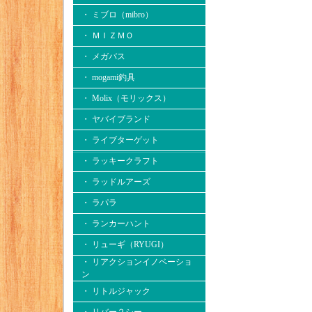
・ ミブロ（mibro）
・ ＭＩＺＭＯ
・ メガバス
・ mogami釣具
・ Molix（モリックス）
・ ヤバイブランド
・ ライブターゲット
・ ラッキークラフト
・ ラッドルアーズ
・ ラパラ
・ ランカーハント
・ リューギ（RYUGI）
・ リアクションイノベーショ
ン
・ リトルジャック