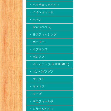
・ ペイチェックベイツ
・ ペイフォワード
・ へドン
・ BeveL(ベベル)
・ 弁天フィッシング
・ ボーマー
・ ホプキンス
・ ボレアス
・ ボトムアップ(BOTTOMUP)
・ ボンバダアグア
・ マドタチ
・ マドネス
・ マーズ
・ マニフォールド
・ ミサイルベイツ