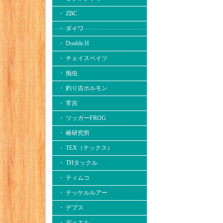
・ ZBC
・ ダイワ
・ Double.H
・ チェイスベイツ
・ 痴虫
・ 釣り吉ホルモン
・ 常吉
・ ツッガーFROG
・ 椿研究所
・ TEX（テックス）
・ THタックル
・ ティムコ
・ テッケルルアー
・ デプス
・ デュエル