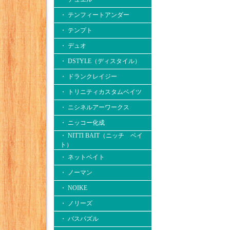
・ テンフィートアンダー
・ テンプト
・ デュオ
・ DSTYLE（ディスタイル）
・ ドランクレイジー
・ トリニティカスタムベイツ
・ ニシネルアーワークス
・ ニッコー化成
・ NITTI BAIT（ニッチ ベイ
ト）
・ ネットベイト
・ ノーマン
・ NOIKE
・ ノリーズ
・ バスパズル