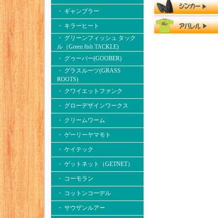
・ ギャンブラー
・ キラーヒート
・ グリーンフィッシュ タック
ル（Green fish TACKLE)
・ グゥーバー(GOOBER)
・ グラスルーツ(GRASS
ROOTS)
・ クワイエットファンク
・ グローデザインワークス
・ クリームワーム
・ ゲーリーヤマモト
・ ケイテック
・ ゲットネット（GETNET）
・ コーモラン
・ コットンコーデル
・ サウザンルアー