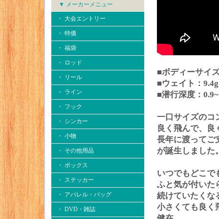
▼ メーカーメニュー
・ 大会エントリー
・ 特価
・ 福袋
・ ロッド
■ボディーサイズ
・ リール
■ウェイト：9.4g
・ ライン
■潜行深度：0.9~1
・ フック
一口サイズのコ
・ シンカー
良く飛んで、良
・ 小物
長年に渡ってご
が誕生しました
・ その他用品
・ ボックス
いつでもどこで
・ ステッカー
ふと気が付いた
・ アパレル・バッグ
続けていたくな
小さくても良く
・ DVD・雑誌
健在。