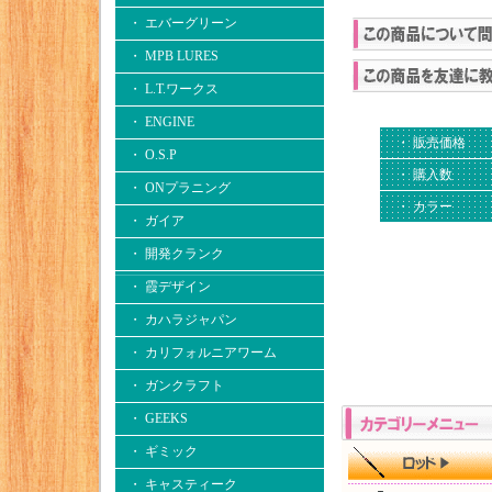
・ エバーグリーン
・ MPB LURES
・ L.T.ワークス
・ ENGINE
・ 販売価格
・ O.S.P
・ 購入数
・ ONプラニング
・ カラー
・ ガイア
・ 開発クランク
・ 霞デザイン
・ カハラジャパン
・ カリフォルニアワーム
・ ガンクラフト
・ GEEKS
・ ギミック
・ キャスティーク