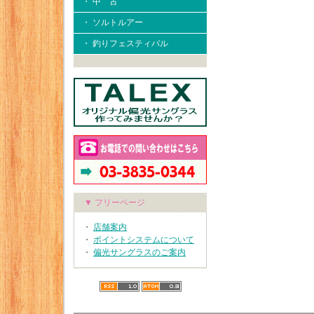
・ 中 古
・ ソルトルアー
・ 釣りフェスティバル
▼ フリーページ
・
店舗案内
・
ポイントシステムについて
・
偏光サングラスのご案内