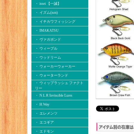
・ issei 【一誠】
・ イズム(ism)
・ イチカワフィッシング
・ IMAKATSU
・ ヴァガボンド
・ ウィーブル
・ ウッドリーム
・ ウォーカーウォーカー
・ ウォーターランド
・ ウィップラッシュ ファクト
リー
・ N.L.R Invincible Lures
・ H.Way
・ エレメンツ
・ エコギア
・ エドモン