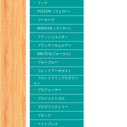
・ フィナ
・ FOLLOW（フォロー）
・ フーターズ
・ BOOYAH（ブーヤー）
・ フラッシュユニオン
・ ブラッディサムルアー
・ BRUTUS(ブルータス)
・ ブルーブルー
・ フレッドアーボガスト
・ フロントラインプロダクシ
ョン
・ プロフェッサー
・ プロジェクトゼロ
・ プロズファクトリー
・ フロッグ
・ ベイトブレス