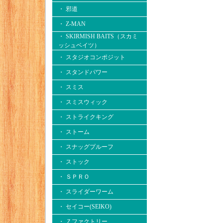
・ 邪道
・ Z-MAN
・ SKIRMISH BAITS（スカミ
ッシュベイツ）
・ スタジオコンポジット
・ スタンドパワー
・ スミス
・ スミスウィック
・ ストライクキング
・ ストーム
・ スナッグプルーフ
・ ストック
・ ＳＰＲＯ
・ スライダーワーム
・ セイコー(SEIKO)
・ Ｚファクトリー