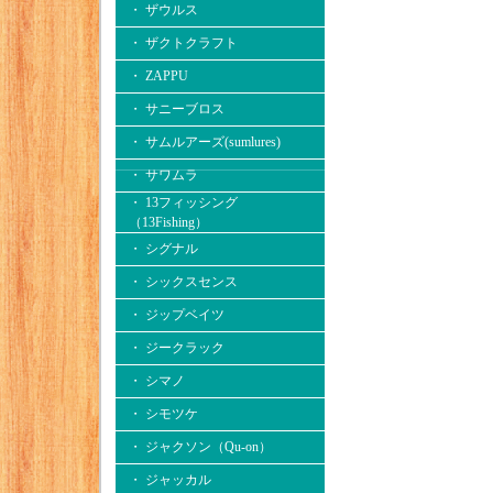
・ ザウルス
・ ザクトクラフト
・ ZAPPU
・ サニーブロス
・ サムルアーズ(sumlures)
・ サワムラ
・ 13フィッシング
（13Fishing）
・ シグナル
・ シックスセンス
・ ジップベイツ
・ ジークラック
・ シマノ
・ シモツケ
・ ジャクソン（Qu-on）
・ ジャッカル