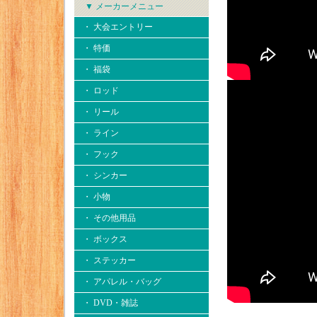
▼ メーカーメニュー
・ 大会エントリー
・ 特価
・ 福袋
・ ロッド
・ リール
・ ライン
・ フック
・ シンカー
・ 小物
・ その他用品
・ ボックス
・ ステッカー
・ アパレル・バッグ
・ DVD・雑誌