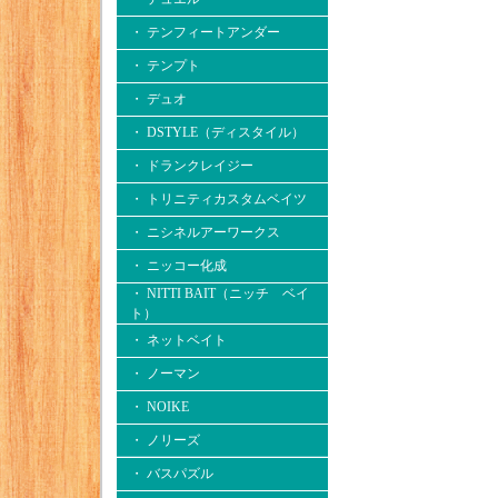
・ テンフィートアンダー
・ テンプト
・ デュオ
・ DSTYLE（ディスタイル）
・ ドランクレイジー
・ トリニティカスタムベイツ
・ ニシネルアーワークス
・ ニッコー化成
・ NITTI BAIT（ニッチ ベイ
ト）
・ ネットベイト
・ ノーマン
・ NOIKE
・ ノリーズ
・ バスパズル