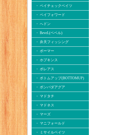
・ ペイチェックベイツ
・ ペイフォワード
・ へドン
・ BeveL(ベベル)
・ 弁天フィッシング
・ ボーマー
・ ホプキンス
・ ボレアス
・ ボトムアップ(BOTTOMUP)
・ ボンバダアグア
・ マドタチ
・ マドネス
・ マーズ
・ マニフォールド
・ ミサイルベイツ