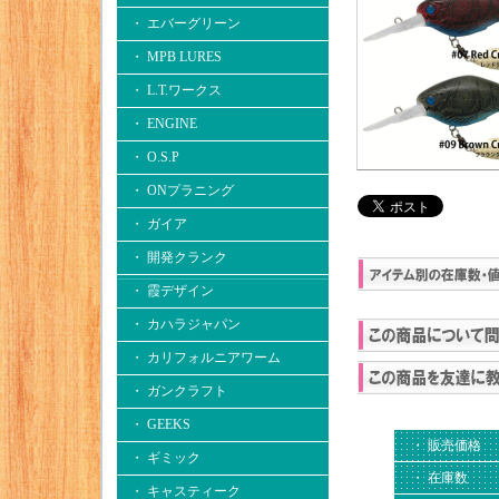
・ エバーグリーン
・ MPB LURES
・ L.T.ワークス
・ ENGINE
・ O.S.P
・ ONプラニング
・ ガイア
・ 開発クランク
・ 霞デザイン
・ カハラジャパン
・ カリフォルニアワーム
・ ガンクラフト
・ GEEKS
・ 販売価格
・ ギミック
・ 在庫数
・ キャスティーク