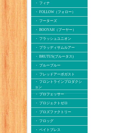
・ フィナ
・ FOLLOW（フォロー）
・ フーターズ
・ BOOYAH（ブーヤー）
・ フラッシュユニオン
・ ブラッディサムルアー
・ BRUTUS(ブルータス)
・ ブルーブルー
・ フレッドアーボガスト
・ フロントラインプロダクシ
ョン
・ プロフェッサー
・ プロジェクトゼロ
・ プロズファクトリー
・ フロッグ
・ ベイトブレス