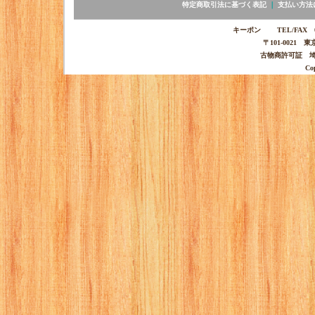
特定商取引法に基づく表記
｜
支払い方法
キーポン TEL/FAX 03-
〒101-0021 
古物商許可証 埼玉
Co