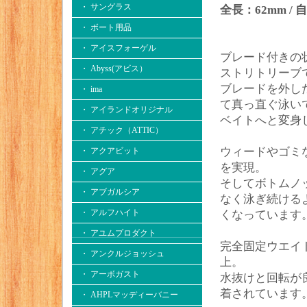
・ サングラス
全長：62mm / 自
・ ボート用品
・ アイスフォーゲル
ブレード付きの
・ Abyss(アビス）
ストリトリーブ
ブレードを外し
・ ima
て真っ直ぐ泳い
・ アイランドオリジナル
ベイトへと変身
・ アチック（ATTIC）
ウィードやゴミ
・ アクアビット
を実現。
・ アグア
そしてボトムノ
・ アブガルシア
なく泳ぎ続ける
・ アルフハイト
くなっています
・ アユムプロダクト
完全固定ウエイ
・ アンクルジョッシュ
上。
・ アーボガスト
水抜けと回転が
着されています
・ AHPLマッディーバニー