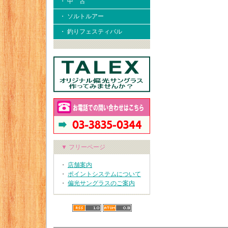
・ 中 古
・ ソルトルアー
・ 釣りフェスティバル
▼ フリーページ
・
店舗案内
・
ポイントシステムについて
・
偏光サングラスのご案内