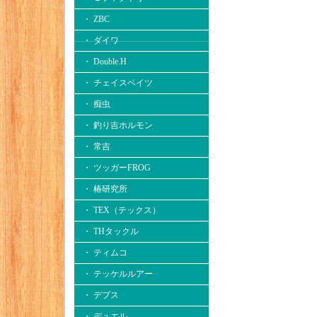
・ ZBC
・ ダイワ
・ Double.H
・ チェイスベイツ
・ 痴虫
・ 釣り吉ホルモン
・ 常吉
・ ツッガーFROG
・ 椿研究所
・ TEX（テックス）
・ THタックル
・ ティムコ
・ テッケルルアー
・ デプス
・ デュエル