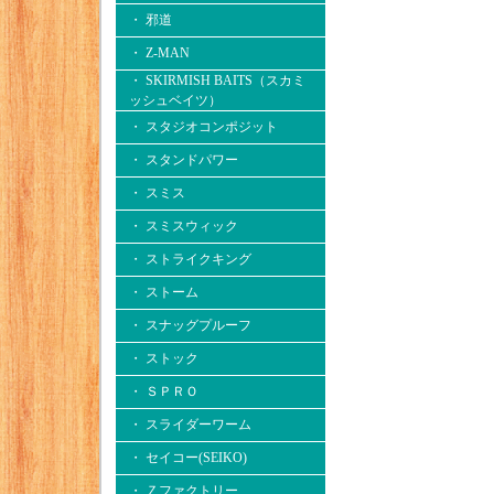
・ 邪道
・ Z-MAN
・ SKIRMISH BAITS（スカミ
ッシュベイツ）
・ スタジオコンポジット
・ スタンドパワー
・ スミス
・ スミスウィック
・ ストライクキング
・ ストーム
・ スナッグプルーフ
・ ストック
・ ＳＰＲＯ
・ スライダーワーム
・ セイコー(SEIKO)
・ Ｚファクトリー