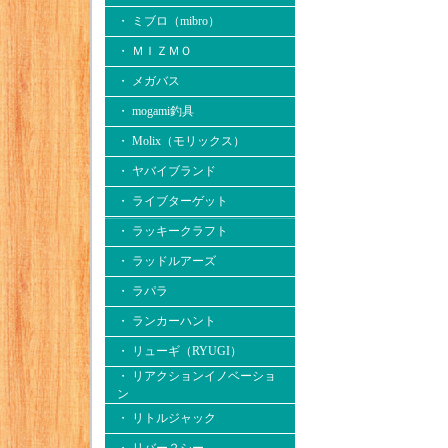
・ ミブロ（mibro）
・ ＭＩＺＭＯ
・ メガバス
・ mogami釣具
・ Molix（モリックス）
・ ヤバイブランド
・ ライブターゲット
・ ラッキークラフト
・ ラッドルアーズ
・ ラパラ
・ ランカーハント
・ リューギ（RYUGI）
・ リアクションイノベーショ
ン
・ リトルジャック