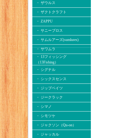
・ ザウルス
・ ザクトクラフト
・ ZAPPU
・ サニーブロス
・ サムルアーズ(sumlures)
・ サワムラ
・ 13フィッシング
（13Fishing）
・ シグナル
・ シックスセンス
・ ジップベイツ
・ ジークラック
・ シマノ
・ シモツケ
・ ジャクソン（Qu-on）
・ ジャッカル