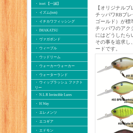
・ issei 【一誠】
【オリジナルブ
・ イズム(ism)
チッパワRBブ
ゴールド）が標
・ イチカワフィッシング
チッパワのアク
・ IMAKATSU
にはどうしたら
・ ヴァガボンド
その事を追求し
・ ウィーブル
ードです。
・ ウッドリーム
・ ウォーカーウォーカー
・ ウォーターランド
・ ウィップラッシュ ファクト
リー
・ N.L.R Invincible Lures
・ H.Way
・ エレメンツ
・ エコギア
・ エドモン