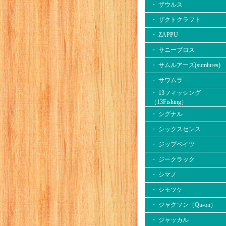
・ ザウルス
・ ザクトクラフト
・ ZAPPU
・ サニーブロス
・ サムルアーズ(sumlures)
・ サワムラ
・ 13フィッシング
（13Fishing）
・ シグナル
・ シックスセンス
・ ジップベイツ
・ ジークラック
・ シマノ
・ シモツケ
・ ジャクソン（Qu-on）
・ ジャッカル