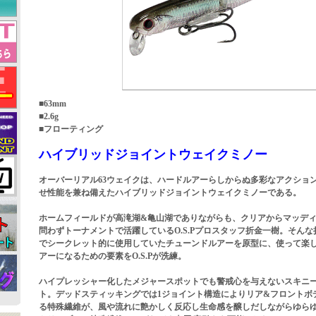
■63mm
■2.6g
■フローティング
ハイブリッドジョイントウェイクミノー
オーバーリアル63ウェイクは、ハードルアーらしからぬ多彩なアクショ
せ性能を兼ね備えたハイブリッドジョイントウェイクミノーである。
ホームフィールドが高滝湖&亀山湖でありながらも、クリアからマッデ
問わずトーナメントで活躍しているO.S.Pプロスタッフ折金一樹。そん
でシークレット的に使用していたチューンドルアーを原型に、使って楽
アーになるための要素をO.S.Pが洗練。
ハイプレッシャー化したメジャースポットでも警戒心を与えないスキニー
ト。デッドスティッキングでは1ジョイント構造によりリア&フロントボ
る特殊繊維が、風や流れに艶かしく反応し生命感を醸しだしながらゆら