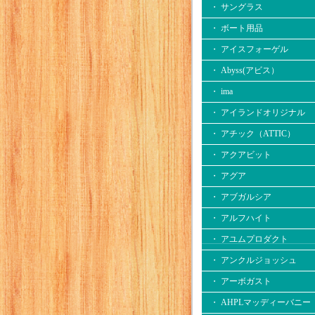
・ サングラス
・ ボート用品
・ アイスフォーゲル
・ Abyss(アビス）
・ ima
・ アイランドオリジナル
・ アチック（ATTIC）
・ アクアビット
・ アグア
・ アブガルシア
・ アルフハイト
・ アユムプロダクト
・ アンクルジョッシュ
・ アーボガスト
・ AHPLマッディーバニー