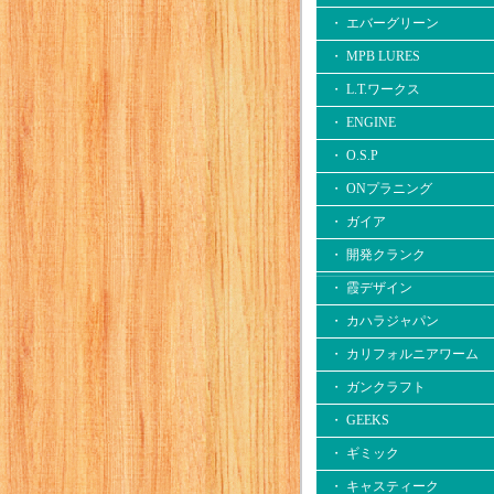
・ エバーグリーン
・ MPB LURES
・ L.T.ワークス
・ ENGINE
・ O.S.P
・ ONプラニング
・ ガイア
・ 開発クランク
・ 霞デザイン
・ カハラジャパン
・ カリフォルニアワーム
・ ガンクラフト
・ GEEKS
・ ギミック
・ キャスティーク