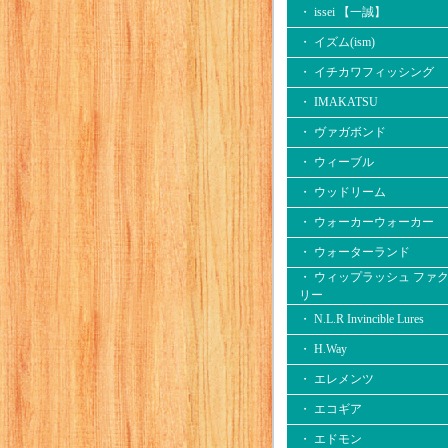
・ issei 【一誠】
・ イズム(ism)
・ イチカワフィッシング
・ IMAKATSU
・ ヴァガボンド
・ ウィーブル
・ ウッドリーム
・ ウォーカーウォーカー
・ ウォーターランド
・ ウィップラッシュ ファ
リー
・ N.L.R Invincible Lures
・ H.Way
・ エレメンツ
・ エコギア
・ エドモン