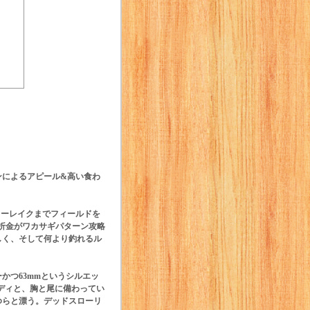
ンによるアピール&高い食わ
ィーレイクまでフィールドを
な折金がワカサギパターン攻略
しく、そして何より釣れるル
かつ63mmというシルエッ
ディと、胸と尾に備わってい
ゆらと漂う。デッドスローリ