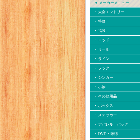
▼ メーカーメニュー
・ 大会エントリー
・ 特価
・ 福袋
・ ロッド
・ リール
・ ライン
・ フック
・ シンカー
・ 小物
・ その他用品
・ ボックス
・ ステッカー
・ アパレル・バッグ
・ DVD・雑誌