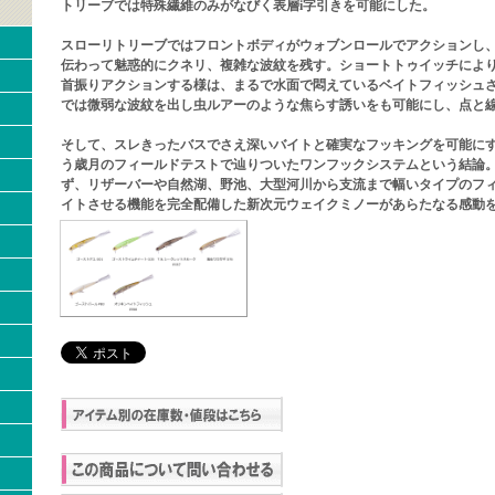
トリーブでは特殊繊維のみがなびく表層i字引きを可能にした。
スローリトリーブではフロントボディがウォブンロールでアクションし
伝わって魅惑的にクネリ、複雑な波紋を残す。ショートトゥイッチによ
首振りアクションする様は、まるで水面で悶えているベイトフィッシュ
では微弱な波紋を出し虫ルアーのような焦らす誘いをも可能にし、点と
そして、スレきったバスでさえ深いバイトと確実なフッキングを可能にす
う歳月のフィールドテストで辿りついたワンフックシステムという結論
ず、リザーバーや自然湖、野池、大型河川から支流まで幅いタイプのフ
イトさせる機能を完全配備した新次元ウェイクミノーがあらたなる感動