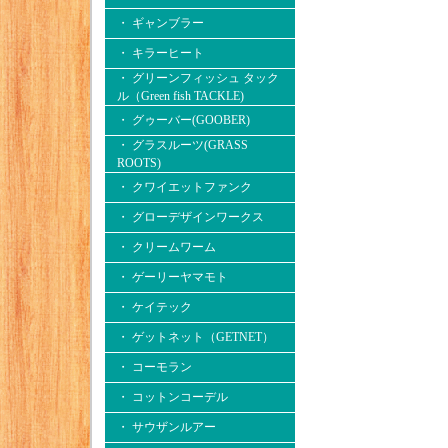
・ ギャンブラー
・ キラーヒート
・ グリーンフィッシュ タック
ル（Green fish TACKLE)
・ グゥーバー(GOOBER)
・ グラスルーツ(GRASS
ROOTS)
・ クワイエットファンク
・ グローデザインワークス
・ クリームワーム
・ ゲーリーヤマモト
・ ケイテック
・ ゲットネット（GETNET）
・ コーモラン
・ コットンコーデル
・ サウザンルアー