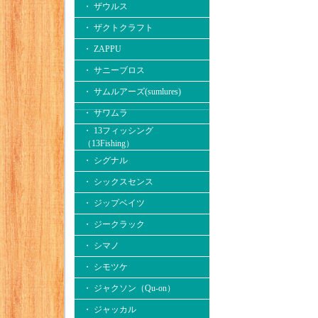
・ ザウルス
・ ザクトクラフト
・ ZAPPU
・ サニーブロス
・ サムルアーズ(sumlures)
・ サワムラ
・ 13フィッシング
（13Fishing）
・ シグナル
・ シックスセンス
・ ジップベイツ
・ ジークラック
・ シマノ
・ シモツケ
・ ジャクソン（Qu-on）
・ ジャッカル