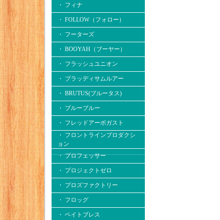
・ フィナ
・ FOLLOW（フォロー）
・ フーターズ
・ BOOYAH（ブーヤー）
・ フラッシュユニオン
・ ブラッディサムルアー
・ BRUTUS(ブルータス)
・ ブルーブルー
・ フレッドアーボガスト
・ フロントラインプロダクシ
ョン
・ プロフェッサー
・ プロジェクトゼロ
・ プロズファクトリー
・ フロッグ
・ ベイトブレス