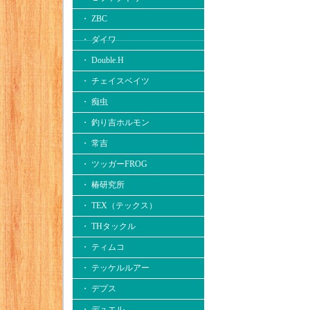
・ ZBC
・ ダイワ
・ Double.H
・ チェイスベイツ
・ 痴虫
・ 釣り吉ホルモン
・ 常吉
・ ツッガーFROG
・ 椿研究所
・ TEX（テックス）
・ THタックル
・ ティムコ
・ テッケルルアー
・ デプス
・ デュエル