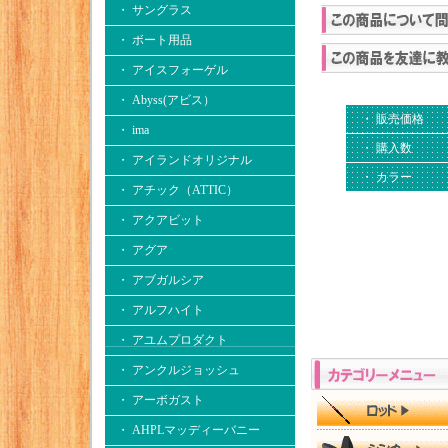
・ サングラス
・ ボート用品
・ アイスフォーゲル
・ Abyss(アビス）
・ 販売価格
・ ima
・ 購入数
・ アイランドオリジナル
・ カラー
・ アチック（ATTIC）
・ アクアビット
・ アグア
・ アブガルシア
・ アルフハイト
・ アユムプロダクト
・ アンクルジョッシュ
・ アーボガスト
・ AHPLマッディーバニー