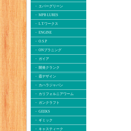
・ エバーグリーン
・ MPB LURES
・ L.T.ワークス
・ ENGINE
・ O.S.P
・ ONプラニング
・ ガイア
・ 開発クランク
・ 霞デザイン
・ カハラジャパン
・ カリフォルニアワーム
・ ガンクラフト
・ GEEKS
・ ギミック
・ キャスティーク