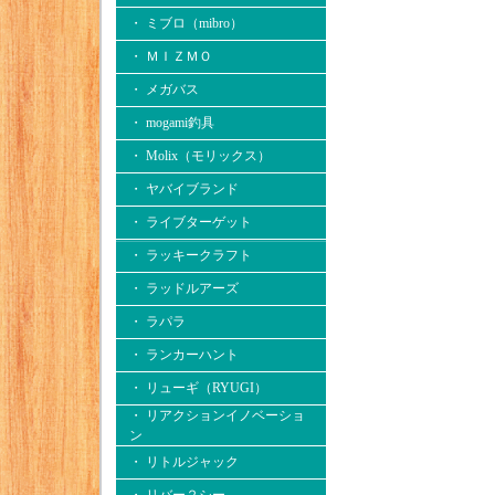
・ ミブロ（mibro）
・ ＭＩＺＭＯ
・ メガバス
・ mogami釣具
・ Molix（モリックス）
・ ヤバイブランド
・ ライブターゲット
・ ラッキークラフト
・ ラッドルアーズ
・ ラパラ
・ ランカーハント
・ リューギ（RYUGI）
・ リアクションイノベーショ
ン
・ リトルジャック