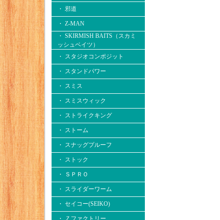
・ 邪道
・ Z-MAN
・ SKIRMISH BAITS（スカミ
ッシュベイツ）
・ スタジオコンポジット
・ スタンドパワー
・ スミス
・ スミスウィック
・ ストライクキング
・ ストーム
・ スナッグプルーフ
・ ストック
・ ＳＰＲＯ
・ スライダーワーム
・ セイコー(SEIKO)
・ Ｚファクトリー