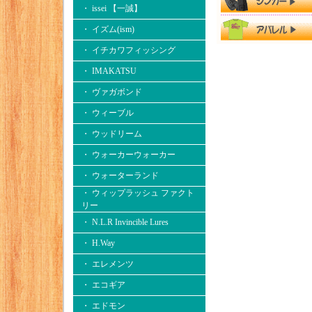
・ issei 【一誠】
・ イズム(ism)
・ イチカワフィッシング
・ IMAKATSU
・ ヴァガボンド
・ ウィーブル
・ ウッドリーム
・ ウォーカーウォーカー
・ ウォーターランド
・ ウィップラッシュ ファクト
リー
・ N.L.R Invincible Lures
・ H.Way
・ エレメンツ
・ エコギア
・ エドモン