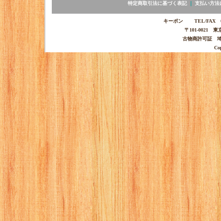
特定商取引法に基づく表記
｜
支払い方法
キーポン TEL/FAX 03-
〒101-0021 
古物商許可証 埼玉
Co