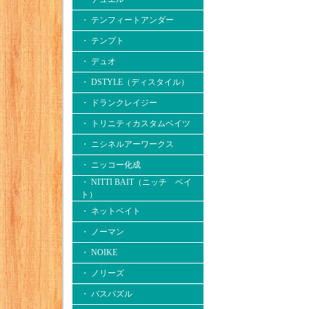
・ テンフィートアンダー
・ テンプト
・ デュオ
・ DSTYLE（ディスタイル）
・ ドランクレイジー
・ トリニティカスタムベイツ
・ ニシネルアーワークス
・ ニッコー化成
・ NITTI BAIT（ニッチ ベイ
ト）
・ ネットベイト
・ ノーマン
・ NOIKE
・ ノリーズ
・ バスパズル