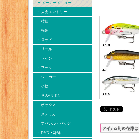
▼ メーカーメニュー
・ 大会エントリー
・ 特価
・ 福袋
・ ロッド
・ リール
・ ライン
・ フック
・ シンカー
・ 小物
・ その他用品
・ ボックス
・ ステッカー
・ アパレル・バッグ
・ DVD・雑誌