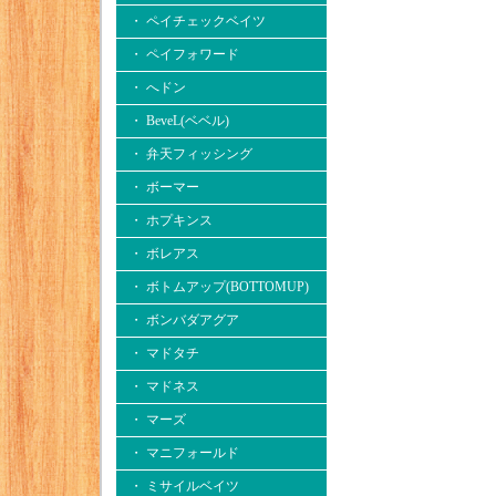
・ ペイチェックベイツ
・ ペイフォワード
・ へドン
・ BeveL(ベベル)
・ 弁天フィッシング
・ ボーマー
・ ホプキンス
・ ボレアス
・ ボトムアップ(BOTTOMUP)
・ ボンバダアグア
・ マドタチ
・ マドネス
・ マーズ
・ マニフォールド
・ ミサイルベイツ