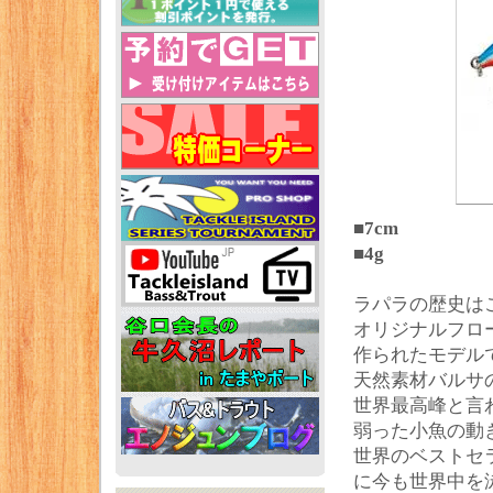
■7cm
■4g
ラパラの歴史は
オリジナルフロ
作られたモデル
天然素材バルサ
世界最高峰と言
弱った小魚の動
世界のベストセ
に今も世界中を