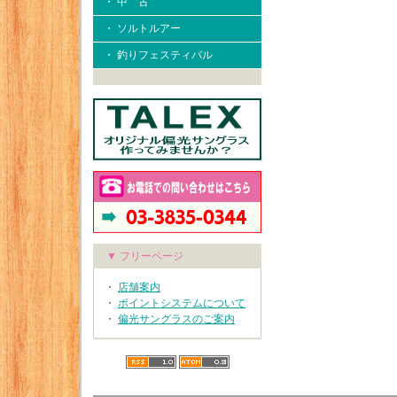
・ 中 古
・ ソルトルアー
・ 釣りフェスティバル
▼ フリーページ
・
店舗案内
・
ポイントシステムについて
・
偏光サングラスのご案内