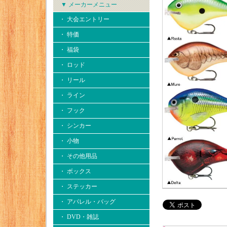
▼ メーカーメニュー
・ 大会エントリー
・ 特価
・ 福袋
・ ロッド
・ リール
・ ライン
・ フック
・ シンカー
・ 小物
・ その他用品
・ ボックス
・ ステッカー
・ アパレル・バッグ
・ DVD・雑誌