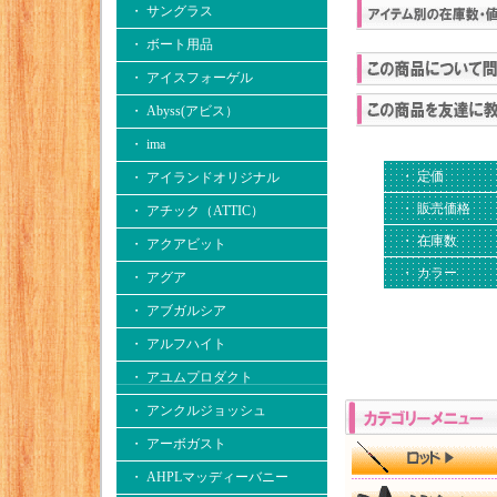
・ サングラス
・ ボート用品
・ アイスフォーゲル
・ Abyss(アビス）
・ ima
・ 定価
・ アイランドオリジナル
・ 販売価格
・ アチック（ATTIC）
・ 在庫数
・ アクアビット
・ カラー
・ アグア
・ アブガルシア
・ アルフハイト
・ アユムプロダクト
・ アンクルジョッシュ
・ アーボガスト
・ AHPLマッディーバニー