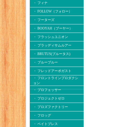
・ フィナ
・ FOLLOW（フォロー）
・ フーターズ
・ BOOYAH（ブーヤー）
・ フラッシュユニオン
・ ブラッディサムルアー
・ BRUTUS(ブルータス)
・ ブルーブルー
・ フレッドアーボガスト
・ フロントラインプロダクシ
ョン
・ プロフェッサー
・ プロジェクトゼロ
・ プロズファクトリー
・ フロッグ
・ ベイトブレス