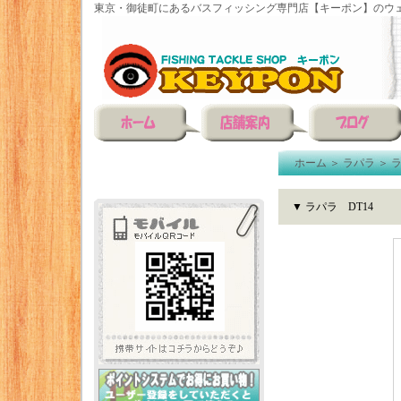
東京・御徒町にあるバスフィッシング専門店【キーポン】のウェ
ホーム
＞
ラパラ
＞
▼ ラパラ DT14