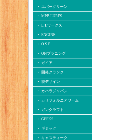
・ エバーグリーン
・ MPB LURES
・ L.T.ワークス
・ ENGINE
・ O.S.P
・ ONプラニング
・ ガイア
・ 開発クランク
・ 霞デザイン
・ カハラジャパン
・ カリフォルニアワーム
・ ガンクラフト
・ GEEKS
・ ギミック
・ キャスティーク