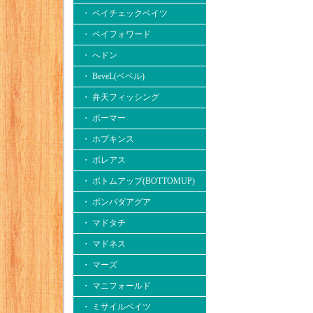
・ ペイチェックベイツ
・ ペイフォワード
・ へドン
・ BeveL(ベベル)
・ 弁天フィッシング
・ ボーマー
・ ホプキンス
・ ボレアス
・ ボトムアップ(BOTTOMUP)
・ ボンバダアグア
・ マドタチ
・ マドネス
・ マーズ
・ マニフォールド
・ ミサイルベイツ