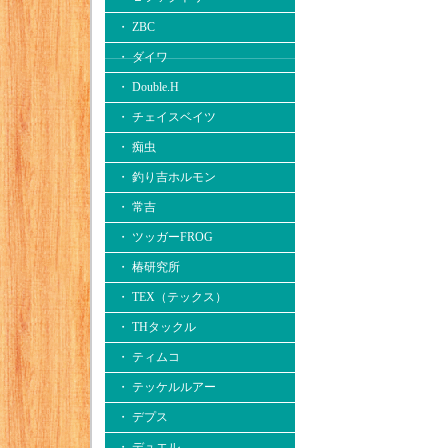
・ ZBC
・ ダイワ
・ Double.H
・ チェイスベイツ
・ 痴虫
・ 釣り吉ホルモン
・ 常吉
・ ツッガーFROG
・ 椿研究所
・ TEX（テックス）
・ THタックル
・ ティムコ
・ テッケルルアー
・ デプス
・ デュエル