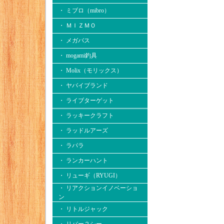
・ ミブロ（mibro）
・ ＭＩＺＭＯ
・ メガバス
・ mogami釣具
・ Molix（モリックス）
・ ヤバイブランド
・ ライブターゲット
・ ラッキークラフト
・ ラッドルアーズ
・ ラパラ
・ ランカーハント
・ リューギ（RYUGI）
・ リアクションイノベーショ
ン
・ リトルジャック