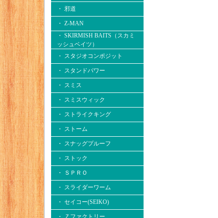
・ 邪道
・ Z-MAN
・ SKIRMISH BAITS（スカミ
ッシュベイツ）
・ スタジオコンポジット
・ スタンドパワー
・ スミス
・ スミスウィック
・ ストライクキング
・ ストーム
・ スナッグプルーフ
・ ストック
・ ＳＰＲＯ
・ スライダーワーム
・ セイコー(SEIKO)
・ Ｚファクトリー