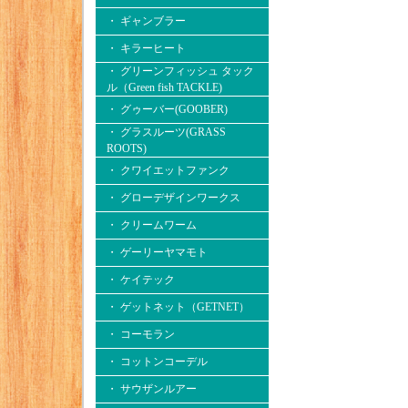
・ ギャンブラー
・ キラーヒート
・ グリーンフィッシュ タック
ル（Green fish TACKLE)
・ グゥーバー(GOOBER)
・ グラスルーツ(GRASS
ROOTS)
・ クワイエットファンク
・ グローデザインワークス
・ クリームワーム
・ ゲーリーヤマモト
・ ケイテック
・ ゲットネット（GETNET）
・ コーモラン
・ コットンコーデル
・ サウザンルアー