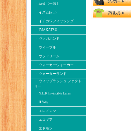
・ issei 【一誠】
・ イズム(ism)
・ イチカワフィッシング
・ IMAKATSU
・ ヴァガボンド
・ ウィーブル
・ ウッドリーム
・ ウォーカーウォーカー
・ ウォーターランド
・ ウィップラッシュ ファクト
リー
・ N.L.R Invincible Lures
・ H.Way
・ エレメンツ
・ エコギア
・ エドモン