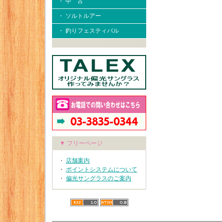
・ 中 古
・ ソルトルアー
・ 釣りフェスティバル
▼ フリーページ
・
店舗案内
・
ポイントシステムについて
・
偏光サングラスのご案内