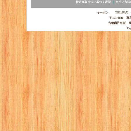
特定商取引法に基づく表記
｜
支払い方法
キーポン TEL/FAX 03-
〒101-0021 
古物商許可証 埼玉
Co