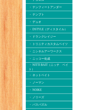
・ テンフィートアンダー
・ テンプト
・ デュオ
・ DSTYLE（ディスタイル）
・ ドランクレイジー
・ トリニティカスタムベイツ
・ ニシネルアーワークス
・ ニッコー化成
・ NITTI BAIT（ニッチ ベイ
ト）
・ ネットベイト
・ ノーマン
・ NOIKE
・ ノリーズ
・ バスパズル