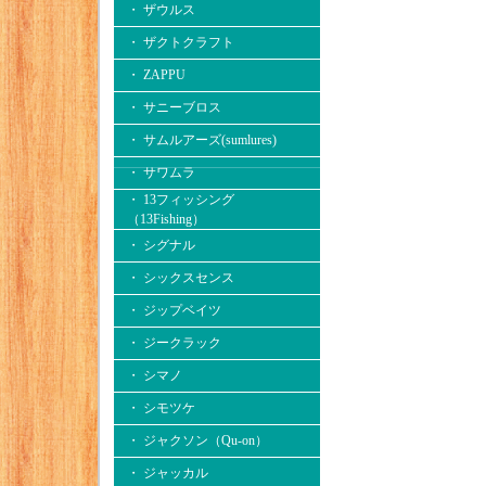
・ ザウルス
・ ザクトクラフト
・ ZAPPU
・ サニーブロス
・ サムルアーズ(sumlures)
・ サワムラ
・ 13フィッシング
（13Fishing）
・ シグナル
・ シックスセンス
・ ジップベイツ
・ ジークラック
・ シマノ
・ シモツケ
・ ジャクソン（Qu-on）
・ ジャッカル