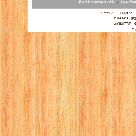
特定商取引法に基づく表記
｜
支払い方法
キーポン TEL/FAX 03-
〒101-0021 
古物商許可証 埼玉
Co