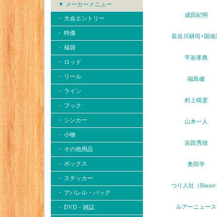
▼ メーカーメニュー
成田紀明
・ 大会エントリー
・ 特価
長谷川耕司×国保
・ 福袋
平岩孝典
・ ロッド
・ リール
福島健
・ ライン
村上晴彦
・ フック
・ シンカー
山木一人
・ 小物
吉田秀雄
・ その他用品
・ ボックス
奥田学
・ ステッカー
つり人社（Basse
・ アパレル・バッグ
ルアーニュース
・ DVD・雑誌