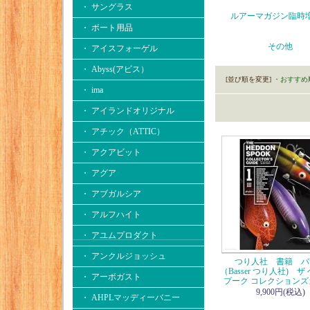
・ サングラス
ルアーマガジン臨時
・ ボート用品
その他
・ アイスフォーゲル
・ Abyss(アビス）
[並び順を変更]
・おすすめ
・ ima
・ アイランドオリジナル
・ アチック（ATTIC）
・ アクアビット
・ アグア
・ アブガルシア
・ アルフハイト
・ アユムプロダクト
・ アンクルジョッシュ
つり人社 書籍 バ
（Basser つり人社) 
・ アーボガスト
プーク コレクションズ
9,900円(税込)
・ AHPLマッディーバニー