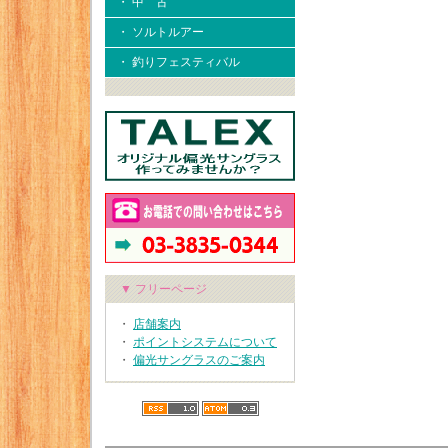
・ 中 古
・ ソルトルアー
・ 釣りフェスティバル
▼ フリーページ
・
店舗案内
・
ポイントシステムについて
・
偏光サングラスのご案内