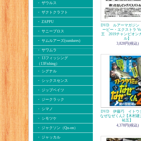
・ ザウルス
・ ザクトクラフト
・ ZAPPU
DVD ルアーマガジン
ービー・エクストラ Vol
・ サニーブロス
王 2019チャンピオン
ル】
・ サムルアーズ(sumlures)
3,828円(税込)
・ サワムラ
・ 13フィッシング
（13Fishing）
・ シグナル
・ シックスセンス
・ ジップベイツ
・ ジークラック
・ シマノ
DVD 伊藤巧 イトウ
なぜなぜくん2【木村建
・ シモツケ
祐五】
4,378円(税込)
・ ジャクソン（Qu-on）
・ ジャッカル