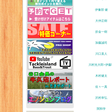
伊豫部 健
大仲正樹
折金一樹
加藤誠司
川口直人
川村光大郎×伊藤
木村健太
佐々一真
沢村幸弘
関和学