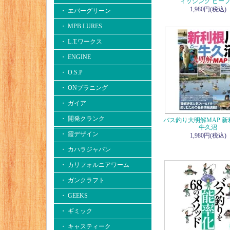
ィッシング ピー
1,980円(税込)
・ エバーグリーン
・ MPB LURES
・ L.T.ワークス
・ ENGINE
・ O.S.P
・ ONプラニング
・ ガイア
・ 開発クランク
バス釣り大明解MAP 
牛久沼
・ 霞デザイン
1,980円(税込)
・ カハラジャパン
・ カリフォルニアワーム
・ ガンクラフト
・ GEEKS
・ ギミック
・ キャスティーク