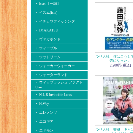
・ issei 【一誠】
・ イズム(ism)
・ イチカワフィッシング
・ IMAKATSU
・ ヴァガボンド
・ ウィーブル
つり人社 僕はこうし
・ ウッドリーム
弥になった。
2,200円(税込)
・ ウォーカーウォーカー
・ ウォーターランド
・ ウィップラッシュ ファクト
リー
・ N.L.R Invincible Lures
・ H.Way
・ エレメンツ
・ エコギア
つり人社 書籍 キャ
・ エドモン