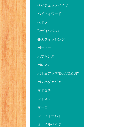
・ ペイチェックベイツ
・ ペイフォワード
・ へドン
・ BeveL(ベベル)
・ 弁天フィッシング
・ ボーマー
・ ホプキンス
・ ボレアス
・ ボトムアップ(BOTTOMUP)
・ ボンバダアグア
・ マドタチ
・ マドネス
・ マーズ
・ マニフォールド
・ ミサイルベイツ