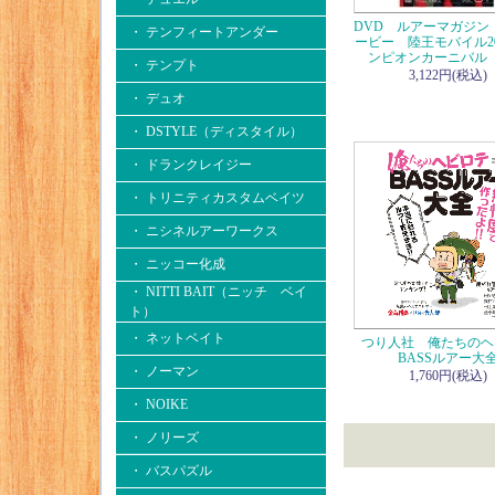
DVD ルアーマガジン
・ テンフィートアンダー
ービー 陸王モバイル20
ンピオンカーニバル V
・ テンプト
3,122円(税込)
・ デュオ
・ DSTYLE（ディスタイル）
・ ドランクレイジー
・ トリニティカスタムベイツ
・ ニシネルアーワークス
・ ニッコー化成
・ NITTI BAIT（ニッチ ベイ
ト）
・ ネットベイト
つり人社 俺たちのヘ
BASSルアー大
・ ノーマン
1,760円(税込)
・ NOIKE
・ ノリーズ
・ バスパズル