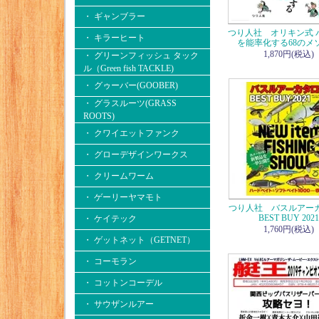
・ ギャンブラー
つり人社 オリキン式 
・ キラーヒート
を能率化する68のメ
1,870円(税込)
・ グリーンフィッシュ タック
ル（Green fish TACKLE)
・ グゥーバー(GOOBER)
・ グラスルーツ(GRASS
ROOTS)
・ クワイエットファンク
・ グローデザインワークス
・ クリームワーム
・ ゲーリーヤマモト
つり人社 バスルアー
BEST BUY 2021
・ ケイテック
1,760円(税込)
・ ゲットネット（GETNET）
・ コーモラン
・ コットンコーデル
・ サウザンルアー