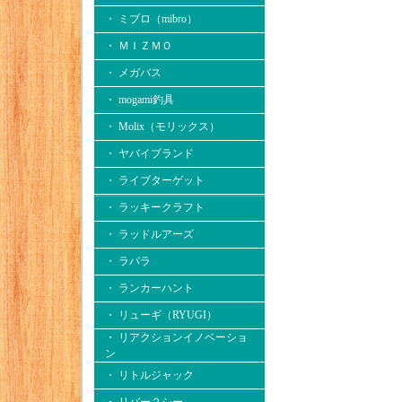
・ ミブロ（mibro）
・ ＭＩＺＭＯ
・ メガバス
・ mogami釣具
・ Molix（モリックス）
・ ヤバイブランド
・ ライブターゲット
・ ラッキークラフト
・ ラッドルアーズ
・ ラパラ
・ ランカーハント
・ リューギ（RYUGI）
・ リアクションイノベーショ
ン
・ リトルジャック