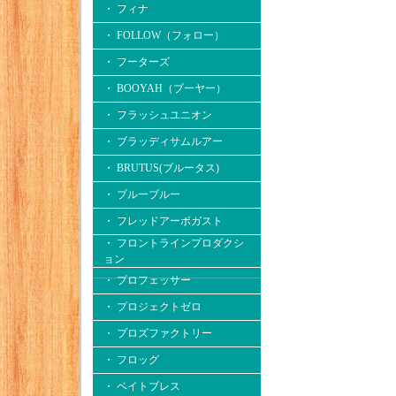
・ フィナ
・ FOLLOW（フォロー）
・ フーターズ
・ BOOYAH（ブーヤー）
・ フラッシュユニオン
・ ブラッディサムルアー
・ BRUTUS(ブルータス)
・ ブルーブルー
・ フレッドアーボガスト
・ フロントラインプロダクシ
ョン
・ プロフェッサー
・ プロジェクトゼロ
・ プロズファクトリー
・ フロッグ
・ ベイトブレス