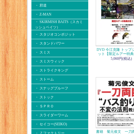
・ 邪道
・ Z-MAN
・ SKIRMISH BAITS（スカミ
ッシュベイツ）
・ スタジオコンポジット
・ スタンドパワー
DVD 今江克隆 トップ
・ スミス
ット【限定ルアー特典
5,060円(税込)
・ スミスウィック
・ ストライクキング
・ ストーム
・ スナッグプルーフ
・ ストック
・ ＳＰＲＯ
・ スライダーワーム
・ セイコー(SEIKO)
書籍 菊元俊文 一刀
・ Ｚファクトリー