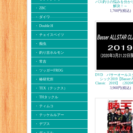
バス釣りの悩みを分か
解決！～
・ ZBC
1,760円(税込)
・ ダイワ
・ Double.H
・ チェイスベイツ
・ 痴虫
・ 釣り吉ホルモン
・ 常吉
・ ツッガーFROG
DVD バサーオールス
シック2019【Basser Al
・ 椿研究所
Classic 2019】 （20
3,960円(税込)
・ TEX（テックス）
・ THタックル
・ ティムコ
・ テッケルルアー
・ デプス
・ デュエル