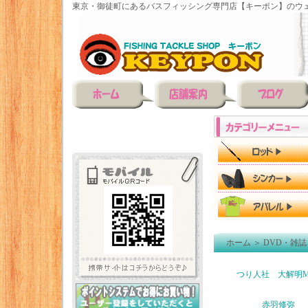
東京・御徒町にあるバスフィッシング専門店【キーポン】のウェ
ホーム
＞
DVD・雑誌
つり人社 大解明M
赤羽修弥