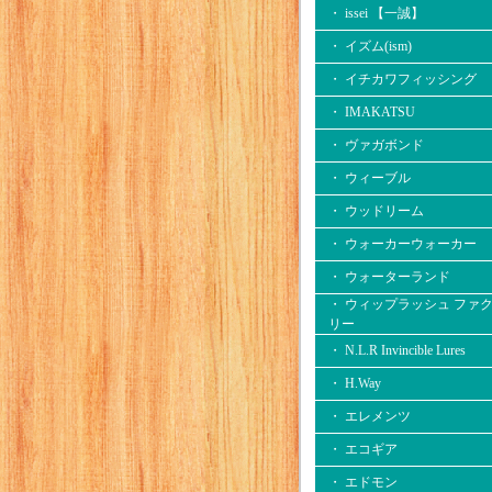
・ issei 【一誠】
・ イズム(ism)
・ イチカワフィッシング
・ IMAKATSU
・ ヴァガボンド
・ ウィーブル
・ ウッドリーム
・ ウォーカーウォーカー
・ ウォーターランド
・ ウィップラッシュ ファ
リー
・ N.L.R Invincible Lures
・ H.Way
・ エレメンツ
・ エコギア
・ エドモン