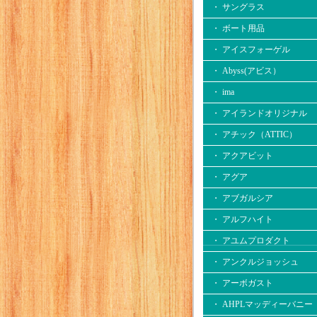
・ サングラス
・ ボート用品
・ アイスフォーゲル
・ Abyss(アビス）
・ ima
・ アイランドオリジナル
・ アチック（ATTIC）
・ アクアビット
・ アグア
・ アブガルシア
・ アルフハイト
・ アユムプロダクト
・ アンクルジョッシュ
・ アーボガスト
・ AHPLマッディーバニー