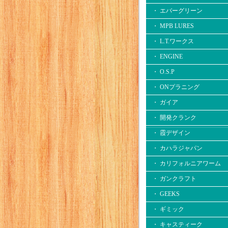
・ エバーグリーン
・ MPB LURES
・ L.T.ワークス
・ ENGINE
・ O.S.P
・ ONプラニング
・ ガイア
・ 開発クランク
・ 霞デザイン
・ カハラジャパン
・ カリフォルニアワーム
・ ガンクラフト
・ GEEKS
・ ギミック
・ キャスティーク