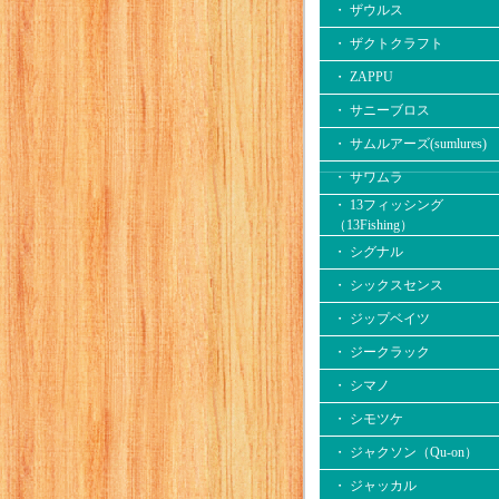
・ ザウルス
・ ザクトクラフト
・ ZAPPU
・ サニーブロス
・ サムルアーズ(sumlures)
・ サワムラ
・ 13フィッシング
（13Fishing）
・ シグナル
・ シックスセンス
・ ジップベイツ
・ ジークラック
・ シマノ
・ シモツケ
・ ジャクソン（Qu-on）
・ ジャッカル