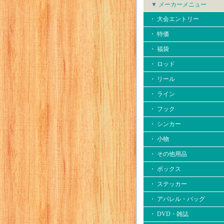
▼ メーカーメニュー
・ 大会エントリー
・ 特価
・ 福袋
・ ロッド
・ リール
・ ライン
・ フック
・ シンカー
・ 小物
・ その他用品
・ ボックス
・ ステッカー
・ アパレル・バッグ
・ DVD・雑誌