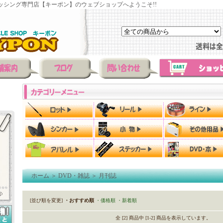
ッシング専門店【キーポン】のウェブショップへようこそ!!
ホーム
＞
DVD・雑誌
＞
月刊誌
[並び順を変更]
・おすすめ順
・価格順
・新着順
全 [2] 商品中 [1-2] 商品を表示しています。